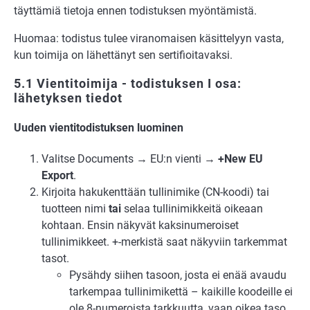
täyttämiä tietoja ennen todistuksen myöntämistä.
Huomaa: todistus tulee viranomaisen käsittelyyn vasta,
kun toimija on lähettänyt sen sertifioitavaksi.
5.1 Vientitoimija - todistuksen I osa:
lähetyksen tiedot
Uuden vientitodistuksen luominen
Valitse Documents → EU:n vienti →
+New EU
Export
.
Kirjoita hakukenttään tullinimike (CN-koodi) tai
tuotteen nimi
tai
selaa tullinimikkeitä oikeaan
kohtaan. Ensin näkyvät kaksinumeroiset
tullinimikkeet. +-merkistä saat näkyviin tarkemmat
tasot.
Pysähdy siihen tasoon, josta ei enää avaudu
tarkempaa tullinimikettä – kaikille koodeille ei
ole 8-numeroista tarkkuutta, vaan oikea taso