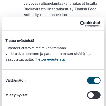
valvovat valtioneläinlääkärit hakevat listalta
Ruokavirasto, lihantarkastus / Finnish Food
Authority, meat inspection
Kun valvontayksikkösi löytyy, rastita valitse-ruutu
siltä riviltä, jonka Domain-sarakkeessa näkyy
EU
EXPORT
. (Valvontayksikkö voi löytyä useammalta
riviltä.)
Tietoa evästeistä
Paina lopuksi vihreää
Hae lupaa
‑painiketta.
Evästeet auttavat meitä kehittämään
Kun käyttöoikeus on haettu, ota yhteyttä
verkkosivustoamme ja parantamaan sen sisältöjä ja
valvontayksikkösi pääkäyttäjään tai
saavutettavuutta.
Tietoa evästeistä
Ruokavirastoon käyttöoikeuden varmentamista
varten.
TRACES ei lähetä automaattisesti tietoa
hakijoista
.
Suostumuksen
kunnaneläinlääkärit: valvontayksikkösi
Välttämätön
valinta
pääkäyttäjä,
elaintraces@ruokavirasto.fi
(elävät eläimet)
tai
vientitraces@ruokavirasto.fi
Mieltymykset
(elintarvikkeet)
teurastamoja valvovat tarkastuseläinlääkärit: