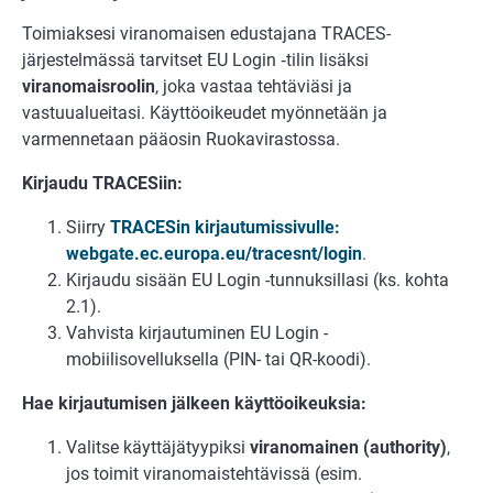
Toimiaksesi viranomaisen edustajana TRACES-
järjestelmässä tarvitset EU Login ‑tilin lisäksi
viranomaisroolin
, joka vastaa tehtäviäsi ja
vastuualueitasi. Käyttöoikeudet myönnetään ja
varmennetaan pääosin Ruokavirastossa.
Kirjaudu TRACESiin:
Siirry
TRACESin kirjautumissivulle
:
webgate.ec.europa.eu/tracesnt/login
.
Kirjaudu sisään EU Login -tunnuksillasi (ks. kohta
2.1).
Vahvista kirjautuminen EU Login -
mobiilisovelluksella (PIN- tai QR-koodi).
Hae kirjautumisen jälkeen käyttöoikeuksia:
Valitse käyttäjätyypiksi
viranomainen (authority)
,
jos toimit viranomaistehtävissä (esim.