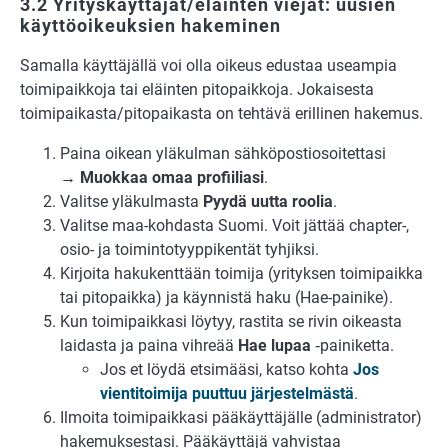
3.2 Yrityskäyttäjät/eläinten viejät: uusien
käyttöoikeuksien hakeminen
Samalla käyttäjällä voi olla oikeus edustaa useampia
toimipaikkoja tai eläinten pitopaikkoja. Jokaisesta
toimipaikasta/pitopaikasta on tehtävä erillinen hakemus.
Paina oikean yläkulman sähköpostiosoitettasi
→
Muokkaa omaa profiiliasi
.
Valitse yläkulmasta
Pyydä uutta roolia
.
Valitse maa-kohdasta Suomi. Voit jättää chapter-,
osio- ja toimintotyyppikentät tyhjiksi.
Kirjoita hakukenttään toimija (yrityksen toimipaikka
tai pitopaikka) ja käynnistä haku (Hae-painike).
Kun toimipaikkasi löytyy, rastita se rivin oikeasta
laidasta ja paina vihreää
Hae lupaa
‑painiketta.
Jos et löydä etsimääsi, katso kohta
Jos
vientitoimija puuttuu järjestelmästä
.
Ilmoita toimipaikkasi pääkäyttäjälle (administrator)
hakemuksestasi. Pääkäyttäjä vahvistaa