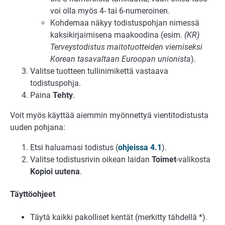
voi olla myös 4- tai 6-numeroinen.
Kohdemaa näkyy todistuspohjan nimessä
kaksikirjaimisena maakoodina (esim.
(KR)
Terveystodistus maitotuotteiden viemiseksi
Korean tasavaltaan Euroopan unionista
).
Valitse tuotteen tullinimikettä vastaava
todistuspohja.
Paina
Tehty
.
Voit myös käyttää aiemmin myönnettyä vientitodistusta
uuden pohjana:
Etsi haluamasi todistus (
ohjeissa 4.1
).
Valitse todistusrivin oikean laidan
Toimet
-valikosta
Kopioi uutena
.
Täyttöohjeet
Täytä kaikki pakolliset kentät (merkitty tähdellä *).