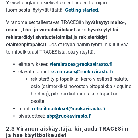
Yleiset englanninkieliset ohjeet uuden toimijan
luomisesta löytyvät täältä:
Getting started
.
Viranomaiset tallentavat TRACESiin
hyväksytyt maito-,
muna-, liha- ja varastolaitokset
sekä
hyväksytyt tai
rekisteröidyt sivutuotetoimijat
ja
rekisteröidyt
eläintenpitopaikat
. Jos et löydä näihin ryhmiin kuuluvaa
toimipaikkaasi TRACESista, ota yhteyttä:
elintarvikkeet:
vientitraces@ruokavirasto.fi
elävät eläimet:
elaintraces@ruokavirasto.fi
rekisteröity pitopaikka: kerro viestissä haluttu
osio (esimerkiksi hevosten pitopaikka / equine
holding), pitopaikkatunnus ja pitopaikan
osoite
rehut:
rehu.ilmoitukset@ruokavirasto.fi
sivutuotteet:
abp@ruokavirasto.fi
2.3 Viranomaiskäyttäjä: kirjaudu TRACESiin
ja hae käyttöoikeudet