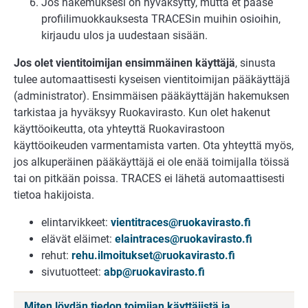
Jos hakemuksesi on hyväksytty, mutta et pääse
profiilimuokkauksesta TRACESin muihin osioihin,
kirjaudu ulos ja uudestaan sisään.
Jos olet vientitoimijan ensimmäinen käyttäjä
, sinusta
tulee automaattisesti kyseisen vientitoimijan pääkäyttäjä
(administrator). Ensimmäisen pääkäyttäjän hakemuksen
tarkistaa ja hyväksyy Ruokavirasto. Kun olet hakenut
käyttöoikeutta, ota yhteyttä Ruokavirastoon
käyttöoikeuden varmentamista varten. Ota yhteyttä myös,
jos alkuperäinen pääkäyttäjä ei ole enää toimijalla töissä
tai on pitkään poissa. TRACES ei lähetä automaattisesti
tietoa hakijoista.
elintarvikkeet:
vientitraces@ruokavirasto.fi
elävät eläimet:
elaintraces@ruokavirasto.fi
rehut:
rehu.ilmoitukset@ruokavirasto.fi
sivutuotteet:
abp@ruokavirasto.fi
Miten löydän tiedon toimijan käyttäjistä ja