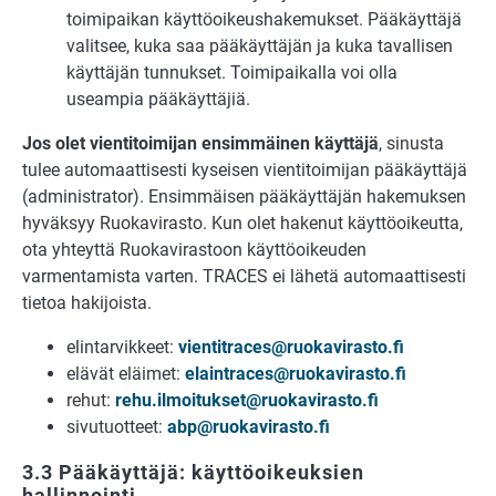
toimipaikan käyttöoikeushakemukset. Pääkäyttäjä
valitsee, kuka saa pääkäyttäjän ja kuka tavallisen
käyttäjän tunnukset. Toimipaikalla voi olla
useampia pääkäyttäjiä.
Jos olet vientitoimijan ensimmäinen käyttäjä
, sinusta
tulee automaattisesti kyseisen vientitoimijan pääkäyttäjä
(administrator). Ensimmäisen pääkäyttäjän hakemuksen
hyväksyy Ruokavirasto. Kun olet hakenut käyttöoikeutta,
ota yhteyttä Ruokavirastoon käyttöoikeuden
varmentamista varten. TRACES ei lähetä automaattisesti
tietoa hakijoista.
elintarvikkeet:
vientitraces@ruokavirasto.fi
elävät eläimet:
elaintraces@ruokavirasto.fi
rehut:
rehu.ilmoitukset@ruokavirasto.fi
sivutuotteet:
abp@ruokavirasto.fi
3.3 Pääkäyttäjä: käyttöoikeuksien
hallinnointi