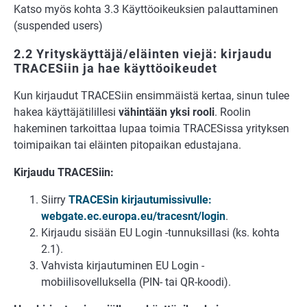
Katso myös kohta 3.3 Käyttöoikeuksien palauttaminen
(suspended users)
2.2 Yrityskäyttäjä/eläinten viejä: kirjaudu
TRACESiin ja hae käyttöoikeudet
Kun kirjaudut TRACESiin ensimmäistä kertaa, sinun tulee
hakea käyttäjätilillesi
vähintään yksi rooli
. Roolin
hakeminen tarkoittaa lupaa toimia TRACESissa yrityksen
toimipaikan tai eläinten pitopaikan edustajana.
Kirjaudu TRACESiin:
Siirry
TRACESin kirjautumissivulle
:
webgate.ec.europa.eu/tracesnt/login
.
Kirjaudu sisään EU Login -tunnuksillasi (ks. kohta
2.1).
Vahvista kirjautuminen EU Login -
mobiilisovelluksella (PIN- tai QR-koodi).