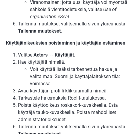
Viranomainen: jotta uusi käyttäjä voi myöntää
sähköisiä vientitodistuksia, valitse
Use of
organisation eSeal
Tallenna muutokset valitsemalla sivun yläreunasta
Tallenna muutokset
.
Käyttäjäoikeuksien poistaminen ja käyttäjän estäminen
Valitse
Actors → Käyttäjät
.
Hae käyttäjää nimellä.
Voit käyttää lisäksi tarkennettua hakua ja
valita maa: Suomi ja käyttäjälaitoksen tila:
voimassa.
Avaa käyttäjän profiili klikkaamalla nimeä.
Tarkastele hakemuksia Roolit-taulukossa.
Poista käyttöoikeus roskakori-kuvakkeella. Estä
käyttäjä tauko-kuvakkeella. Poista mahdolliset
administrator-oikeudet.
Tallenna muutokset valitsemalla sivun yläreunasta
Tallenna muutokset
.