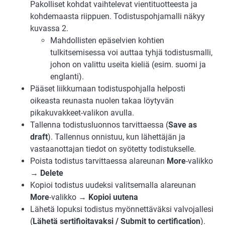
Pakolliset kohdat vaihtelevat vientituotteesta ja
kohdemaasta riippuen. Todistuspohjamalli näkyy
kuvassa 2.
Mahdollisten epäselvien kohtien
tulkitsemisessa voi auttaa tyhjä todistusmalli,
johon on valittu useita kieliä (esim. suomi ja
englanti).
Pääset liikkumaan todistuspohjalla helposti
oikeasta reunasta nuolen takaa löytyvän
pikakuvakkeet-valikon avulla.
Tallenna todistusluonnos tarvittaessa (
Save as
draft
). Tallennus onnistuu, kun lähettäjän ja
vastaanottajan tiedot on syötetty todistukselle.
Poista todistus tarvittaessa alareunan
More
-valikko
→
Delete
Kopioi todistus uudeksi valitsemalla alareunan
More
-valikko →
Kopioi uutena
Lähetä lopuksi todistus myönnettäväksi valvojallesi
(
L
ähetä sertifioitavaksi / Submit to certification
).