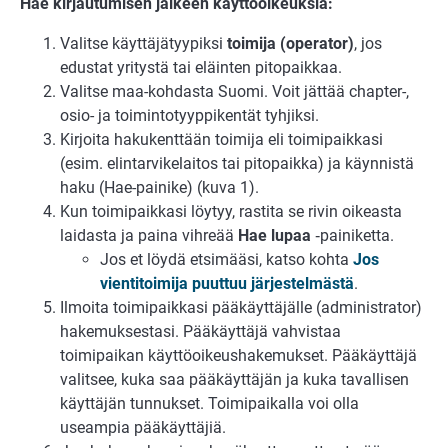
Hae kirjautumisen jälkeen käyttöoikeuksia:
Valitse käyttäjätyypiksi
toimija (operator)
, jos
edustat yritystä tai eläinten pitopaikkaa.
Valitse maa-kohdasta Suomi. Voit jättää chapter-,
osio- ja toimintotyyppikentät tyhjiksi.
Kirjoita hakukenttään toimija eli toimipaikkasi
(esim. elintarvikelaitos tai pitopaikka) ja käynnistä
haku (Hae-painike) (kuva 1).
Kun toimipaikkasi löytyy, rastita se rivin oikeasta
laidasta ja paina vihreää
Hae lupaa
‑painiketta.
Jos et löydä etsimääsi, katso kohta
Jos
vientitoimija puuttuu järjestelmästä
.
Ilmoita toimipaikkasi pääkäyttäjälle (administrator)
hakemuksestasi. Pääkäyttäjä vahvistaa
toimipaikan käyttöoikeushakemukset. Pääkäyttäjä
valitsee, kuka saa pääkäyttäjän ja kuka tavallisen
käyttäjän tunnukset. Toimipaikalla voi olla
useampia pääkäyttäjiä.