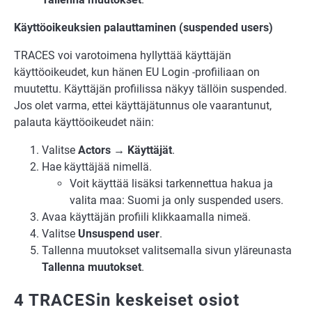
Käyttöoikeuksien palauttaminen (suspended users)
TRACES voi varotoimena hyllyttää käyttäjän
käyttöoikeudet, kun hänen EU Login -profiiliaan on
muutettu. Käyttäjän profiilissa näkyy tällöin suspended.
Jos olet varma, ettei käyttäjätunnus ole vaarantunut,
palauta käyttöoikeudet näin:
Valitse
Actors → Käyttäjät
.
Hae käyttäjää nimellä.
Voit käyttää lisäksi tarkennettua hakua ja
valita maa: Suomi ja only suspended users.
Avaa käyttäjän profiili klikkaamalla nimeä.
Valitse
Unsuspend user
.
Tallenna muutokset valitsemalla sivun yläreunasta
Tallenna muutokset
.
4 TRACESin keskeiset osiot