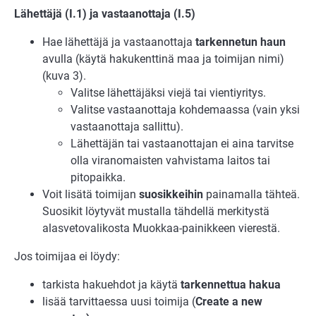
Lähettäjä (I.1) ja vastaanottaja (I.5)
Hae lähettäjä ja vastaanottaja
tarkennetun haun
avulla (käytä hakukenttinä maa ja toimijan nimi)
(kuva 3).
Valitse lähettäjäksi viejä tai vientiyritys.
Valitse vastaanottaja kohdemaassa (vain yksi
vastaanottaja sallittu).
Lähettäjän tai vastaanottajan ei aina tarvitse
olla viranomaisten vahvistama laitos tai
pitopaikka.
Voit lisätä toimijan
suosikkeihin
painamalla tähteä.
Suosikit löytyvät mustalla tähdellä merkitystä
alasvetovalikosta Muokkaa-painikkeen vierestä.
Jos toimijaa ei löydy:
tarkista hakuehdot ja käytä
tarkennettua hakua
lisää tarvittaessa uusi toimija (
Create a new