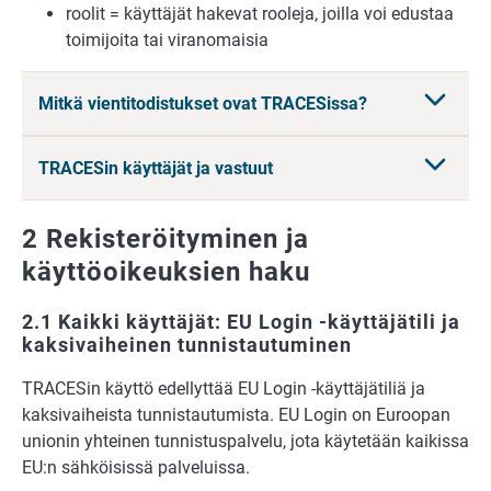
roolit = käyttäjät hakevat rooleja, joilla voi edustaa
toimijoita tai viranomaisia
Mitkä vientitodistukset ovat TRACESissa?
TRACESin käyttäjät ja vastuut
2 Rekisteröityminen ja
käyttöoikeuksien haku
2.1 Kaikki käyttäjät: EU Login -käyttäjätili ja
kaksivaiheinen tunnistautuminen
TRACESin käyttö edellyttää EU Login -käyttäjätiliä ja
kaksivaiheista tunnistautumista. EU Login on Euroopan
unionin yhteinen tunnistuspalvelu, jota käytetään kaikissa
EU:n sähköisissä palveluissa.