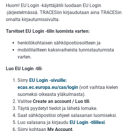
Huom! EU Login ‑käyttäjätili luodaan EU Login
‑järjestelmässä. TRACESiin kirjaudutaan aina TRACESin
omalta kirjautumissivulta.
Tarvitset EU Login ‑tilin luomista varten:
henkilökohtaisen sähköpostiosoitteen ja
mobiililaitteen kaksivaiheista tunnistautumista
varten.
Luo EU Login ‑tili:
Siirry
EU Login -sivuille
:
ecas.ec.europa.eu/cas/login
(voit vaihtaa kielen
suomeksi oikeasta yläkulmasta).
Valitse
Create an account / Luo tili
.
Täytä pyydetyt tiedot ja lähetä lomake.
Saat sähköpostiisi ohjeet salasanan luomiseksi.
Luo salasana ja kirjaudu
EU Login -tilillesi
.
Siirry kohtaan
My Account
.