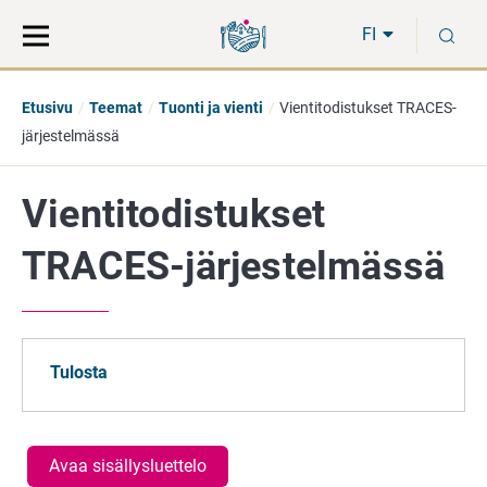
Siirry
Siirry
H
suoraan
koko
FI
sisältöön
sivuston
hakuun
Etusivu
Teemat
Tuonti ja vienti
Vientitodistukset TRACES-
järjestelmässä
Vientitodistukset
TRACES-järjestelmässä
Tulosta
Avaa sisällysluettelo