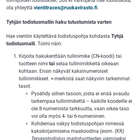
toimijoiden todistukset. Jos et valvojana näe todistuksia,
ota yhteyttä
vientitraces@ruokavirasto.fi
.
Tyhjän todistusmallin haku tutustumista varten
Hae vientiin käytettävä todistuspohja kohdasta
Tyhjä
todistusmalli
. Toimi näin:
Kirjoita hakukenttään tullinimike (CN-koodi) tai
tuotteen nimi
tai
selaa tullinimikkeitä oikeaan
kohtaan. Ensin näkyvät kaksinumeroiset
tullinimikkeet. +-merkistä saat näkyviin tarkemmat
tasot.
Pysähdy siihen tasoon, josta ei enää avaudu
tarkempaa tullinimikettä – kaikille koodeille ei
ole 8-numeroista tarkkuutta, vaan oikea taso
voi olla myös 4- tai 6-numeroinen.
Kohdemaa näkyy todistuspohjan nimessä
kaksikirjaimisena maakoodina (esim.
(KR)
Terveystodistus maitotuotteiden viemiseksi