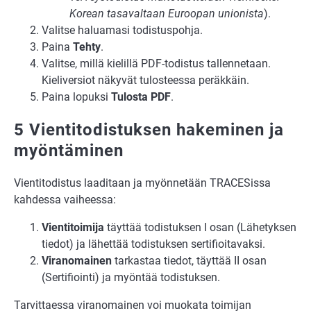
Korean tasavaltaan Euroopan unionista
).
Valitse haluamasi todistuspohja.
Paina
Tehty
.
Valitse, millä kielillä PDF-todistus tallennetaan.
Kieliversiot näkyvät tulosteessa peräkkäin.
Paina lopuksi
Tulosta PDF
.
5 Vientitodistuksen hakeminen ja
myöntäminen
Vientitodistus laaditaan ja myönnetään TRACESissa
kahdessa vaiheessa:
Vientitoimija
täyttää todistuksen I osan (Lähetyksen
tiedot) ja lähettää todistuksen sertifioitavaksi.
Viranomainen
tarkastaa tiedot, täyttää II osan
(Sertifiointi) ja myöntää todistuksen.
Tarvittaessa viranomainen voi muokata toimijan