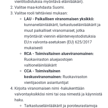
vientitodistuksia myöntävä eläinlääkäri).
Valitse maa-kohdasta Suomi.
Valitse rooli tehtäviesi mukaan:
LAU - Paikallisen viranomaisen yksikkö:
kunnaneläinlääkärit, tarkastuseläinlääkärit ja
muut paikalliset viranomaiset, jotka
myöntävät viennin eläinterveystodistuksia
EU:n valvonta-asetuksen (EU) 625/2017
mukaisesti
RCA - Toimivaltainen alueviranomainen:
Ruokaviraston aluejaostojen
valtioneläinlääkärit
CCA - Toimivaltainen
keskusviranomainen:
Ruokaviraston
vientijaoston asiantuntijat
Kirjoita viranomaisen nimi -hakukenttään
valvontayksikkösi nimi tai osa nimestä ja käynnistä
haku.
Tarkastuseläinlääkärit ja poroteurastamoja