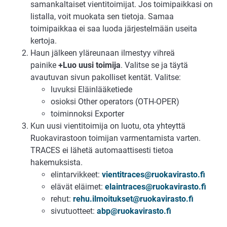
samankaltaiset vientitoimijat. Jos toimipaikkasi on
listalla, voit muokata sen tietoja. Samaa
toimipaikkaa ei saa luoda järjestelmään useita
kertoja.
Haun jälkeen yläreunaan ilmestyy vihreä
painike
+Luo uusi toimija
. Valitse se ja täytä
avautuvan sivun pakolliset kentät. Valitse:
luvuksi Eläinlääketiede
osioksi Other operators (OTH-OPER)
toiminnoksi Exporter
Kun uusi vientitoimija on luotu, ota yhteyttä
Ruokavirastoon toimijan varmentamista varten.
TRACES ei lähetä automaattisesti tietoa
hakemuksista.
elintarvikkeet:
vientitraces@ruokavirasto.fi
elävät eläimet:
elaintraces@ruokavirasto.fi
rehut:
rehu.ilmoitukset@ruokavirasto.fi
sivutuotteet:
abp@ruokavirasto.fi