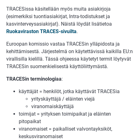
TRACESissa käsitellään myös muita asiakirjoja
(esimerkiksi tuontiasiakirjat, Intra-todistukset ja
kasvinterveysasiakirjat). Näistä löydät lisätietoa
Ruokaviraston TRACES-sivuilta
.
Euroopan komissio vastaa TRACESin ylläpidosta ja
kehittämisestä. Järjestelmä on käytettävissä kaikilla EU:n
virallisilla kielillä. Tässä ohjeessa käytetyt termit löytyvät
TRACESin suomenkielisestä käyttöliittymästä.
TRACESin terminologiaa
:
käyttäjät = henkilöt, jotka käyttävät TRACESia
yrityskäyttäjä / eläinten viejä
viranomaiskäyttäjä
toimijat = yrityksen toimipaikat ja eläinten
pitopaikat
viranomaiset = paikalliset valvontayksiköt,
keskusviranomaiset