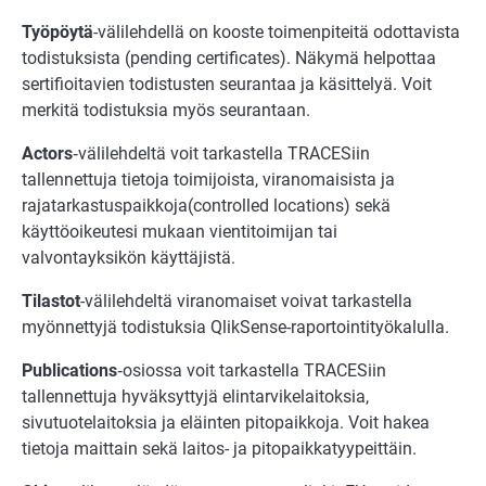
Työpöytä
-välilehdellä on kooste toimenpiteitä odottavista
todistuksista (pending certificates). Näkymä helpottaa
sertifioitavien todistusten seurantaa ja käsittelyä. Voit
merkitä todistuksia myös seurantaan.
Actors
‑välilehdeltä voit tarkastella TRACESiin
tallennettuja tietoja toimijoista, viranomaisista ja
rajatarkastuspaikkoja
(controlled locations) sekä
käyttöoikeutesi mukaan vientitoimijan tai
valvontayksikön käyttäjistä.
Tilastot
-välilehdeltä viranomaiset voivat tarkastella
myönnettyjä todistuksia QlikSense-raportointityökalulla.
Publications
‑osiossa voit tarkastella TRACESiin
tallennettuja hyväksyttyjä elintarvikelaitoksia,
sivutuotelaitoksia ja eläinten pitopaikkoja. Voit hakea
tietoja maittain sekä laitos- ja pitopaikkatyypeittäin.