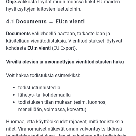
Ohje‑
valikosta löydät muun muassa linkit EU‑maiden
hyväksyttyjen laitosten luetteloihin.
4.1 Documents → EU:n vienti
Documents
-välilehdellä haetaan, tarkastellaan ja
käsitellään vientitodistuksia. Vientitodistukset löytyvät
kohdasta
EU:n vienti
(EU Export).
Vireillä olevien ja myönnettyjen vientitodistusten haku
Voit hakea todistuksia esimerkiksi:
todistustunnisteella
lähetys- tai kohdemaalla
todistuksen tilan mukaan (esim. luonnos,
meneillään, voimassa, korvattu)
Huomaa, että käyttöoikeudet rajaavat, mitä todistuksia
näet. Viranomaiset näkevät oman valvontayksikkönsä