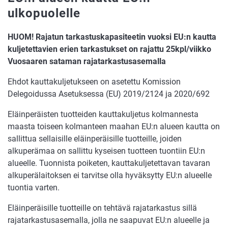
ulkopuolelle
HUOM! Rajatun tarkastuskapasiteetin vuoksi EU:n kautta
kuljetettavien erien tarkastukset on rajattu 25kpl/viikko
Vuosaaren sataman rajatarkastusasemalla
Ehdot kauttakuljetukseen on asetettu Komission
Delegoidussa Asetuksessa (EU) 2019/2124 ja 2020/692
Eläinperäisten tuotteiden kauttakuljetus kolmannesta
maasta toiseen kolmanteen maahan EU:n alueen kautta on
sallittua sellaisille eläinperäisille tuotteille, joiden
alkuperämaa on sallittu kyseisen tuotteen tuontiin EU:n
alueelle. Tuonnista poiketen, kauttakuljetettavan tavaran
alkuperälaitoksen ei tarvitse olla hyväksytty EU:n alueelle
tuontia varten.
Eläinperäisille tuotteille on tehtävä rajatarkastus sillä
rajatarkastusasemalla, jolla ne saapuvat EU:n alueelle ja