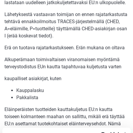
lastataan uudelleen jatkokuljetettavaksi EU:n ulkopuolelle.
Lähetyksestä vastaavan toimijan on ennen rajatarkastusta
tehtävä ennakkoilmoitus TRACES-järjestelmällä (CHED,
A=eläimille, P=tuotteille) täyttämällä CHED-asiakirjan osan
I (erää koskevat tiedot).
Erä on tuotava rajatarkastukseen. Erän mukana on oltava
Alkuperämaan toimivaltaisen viranomaisen myöntämä
terveystodistus EUn kautta tapahtuvaa kuljetusta varten
kaupalliset asiakirjat, kuten
Kauppalasku
Pakkalista
Eläinperäisten tuotteiden kauttakuljetus EU:n kautta
toiseen kolmanteen maahan on sallittu, mikäli erä täyttää
EU:n asettamat tuotekohtaiset eläinterveysehdot. Nämä
todistetaan terveystodistuksessa.