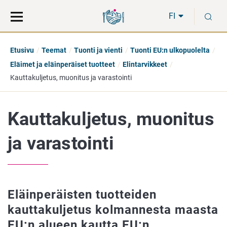
Siirry
Siirry
H
suoraan
koko
FI
sisältöön
sivuston
hakuun
Etusivu
Teemat
Tuonti ja vienti
Tuonti EU:n ulkopuolelta
Eläimet ja eläinperäiset tuotteet
Elintarvikkeet
Kauttakuljetus, muonitus ja varastointi
Kauttakuljetus, muonitus
ja varastointi
Eläinperäisten tuotteiden
kauttakuljetus kolmannesta maasta
EU:n alueen kautta EU:n