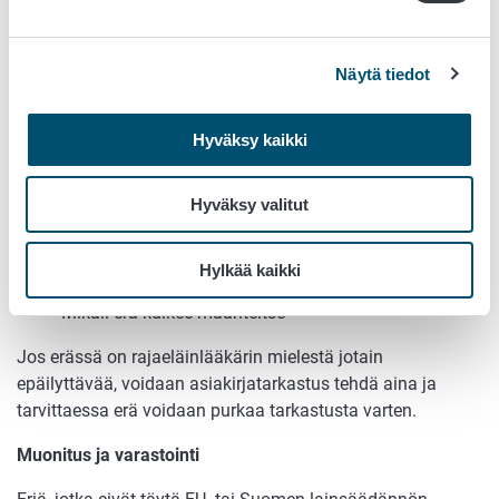
Aikarajat
Rajaeläinlääkäri suorittaa asiakirjatarkastuksen mikäli erää
Näytä tiedot
säilytetään
Hyväksy kaikki
lentoasemalla on yli 3 päivää
satamassa on yli 30 päivää
Hyväksy valitut
Rajaeläinlääkäri suorittaa täydellisen tarkastuksen, mikäli
tuontierä siirretään kuljetusvälineestä toiseen, esim.
Hylkää kaikki
laivasta / lentokoneesta maantiekuljetukseen.
Mikäli erä kulkee maanteitse
Jos erässä on rajaeläinlääkärin mielestä jotain
epäilyttävää, voidaan asiakirjatarkastus tehdä aina ja
tarvittaessa erä voidaan purkaa tarkastusta varten.
Muonitus ja varastointi