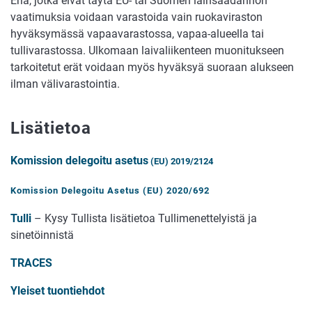
Eriä, jotka eivät täytä EU- tai Suomen lainsäädännön
vaatimuksia voidaan varastoida vain ruokaviraston
hyväksymässä vapaavarastossa, vapaa-alueella tai
tullivarastossa. Ulkomaan laivaliikenteen muonitukseen
tarkoitetut erät voidaan myös hyväksyä suoraan alukseen
ilman välivarastointia.
Lisätietoa
Komission delegoitu asetus
(EU)
2019/2124
Komission Delegoitu Asetus (EU) 2020/692
Tulli
– Kysy Tullista lisätietoa Tullimenettelyistä ja
sinetöinnistä
TRACES
Yleiset tuontiehdot