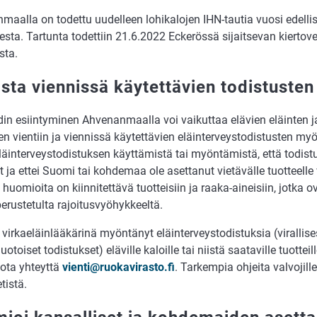
maalla on todettu uudelleen lohikalojen IHN-tautia vuosi edell
sta. Tartunta todettiin 21.6.2022 Eckerössä sijaitsevan kiertove
sta.
ista viennissä käytettävien todistusten
in esiintyminen Ahvenanmaalla voi vaikuttaa elävien eläinten j
en vientiin ja viennissä käytettävien eläinterveystodistusten m
läinterveystodistuksen käyttämistä tai myöntämistä, että todist
t ja ettei Suomi tai kohdemaa ole asettanut vietävälle tuotteelle 
ä huomioita on kiinnitettävä tuotteisiin ja raaka-aineisiin, jotka o
erustetulta rajoitusvyöhykkeeltä.
 virkaeläinlääkärinä myöntänyt eläinterveystodistuksia (virallises
toiset todistukset) eläville kaloille tai niistä saataville tuottei
 ota yhteyttä
vienti@ruokavirasto.fi
. Tarkempia ohjeita valvojille
tistä.