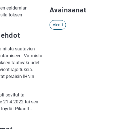
isen epidemian
Avainsanat
silaitoksen
Vienti
 ehdot
a niistä saatavien
yöntämiseen. Varmistu
uksen tautivakuudet
vientirajoituksia.
vat peräisin IHN:n
ti sovitut tai
lle 21.4.2022 tai sen
 löydät Pikantti-