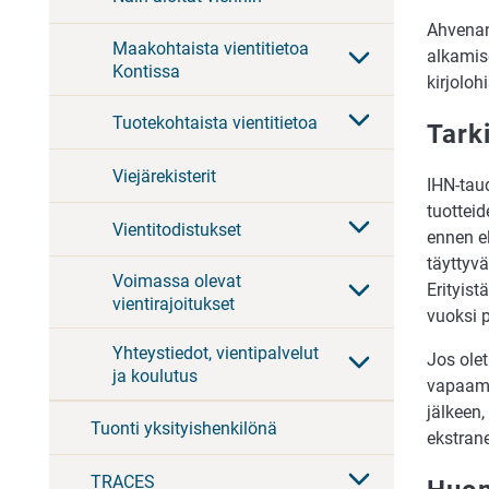
Ahvenan
Maakohtaista vientitietoa
alkamise
Kontissa
kirjolohi
Tuotekohtaista vientitietoa
Tark
Viejärekisterit
IHN-taud
tuotteid
Vientitodistukset
ennen e
täyttyvä
Voimassa olevat
Erityist
vientirajoitukset
vuoksi p
Yhteystiedot, vientipalvelut
Jos olet
ja koulutus
vapaamuo
jälkeen,
Tuonti yksityishenkilönä
ekstrane
TRACES