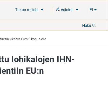
Tietoa meistä
Asiointi
FI
Hae
Haku
uksia vientiin EU:n ulkopuolelle
tu lohikalojen IHN-
ientiin EU:n