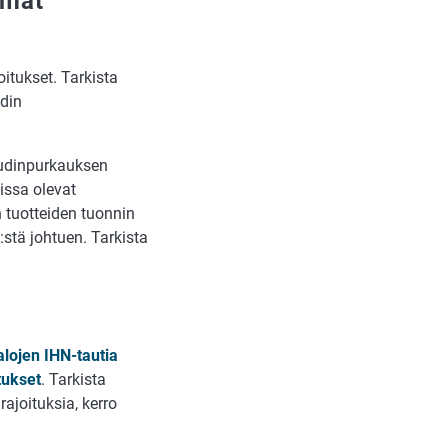
amat
itukset. Tarkista
udin
audinpurkauksen
sissa olevat
n tuotteiden tuonnin
stä johtuen. Tarkista
alojen IHN-tautia
tukset
. Tarkista
rajoituksia, kerro