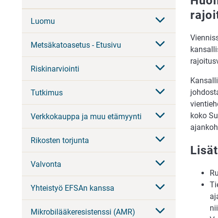
Huom
rajo
Luomu
Viennis
Metsäkatoasetus - Etusivu
kansalli
rajoitus
Riskinarviointi
Kansall
johdost
Tutkimus
vientieh
koko Suo
Verkkokauppa ja muu etämyynti
ajankoht
Rikosten torjunta
Lisä
Valvonta
Ru
Ti
Yhteistyö EFSAn kanssa
aj
ni
Mikrobilääkeresistenssi (AMR)