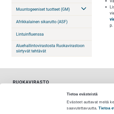
Va
Li
Muuntogeeniset tuotteet (GM)
vi
vi
Afrikkalainen sikarutto (ASF)
p.
Lintuinfluenssa
Aluehallintovirastosta Ruokavirastoon
siirtyvät tehtävät
RUOKAVIRASTO
PL 100
Tietoa evästeistä
00027 RUOKAVIRASTO
Evästeet auttavat meitä k
saavutettavuutta.
Tietoa e
Yhteystiedot
Vaihde 029