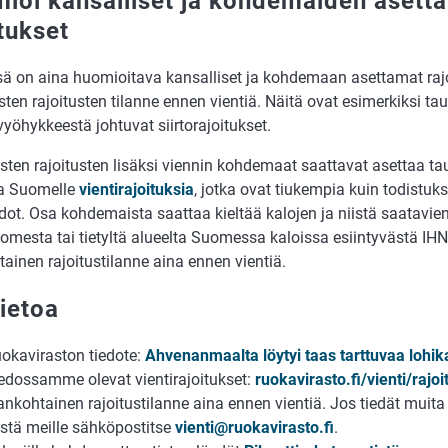
ioi kansalliset ja kohdemaiden asett
itukset
sä on aina huomioitava kansalliset ja kohdemaan asettamat rajo
sten rajoitusten tilanne ennen vientiä. Näitä ovat esimerkiksi ta
vyöhykkeestä johtuvat siirtorajoitukset.
isten rajoitusten lisäksi viennin kohdemaat saattavat asettaa t
a Suomelle
vientirajoituksia
, jotka ovat tiukempia kuin todistuk
dot. Osa kohdemaista saattaa kieltää kalojen ja niistä saatavie
mesta tai tietyltä alueelta Suomessa kaloissa esiintyvästä IHN:
ainen rajoitustilanne aina ennen vientiä.
tietoa
okaviraston tiedote:
Ahvenanmaalta löytyi taas tarttuvaa lohik
edossamme olevat vientirajoitukset:
ruokavirasto.fi/vienti/rajoi
ankohtainen rajoitustilanne aina ennen vientiä. Jos tiedät muita 
istä meille sähköpostitse
vienti@ruokavirasto.fi
.