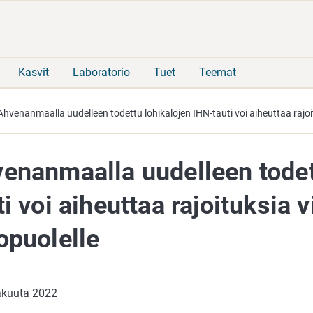
Siirry
Siirry
suoraan
koko
sisältöön
sivuston
hakuun
Kasvit
Laboratorio
Tuet
Teemat
Ahvenanmaalla uudelleen todettu lohikalojen IHN-tauti voi aiheuttaa rajoit
enanmaalla uudelleen todet
ti voi aiheuttaa rajoituksia v
opuolelle
äkuuta 2022