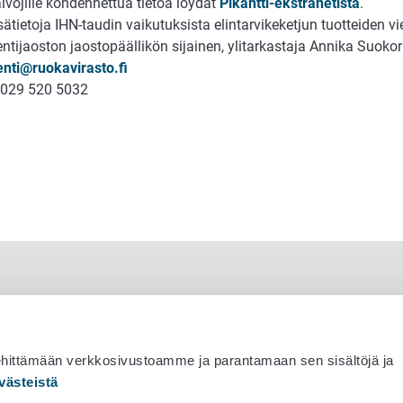
lvojille kohdennettua tietoa löydät
Pikantti-ekstranetistä
.
sätietoja IHN-taudin vaikutuksista elintarvikeketjun tuotteiden vie
entijaoston jaostopäällikön sijainen, ylitarkastaja Annika Suokor
enti@ruokavirasto.fi
 029 520 5032
ehittämään verkkosivustoamme ja parantamaan sen sisältöjä ja
västeistä
 530 0400