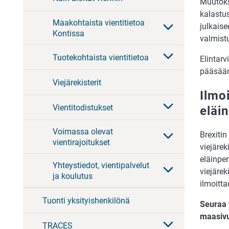
Muutoks
kalastus
Maakohtaista vientitietoa
julkaise
Kontissa
valmist
Tuotekohtaista vientitietoa
Elintarv
pääsään
Viejärekisterit
Ilmoi
Vientitodistukset
eläin
Voimassa olevat
Brexiti
vientirajoitukset
viejärek
eläinper
Yhteystiedot, vientipalvelut
viejärek
ja koulutus
ilmoitt
Tuonti yksityishenkilönä
Seuraa 
maasivu
TRACES