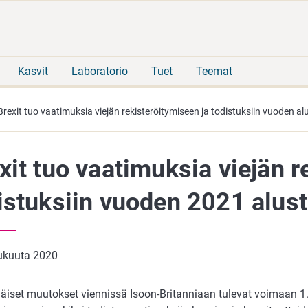
Siirry
Siirry
suoraan
koko
sisältöön
sivuston
hakuun
Kasvit
Laboratorio
Tuet
Teemat
Brexit tuo vaatimuksia viejän rekisteröitymiseen ja todistuksiin vuoden al
xit tuo vaatimuksia viejän r
istuksiin vuoden 2021 alust
lukuuta 2020
iset muutokset viennissä Isoon-Britanniaan tulevat voimaan 1