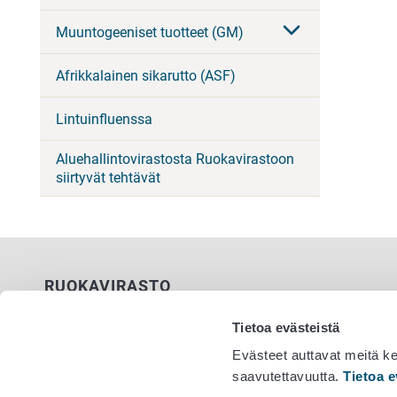
Muuntogeeniset tuotteet (GM)
Afrikkalainen sikarutto (ASF)
Lintuinfluenssa
Aluehallintovirastosta Ruokavirastoon
siirtyvät tehtävät
RUOKAVIRASTO
PL 100
Tietoa evästeistä
00027 RUOKAVIRASTO
Evästeet auttavat meitä k
saavutettavuutta.
Tietoa e
Yhteystiedot
Vaihde 029