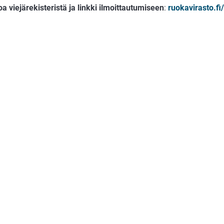
oa viejärekisteristä ja linkki ilmoittautumiseen
:
ruokavirasto.fi/