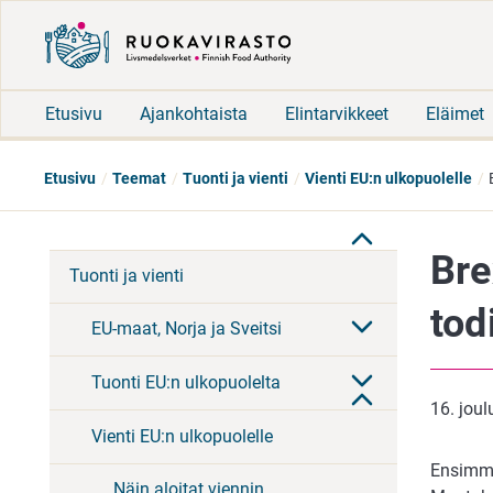
Etusivu
Ajankohtaista
Elintarvikkeet
Eläimet
Etusivu
Teemat
Tuonti ja vienti
Vienti EU:n ulkopuolelle
Bre
Tuonti ja vienti
tod
EU-maat, Norja ja Sveitsi
Tuonti EU:n ulkopuolelta
16. jou
Vienti EU:n ulkopuolelle
Ensimmä
Näin aloitat viennin