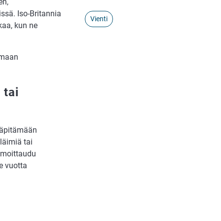
en,
issä. Iso-Britannia
Vienti
kaa, kun ne
oimaan
 tai
lläpitämään
läimiä tai
ilmoittaudu
e vuotta