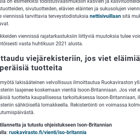
ia on esimerkiksi todistusvaatimuksiin kasvien ja kasvituotteid
tuotteiden, sivutuotteiden, elävien eläinten ja sukusolujen vienn
e viennissä tarvittavia terveystodistuksia
nettisivuillaan
sitä mu
uvat.
ikkeiden viennissä rajatarkastuksiin liittyviä muutoksia tulee v
töisesti vasta huhtikuun 2021 alusta.
ttaudu viejärekisteriin, jos viet eläimiä
peräisiä tuotteita
n myötä lakisääteinen velvollisuus ilmoittautua Ruokaviraston y
isteriin laajenee koskemaan vientiä Isoon-Britanniaan. Jos viet e
äisiä tuotteita kaupallisessa tarkoituksessa Isoon-Britanniaan, 
isteriin sähköisellä lomakkeella. Rekisteröinti on voimassa kolm
autumispäivästä.
tilannetta ja tutustu ohjeistukseen Ison-Britannian
lla
:
ruokavirasto.fi/vienti/iso-britannia