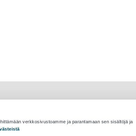
ehittämään verkkosivustoamme ja parantamaan sen sisältöjä ja
västeistä
 530 0400