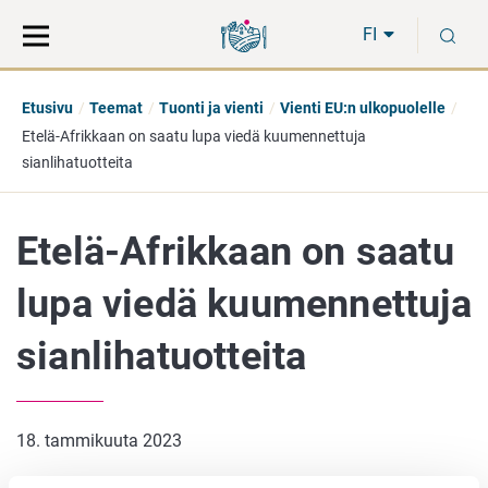
Siirry
Siirry
H
suoraan
koko
FI
sisältöön
sivuston
hakuun
Etusivu
Teemat
Tuonti ja vienti
Vienti EU:n ulkopuolelle
Etelä-Afrikkaan on saatu lupa viedä kuumennettuja
sianlihatuotteita
Etelä-Afrikkaan on saatu
lupa viedä kuumennettuja
sianlihatuotteita
18. tammikuuta 2023