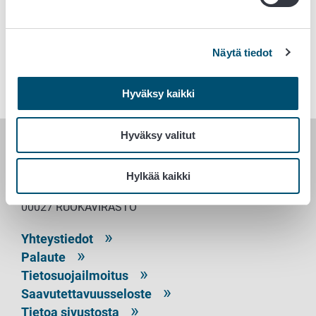
Avainsanat
Näytä tiedot
Vienti
Hyväksy kaikki
Hyväksy valitut
RUOKAVIRASTO
Hylkää kaikki
PL 100
00027 RUOKAVIRASTO
Yhteystiedot
Palaute
Tietosuojailmoitus
Saavutettavuusseloste
Tietoa sivustosta