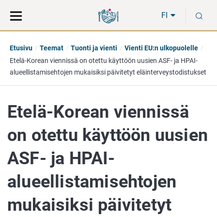
Siirry
Siirry
H
suoraan
koko
FI
sisältöön
sivuston
hakuun
Etusivu
Teemat
Tuonti ja vienti
Vienti EU:n ulkopuolelle
Etelä-Korean viennissä on otettu käyttöön uusien ASF- ja HPAI-
alueellistamisehtojen mukaisiksi päivitetyt eläinterveystodistukset
Etelä-Korean viennissä
on otettu käyttöön uusien
ASF- ja HPAI-
alueellistamisehtojen
mukaisiksi päivitetyt