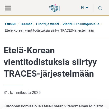
Siirry
Siirry
H
suoraan
koko
FI
sisältöön
sivuston
hakuun
Etusivu
Teemat
Tuonti ja vienti
Vienti EU:n ulkopuolelle
Etelä-Korean vientitodistuksia siirtyy TRACES-järjestelmään
Etelä-Korean
vientitodistuksia siirtyy
TRACES-järjestelmään
31. tammikuuta 2025
Euroopan komissio ja Etelä-Korean viranomainen Ministry