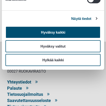
aasia@ruokavirasto.fi
Avainsanat
Näytä tiedot
Vienti
Hyväksy kaikki
Hyväksy valitut
RUOKAVIRASTO
Hylkää kaikki
PL 100
00027 RUOKAVIRASTO
Yhteystiedot
Palaute
Tietosuojailmoitus
Saavutettavuusseloste