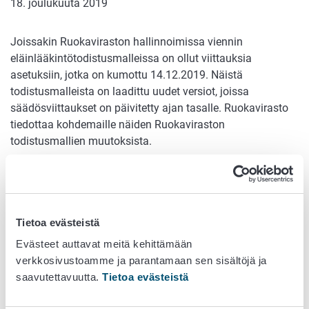
18. joulukuuta 2019
Joissakin Ruokaviraston hallinnoimissa viennin
eläinlääkintötodistusmalleissa on ollut viittauksia
asetuksiin, jotka on kumottu 14.12.2019. Näistä
todistusmalleista on laadittu uudet versiot, joissa
säädösviittaukset on päivitetty ajan tasalle. Ruokavirasto
tiedottaa kohdemaille näiden Ruokaviraston
todistusmallien muutoksista.
Muutoksen myötä on syytä tarkastaa myös mahdolliset
itse laaditut todistusmallit ja päivittää tarvittaessa niiden
säädösviittaukset ajan tasalle. Toimijoiden on hyvä
tiedottaa tällaisista vientitodistusmallien muutoksista
Tietoa evästeistä
kohdemaalle, jotta vienti sujuu ongelmitta uudella
Evästeet auttavat meitä kehittämään
todistuksella.
verkkosivustoamme ja parantamaan sen sisältöjä ja
saavutettavuutta.
Tietoa evästeistä
14.12.2019 voimaan on tullut
Euroopan parlamentin ja
neuvoston asetus (EU) 2017/625
(nk. uusi valvonta-