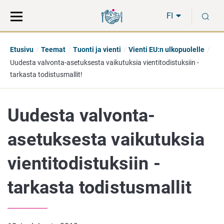
Siirry
Siirry
H
suoraan
koko
FI
sisältöön
sivuston
hakuun
Etusivu
Teemat
Tuonti ja vienti
Vienti EU:n ulkopuolelle
Uudesta valvonta-asetuksesta vaikutuksia vientitodistuksiin -
tarkasta todistusmallit!
Uudesta valvonta-
asetuksesta vaikutuksia
vientitodistuksiin -
tarkasta todistusmallit