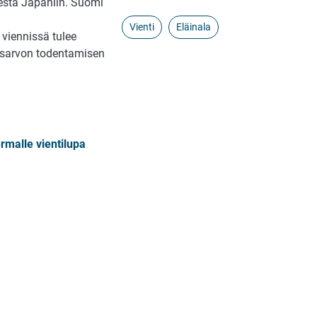
esta Japaniin. Suomi
Vienti
Eläinala
 viennissä tulee
tusarvon todentamisen
rmalle vientilupa