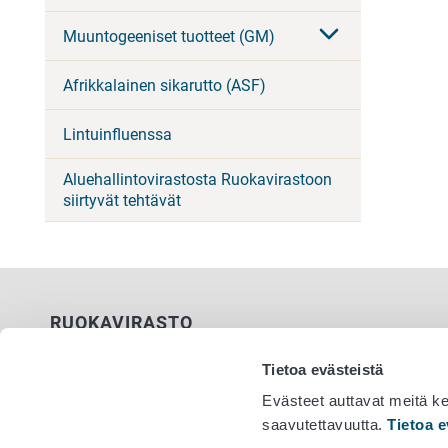
Muuntogeeniset tuotteet (GM)
Afrikkalainen sikarutto (ASF)
Lintuinfluenssa
Aluehallintovirastosta Ruokavirastoon
siirtyvät tehtävät
RUOKAVIRASTO
PL 100
Tietoa evästeistä
00027 RUOKAVIRASTO
Evästeet auttavat meitä k
saavutettavuutta.
Tietoa e
Yhteystiedot
Vaihde 029