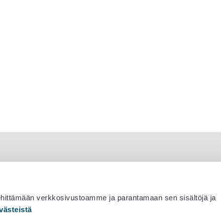
ehittämään verkkosivustoamme ja parantamaan sen sisältöjä ja
västeistä
 530 0400