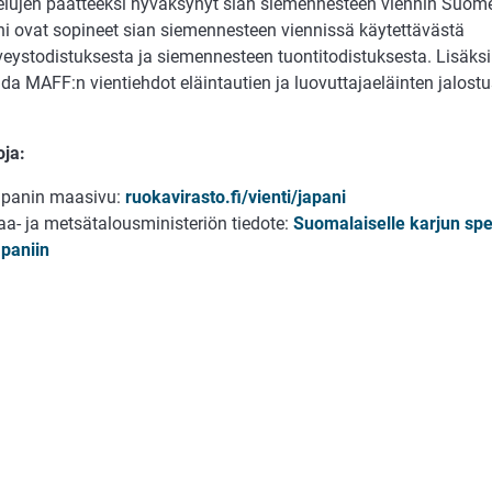
elujen päätteeksi hyväksynyt sian siemennesteen viennin Suom
ni ovat sopineet sian siemennesteen viennissä käytettävästä
veystodistuksesta ja siemennesteen tuontitodistuksesta. Lisäksi
da MAFF:n vientiehdot eläintautien ja luovuttajaeläinten jalos
oja:
panin maasivu:
ruokavirasto.fi/vienti/japani
a- ja metsätalousministeriön tiedote:
Suomalaiselle karjun spe
paniin