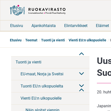
Etusivu
Ajankohtaista
Elintarvikkeet
Eläimet
Etusivu
Teemat
Tuonti ja vienti
Vienti EU:n ulkopuolelle
Uus
Tuonti ja vienti
Suo
EU-maat, Norja ja Sveitsi
Tuonti EU:n ulkopuolelta
20. huh
Vienti EU:n ulkopuolelle
Japanin
Näin aloitat viennin