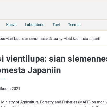
Siirry
Siirry
suoraan
koko
sisältöön
sivuston
hakuun
Kasvit
Laboratorio
Tuet
Teemat
Uusi vientilupa: sian siemennestettä saa nyt viedä Suomesta Japaniin
i vientilupa: sian siemenne
mesta Japaniin
tikuuta 2021
 Ministry of Agriculture, Forestry and Fisheries (MAFF) on moni