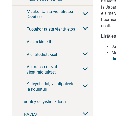
neuvott
ja Japa
Maakohtaista vientitietoa
eläinter
Kontissa
huomioi
osalta.
Tuotekohtaista vientitietoa
Lisätiet
Viejärekisterit
Ja
Ma
Vientitodistukset
Ja
Voimassa olevat
vientirajoitukset
Yhteystiedot, vientipalvelut
ja koulutus
Tuonti yksityishenkilönä
TRACES