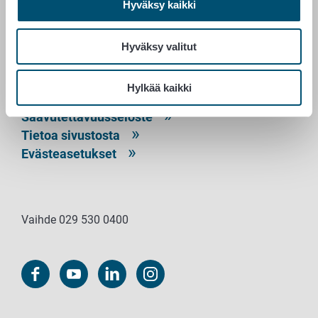
Hyväksy kaikki
PL 100
00027 RUOKAVIRASTO
Hyväksy valitut
Yhteystiedot
Palaute
Hylkää kaikki
Tietosuojailmoitus
Saavutettavuusseloste
Tietoa sivustosta
Evästeasetukset
Vaihde 029 530 0400