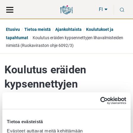
Siirry
Siirry
H
suoraan
koko
FI
sisältöön
sivuston
hakuun
Etusivu
Tietoa meistä
Ajankohtaista
Koulutukset ja
tapahtumat
Koulutus eräiden kypsennettyjen lihavalmisteiden
nimistä (Ruokaviraston ohje 6092/3)
Koulutus eräiden
kypsennettyjen
lihavalmisteiden nimistä
(Ruokaviraston ohje
Tietoa evästeistä
6092/3)
Evästeet auttavat meitä kehittämään