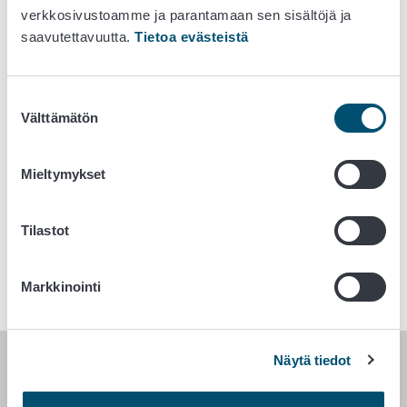
verkkosivustoamme ja parantamaan sen sisältöjä ja
saavutettavuutta.
Tietoa evästeistä
31. tammikuuta 2023
Suostumuksen
Koulutusmateriaali
Välttämätön
valinta
Tiistaina14.2.2023 klo 10.00 - 12.00
Mieltymykset
Avainsanat
Tilastot
Tietoa meistä
Elintarvikeala
Markkinointi
Näytä tiedot
RUOKAVIRASTO