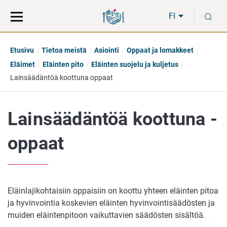
Siirry
Siirry
H
suoraan
koko
FI
sisältöön
sivuston
hakuun
Etusivu
Tietoa meistä
Asiointi
Oppaat ja lomakkeet
Eläimet
Eläinten pito
Eläinten suojelu ja kuljetus
Lainsäädäntöä koottuna oppaat
Lainsäädäntöä koottuna -
oppaat
Eläinlajikohtaisiin oppaisiin on koottu yhteen eläinten pitoa
ja hyvinvointia koskevien eläinten hyvinvointisäädösten ja
muiden eläintenpitoon vaikuttavien säädösten sisältöä.