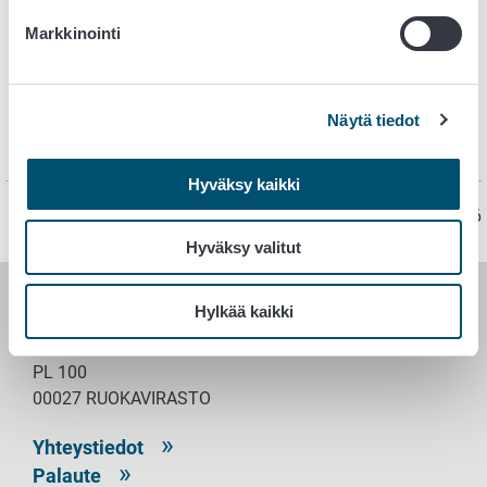
Markkinointi
Tuotantokaniinit
Broilerit
Näytä tiedot
Hyväksy kaikki
Sivu on viimeksi päivitetty 4.8.2026
Hyväksy valitut
Hylkää kaikki
RUOKAVIRASTO
PL 100
00027 RUOKAVIRASTO
Yhteystiedot
Palaute