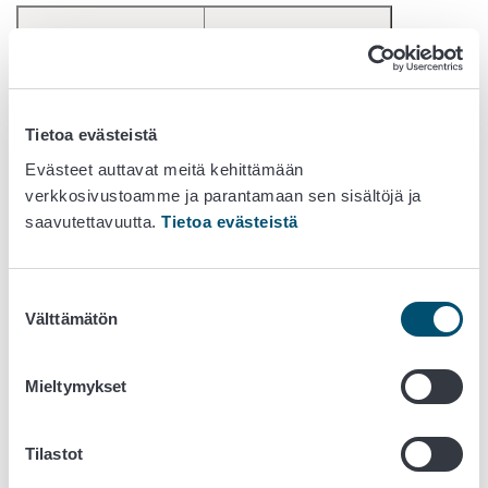
Lammas
Vuohi
Tietoa evästeistä
Evästeet auttavat meitä kehittämään
verkkosivustoamme ja parantamaan sen sisältöjä ja
saavutettavuutta.
Tietoa evästeistä
Suostumuksen
Välttämätön
valinta
Hevonen
Munivat kanat
Mieltymykset
Tilastot