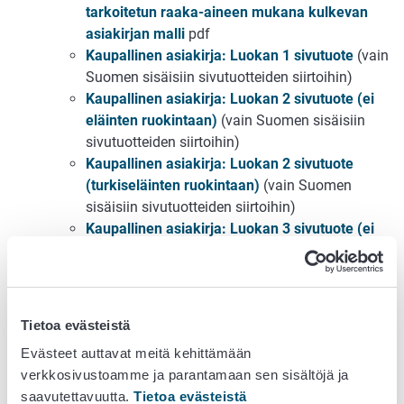
tarkoitetun raaka-aineen mukana kulkevan
asiakirjan malli
pdf
Kaupallinen asiakirja: Luokan 1 sivutuote
(vain
Suomen sisäisiin sivutuotteiden siirtoihin)
Kaupallinen asiakirja: Luokan 2 sivutuote (ei
eläinten ruokintaan)
(vain Suomen sisäisiin
sivutuotteiden siirtoihin)
Kaupallinen asiakirja: Luokan 2 sivutuote
(turkiseläinten ruokintaan)
(vain Suomen
sisäisiin sivutuotteiden siirtoihin)
Kaupallinen asiakirja: Luokan 3 sivutuote (ei
ihmisravinnoksi)
(vain Suomen sisäisiin
sivutuotteiden siirtoihin)
Valvojalle
Tietoa evästeistä
Lomakepohjat tarkastuksille
Evästeet auttavat meitä kehittämään
verkkosivustoamme ja parantamaan sen sisältöjä ja
Sivutuotelaitoksen tarkastuskertomus
(doc)
saavutettavuutta.
Tietoa evästeistä
Tilarehustamon tarkastuskertomus
(doc)