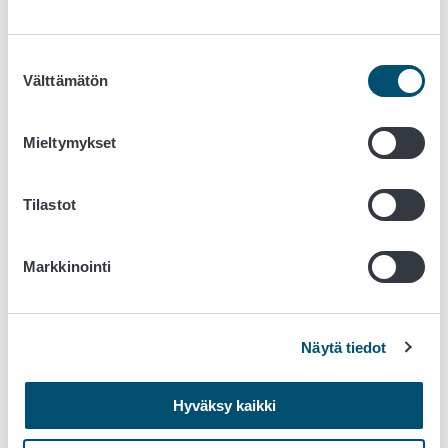
Poltto- ja rinnakkaispolttolaitosten
tarkastuskertomus (
Pikantissa
)
Suostumuksen
Vesiviljelypitopaikkojen sivutuotteiden
Välttämätön
valinta
tarkastuskertomus (
Pikantissa
)
Haaskaruokintapaikan tarkastuskertomus
(
Pikantissa
)
Mieltymykset
Päätös- ja asiakirjapohjat (
Pikantissa
)
Tilastot
Ilmoitus sivutuoteasetuksen mukaisesta
rekisteröinnistä
Markkinointi
Päätös laitoksen hyväksymisestä
poltto/rinnakkaispolttolaitokseksi
Päätös laitoksen hyväksymisestä väliasteen
laitokseksi
Näytä tiedot
Kunnaneläinlääkärin vuosiyhteenveto
haaskaruokintapaikalla käytetyistä
Hyväksy kaikki
eläinperäisistä sivutuotteista