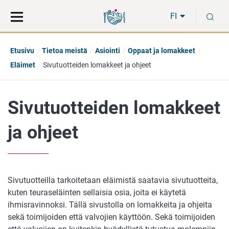
Siirry
Siirry
H
suoraan
koko
FI
sisältöön
sivuston
hakuun
Etusivu
Tietoa meistä
Asiointi
Oppaat ja lomakkeet
Eläimet
Sivutuotteiden lomakkeet ja ohjeet
Sivutuotteiden lomakkeet
ja ohjeet
Sivutuotteilla tarkoitetaan eläimistä saatavia sivutuotteita,
kuten teuraseläinten sellaisia osia, joita ei käytetä
ihmisravinnoksi. Tällä sivustolla on lomakkeita ja ohjeita
sekä toimijoiden että valvojien käyttöön. Sekä toimijoiden