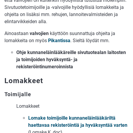
että valvojien on kuitenkin hyödyllistä tutustua molempiin.
Sivutuotetoimijoille ja -valvojille hyödyllisiä lomakkeita ja
ohjeita on lisäksi mm. rehujen, lannoitevalmisteiden ja
elintarvikkeiden alla.
Ainoastaan
valvojien
käyttöön suunnattuja ohjeita ja
lomakkeita on myös
Pikantissa
. Sieltä löydät mm.
Ohje kunnaneläinlääkäreille sivutuotealan laitosten
ja toimijoiden hyväksyntä- ja
rekisteröintinumeroinnista
Lomakkeet
Toimijalle
Lomakkeet
Lomake toimijoille kunnaneläinlääkäriltä
haettavaa rekisteröintiä ja hyväksyntää varten
(Lomake K, doc)