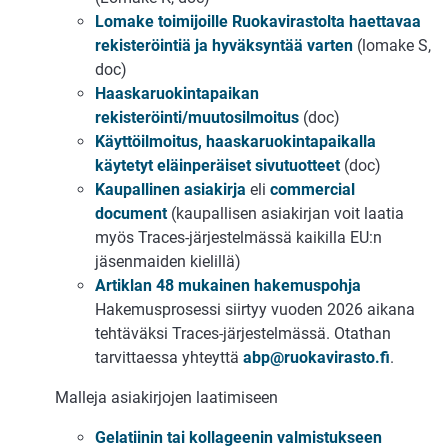
Lomake toimijoille Ruokavirastolta haettavaa
rekisteröintiä ja hyväksyntää varten
(lomake S,
doc)
Haaskaruokintapaikan
rekisteröinti/muutosilmoitus
(doc)
Käyttöilmoitus, haaskaruokintapaikalla
käytetyt eläinperäiset sivutuotteet
(doc)
Kaupallinen asiakirja
eli
commercial
document
(kaupallisen asiakirjan voit laatia
myös Traces-järjestelmässä kaikilla EU:n
jäsenmaiden kielillä)
Artiklan 48 mukainen hakemuspohja
Hakemusprosessi siirtyy vuoden 2026 aikana
tehtäväksi Traces-järjestelmässä. Otathan
tarvittaessa yhteyttä
abp@ruokavirasto.fi
.
Malleja asiakirjojen laatimiseen
Gelatiinin tai kollageenin valmistukseen