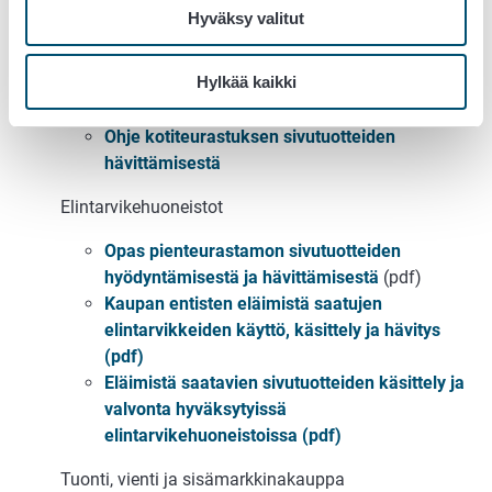
Ohjeet (toimijoille ja valvojille)
Hyväksy valitut
Eläintilat
Hylkää kaikki
Raatojen säilytys tilalla
Ohje kotiteurastuksen sivutuotteiden
hävittämisestä
Elintarvikehuoneistot
Opas pienteurastamon sivutuotteiden
hyödyntämisestä ja hävittämisestä
(pdf)
Kaupan entisten eläimistä saatujen
elintarvikkeiden käyttö, käsittely ja hävitys
(pdf)
Eläimistä saatavien sivutuotteiden käsittely ja
valvonta hyväksytyissä
elintarvikehuoneistoissa (pdf)
Tuonti, vienti ja sisämarkkinakauppa