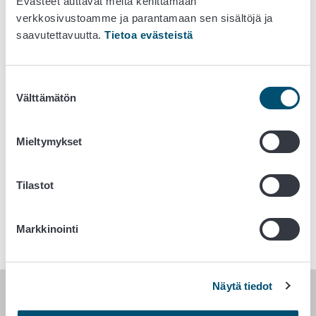
Evästeet auttavat meitä kehittämään
verkkosivustoamme ja parantamaan sen sisältöjä ja
saavutettavuutta.
Tietoa evästeistä
Julkaisupäivä:
11. kesäkuuta 2026
Suostumuksen
Välttämätön
valinta
Kasvinterveys- ja lannoiteyksikön ohje nro
4303/04.00.00.01/2019
Mieltymykset
Avaa ohje tästä (pdf)
Tilastot
Avainsanat
Markkinointi
Kasvinterveysvaatimukset tuonti ja vienti
Näytä tiedot
RUOKAVIRASTO