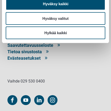
Hyväksy kaikki
PL 100
00027 RUOKAVIRASTO
Hyväksy valitut
Yhteystiedot
Palaute
Hylkää kaikki
Tietosuojailmoitus
Saavutettavuusseloste
Tietoa sivustosta
Evästeasetukset
Vaihde 029 530 0400