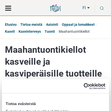
Siirry
Siirry
H
suoraan
koko
FI
sisältöön
sivuston
hakuun
Etusivu
Tietoa meistä
Asiointi
Oppaat ja lomakkeet
Kasvit
Kasvinterveys
Tuonti
Maahantuontikiellot
Maahantuontikiellot
kasveille ja
kasviperäisille tuotteille
EU:n ulkopuolelta
Tietoa evästeistä
Tulosta