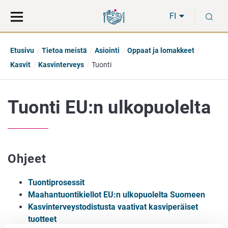
Siirry
Siirry
H
suoraan
koko
FI
sisältöön
sivuston
hakuun
Etusivu
Tietoa meistä
Asiointi
Oppaat ja lomakkeet
Kasvit
Kasvinterveys
Tuonti
Tuonti EU:n ulkopuolelta
Ohjeet
Tuontiprosessit
Maahantuontikiellot EU:n ulkopuolelta Suomeen
Kasvinterveystodistusta vaativat kasviperäiset
tuotteet