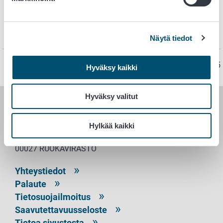
poikkeusluvan edellyttämä
Karanteenitilan hakemus (English, doc),
tuonnin
poikkeusluvan edellyttämä
Näytä tiedot
Sivu on viimeksi päivitetty 7.3.2025
Hyväksy kaikki
Hyväksy valitut
RUOKAVIRASTO
Hylkää kaikki
PL 100
00027 RUOKAVIRASTO
Yhteystiedot
Palaute
Tietosuojailmoitus
Saavutettavuusseloste
Tietoa sivustosta