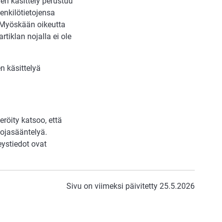
jen käsittely perustuu
henkilötietojensa
n. Myöskään oikeutta
rtiklan nojalla ei ole
en käsittelyä
eröity katsoo, että
uojasääntelyä.
eystiedot ovat
Sivu on viimeksi päivitetty 25.5.2026