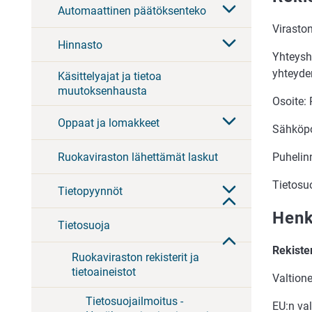
Automaattinen päätöksenteko
Virasto
Hinnasto
Yhteysh
yhteyde
Käsittelyajat ja tietoa
muutoksenhausta
Osoite:
Oppaat ja lomakkeet
Sähköpo
Ruokaviraston lähettämät laskut
Puhelin
Tietosu
Tietopyynnöt
Henk
Tietosuoja
Rekiste
Ruokaviraston rekisterit ja
tietoaineistot
Valtion
Tietosuojailmoitus -
EU:n va