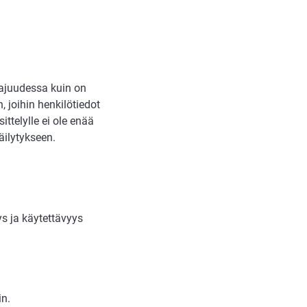
laajuudessa kuin on
, joihin henkilötiedot
ittelylle ei ole enää
säilytykseen.
ys ja käytettävyys
in.