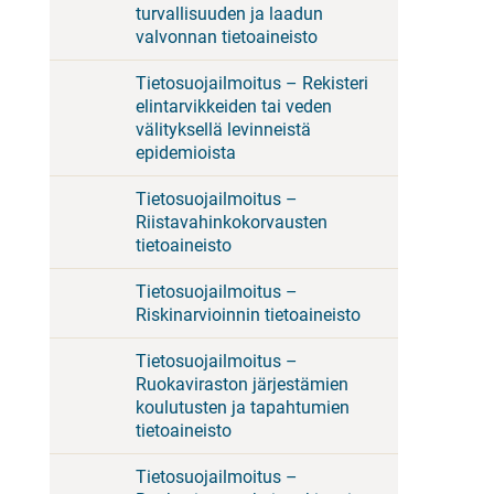
turvallisuuden ja laadun
valvonnan tietoaineisto
Tietosuojailmoitus – Rekisteri
elintarvikkeiden tai veden
välityksellä levinneistä
epidemioista
Tietosuojailmoitus –
Riistavahinkokorvausten
tietoaineisto
Tietosuojailmoitus –
Riskinarvioinnin tietoaineisto
Tietosuojailmoitus –
Ruokaviraston järjestämien
koulutusten ja tapahtumien
tietoaineisto
Tietosuojailmoitus –