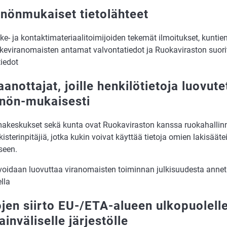
nönmukaiset tietolähteet
ike- ja kontaktimateriaalitoimijoiden tekemät ilmoitukset, kuntie
ikeviranomaisten antamat valvontatiedot ja Ruokaviraston suorit
tiedot
anottajat, joille henkilötietoja luovut
nön-mukaisesti
makeskukset sekä kunta ovat Ruokaviraston kanssa ruokahallin
kisterinpitäjiä, jotka kukin voivat käyttää tietoja omien lakisäät
seen.
 voidaan luovuttaa viranomaisten toiminnan julkisuudesta anne
lla
jen siirto EU-/ETA-alueen ulko­puolelle
inväliselle järjestölle