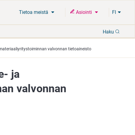
Tietoa meistä
Asiointi
FI
Hae
Haku
imateriaaliyritystoiminnan valvonnan tietoaineisto
e- ja
nnan valvonnan