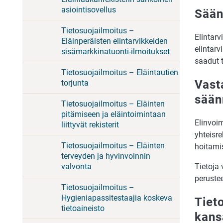
asiointisovellus
Sään
Tietosuojailmoitus –
Elintarv
Eläinperäisten elintarvikkeiden
elintarv
sisämarkkinatuonti-ilmoitukset
saadut 
Tietosuojailmoitus – Eläintautien
Vasta
torjunta
sään
Tietosuojailmoitus – Eläinten
pitämiseen ja eläintoimintaan
Elinvoi
liittyvät rekisterit
yhteisre
Tietosuojailmoitus – Eläinten
hoitami
terveyden ja hyvinvoinnin
Tietoja
valvonta
perustee
Tietosuojailmoitus –
Hygieniapassitestaajia koskeva
Tieto
tietoaineisto
kansa