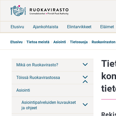
Etusivu
Ajankohtaista
Elintarvikkeet
Eläimet
Etusivu
Tietoa meistä
Asiointi
Tietosuoja
Ruokaviraston r
Tie
Mikä on Ruokavirasto?
kon
Töissä Ruokavirastossa
tie
Asiointi
Asiointipalveluiden kuvaukset
ja ohjeet
Reki