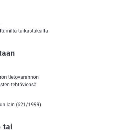
n
tamilta tarkastuksilta
etaan
non tietovarannon
eisten tehtäviensä
tun lain (621/1999)
 tai