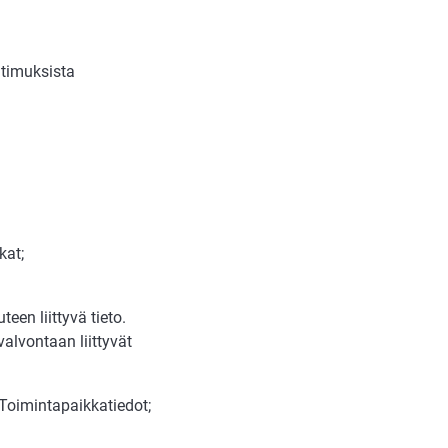
atimuksista
kat;
een liittyvä tieto.
alvontaan liittyvät
 Toimintapaikkatiedot;