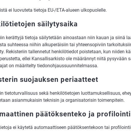
istä ei luovuteta tietoja EU-/ETA-alueen ulkopuolelle.
ilötietojen säilytysaika
iin kerättyjä tietoja säilytetään ainoastaan niin kauan ja siinä 
ista suhteessa niihin alkuperäisiin tai yhteensopiviin tarkoituksiin
ty. Rekisteriin tallennetut henkilötiedot poistetaan, kun niiden käs
a perustetta, ellei Kansallisarkisto ole määrännyt niitä pysyvään 
sajat on määritelty tiedonohjaussuunnitelmassa.
sterin suojauksen periaatteet
in tietoturvallisuus sekä henkilötietojen luottamuksellisuus, ehe
taan asianmukaisin teknisin ja organisatorisin toimenpitein.
maattinen päätöksenteko ja profilointi
ietoja ei käytetä automaattiseen päätöksentekoon tai profilointi