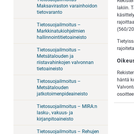
Rekister
Maksaviraston varainhoidon
lakiin. 
tietovaranto
käsittel
rajoitta
Tietosuojailmoitus –
(560/202
Markkinatukiohjelmien
hallinnointitietoaineisto
Tietyiss
rajoitet
Tietosuojailmoitus –
Metsätalouden ja
Oikeus
riistavahinkojen valvonnan
tietoaineisto
Rekister
häntä ko
Tietosuojailmoitus –
Valvont
Metsätalouden
jatkotoimenpideaineisto
osoitte
Tietosuojailmoitus – MIRA:n
lasku-, vakuus- ja
kirjanpitoaineisto
Tietosuojailmoitus – Rehujen