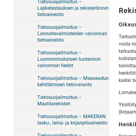
Tietosuojailmoitus –
Lajiketestauksen ja rekisteröinnin
Reki
tietoaineisto
Oikeus
Tietosuojailmoitus –
Lannoitevalmisteiden valvonnan
Tarkastu
tietoaineisto
voida to
tarkastu
Tietosuojailmoitus –
todistam
Luonnonmukaisen tuotannon
valvonnan tiedot
toimitta
henkilöt
Tietosuojailmoitus – Maaseudun
kaikki t
kehittämisen tietovaranto
Lomake 
Tietosuojailmoitus –
Maatilarekisteri
Yksilöit
(kirjaam
Tietosuojailmoitus – MAKERAN
lasku-, laina- ja kirjanpitoaineisto
Henkil
Tietosuojailmoitus –