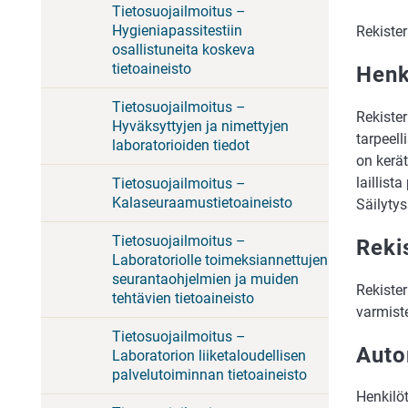
Tietosuojailmoitus –
Hygieniapassitestiin
Rekister
osallistuneita koskeva
tietoaineisto
Henk
Tietosuojailmoitus –
Rekister
Hyväksyttyjen ja nimettyjen
tarpeell
laboratorioiden tiedot
on kerät
laillist
Tietosuojailmoitus –
Kalaseuraamustietoaineisto
Säilyty
Tietosuojailmoitus –
Reki
Laboratoriolle toimeksiannettujen
seurantaohjelmien ja muiden
Rekister
tehtävien tietoaineisto
varmiste
Tietosuojailmoitus –
Auto
Laboratorion liiketaloudellisen
palvelutoiminnan tietoaineisto
Henkilöt