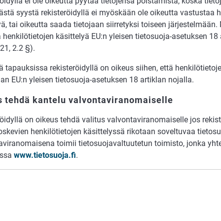
öidyllä ei ole oikeutta pyytää tietojensa poistamista, koska tieto
Tästä syystä rekisteröidyllä ei myöskään ole oikeutta vastustaa 
yä, tai oikeutta saada tietojaan siirretyksi toiseen järjestelmää
a henkilötietojen käsittelyä EU:n yleisen tietosuoja-asetuksen 18 a
1, 2.2 §).
ä tapauksissa rekisteröidyllä on oikeus siihen, että henkilötietoj
aan EU:n yleisen tietosuoja-asetuksen 18 artiklan nojalla.
 tehdä kantelu valvontaviranomaiselle
öidyllä on oikeus tehdä valitus valvontaviranomaiselle jos rekist
skevien henkilötietojen käsittelyssä rikotaan soveltuvaa tietos
aviranomaisena toimii tietosuojavaltuutetun toimisto, jonka yht
essa
www.tietosuoja.fi
.