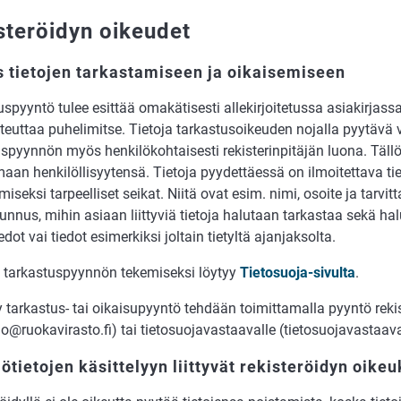
steröidyn oikeudet
 tietojen tarkastamiseen ja oikaisemiseen
spyyntö tulee esittää omakätisesti allekirjoitetussa asiakirjass
teuttaa puhelimitse. Tietoja tarkastusoikeuden nojalla pyytävä v
spyynnön myös henkilökohtaisesti rekisterinpitäjän luona. Tällö
aan henkilöllisyytensä. Tietoja pyydettäessä on ilmoitettava ti
miseksi tarpeelliset seikat. Niitä ovat esim. nimi, osoite ja tarvi
unnus, mihin asiaan liittyviä tietoja halutaan tarkastaa sekä h
iedot vai tiedot esimerkiksi joltain tietyltä ajanjaksolta.
tarkastuspyynnön tekemiseksi löytyy
Tietosuoja-sivulta
.
y tarkastus- tai oikaisupyyntö tehdään toimittamalla pyyntö rekis
o@ruokavirasto.fi) tai tietosuojavastaavalle (tietosuojavastaav
ötietojen käsittelyyn liittyvät rekisteröidyn oikeu