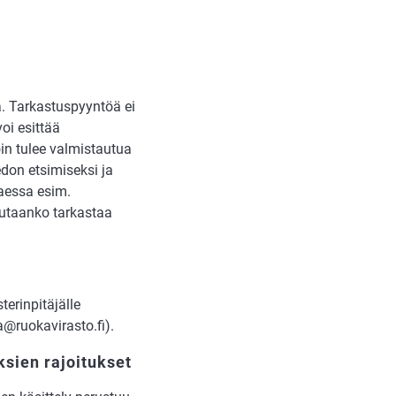
a. Tarkastuspyyntöä ei
oi esittää
in tulee valmistautua
edon etsimiseksi ja
ttaessa esim.
alutaanko tarkastaa
terinpitäjälle
a@ruokavirasto.fi).
ksien rajoitukset