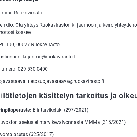
n nimi: Ruokavirasto
enkilö: Ota yhteys Ruokaviraston kirjaamoon ja kerro yhteydeno
nottosi koskee.
 PL 100, 00027 Ruokavirasto
stiosoite: kirjaamo@ruokavirasto.fi
numero: 029 530 0400
ojavastaava: tietosuojavastaava@ruokavirasto.fi
ilötietojen käsittelyn tarkoitus ja oik
rinpitoperuste:
Elintarvikelaki (297/2021)
euvoston asetus elintarvikevalvonnasta MMMa (315/2021)
lvonta-asetus (625/2017)