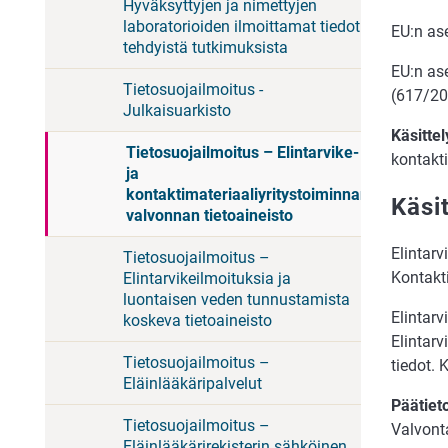
Hyväksyttyjen ja nimettyjen
laboratorioiden ilmoittamat tiedot
EU:n as
tehdyistä tutkimuksista
EU:n as
Tietosuojailmoitus -
(617/20
Julkaisuarkisto
Käsittel
Tietosuojailmoitus – Elintarvike-
kontakti
ja
kontaktimateriaaliyritystoiminnan
Käsit
valvonnan tietoaineisto
Elintarv
Tietosuojailmoitus –
Kontakt
Elintarvikeilmoituksia ja
luontaisen veden tunnustamista
Elintarv
koskeva tietoaineisto
Elintar
Tietosuojailmoitus –
tiedot. 
Eläinlääkäripalvelut
Päätiet
Tietosuojailmoitus –
Valvont
Eläinlääkärirekisterin sähköinen