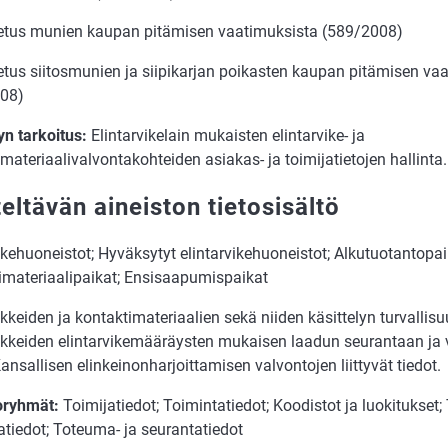
etus munien kaupan pitämisen vaatimuksista (589/2008)
etus siitosmunien ja siipikarjan poikasten kaupan pitämisen va
08)
yn tarkoitus:
Elintarvikelain mukaisten elintarvike- ja
materiaalivalvontakohteiden asiakas- ja toimijatietojen hallinta.
eltävän aineiston tietosisältö
ikehuoneistot; Hyväksytyt elintarvikehuoneistot; Alkutuotantopai
imateriaalipaikat; Ensisaapumispaikat
ikkeiden ja kontaktimateriaalien sekä niiden käsittelyn turvallisuut
vikkeiden elintarvikemääräysten mukaisen laadun seurantaan ja v
Kansallisen elinkeinonharjoittamisen valvontojen liittyvät tiedot.
oryhmät:
Toimijatiedot; Toimintatiedot; Koodistot ja luokitukset;
atiedot; Toteuma- ja seurantatiedot