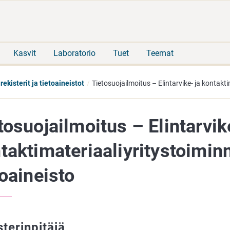
Siirry
Siirry
suoraan
koko
sisältöön
sivuston
hakuun
Kasvit
Laboratorio
Tuet
Teemat
ekisterit ja tietoaineistot
Tietosuojailmoitus – Elintarvike- ja kontakt
tosuojailmoitus – Elintarvik
taktimateriaaliyritystoimi
toaineisto
sterinpitäjä