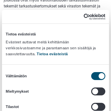
joukossa ovat myös Valtiontalouden tarkastusviraston
tekemät tarkastuskertomukset sekä viraston tekemät ja
teettämät arvioinnit ja selvitykset.
Suunnitelmat
Tietoa evästeistä
Strategiset suunnitelmat
Evästeet auttavat meitä kehittämään
Ruokaviraston strategia
verkkosivustoamme ja parantamaan sen sisältöjä ja
saavutettavuutta.
Tietoa evästeistä
Arvioinnit ja selvitykset
Valtiontalouden tarkastusviraston
Suostumuksen
tarkastuskertomukset
Välttämätön
valinta
Valtiontalouden tarkastusvirasto (VTV) on eduskunnan
yhteydessä toimiva ylin kansallinen
Mieltymykset
tarkastusviranomainen, joka tarkastaa valtion
taloudenhoitoa ja omaisuuden hallintaa. Tarkastustyöllä
Tilastot
virasto varmistaa, että valtion varoja käytetään