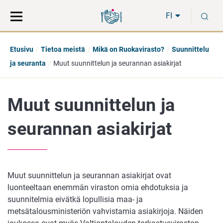
Siirry
Siirry
H
suoraan
koko
FI
sisältöön
sivuston
hakuun
Etusivu
Tietoa meistä
Mikä on Ruokavirasto?
Suunnittelu
ja seuranta
Muut suunnittelun ja seurannan asiakirjat
Muut suunnittelun ja
seurannan asiakirjat
Muut suunnittelun ja seurannan asiakirjat ovat
luonteeltaan enemmän viraston omia ehdotuksia ja
suunnitelmia eivätkä lopullisia maa- ja
metsätalousministeriön vahvistamia asiakirjoja. Näiden