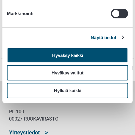
eduskunnan päättämiin kohteisiin lakia noudattaen ja
järkevästi.
Markkinointi
Valtiontalouden tarkastusvirasto
Vastuullisuusraportti
Näytä tiedot
Ruokaviraston vastuullisuusraportti
Hyväksy kaikki
Sivu on viimeksi päivitetty 27.3.2024
Hyväksy valitut
Hylkää kaikki
RUOKAVIRASTO
PL 100
00027 RUOKAVIRASTO
Yhteystiedot