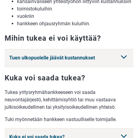
kansainväliseen yhteistyöhön liittyviin kustannuksiin
toimistokuluihin
vuokriin
hankkeen ohjausryhmän kuluihin.
Mihin tukea ei voi käyttää?
Tuen ulkopuolelle jäävät kustannukset
Kuka voi saada tukea?
Tukea yritysryhmähankkeeseen voi saada
neuvontajärjestö, kehittämisyhtiö tai muu vastaava
julkisoikeudellinen tai yksityisoikeudellinen yhteisö.
Tuki myönnetään hankkeen vastuulliselle toimijalle.
Kuka ei voi saada tukea?