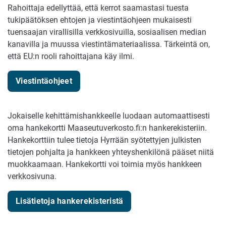
Rahoittaja edellyttää, että kerrot saamastasi tuesta
tukipäätöksen ehtojen ja viestintäohjeen mukaisesti
tuensaajan virallisilla verkkosivuilla, sosiaalisen median
kanavilla ja muussa viestintämateriaalissa. Tärkeintä on,
että EU:n rooli rahoittajana käy ilmi.
Viestintäohjeet
Jokaiselle kehittämishankkeelle luodaan automaattisesti
oma hankekortti Maaseutuverkosto.fi:n hankerekisteriin.
Hankekorttiin tulee tietoja Hyrrään syötettyjen julkisten
tietojen pohjalta ja hankkeen yhteyshenkilönä pääset niitä
muokkaamaan. Hankekortti voi toimia myös hankkeen
verkkosivuna.
Lisätietoja hankerekisteristä