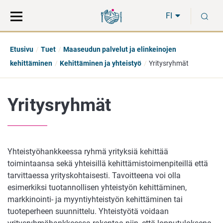
Siirry
Siirry
H
suoraan
koko
FI
sisältöön
sivuston
hakuun
Etusivu
Tuet
Maaseudun palvelut ja elinkeinojen
kehittäminen
Kehittäminen ja yhteistyö
Yritysryhmät
Yritysryhmät
Yhteistyöhankkeessa ryhmä yrityksiä kehittää
toimintaansa sekä yhteisillä kehittämistoimenpiteillä että
tarvittaessa yrityskohtaisesti. Tavoitteena voi olla
esimerkiksi tuotannollisen yhteistyön kehittäminen,
markkinointi- ja myyntiyhteistyön kehittäminen tai
tuoteperheen suunnittelu. Yhteistyötä voidaan