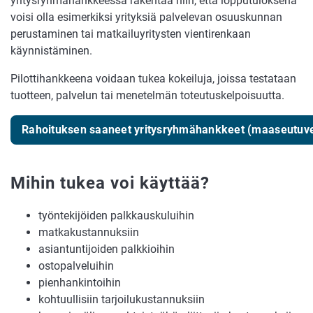
yritysryhmähankkeessa rakentaa niin, että lopputuloksena
voisi olla esimerkiksi yrityksiä palvelevan osuuskunnan
perustaminen tai matkailuyritysten vientirenkaan
käynnistäminen.
Pilottihankkeena voidaan tukea kokeiluja, joissa testataan
tuotteen, palvelun tai menetelmän toteutuskelpoisuutta.
Rahoituksen saaneet yritysryhmähankkeet (maaseutuve
Mihin tukea voi käyttää?
työntekijöiden palkkauskuluihin
matkakustannuksiin
asiantuntijoiden palkkioihin
ostopalveluihin
pienhankintoihin
kohtuullisiin tarjoilukustannuksiin