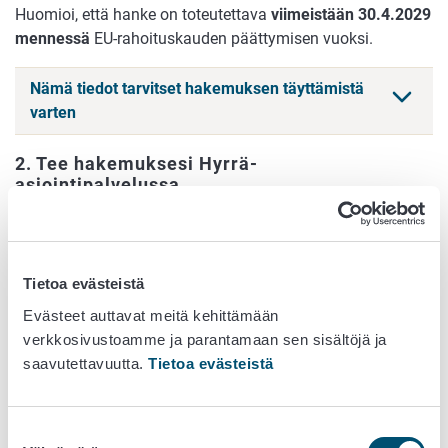
Huomioi, että hanke on toteutettava
viimeistään 30.4.2029
mennessä
EU-rahoituskauden päättymisen vuoksi.
Nämä tiedot tarvitset hakemuksen täyttämistä
varten
2. Tee hakemuksesi Hyrrä-
asiointipalvelussa.
Hyrrä-asiointipalvelu
Tietoa evästeistä
Hyrrä-asiointipalveluun täytettävän
Evästeet auttavat meitä kehittämään
hankesuunnitelman sisältö
verkkosivustoamme ja parantamaan sen sisältöjä ja
saavutettavuutta.
Tietoa evästeistä
Hakemuksen osiot
Suostumuksen