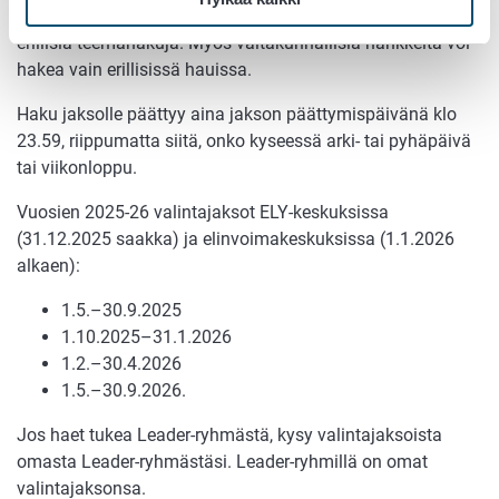
valintajaksoittain
. Jatkuvan haun lisäksi voidaan järjestää
erillisiä teemahakuja. Myös valtakunnallisia hankkeita voi
hakea vain erillisissä hauissa.
Haku jaksolle päättyy aina jakson päättymispäivänä klo
23.59, riippumatta siitä, onko kyseessä arki- tai pyhäpäivä
tai viikonloppu.
Vuosien 2025-26 valintajaksot ELY-keskuksissa
(31.12.2025 saakka) ja elinvoimakeskuksissa (1.1.2026
alkaen):
1.5.–30.9.2025
1.10.2025–31.1.2026
1.2.–30.4.2026
1.5.–30.9.2026.
Jos haet tukea Leader-ryhmästä, kysy valintajaksoista
omasta Leader-ryhmästäsi. Leader-ryhmillä on omat
valintajaksonsa.