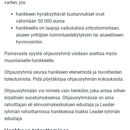
varten, jos:
hankkeen hyväksyttävät kustannukset ovat
vähintään 50 000 euroa
hankkeella on laajoja vaikutuksia yritystoimintaan,
alueen yrittäjien toimintaedellytyksiin tai alueelliseen
hyvinvointiin.
Painavasta syystä ohjausryhmä voidaan asettaa myös
muunlaiselle hankkeelle.
Ohjausryhmä seuraa hankkeen etenemistä ja tavoitteiden
toteutumista. Pidä pöytäkirjaa ohjausryhmän kokouksista.
Ohjausryhmään voi nimetä vain henkilön, joka antaa siihen
kirjallisen suostumuksensa. Ohjausryhmässä on aina
rahoittajan eli elinvoimakeskuksen edustaja ja Leader-
ryhmän rahoittamissa hankkeissa lisäksi Leader-ryhmän
edustaja.