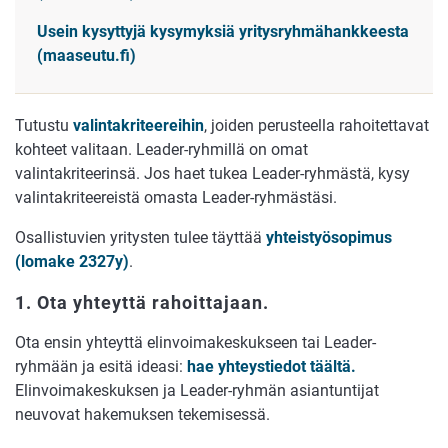
Usein kysyttyjä kysymyksiä yritysryhmähankkeesta
(maaseutu.fi)
Tutustu
valintakriteereihin
, joiden perusteella rahoitettavat
kohteet valitaan. Leader-ryhmillä on omat
valintakriteerinsä. Jos haet tukea Leader-ryhmästä, kysy
valintakriteereistä omasta Leader-ryhmästäsi.
Osallistuvien yritysten tulee täyttää
yhteistyösopimus
(lomake 2327y)
.
1. Ota yhteyttä rahoittajaan.
Ota ensin yhteyttä elinvoimakeskukseen tai Leader-
ryhmään ja esitä ideasi:
hae yhteystiedot täältä.
Elinvoimakeskuksen ja Leader-ryhmän asiantuntijat
neuvovat hakemuksen tekemisessä.