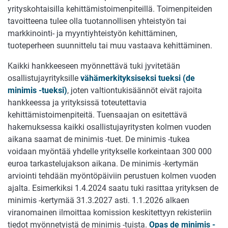
yrityskohtaisilla kehittämistoimenpiteillä. Toimenpiteiden
tavoitteena tulee olla tuotannollisen yhteistyön tai
markkinointi- ja myyntiyhteistyön kehittäminen,
tuoteperheen suunnittelu tai muu vastaava kehittäminen.
Kaikki hankkeeseen myönnettävä tuki jyvitetään
osallistujayrityksille
vähämerkityksiseksi tueksi (de
minimis -tueksi)
, joten valtiontukisäännöt eivät rajoita
hankkeessa ja yrityksissä toteutettavia
kehittämistoimenpiteitä.
Tuensaajan on esitettävä
hakemuksessa kaikki osallistujayritysten kolmen vuoden
aikana saamat de minimis -tuet. De minimis -tukea
voidaan myöntää yhdelle yritykselle korkeintaan 300 000
euroa tarkastelujakson aikana. De minimis -kertymän
arviointi tehdään myöntöpäiviin perustuen kolmen vuoden
ajalta. Esimerkiksi 1.4.2024 saatu tuki rasittaa yrityksen de
minimis -kertymää 31.3.2027 asti. 1.1.2026 alkaen
viranomainen ilmoittaa komission keskitettyyn rekisteriin
tiedot myönnetyistä de minimis -tuista.
Opas de minimis -