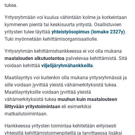
tukea.
Yritysryhmään voi kuulua vähintään kolme ja korkeintaan
kymmenen pientä tai keskisuurta yritystä. Osallistuvien
yritysten tulee täyttää
yhteistyösopimus (lomake 2327y)
.
Tuki myönnetään kehittämisorganisaatiolle.
Yritysryhmän kehittämishankkeessa ei voi olla mukana
maatalouden alkutuotantoa
palvelevaa kehittämistä. Sitä
voidaan kehittää
viljelijäryhmähankkeilla
.
Maatilayritys voi kuitenkin olla mukana yritysryhmässä ja
sille voidaan jyvittää yleistä vähämerkityksistä tukea.
Maatilayrityksille voidaan jyvittää yleistä
vähämerkityksistä tukea
muuhun kuin maatalouteen
liittyvään yritystoimintaan
eli esimerkiksi
matkailutoimintaan.
Hankkeessa yritysten toimintaa kehitetään erityisesti
yhteisillä kehittämistoimenpiteillä ja tarvittaessa lisäksi