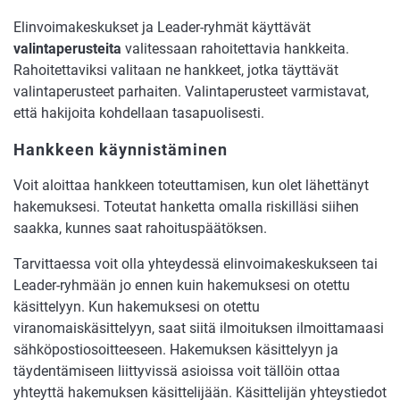
Elinvoimakeskukset ja Leader-ryhmät käyttävät
valintaperusteita
valitessaan rahoitettavia hankkeita.
Rahoitettaviksi valitaan ne hankkeet, jotka täyttävät
valintaperusteet parhaiten. Valintaperusteet varmistavat,
että hakijoita kohdellaan tasapuolisesti.
Hankkeen käynnistäminen
Voit aloittaa hankkeen toteuttamisen, kun olet lähettänyt
hakemuksesi. Toteutat hanketta omalla riskilläsi siihen
saakka, kunnes saat rahoituspäätöksen.
Tarvittaessa voit olla yhteydessä elinvoimakeskukseen tai
Leader-ryhmään jo ennen kuin hakemuksesi on otettu
käsittelyyn. Kun hakemuksesi on otettu
viranomaiskäsittelyyn, saat siitä ilmoituksen ilmoittamaasi
sähköpostiosoitteeseen. Hakemuksen käsittelyyn ja
täydentämiseen liittyvissä asioissa voit tällöin ottaa
yhteyttä hakemuksen käsittelijään. Käsittelijän yhteystiedot