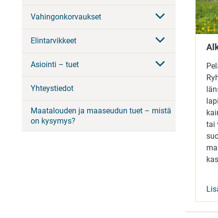
Vahingonkorvaukset
Elintarvikkeet
Al
Asiointi – tuet
Pel
Ryh
Yhteystiedot
län
lap
Maatalouden ja maaseudun tuet – mistä
ka
on kysymys?
tai
su
ma
kas
Lis