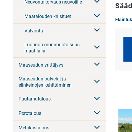
Neuvontakorvaus neuvojille
Sääd
Maatalouden kriisituet
Eläintu
Valvonta
Luonnon monimuotoisuus
maatilalla
Maaseudun yrittäjyys
Maaseudun palvelut ja
elinkeinojen kehittäminen
Puutarhatalous
Porotalous
Mehiläistalous