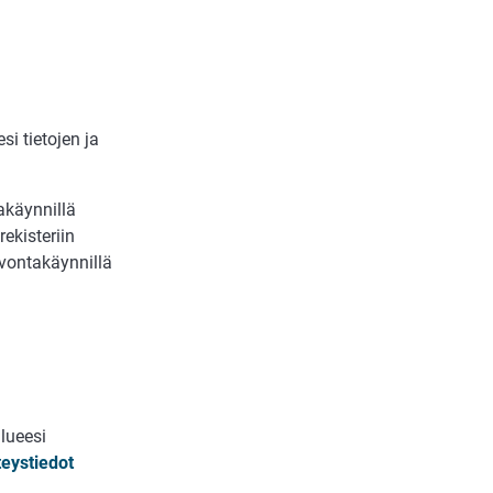
i tietojen ja
akäynnillä
ekisteriin
alvontakäynnillä
lueesi
eystiedot