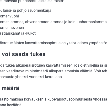
euraavista puhdasrotuisista eläimistä:
ä-, länsi- ja pohjoissuomenkarja
uomenvuohi
uomenlammas, ahvenanmaanlammas ja kainuunharmaslamma
uomenhevonen
atiaiskanat ja -kukot.
äisrotueläinten kasvattamissopimus on yksivuotinen ympärist
 voi saada tukea
da tukea alkuperäisrotujen kasvattamiseen, jos olet viljelijä ja
een vaadittava minimimäärä alkuperäisrotuisia eläimiä. Voit t
orvausta yhdeksi vuodeksi kerrallaan.
 määrä
rasto maksaa korvauksen alkuperäisrotusopimuksesta yhdess
ana keväänä.