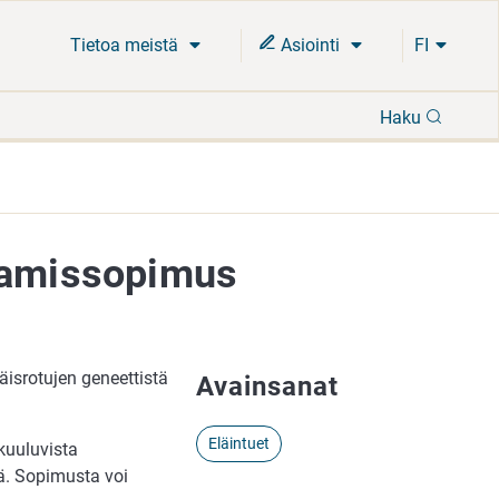
Tietoa meistä
Asiointi
FI
Hae
Haku
ttamissopimus
äisrotujen geneettistä
Avainsanat
Eläintuet
kuuluvista
iä. Sopimusta voi