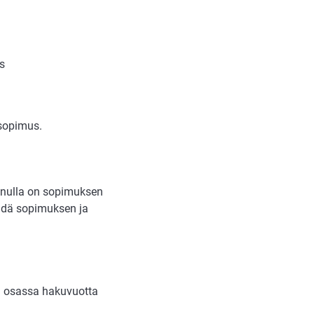
s
ösopimus.
 sinulla on sopimuksen
ehdä sopimuksen ja
ä osassa hakuvuotta