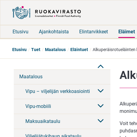
Etusivu
Ajankohtaista
Elintarvikkeet
Eläimet
Etusivu
Tuet
Maatalous
Eläintuet
Alkuperäisrotueläinte
Alk
Maatalous
Vipu – viljelijän verkkoasiointi
Alkuper
Vipu-mobiili
monimuo
Maksuaikataulu
Voit te
puhdasro
Viljelijätukihaun aikataulu