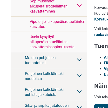
Sopimusehdot:
alkuperäisrotueläinten
Korvaus
kasvattaminen
kuuluvi
Korvau
Vipu-ohje: alkuperäisrotueläinten
kasvatus
Voit ka
ruokavi
Usein kysyttyä
alkuperäisrotueläinten
Tuen
kasvattamissopimuksesta
Al
Maidon pohjoinen
tuotantotuki
El
Vi
Pohjoinen kotieläintuki
Us
naudoista
Näin
Pohjoinen kotieläintuki
uuhista ja kutuista
Voit te
Sika- ja siipikarjatalouden