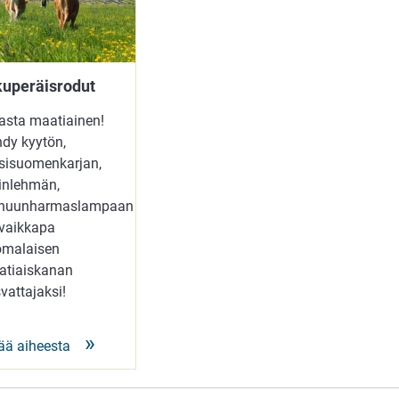
kuperäisrodut
asta maatiainen!
dy kyytön,
sisuomenkarjan,
inlehmän,
inuunharmaslampaan
 vaikkapa
omalaisen
atiaiskanan
vattajaksi!
ää aiheesta