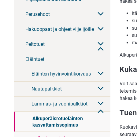
hakea s
it
Perusehdot
s
s
Hakuoppaat ja ohjeet viljelijöille
s
ma
Peltotuet
Alkuper
Eläintuet
Kuka
Eläinten hyvinvointikorvaus
Voit saa
Nautapalkkiot
tekemis
hakea k
Lammas- ja vuohipalkkiot
Tuen
Alkuperäisrotueläinten
kasvattamissopimus
Ruokavi
seuraav