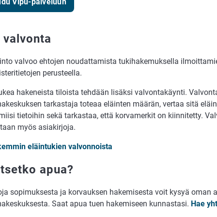
udu Vipu-palveluun
 valvonta
into valvoo ehtojen noudattamista tukihakemuksella ilmoittamies
isteritietojen perusteella.
ukea hakeneista tiloista tehdään lisäksi valvontakäynti. Valvont
akeskuksen tarkastaja toteaa eläinten määrän, vertaa sitä eläinr
miisi tietoihin sekä tarkastaa, että korvamerkit on kiinnitetty. V
taan myös asiakirjoja.
kemmin eläintukien valvonnoista
itsetko apua?
toja sopimuksesta ja korvauksen hakemisesta voit kysyä oman a
makeskuksesta. Saat apua tuen hakemiseen kunnastasi.
Hae yht