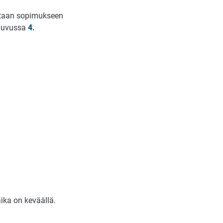
etaan sopimukseen
 luvussa
4.
aika on
keväällä
.