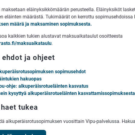
 maksetaan eläinyksikkömäärän perusteella. Eläinyksiköt lask
en eläinten määrästä. Tukimäärät on kerrottu sopimusehdoissa
ksen määrä ja maksaminen sopimuksesta.
tsoa kaikkien tukien alustavat maksuaikataulut osoitteesta
rasto.fi/maksuaikataulu
.
 ehdot ja ohjeet
kuperäisrotusopimuksen sopimusehdot
äintukien hakuopas
pu-ohje: alkuperäisrotueläinten kasvatus
ein kysyttyä alkuperäisrotueläinten kasvattamissopimuksesta
 haet tukea
hdä alkuperäisrotusopimuksen vuosittain Vipu-palvelussa. Haku