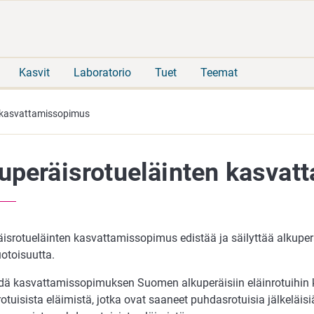
Siirry
Siirry
suoraan
koko
sisältöön
sivuston
hakuun
Kasvit
Laboratorio
Tuet
Teemat
n kasvattamissopimus
uperäisrotueläinten kasva
äisrotueläinten kasvattamissopimus edistää ja säilyttää alkuper
toisuutta.
hdä kasvattamissopimuksen Suomen alkuperäisiin eläinrotuihin 
tuisista eläimistä, jotka ovat saaneet puhdasrotuisia jälkeläis