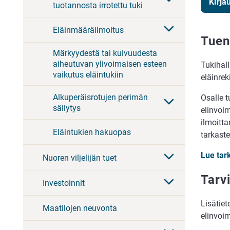
Kirja
tuotannosta irrotettu tuki
Eläinmääräilmoitus
Tuen
Märkyydestä tai kuivuudesta
aiheutuvan ylivoimaisen esteen
Tukihall
vaikutus eläintukiin
eläinrek
Alkuperäisrotujen perimän
Osalle t
säilytys
elinvoim
ilmoitta
Eläintukien hakuopas
tarkaste
Lue tar
Nuoren viljelijän tuet
Tarv
Investoinnit
Lisätie
Maatilojen neuvonta
elinvoi