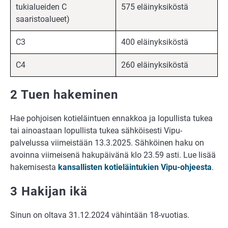
tukialueiden C
575 eläinyksiköstä
saaristoalueet)
C3
400 eläinyksiköstä
C4
260 eläinyksiköstä
2 Tuen hakeminen
Hae pohjoisen kotieläintuen ennakkoa ja lopullista tukea
tai ainoastaan lopullista tukea sähköisesti Vipu-
palvelussa viimeistään 13.3.2025. Sähköinen haku on
avoinna viimeisenä hakupäivänä klo 23.59 asti. Lue lisää
hakemisesta
kansallisten kotieläintukien Vipu-ohjeesta
.
3 Hakijan ikä
Sinun on oltava 31.12.2024 vähintään 18-vuotias.