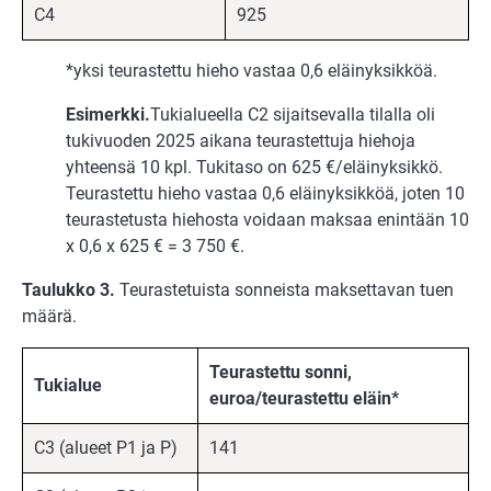
C4
925
*yksi teurastettu hieho vastaa 0,6 eläinyksikköä.
Esimerkki.
Tukialueella C2 sijaitsevalla tilalla oli
tukivuoden 2025 aikana teurastettuja hiehoja
yhteensä 10 kpl. Tukitaso on 625 €/eläinyksikkö.
Teurastettu hieho vastaa 0,6 eläinyksikköä, joten 10
teurastetusta hiehosta voidaan maksaa enintään 10
x 0,6 x 625 € = 3 750 €.
Taulukko 3.
Teurastetuista sonneista maksettavan tuen
määrä.
Teurastettu sonni,
Tukialue
euroa/teurastettu eläin*
C3 (alueet P1 ja P)
141