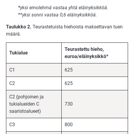
*
yksi emolehmä vastaa yhtä eläinyksikköä.
**yksi sonni vastaa 0,6 eläinyksikköä.
Taulukko 2.
Teurastetuista hiehoista maksettavan tuen
määrä.
Teurastettu hieho,
Tukialue
euroa/eläinyksikkö*
C1
625
C2
625
C2 (pohjoinen ja
tukialueiden C
730
saaristoalueet)
C3
800