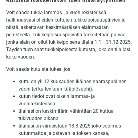
Kutuista maksettavan tuen määräytyminen
Voit saada tukea lammas- ja vuohirekisterissä
hallinnassasi olleiden kuttujen tukikelpoisuuspäivien ja
niistä laskettavan keskimääräisen eläinmäärän
perusteella. Tukikelpoisuuspäivällä tarkoitetaan päivää,
jonka eläin on ollut tukikelpoisena tilalla 1.1.–31.12.2025.
Täyden tuen saat tukikelpoisesta kutusta, joka on tilallasi
koko vuoden.
Voit saada kutuista tukea, jos
kuttu on yli 12 kuukauden ikäinen naaraspuolinen
vuohi (ei kuitenkaan kääpiövuohi).
kutun tiedot ovat oikein lammas- ja
vuohirekisterissä
tilallasi on keskimäärin vähintään 20 kuttua
tukivuoden aikana
tilallasi on viimeistään 13.3.2025 joko sopimus
kutunmaitoa jalostavan laitoksen kanssa,