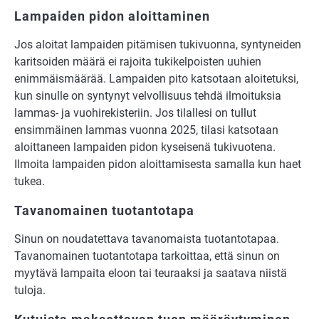
Lampaiden pidon aloittaminen
Jos aloitat lampaiden pitämisen tukivuonna, syntyneiden
karitsoiden määrä ei rajoita tukikelpoisten uuhien
enimmäismäärää. Lampaiden pito katsotaan aloitetuksi,
kun sinulle on syntynyt velvollisuus tehdä ilmoituksia
lammas- ja vuohirekisteriin. Jos tilallesi on tullut
ensimmäinen lammas vuonna 2025, tilasi katsotaan
aloittaneen lampaiden pidon kyseisenä tukivuotena.
Ilmoita lampaiden pidon aloittamisesta samalla kun haet
tukea.
Tavanomainen tuotantotapa
Sinun on noudatettava tavanomaista tuotantotapaa.
Tavanomainen tuotantotapa tarkoittaa, että sinun on
myytävä lampaita eloon tai teuraaksi ja saatava niistä
tuloja.