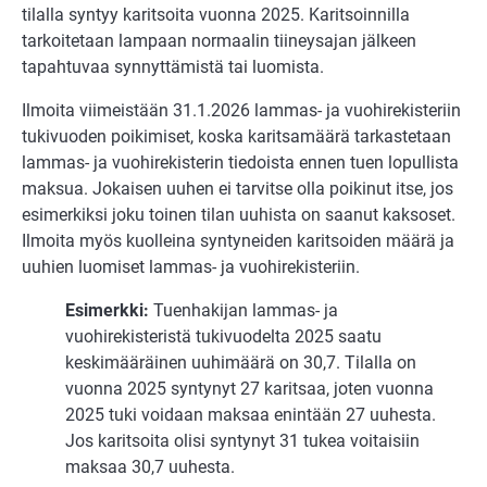
tilalla syntyy karitsoita vuonna 2025. Karitsoinnilla
tarkoitetaan lampaan normaalin tiineysajan jälkeen
tapahtuvaa synnyttämistä tai luomista.
Ilmoita viimeistään 31.1.2026 lammas- ja vuohirekisteriin
tukivuoden poikimiset, koska karitsamäärä tarkastetaan
lammas- ja vuohirekisterin tiedoista ennen tuen lopullista
maksua. Jokaisen uuhen ei tarvitse olla poikinut itse, jos
esimerkiksi joku toinen tilan uuhista on saanut kaksoset.
Ilmoita myös kuolleina syntyneiden karitsoiden määrä ja
uuhien luomiset lammas- ja vuohirekisteriin.
Esimerkki:
Tuenhakijan lammas- ja
vuohirekisteristä tukivuodelta 2025 saatu
keskimääräinen uuhimäärä on 30,7. Tilalla on
vuonna 2025 syntynyt 27 karitsaa, joten vuonna
2025 tuki voidaan maksaa enintään 27 uuhesta.
Jos karitsoita olisi syntynyt 31 tukea voitaisiin
maksaa 30,7 uuhesta.