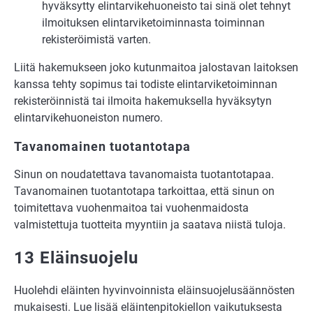
hyväksytty elintarvikehuoneisto tai sinä olet tehnyt
ilmoituksen elintarviketoiminnasta toiminnan
rekisteröimistä varten.
Liitä hakemukseen joko kutunmaitoa jalostavan laitoksen
kanssa tehty sopimus tai todiste elintarviketoiminnan
rekisteröinnistä tai ilmoita hakemuksella hyväksytyn
elintarvikehuoneiston numero.
Tavanomainen tuotantotapa
Sinun on noudatettava tavanomaista tuotantotapaa.
Tavanomainen tuotantotapa tarkoittaa, että sinun on
toimitettava vuohenmaitoa tai vuohenmaidosta
valmistettuja tuotteita myyntiin ja saatava niistä tuloja.
13 Eläinsuojelu
Huolehdi eläinten hyvinvoinnista eläinsuojelusäännösten
mukaisesti. Lue lisää eläintenpitokiellon vaikutuksesta