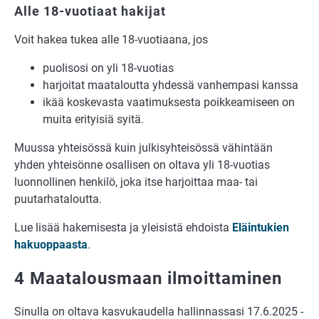
Alle 18-vuotiaat hakijat
Voit hakea tukea alle 18-vuotiaana, jos
puolisosi on yli 18-vuotias
harjoitat maataloutta yhdessä vanhempasi kanssa
ikää koskevasta vaatimuksesta poikkeamiseen on
muita erityisiä syitä.
Muussa yhteisössä kuin julkisyhteisössä vähintään
yhden yhteisönne osallisen on oltava yli 18-vuotias
luonnollinen henkilö, joka itse harjoittaa maa- tai
puutarhataloutta.
Lue lisää hakemisesta ja yleisistä ehdoista
Eläintukien
hakuoppaasta
.
4 Maatalousmaan ilmoittaminen
Sinulla on oltava kasvukaudella hallinnassasi 17.6.2025 -