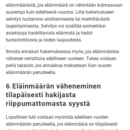
eläinmäärästä, jos eläinmäärä on vähintään kolmasosan
suurempi kuin edellisenä vuonna. Liitä hakemukseen
selvitys tuotannon aloittamisesta tai merkittävästä
laajentamisesta. Selvitys voi sisältää esimerkiksi
asiakirjoja hankittavista eläimistä ja tiedot
tuotantotiloista ja niiden laajuudesta.
Ilmoita ennakon hakemuksessa myös, jos eläinmääräsi
vähenee verrattuna edelliseen vuoteen. Tukea voidaan
periä takaisin, jos ennakkoa maksetaan liian suuren
eläinmäärän perusteella.
6 Eläinmäärän väheneminen
tilapäisesti hakijasta
riippumattomasta syystä
Lopullinen tuki voidaan myöntää edellisen vuoden
eläinmäärän perusteella, jos eläinmäärä on tilapäisesti