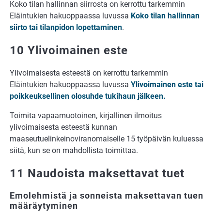
Koko tilan hallinnan siirrosta on kerrottu tarkemmin
Eläintukien hakuoppaassa luvussa
Koko tilan hallinnan
siirto tai tilanpidon lopettaminen
.
10 Ylivoimainen este
Ylivoimaisesta esteestä on kerrottu tarkemmin
Eläintukien hakuoppaassa luvussa
Ylivoimainen este tai
poikkeuksellinen olosuhde tukihaun jälkeen.
Toimita vapaamuotoinen, kirjallinen ilmoitus
ylivoimaisesta esteestä kunnan
maaseutuelinkeinoviranomaiselle 15 työpäivän kuluessa
siitä, kun se on mahdollista toimittaa.
11 Naudoista maksettavat tuet
Emolehmistä ja sonneista maksettavan tuen
määräytyminen