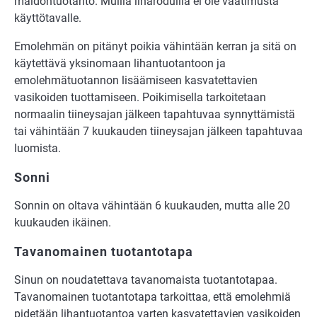
maidontuotanto. Muilla liharoduilla ei ole vaatimusta
käyttötavalle.
Emolehmän on pitänyt poikia vähintään kerran ja sitä on
käytettävä yksinomaan lihantuotantoon ja
emolehmätuotannon lisäämiseen kasvatettavien
vasikoiden tuottamiseen. Poikimisella tarkoitetaan
normaalin tiineysajan jälkeen tapahtuvaa synnyttämistä
tai vähintään 7 kuukauden tiineysajan jälkeen tapahtuvaa
luomista.
Sonni
Sonnin on oltava vähintään 6 kuukauden, mutta alle 20
kuukauden ikäinen.
Tavanomainen tuotantotapa
Sinun on noudatettava tavanomaista tuotantotapaa.
Tavanomainen tuotantotapa tarkoittaa, että emolehmiä
pidetään lihantuotantoa varten kasvatettavien vasikoiden