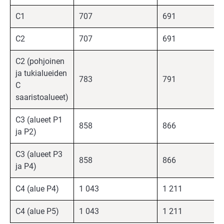
C1
707
691
C2
707
691
C2 (pohjoinen
ja tukialueiden
783
791
C
saaristoalueet)
C3 (alueet P1
858
866
ja P2)
C3 (alueet P3
858
866
ja P4)
C4 (alue P4)
1 043
1 211
C4 (alue P5)
1 043
1 211