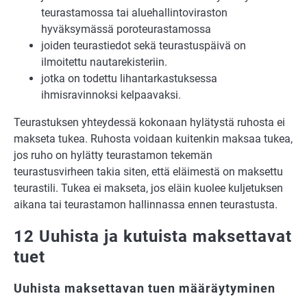
teurastamossa tai aluehallintoviraston
hyväksymässä poroteurastamossa
joiden teurastiedot sekä teurastuspäivä on
ilmoitettu nautarekisteriin.
jotka on todettu lihantarkastuksessa
ihmisravinnoksi kelpaavaksi.
Teurastuksen yhteydessä kokonaan hylätystä ruhosta ei
makseta tukea. Ruhosta voidaan kuitenkin maksaa tukea,
jos ruho on hylätty teurastamon tekemän
teurastusvirheen takia siten, että eläimestä on maksettu
teurastili. Tukea ei makseta, jos eläin kuolee kuljetuksen
aikana tai teurastamon hallinnassa ennen teurastusta.
12 Uuhista ja kutuista maksettavat
tuet
Uuhista maksettavan tuen määräytyminen