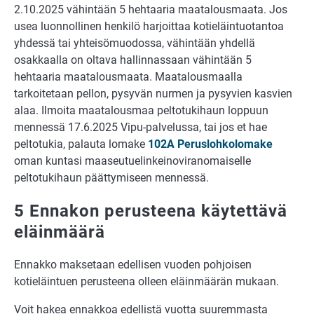
2.10.2025 vähintään 5 hehtaaria maatalousmaata. Jos
usea luonnollinen henkilö harjoittaa kotieläintuotantoa
yhdessä tai yhteisömuodossa, vähintään yhdellä
osakkaalla on oltava hallinnassaan vähintään 5
hehtaaria maatalousmaata. Maatalousmaalla
tarkoitetaan pellon, pysyvän nurmen ja pysyvien kasvien
alaa. Ilmoita maatalousmaa peltotukihaun loppuun
mennessä 17.6.2025 Vipu-palvelussa, tai jos et hae
peltotukia, palauta lomake
102A Peruslohkolomake
oman kuntasi maaseutuelinkeinoviranomaiselle
peltotukihaun päättymiseen mennessä.
5 Ennakon perusteena käytettävä
eläinmäärä
Ennakko maksetaan edellisen vuoden pohjoisen
kotieläintuen perusteena olleen eläinmäärän mukaan.
Voit hakea ennakkoa edellistä vuotta suuremmasta