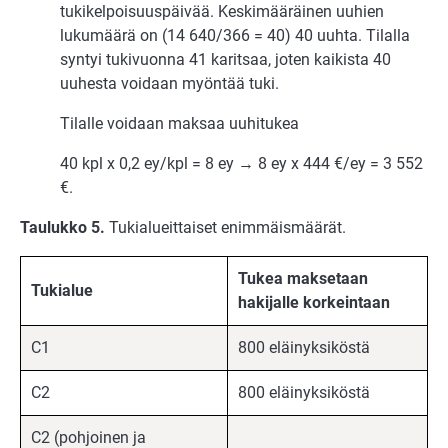
tukikelpoisuuspäivää. Keskimääräinen uuhien
lukumäärä on (14 640/366 = 40) 40 uuhta. Tilalla
syntyi tukivuonna 41 karitsaa, joten kaikista 40
uuhesta voidaan myöntää tuki.
Tilalle voidaan maksaa uuhitukea
40 kpl x 0,2 ey/kpl = 8 ey → 8 ey x 444 €/ey = 3 552
€.
Taulukko 5.
Tukialueittaiset enimmäismäärät.
Tukea maksetaan
Tukialue
hakijalle korkeintaan
C1
800 eläinyksiköstä
C2
800 eläinyksiköstä
C2 (pohjoinen ja