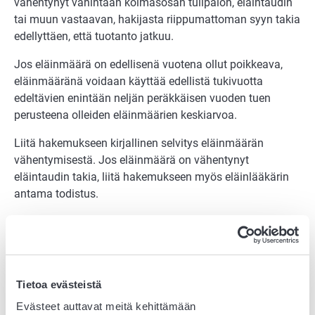
vähentynyt vähintään kolmasosan tulipalon, eläintaudin
tai muun vastaavan, hakijasta riippumattoman syyn takia
edellyttäen, että tuotanto jatkuu.
Jos eläinmäärä on edellisenä vuotena ollut poikkeava,
eläinmääränä voidaan käyttää edellistä tukivuotta
edeltävien enintään neljän peräkkäisen vuoden tuen
perusteena olleiden eläinmäärien keskiarvoa.
Liitä hakemukseen kirjallinen selvitys eläinmäärän
vähentymisestä. Jos eläinmäärä on vähentynyt
eläintaudin takia, liitä hakemukseen myös eläinlääkärin
antama todistus.
7 Eläinten tunnistaminen ja
rekisteröinti
Pohjoisen kotieläintuen edellytyksenä on eläinten
Tietoa evästeistä
tunnistamisen- ja rekisteröintisäädösten noudattaminen:
Evästeet auttavat meitä kehittämään
eläinten tulee olla rekisteröidyissä pitopaikoissa ja