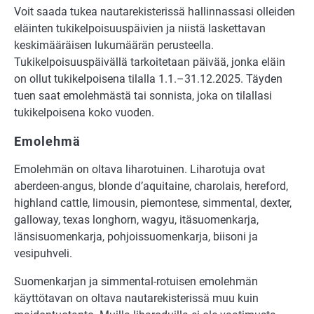
Voit saada tukea nautarekisterissä hallinnassasi olleiden
eläinten tukikelpoisuuspäivien ja niistä laskettavan
keskimääräisen lukumäärän perusteella.
Tukikelpoisuuspäivällä tarkoitetaan päivää, jonka eläin
on ollut tukikelpoisena tilalla 1.1.–31.12.2025. Täyden
tuen saat emolehmästä tai sonnista, joka on tilallasi
tukikelpoisena koko vuoden.
Emolehmä
Emolehmän on oltava liharotuinen. Liharotuja ovat
aberdeen-angus, blonde d’aquitaine, charolais, hereford,
highland cattle, limousin, piemontese, simmental, dexter,
galloway, texas longhorn, wagyu, itäsuomenkarja,
länsisuomenkarja, pohjoissuomenkarja, biisoni ja
vesipuhveli.
Suomenkarjan ja simmental-rotuisen emolehmän
käyttötavan on oltava nautarekisterissä muu kuin