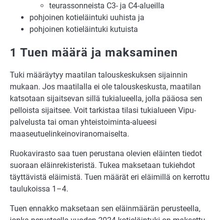
teurassonneista C3- ja C4-alueilla
pohjoinen kotieläintuki uuhista ja
pohjoinen kotieläintuki kutuista
1 Tuen määrä ja maksaminen
Tuki määräytyy maatilan talouskeskuksen sijainnin
mukaan. Jos maatilalla ei ole talouskeskusta, maatilan
katsotaan sijaitsevan sillä tukialueella, jolla pääosa sen
pelloista sijaitsee. Voit tarkistaa tilasi tukialueen Vipu-
palvelusta tai oman yhteistoiminta-alueesi
maaseutuelinkeinoviranomaiselta.
Ruokavirasto saa tuen perustana olevien eläinten tiedot
suoraan eläinrekisteristä. Tukea maksetaan tukiehdot
täyttävistä eläimistä. Tuen määrät eri eläimillä on kerrottu
taulukoissa 1–4.
Tuen ennakko maksetaan sen eläinmäärän perusteella,