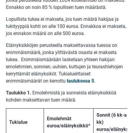
jonka perusteella vuoden 2024 kotieläintuki on maksettu.
Ennakko on noin 85 % lopullisen tuen määrästä.
Lopullista tukea ei makseta, jos tuen määrä hakijaa ja
tukityyppiä kohti on alle 100 euroa. Ennakkoa ei makseta,
jos ennakon määrä on alle 500 euroa.
Eläinyksikköjen perusteella maksettavassa tuessa on
enimmäismäärä, jonka ylittävästä osasta ei makseta
tukea. Enimmäismäärään lasketaan yhteen hakijan
emolehmien, sonnien, uuhien, kuttujen ja teurashiehojen
kerryttämät eläinyksiköt. Tukialueittaiset
enimmäismäärät on kerrottu
taulukossa 5
.
Taulukko 1.
Emolehmistä ja sonneista eläinyksikköä
kohden maksettavan tuen määrä.
Sonnit (6 kk-alle
Emolehmät
Tukialue
kk)
euroa/eläinyksikkö*
euroa/eläinyksik