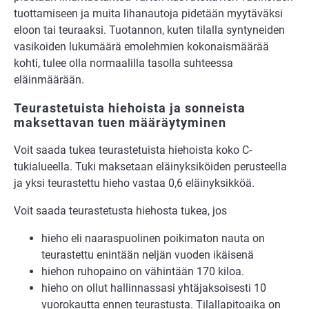
tuottamiseen ja muita lihanautoja pidetään myytäväksi
eloon tai teuraaksi. Tuotannon, kuten tilalla syntyneiden
vasikoiden lukumäärä emolehmien kokonaismäärää
kohti, tulee olla normaalilla tasolla suhteessa
eläinmäärään.
Teurastetuista hiehoista ja sonneista
maksettavan tuen määräytyminen
Voit saada tukea teurastetuista hiehoista koko C-
tukialueella. Tuki maksetaan eläinyksiköiden perusteella
ja yksi teurastettu hieho vastaa 0,6 eläinyksikköä.
Voit saada teurastetusta hiehosta tukea, jos
hieho eli naaraspuolinen poikimaton nauta on
teurastettu enintään neljän vuoden ikäisenä
hiehon ruhopaino on vähintään 170 kiloa.
hieho on ollut hallinnassasi yhtäjaksoisesti 10
vuorokautta ennen teurastusta. Tilallapitoaika on