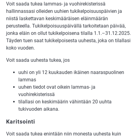
Voit saada tukea lammas- ja vuohirekisterissä
hallinnassasi olleiden uuhien tukikelpoisuuspäivien ja
niistä laskettavan keskimääräisen eläinmäärän
perusteella. Tukikelpoisuuspäivällä tarkoitetaan päivää,
jonka eläin on ollut tukikelpoisena tilalla 1.1.–31.12.2025.
Täyden tuen saat tukikelpoisesta uuhesta, joka on tilallasi
koko vuoden.
Voit saada uuhesta tukea, jos
uuhi on yli 12 kuukauden ikäinen naaraspuolinen
lammas
uuhen tiedot ovat oikein lammas- ja
vuohirekisterissä
tilallasi on keskimäärin vähintään 20 uuhta
tukivuoden aikana.
Karitsointi
Voit saada tukea enintään niin monesta uuhesta kuin