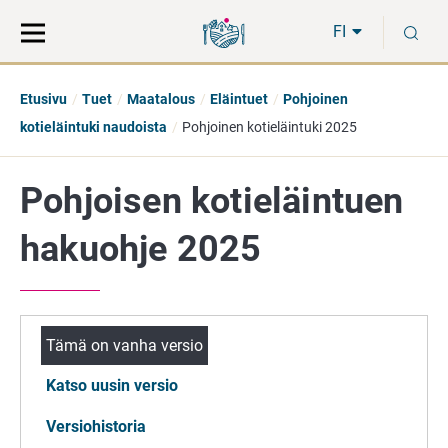
Siirry
Siirry
H
suoraan
koko
FI
sisältöön
sivuston
hakuun
Etusivu
Tuet
Maatalous
Eläintuet
Pohjoinen
kotieläintuki naudoista
Pohjoinen kotieläintuki 2025
Pohjoisen kotieläintuen
hakuohje 2025
Tämä on vanha versio
Katso uusin versio
Versiohistoria