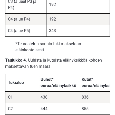
C3 (alueet P3 ja
192
P4)
C4 (alue P4)
192
C4 (alue P5)
343
*Teurastetun sonnin tuki maksetaan
eläinkohtaisesti.
Taulukko 4.
Uuhista ja kutuista eläinyksikköä kohden
maksettavan tuen määrä.
Uuhet*
Kutut*
Tukialue
euroa/eläinyksikkö
euroa/eläinyksik
C1
438
836
C2
444
855