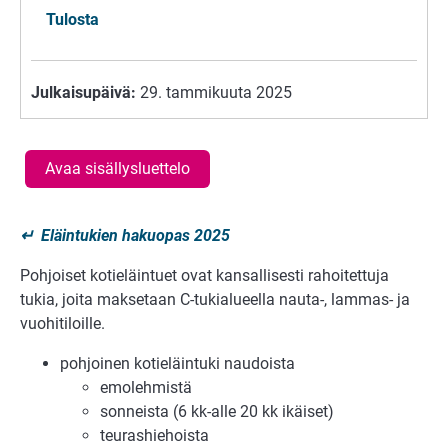
Tulosta
Julkaisupäivä:
29. tammikuuta 2025
Avaa sisällysluettelo
↵
Eläintukien hakuopas 2025
Pohjoiset kotieläintuet ovat kansallisesti rahoitettuja
tukia, joita maksetaan C-tukialueella nauta-, lammas- ja
vuohitiloille.
pohjoinen kotieläintuki naudoista
emolehmistä
sonneista (6 kk-alle 20 kk ikäiset)
teurashiehoista