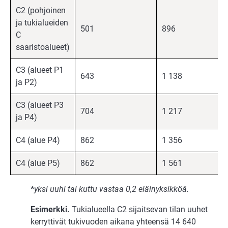
C2 (pohjoinen
ja tukialueiden
501
896
C
saaristoalueet)
C3 (alueet P1
643
1 138
ja P2)
C3 (alueet P3
704
1 217
ja P4)
C4 (alue P4)
862
1 356
C4 (alue P5)
862
1 561
*
yksi uuhi tai kuttu vastaa 0,2 eläinyksikköä.
Esimerkki.
Tukialueella C2 sijaitsevan tilan uuhet
kerryttivät tukivuoden aikana yhteensä 14 640