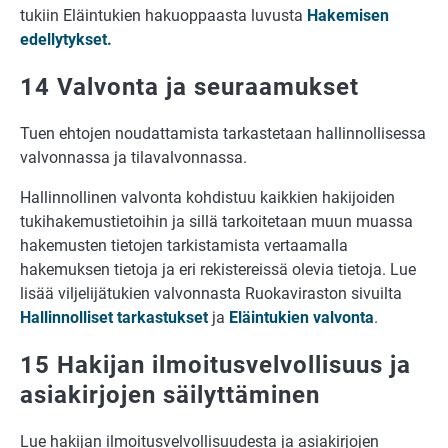
tukiin Eläintukien hakuoppaasta luvusta
Hakemisen
edellytykset.
14 Valvonta ja seuraamukset
Tuen ehtojen noudattamista tarkastetaan hallinnollisessa
valvonnassa ja tilavalvonnassa.
Hallinnollinen valvonta kohdistuu kaikkien hakijoiden
tukihakemustietoihin ja sillä tarkoitetaan muun muassa
hakemusten tietojen tarkistamista vertaamalla
hakemuksen tietoja ja eri rekistereissä olevia tietoja. Lue
lisää viljelijätukien valvonnasta Ruokaviraston sivuilta
Hallinnolliset tarkastukset
ja
Eläintukien valvonta
.
15 Hakijan ilmoitusvelvollisuus ja
asiakirjojen säilyttäminen
Lue hakijan ilmoitusvelvollisuudesta ja asiakirjojen