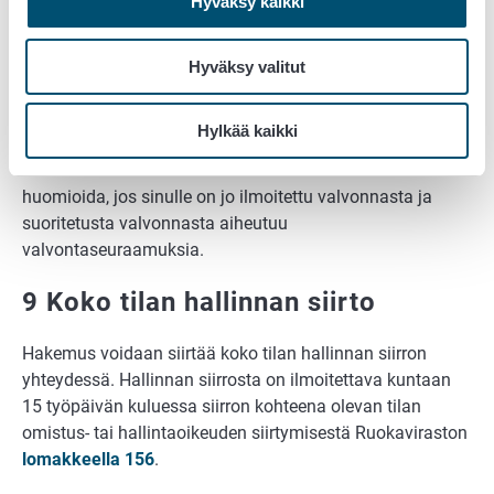
Hyväksy kaikki
perua koko hakemuksen tai yksittäisen
kotieläintuen koko tukivuodelta.
Hyväksy valitut
Ilmoita hakemuksesi muuttamisesta ja osittaisesta tai
kokonaan perumisesta kirjallisesti esimerkiksi
Hylkää kaikki
sähköpostilla oman yhteistoiminta-alueesi
maaseutuelinkeinoviranomaiselle. Ilmoitusta ei
huomioida, jos sinulle on jo ilmoitettu valvonnasta ja
suoritetusta valvonnasta aiheutuu
valvontaseuraamuksia.
9 Koko tilan hallinnan siirto
Hakemus voidaan siirtää koko tilan hallinnan siirron
yhteydessä. Hallinnan siirrosta on ilmoitettava kuntaan
15 työpäivän kuluessa siirron kohteena olevan tilan
omistus- tai hallintaoikeuden siirtymisestä Ruokaviraston
lomakkeella 156
.