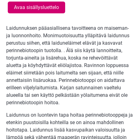
Avaa sisällysluettelo
Laidunnuksen pääasiallisena tavoitteena on maiseman-
ja luonnonhoito. Monimuotoisuutta ylläpitävä laidunnus
perustuu siihen, että laiduneläimet elävät ja kasvavat
perinnebiotoopin tuotolla. . Älä siis käytä lannoitteita,
torjunta-aineita ja lisärehua, koska ne rehevöittävät
aluetta ja köyhdyttävät eliölajistoa. Ravinnon loppuessa
eläimet siirretään pois laitumelta sen sijaan, että niille
annettaisiin lisäruokaa. Perinnebiotooppi on aidattava
erilleen viljelylaitumista. Karjan satunnainen vaeltelu
alueella tai sen käyttö pelkästään yölaitumena eivät ole
perinnebiotoopin hoitoa.
Laidunnus on luontevin tapa hoitaa perinnebiotooppeja ja
etenkin puustoisilla kohteilla se on ainoa mahdollinen
hoitotapa. Laidunnus lisää kasvupaikan valoisuutta ja
lämpöä sekä vähentää maaperän ravinteisuutta, jolloin