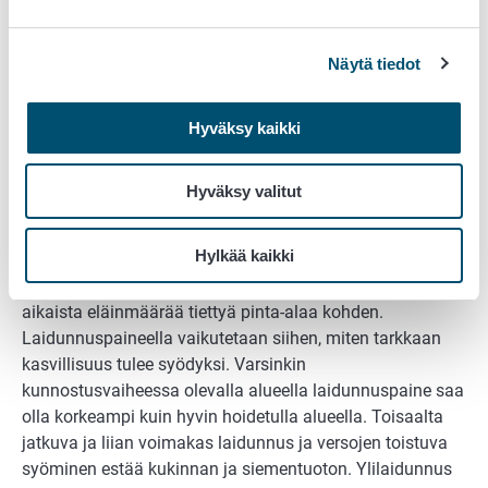
eläinlajia samalla laidunalueella yhtä aikaa tai peräkkäin.
Yhteislaiduntamiseen voidaan käyttää lampaita ja
Näytä tiedot
hiehoja tai lampaita ja emolehmiä vasikoineen. Hevoset,
naudat ja lampaat pärjäävät myös hyvin kaikki samalla
alueella. Yhteislaitumilla laidunalue kuluu tasaisemmin ja
Hyväksy kaikki
hylkylaikkujen määrä vähenee.
Hyväksy valitut
Suunnittele laidunnuspaine ja -
kierto
Hylkää kaikki
Laidunnuspaineella tarkoitetaan laidunnuskauden
aikaista eläinmäärää tiettyä pinta-alaa kohden.
Laidunnuspaineella vaikutetaan siihen, miten tarkkaan
kasvillisuus tulee syödyksi. Varsinkin
kunnostusvaiheessa olevalla alueella laidunnuspaine saa
olla korkeampi kuin hyvin hoidetulla alueella. Toisaalta
jatkuva ja liian voimakas laidunnus ja versojen toistuva
syöminen estää kukinnan ja siementuoton. Ylilaidunnus