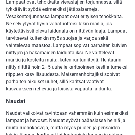
Lampaat ovat tehokkaita vieraslajien torjunnassa, sillä
tykkäävät syödä esimerkiksi jättipalsameja.
Vesakontorjunnassa lampaat ovat erityisen tehokkaita.
Ne selviytyvät hyvin vähätuottoisillakin mailla, jos
käytettävissä oleva laidunala on riittävän laaja. Lampaat
tarvitsevat kuitenkin myös suojaa ja varjoa sekä
vaihtelevaa maastoa. Lampaat sopivat parhaiten kuivien
niittyjen ja hakamaiden laiduntajiksi. Ne välttelevät
märkiä ja kosteita maita, kuten rantaniittyjä. Hehtaarin
niitty riittää noin 2–5 uuhelle karitsoineen kesälaitumeksi,
riippuen kasvillisuudesta. Maisemanhoitajiksi sopivat
parhaiten aikuiset uuhet, sillä karitsat vaativat
kasvaakseen rehevää ja loisista vapaata laidunta.
Naudat
Naudat valikoivat ravintoaan vähemmän kuin esimerkiksi
lampaat ja hevoset. Naudat syövät pääasiassa heiniä ja
muita ruohokasveja, mutta myös puiden ja pensaiden
lehtiä. Naudat karttavat laiduntamista lannan ja virtsan