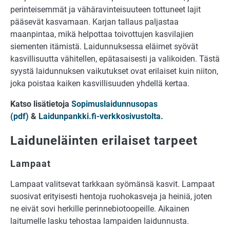
perinteisemmät ja vähäravinteisuuteen tottuneet lajit
pääsevät kasvamaan. Karjan tallaus paljastaa
maanpintaa, mikä helpottaa toivottujen kasvilajien
siementen itämistä. Laidunnuksessa eläimet syövät
kasvillisuutta vähitellen, epätasaisesti ja valikoiden. Tästä
syystä laidunnuksen vaikutukset ovat erilaiset kuin niiton,
joka poistaa kaiken kasvillisuuden yhdellä kertaa.
Katso lisätietoja
Sopimuslaidunnusopas
(pdf)
&
Laidunpankki.fi-verkkosivustolta.
Laiduneläinten erilaiset tarpeet
Lampaat
Lampaat valitsevat tarkkaan syömänsä kasvit. Lampaat
suosivat erityisesti hentoja ruohokasveja ja heiniä, joten
ne eivät sovi herkille perinnebiotoopeille. Aikainen
laitumelle lasku tehostaa lampaiden laidunnusta.