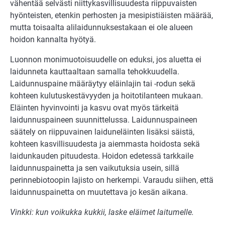
vähentää selvästi niittykasvillisuudesta riippuvaisten
hyönteisten, etenkin perhosten ja mesipistiäisten määrää,
mutta toisaalta alilaidunnuksestakaan ei ole alueen
hoidon kannalta hyötyä.
Luonnon monimuotoisuudelle on eduksi, jos aluetta ei
laidunneta kauttaaltaan samalla tehokkuudella.
Laidunnuspaine määräytyy eläinlajin tai -rodun sekä
kohteen kulutuskestävyyden ja hoitotilanteen mukaan.
Eläinten hyvinvointi ja kasvu ovat myös tärkeitä
laidunnuspaineen suunnittelussa. Laidunnuspaineen
säätely on riippuvainen laiduneläinten lisäksi säistä,
kohteen kasvillisuudesta ja aiemmasta hoidosta sekä
laidunkauden pituudesta. Hoidon edetessä tarkkaile
laidunnuspainetta ja sen vaikutuksia usein, sillä
perinnebiotoopin lajisto on herkempi. Varaudu siihen, että
laidunnuspainetta on muutettava jo kesän aikana.
Vinkki: kun voikukka kukkii, laske eläimet laitumelle.