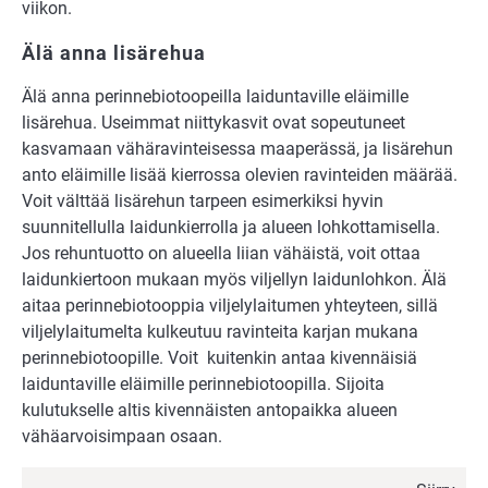
viikon.
Älä anna lisärehua
Älä anna perinnebiotoopeilla laiduntaville eläimille
lisärehua. Useimmat niittykasvit ovat sopeutuneet
kasvamaan vähäravinteisessa maaperässä, ja lisärehun
anto eläimille lisää kierrossa olevien ravinteiden määrää.
Voit välttää lisärehun tarpeen esimerkiksi hyvin
suunnitellulla laidunkierrolla ja alueen lohkottamisella.
Jos rehuntuotto on alueella liian vähäistä, voit ottaa
laidunkiertoon mukaan myös viljellyn laidunlohkon. Älä
aitaa perinnebiotooppia viljelylaitumen yhteyteen, sillä
viljelylaitumelta kulkeutuu ravinteita karjan mukana
perinnebiotoopille. Voit kuitenkin antaa kivennäisiä
laiduntaville eläimille perinnebiotoopilla. Sijoita
kulutukselle altis kivennäisten antopaikka alueen
vähäarvoisimpaan osaan.