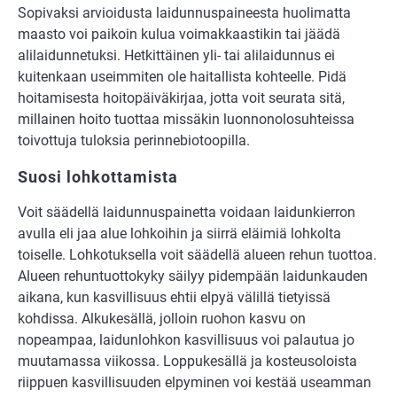
Sopivaksi arvioidusta laidunnuspaineesta huolimatta
maasto voi paikoin kulua voimakkaastikin tai jäädä
alilaidunnetuksi. Hetkittäinen yli- tai alilaidunnus ei
kuitenkaan useimmiten ole haitallista kohteelle. Pidä
hoitamisesta hoitopäiväkirjaa, jotta voit seurata sitä,
millainen hoito tuottaa missäkin luonnonolosuhteissa
toivottuja tuloksia perinnebiotoopilla.
Suosi lohkottamista
Voit säädellä laidunnuspainetta voidaan laidunkierron
avulla eli jaa alue lohkoihin ja siirrä eläimiä lohkolta
toiselle. Lohkotuksella voit säädellä alueen rehun tuottoa.
Alueen rehuntuottokyky säilyy pidempään laidunkauden
aikana, kun kasvillisuus ehtii elpyä välillä tietyissä
kohdissa. Alkukesällä, jolloin ruohon kasvu on
nopeampaa, laidunlohkon kasvillisuus voi palautua jo
muutamassa viikossa. Loppukesällä ja kosteusoloista
riippuen kasvillisuuden elpyminen voi kestää useamman