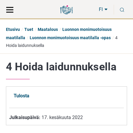
Siirry
Siirry
H
suoraan
koko
FI
sisältöön
sivuston
hakuun
Etusivu
Tuet
Maatalous
Luonnon monimuotoisuus
maatilalla
Luonnon monimuotoisuus maatilalla -opas
4
Hoida laidunnuksella
4 Hoida laidunnuksella
Tulosta
Julkaisupäivä:
17. kesäkuuta 2022