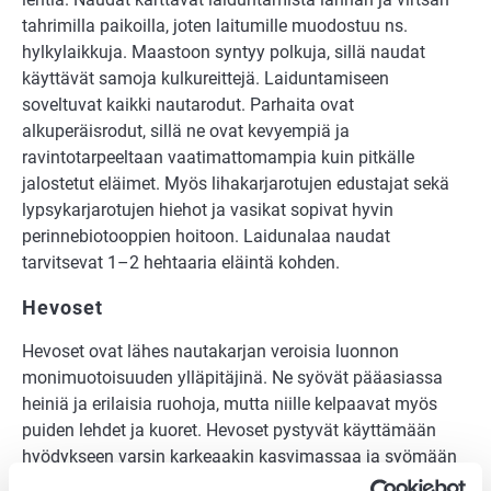
tahrimilla paikoilla, joten laitumille muodostuu ns.
hylkylaikkuja. Maastoon syntyy polkuja, sillä naudat
käyttävät samoja kulkureittejä. Laiduntamiseen
soveltuvat kaikki nautarodut. Parhaita ovat
alkuperäisrodut, sillä ne ovat kevyempiä ja
ravintotarpeeltaan vaatimattomampia kuin pitkälle
jalostetut eläimet. Myös lihakarjarotujen edustajat sekä
lypsykarjarotujen hiehot ja vasikat sopivat hyvin
perinnebiotooppien hoitoon. Laidunalaa naudat
tarvitsevat 1–2 hehtaaria eläintä kohden.
Hevoset
Hevoset ovat lähes nautakarjan veroisia luonnon
monimuotoisuuden ylläpitäjinä. Ne syövät pääasiassa
heiniä ja erilaisia ruohoja, mutta niille kelpaavat myös
puiden lehdet ja kuoret. Hevoset pystyvät käyttämään
hyödykseen varsin karkeaakin kasvimassaa ja syömään
laitumet hyvin tarkkaan. Hevoset laiduntavat mieluiten