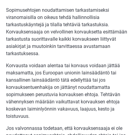
Sopimusehtojen noudattamisen tarkastamiseksi
viranomaisilla on oikeus tehdä hallinnollisia
tarkastuskäyntejä ja tilalla tehtäviä tarkastuksia.
Korvauksensaaja on velvollinen korvauksetta esittämään
tarkastusta suorittavalle kaikki korvaukseen liittyvät
asiakirjat ja muutoinkin tarvittaessa avustamaan
tarkastuksessa.
Korvausta voidaan alentaa tai korvaus voidaan jättää
maksamatta, jos Euroopan unionin lainsäädäntö tai
kansallinen lainsäädäntö tätä edellyttää tai jos
korvauksentuenhakija on jättänyt noudattamatta
sopimukseen perustuvia korvauksen ehtoja. Tehtävän
vähennyksen määrään vaikuttavat korvauksen ehtoja
koskevan laiminlyönnin vakavuus, laajuus, kesto ja
toistuvuus.
Jos valvonnassa todetaan, että korvauksensaaja ei ole