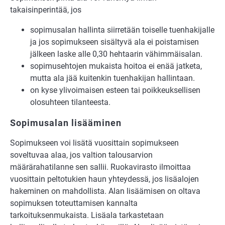
takaisinperintää, jos
sopimusalan hallinta siirretään toiselle tuenhakijalle
ja jos sopimukseen sisältyvä ala ei poistamisen
jälkeen laske alle 0,30 hehtaarin vähimmäisalan.
sopimusehtojen mukaista hoitoa ei enää jatketa,
mutta ala jää kuitenkin tuenhakijan hallintaan.
on kyse ylivoimaisen esteen tai poikkeuksellisen
olosuhteen tilanteesta.
Sopimusalan lisääminen
Sopimukseen voi lisätä vuosittain sopimukseen
soveltuvaa alaa, jos valtion talousarvion
määrärahatilanne sen sallii. Ruokavirasto ilmoittaa
vuosittain peltotukien haun yhteydessä, jos lisäalojen
hakeminen on mahdollista. Alan lisäämisen on oltava
sopimuksen toteuttamisen kannalta
tarkoituksenmukaista. Lisäala tarkastetaan