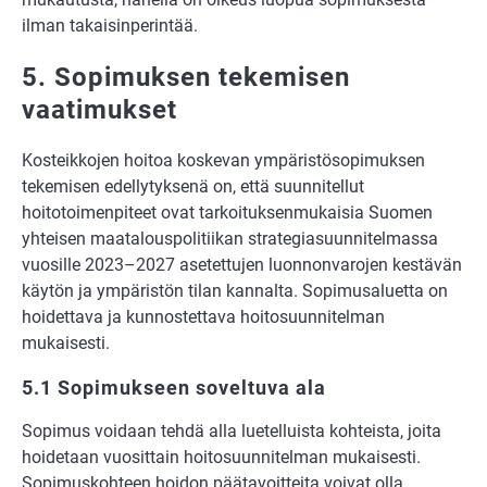
ilman takaisinperintää.
5. Sopimuksen tekemisen
vaatimukset
Kosteikkojen hoitoa koskevan ympäristösopimuksen
tekemisen edellytyksenä on, että suunnitellut
hoitotoimenpiteet ovat tarkoituksenmukaisia Suomen
yhteisen maatalouspolitiikan strategiasuunnitelmassa
vuosille 2023–2027 asetettujen luonnonvarojen kestävän
käytön ja ympäristön tilan kannalta. Sopimusaluetta on
hoidettava ja kunnostettava hoitosuunnitelman
mukaisesti.
5.1 Sopimukseen soveltuva ala
Sopimus voidaan tehdä alla luetelluista kohteista, joita
hoidetaan vuosittain hoitosuunnitelman mukaisesti.
Sopimuskohteen hoidon päätavoitteita voivat olla