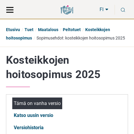
Siirry
Siirry
H
suoraan
koko
FI
sisältöön
sivuston
hakuun
Etusivu
Tuet
Maatalous
Peltotuet
Kosteikkojen
hoitosopimus
Sopimusehdot: kosteikkojen hoitosopimus 2025
Kosteikkojen
hoitosopimus 2025
Tämä on vanha versio
Katso uusin versio
Versiohistoria