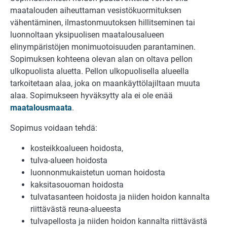
maatalouden aiheuttaman vesistökuormituksen
vähentäminen, ilmastonmuutoksen hillitseminen tai
luonnoltaan yksipuolisen maatalousalueen
elinympäristöjen monimuotoisuuden parantaminen.
Sopimuksen kohteena olevan alan on oltava pellon
ulkopuolista aluetta. Pellon ulkopuolisella alueella
tarkoitetaan alaa, joka on maankäyttölajiltaan muuta
alaa. Sopimukseen hyväksytty ala ei ole enää
maatalousmaata
.
Sopimus voidaan tehdä:
kosteikkoalueen hoidosta,
tulva-alueen hoidosta
luonnonmukaistetun uoman hoidosta
kaksitasouoman hoidosta
tulvatasanteen hoidosta ja niiden hoidon kannalta
riittävästä reuna-alueesta
tulvapellosta ja niiden hoidon kannalta riittävästä