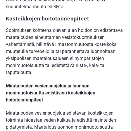
suunnitelma muuta edellytä.
Kosteikkojen hoitotoimenpiteet
Sopimuksen kohteena olevan alan hoidon on edistettävä
maatalouden aiheuttaman vesistökuormituksen
vähentämistä, hillittävä ilmastonmuutosta kosteikoksi
muutetulla turvepellolla tai parannettava luonnoltaan
yksipuolisen maatalousalueen elinympäristöjen
monimuotoisuutta tai edistettävä riista-, kala- tai
raputaloutta.
Maatalouden vesiensuojelua ja luonnon
monimuotoisuutta edistävien kosteikkojen
hoitotoimenpiteet
Maatalouden vesiensuojelua edistävän kosteikkojen
toiminta hidastaa veden kulkua ja edistää ravinteiden
pidättymistä. Maatalousluonnon monimuotoisuutta