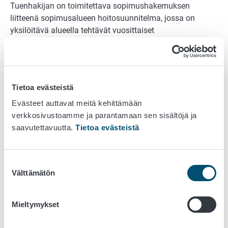
Tuenhakijan on toimitettava sopimushakemuksen
liitteenä sopimusalueen hoitosuunnitelma, jossa on
yksilöitävä alueella tehtävät vuosittaiset
hoitotoimenpiteet peruslohkoittain sekä toimenpiteiden
aikataulu. Sopimus perustuu ELY-keskuksen
hyväksymään hoitosuunnitelmaan, jota tuenhakija
sitoutuu toteuttamaan koko sopimuskauden ajan.
Tietoa evästeistä
Hoitosuunnitelmassa on kuvattava
Evästeet auttavat meitä kehittämään
verkkosivustoamme ja parantamaan sen sisältöjä ja
Suunnitellun hankkeen ja suunnitellun hoidon
saavutettavuutta.
Tietoa evästeistä
yleiskuvaus ja tavoitteet, joiden perusteella voidaan
arvioida alueen luonto- ja maisema-arvoja tai
merkitystä maatalouden vesiensuojelussa.
Suostumuksen
Kosteikon hoidon päätavoite ja selostus, miten
Välttämätön
valinta
suunnitellut toimenpiteet kohteen sijainnin,
laajuuden ja laadun mukaan edistävät koko
Mieltymykset
sopimuksen tavoitteiden saavuttamista.
Peruslohkokohtaisesti toteutettavat perustamis-,