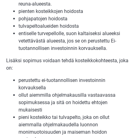
reuna-alueesta.
pienten kosteikkojen hoidosta
pohjapatojen hoidosta
tulvapeltoalueiden hoidosta
entiselle turvepellolle, suon kaltaiseksi alueeksi
vetettävästä alueesta, jos se on perustettu Ei-
tuotannollisen investoinnin korvauksella.
Lisäksi sopimus voidaan tehdä kosteikkokohteesta, joka
on:
perustettu ei-tuotannollisen investoinnin
korvauksella
ollut aiemmilla ohjelmakausilla vastaavassa
sopimuksessa ja sitä on hoidettu ehtojen
mukaisesti
pieni kosteikko tai tulvapelto, joka on ollut
aiemmalla ohjelmakaudella luonnon
monimuotoisuuden ja maiseman hoidon