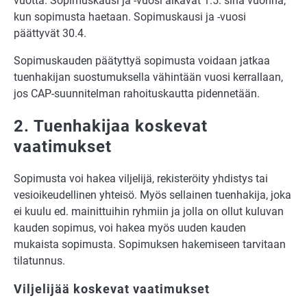
vuotta. Sopimuskausi ja -vuosi alkavat 1.5. sinä vuonna,
kun sopimusta haetaan. Sopimuskausi ja -vuosi
päättyvät 30.4.
Sopimuskauden päätyttyä sopimusta voidaan jatkaa
tuenhakijan suostumuksella vähintään vuosi kerrallaan,
jos CAP-suunnitelman rahoituskautta pidennetään.
2. Tuenhakijaa koskevat
vaatimukset
Sopimusta voi hakea viljelijä, rekisteröity yhdistys tai
vesioikeudellinen yhteisö. Myös sellainen tuenhakija, joka
ei kuulu ed. mainittuihin ryhmiin ja jolla on ollut kuluvan
kauden sopimus, voi hakea myös uuden kauden
mukaista sopimusta. Sopimuksen hakemiseen tarvitaan
tilatunnus.
Viljelijää koskevat vaatimukset