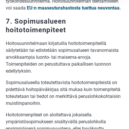
työkohdesuunnitelma. Hoitosuunnitelman teettämiseen
voi saada
EU:n maaseuturahastosta tuettua neuvontaa.
7. Sopimusalueen
hoitotoimenpiteet
Hoitosuunnitelmaan kirjatuilla hoitotoimenpiteillä
säilytetään tai edistetään sopimusalueen tavanomaista
arvokkaampia luonto- tai maisema-arvoja.
Toimenpiteiden on perustuttava paikallisen luonnon
edellytyksiin.
Sopimusalueella toteutettavista hoitotoimenpiteistä on
pidettävä hoitopäiväkirjaa sitä mukaa kuin toimenpiteitä
toteutetaan tai tiedot on merkittävä peruslohkokohtaisiin
muistiinpanoihin.
Hoitotoimenpiteet on aloitettava jokaisella
ympäristösopimukseen sisältyvällä peruslohkolla
ensimmäisenä sopimusvuotena, ellei hyväksytty