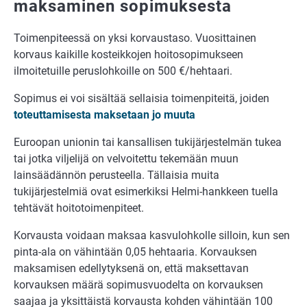
maksaminen sopimuksesta
Toimenpiteessä on yksi korvaustaso. Vuosittainen
korvaus kaikille kosteikkojen hoitosopimukseen
ilmoitetuille peruslohkoille on 500 €/hehtaari.
Sopimus ei voi sisältää sellaisia toimenpiteitä, joiden
toteuttamisesta maksetaan jo muuta
Euroopan unionin tai kansallisen tukijärjestelmän tukea
tai jotka viljelijä on velvoitettu tekemään muun
lainsäädännön perusteella. Tällaisia muita
tukijärjestelmiä ovat esimerkiksi Helmi-hankkeen tuella
tehtävät hoitotoimenpiteet.
Korvausta voidaan maksaa kasvulohkolle silloin, kun sen
pinta-ala on vähintään 0,05 hehtaaria. Korvauksen
maksamisen edellytyksenä on, että maksettavan
korvauksen määrä sopimusvuodelta on korvauksen
saajaa ja yksittäistä korvausta kohden vähintään 100