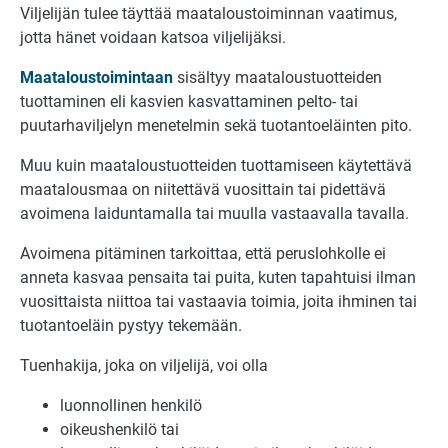
Viljelijän tulee täyttää maataloustoiminnan vaatimus,
jotta hänet voidaan katsoa viljelijäksi.
Maataloustoimintaan
sisältyy maataloustuotteiden
tuottaminen eli kasvien kasvattaminen pelto- tai
puutarhaviljelyn menetelmin sekä tuotantoeläinten pito.
Muu kuin maataloustuotteiden tuottamiseen käytettävä
maatalousmaa on niitettävä vuosittain tai pidettävä
avoimena laiduntamalla tai muulla vastaavalla tavalla.
Avoimena pitäminen tarkoittaa, että peruslohkolle ei
anneta kasvaa pensaita tai puita, kuten tapahtuisi ilman
vuosittaista niittoa tai vastaavia toimia, joita ihminen tai
tuotantoeläin pystyy tekemään.
Tuenhakija, joka on viljelijä, voi olla
luonnollinen henkilö
oikeushenkilö tai