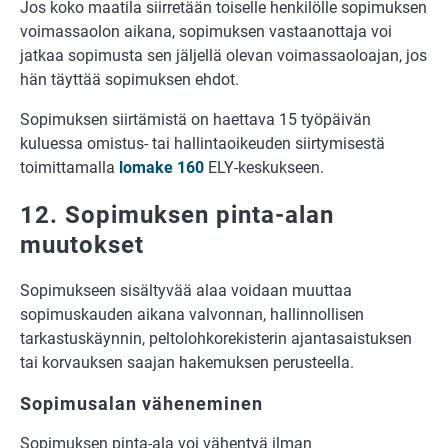
Jos koko maatila siirretään toiselle henkilölle sopimuksen
voimassaolon aikana, sopimuksen vastaanottaja voi
jatkaa sopimusta sen jäljellä olevan voimassaoloajan, jos
hän täyttää sopimuksen ehdot.
Sopimuksen siirtämistä on haettava 15 työpäivän
kuluessa omistus- tai hallintaoikeuden siirtymisestä
toimittamalla
lomake 160
ELY-keskukseen.
12. Sopimuksen pinta-alan
muutokset
Sopimukseen sisältyvää alaa voidaan muuttaa
sopimuskauden aikana valvonnan, hallinnollisen
tarkastuskäynnin, peltolohkorekisterin ajantasaistuksen
tai korvauksen saajan hakemuksen perusteella.
Sopimusalan väheneminen
Sopimuksen pinta-ala voi vähentyä ilman