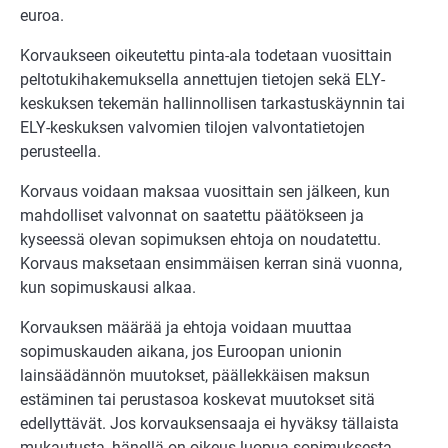
euroa.
Korvaukseen oikeutettu pinta-ala todetaan vuosittain
peltotukihakemuksella annettujen tietojen sekä ELY-
keskuksen tekemän hallinnollisen tarkastuskäynnin tai
ELY-keskuksen valvomien tilojen valvontatietojen
perusteella.
Korvaus voidaan maksaa vuosittain sen jälkeen, kun
mahdolliset valvonnat on saatettu päätökseen ja
kyseessä olevan sopimuksen ehtoja on noudatettu.
Korvaus maksetaan ensimmäisen kerran sinä vuonna,
kun sopimuskausi alkaa.
Korvauksen määrää ja ehtoja voidaan muuttaa
sopimuskauden aikana, jos Euroopan unionin
lainsäädännön muutokset, päällekkäisen maksun
estäminen tai perustasoa koskevat muutokset sitä
edellyttävät. Jos korvauksensaaja ei hyväksy tällaista
mukautusta, hänellä on oikeus luopua sopimuksesta