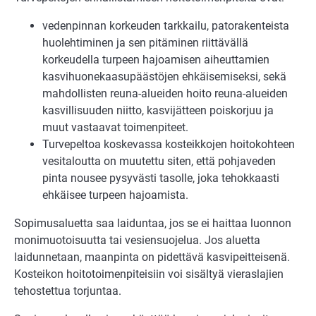
vedenpinnan korkeuden tarkkailu, patorakenteista
huolehtiminen ja sen pitäminen riittävällä
korkeudella turpeen hajoamisen aiheuttamien
kasvihuonekaasupäästöjen ehkäisemiseksi, sekä
mahdollisten reuna-alueiden hoito reuna-alueiden
kasvillisuuden niitto, kasvijätteen poiskorjuu ja
muut vastaavat toimenpiteet.
Turvepeltoa koskevassa kosteikkojen hoitokohteen
vesitaloutta on muutettu siten, että pohjaveden
pinta nousee pysyvästi tasolle, joka tehokkaasti
ehkäisee turpeen hajoamista.
Sopimusaluetta saa laiduntaa, jos se ei haittaa luonnon
monimuotoisuutta tai vesiensuojelua. Jos aluetta
laidunnetaan, maanpinta on pidettävä kasvipeitteisenä.
Kosteikon hoitotoimenpiteisiin voi sisältyä vieraslajien
tehostettua torjuntaa.