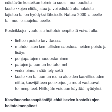
edistävän kosteikon toiminta suosii monipuolista
kosteikkojen eliölajistoa ja voi edistää uhanalaista
lajistoa tai on hyödyksi läheiselle Natura 2000 -alueelle
tai muulle suojelualueelle.
Kosteikkojen vuotuisia hoitotoimenpiteitä voivat olla:
lietteen poisto tarvittaessa
mahdollisten kemiallisten saostusaineiden poisto ja
lisäys
pohjapatojen muodostaminen
patojen ja uoman hoitotoimet
vedenpinnan sääntely sekä
kosteikon tai uoman reuna-alueiden kasvillisuuden
niitto, kasvijätteen poiskorjuu ja muut vastaavat
toimenpiteet. Niittojäte voidaan käyttää hyödyksi.
Kasvihuonekaasupäästöjä ehkäisevien kosteikkojen
hoitotoimenpiteet