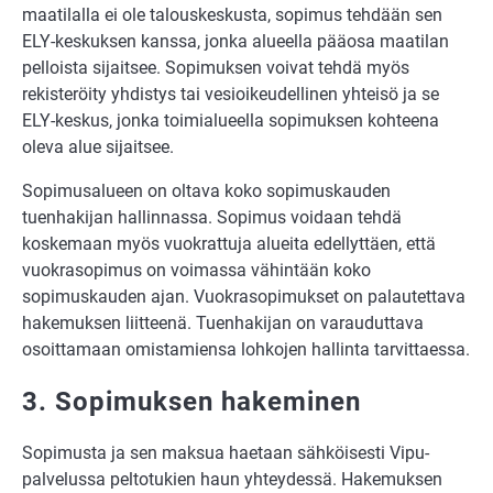
maatilalla ei ole talouskeskusta, sopimus tehdään sen
ELY-keskuksen kanssa, jonka alueella pääosa maatilan
pelloista sijaitsee. Sopimuksen voivat tehdä myös
rekisteröity yhdistys tai vesioikeudellinen yhteisö ja se
ELY-keskus, jonka toimialueella sopimuksen kohteena
oleva alue sijaitsee.
Sopimusalueen on oltava koko sopimuskauden
tuenhakijan hallinnassa. Sopimus voidaan tehdä
koskemaan myös vuokrattuja alueita edellyttäen, että
vuokrasopimus on voimassa vähintään koko
sopimuskauden ajan. Vuokrasopimukset on palautettava
hakemuksen liitteenä. Tuenhakijan on varauduttava
osoittamaan omistamiensa lohkojen hallinta tarvittaessa.
3. Sopimuksen hakeminen
Sopimusta ja sen maksua haetaan sähköisesti Vipu-
palvelussa peltotukien haun yhteydessä. Hakemuksen