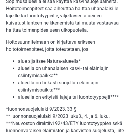
Sopimusalueella ei saa käyttää kasvinsuojeluaineita.
Hoitotoimenpiteet saa aiheuttaa haittaa uhanalaisille
lajeille tai luontotyypeille, viljeltävien alueiden
kuivatustilanteen heikkenemistä tai muuta vastaavaa
haittaa toimenpidealueen ulkopuolella.
Hoitosuunnitelmaan on kirjattava erikseen
hoitotoimenpiteet, joita toteutetaan, jos
alue sijaitsee Natura-alueella*
alueella on uhanalaisen kasvi- tai eläinlajin
esiintymispaikka**
alueella on tiukasti suojellun eläinlajin
esiintymispaikka***
alueella on erityisiä lajeja tai luontotyyppejä****
*luonnonsuojelulaki 9/2023, 33 §
** luonnonsuojelulaki 9/2023 luku3., 4. ja 6. luku.
***Neuvoston direktiivi 92/43/ETY luontotyyppien sekä
luonnonvaraisen eläimistön ja kasviston suojelusta, liite