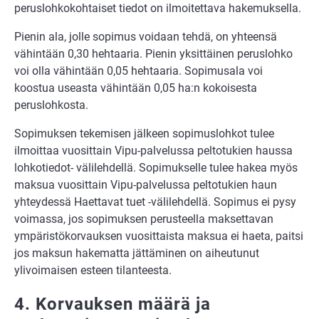
peruslohkokohtaiset tiedot on ilmoitettava hakemuksella.
Pienin ala, jolle sopimus voidaan tehdä, on yhteensä
vähintään 0,30 hehtaaria. Pienin yksittäinen peruslohko
voi olla vähintään 0,05 hehtaaria. Sopimusala voi
koostua useasta vähintään 0,05 ha:n kokoisesta
peruslohkosta.
Sopimuksen tekemisen jälkeen sopimuslohkot tulee
ilmoittaa vuosittain Vipu-palvelussa peltotukien haussa
lohkotiedot- välilehdellä. Sopimukselle tulee hakea myös
maksua vuosittain Vipu-palvelussa peltotukien haun
yhteydessä Haettavat tuet -välilehdellä. Sopimus ei pysy
voimassa, jos sopimuksen perusteella maksettavan
ympäristökorvauksen vuosittaista maksua ei haeta, paitsi
jos maksun hakematta jättäminen on aiheutunut
ylivoimaisen esteen tilanteesta.
4. Korvauksen määrä ja