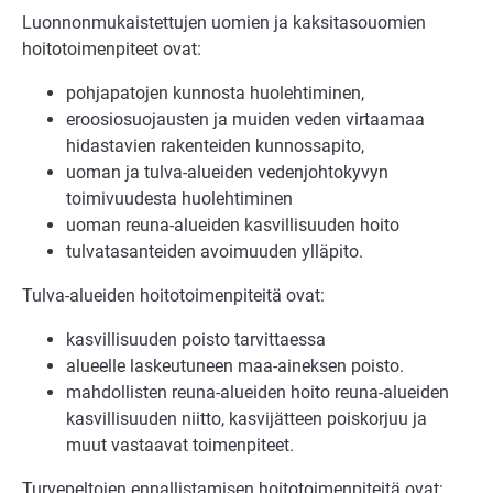
Luonnonmukaistettujen uomien ja kaksitasouomien
hoitotoimenpiteet ovat:
pohjapatojen kunnosta huolehtiminen,
eroosiosuojausten ja muiden veden virtaamaa
hidastavien rakenteiden kunnossapito,
uoman ja tulva-alueiden vedenjohtokyvyn
toimivuudesta huolehtiminen
uoman reuna-alueiden kasvillisuuden hoito
tulvatasanteiden avoimuuden ylläpito.
Tulva-alueiden hoitotoimenpiteitä ovat:
kasvillisuuden poisto tarvittaessa
alueelle laskeutuneen maa-aineksen poisto.
mahdollisten reuna-alueiden hoito reuna-alueiden
kasvillisuuden niitto, kasvijätteen poiskorjuu ja
muut vastaavat toimenpiteet.
Turvepeltojen ennallistamisen hoitotoimenpiteitä ovat: