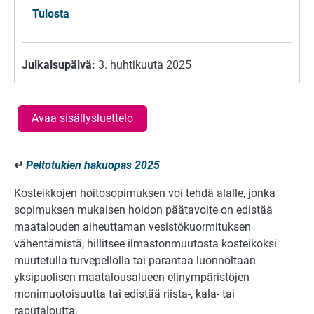
Tulosta
Julkaisupäivä:
3. huhtikuuta 2025
Avaa sisällysluettelo
↵
Peltotukien hakuopas 2025
Kosteikkojen hoitosopimuksen voi tehdä alalle, jonka
sopimuksen mukaisen hoidon päätavoite on edistää
maatalouden aiheuttaman vesistökuormituksen
vähentämistä, hillitsee ilmastonmuutosta kosteikoksi
muutetulla turvepellolla tai parantaa luonnoltaan
yksipuolisen maatalousalueen elinympäristöjen
monimuotoisuutta tai edistää riista-, kala- tai
raputaloutta.