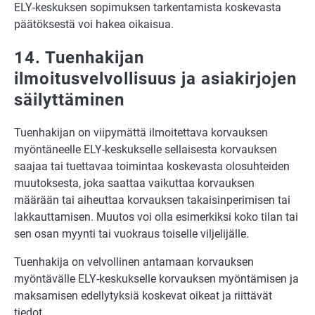
ELY-keskuksen sopimuksen tarkentamista koskevasta
päätöksestä voi hakea oikaisua.
14. Tuenhakijan
ilmoitusvelvollisuus ja asiakirjojen
säilyttäminen
Tuenhakijan on viipymättä ilmoitettava korvauksen
myöntäneelle ELY-keskukselle sellaisesta korvauksen
saajaa tai tuettavaa toimintaa koskevasta olosuhteiden
muutoksesta, joka saattaa vaikuttaa korvauksen
määrään tai aiheuttaa korvauksen takaisinperimisen tai
lakkauttamisen. Muutos voi olla esimerkiksi koko tilan tai
sen osan myynti tai vuokraus toiselle viljelijälle.
Tuenhakija on velvollinen antamaan korvauksen
myöntävälle ELY-keskukselle korvauksen myöntämisen ja
maksamisen edellytyksiä koskevat oikeat ja riittävät
tiedot.