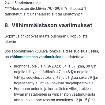
2,4 ja 5 tarkoitetut lajit.
****Neuvoston direktiivin 79/409/ETY liitteessä 1
tarkoitetut lajit, uhanalaiset lajit tai luontotyypit.
8. Vähimmäistason vaatimukset
Sopimuslohkot ovat maatalousmaan ulkopuolista
aluetta.
Jos sopimukseen kuuluva lohko sijaitsee suojelualueella,
on
vähimmäistason vaatimuksina
noudatettava
luonnonsuojelulain (9/2023) 34 ja 37 §:ää, 38 §:n
nojalla tehtyjä päätöksiä, 47 ja 48 §:n nojalla
tehtyjä suojelupäätöksiä, 49 ja 51 §:ää sekä 79 §:n
nojalla tehtyjä lintuja koskevia suojelupäätöksiä
Euroopan unionin ja kansallisten viljelijätukien
hyvän maatalouden ja ympäristön vaatimuksista
annetun valtioneuvoston asetuksen 12 ja 15 §:ää.