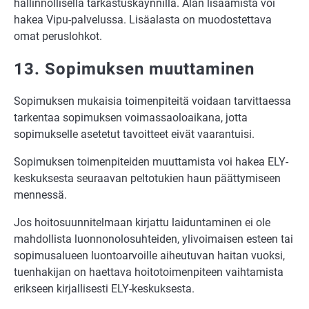
hallinnollisella tarkastuskäynnillä. Alan lisäämistä voi
hakea Vipu-palvelussa. Lisäalasta on muodostettava
omat peruslohkot.
13. Sopimuksen muuttaminen
Sopimuksen mukaisia toimenpiteitä voidaan tarvittaessa
tarkentaa sopimuksen voimassaoloaikana, jotta
sopimukselle asetetut tavoitteet eivät vaarantuisi.
Sopimuksen toimenpiteiden muuttamista voi hakea ELY-
keskuksesta seuraavan peltotukien haun päättymiseen
mennessä.
Jos hoitosuunnitelmaan kirjattu laiduntaminen ei ole
mahdollista luonnonolosuhteiden, ylivoimaisen esteen tai
sopimusalueen luontoarvoille aiheutuvan haitan vuoksi,
tuenhakijan on haettava hoitotoimenpiteen vaihtamista
erikseen kirjallisesti ELY-keskuksesta.