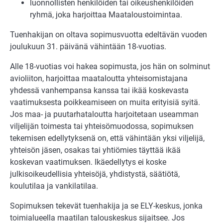
luonnollisten henkilöiden tai oikeushenkilöiden
ryhmä, joka harjoittaa Maataloustoimintaa.
Tuenhakijan on oltava sopimusvuotta edeltävän vuoden
joulukuun 31. päivänä vähintään 18-vuotias.
Alle 18-vuotias voi hakea sopimusta, jos hän on solminut
avioliiton, harjoittaa maataloutta yhteisomistajana
yhdessä vanhempansa kanssa tai ikää koskevasta
vaatimuksesta poikkeamiseen on muita erityisiä syitä.
Jos maa- ja puutarhataloutta harjoitetaan useamman
viljelijän toimesta tai yhteisömuodossa, sopimuksen
tekemisen edellytyksenä on, että vähintään yksi viljelijä,
yhteisön jäsen, osakas tai yhtiömies täyttää ikää
koskevan vaatimuksen. Ikäedellytys ei koske
julkisoikeudellisia yhteisöjä, yhdistystä, säätiötä,
koulutilaa ja vankilatilaa.
Sopimuksen tekevät tuenhakija ja se ELY-keskus, jonka
toimialueella maatilan talouskeskus sijaitsee. Jos