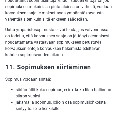
noudattanut sopimusehtoja, ehdollisuuden ehtoja tai jos
sopimuksen mukaisissa pinta-aloissa on virheitä, voidaan
korvauksensaajalle maksettavaa ympäristökorvausta
vähentää siten kuin siitä erikseen säädetään.
Uutta ympäristösopimusta ei voi tehdä, jos valvonnassa
on todettu, että korvauksen saaja on jättänyt olennaisesti
noudattamatta vastaavaan sopimukseen perustuvia
korvauksen ehtoja korvauksen hakemista edeltävän
kahden sopimusvuoden aikana.
11. Sopimuksen siirtäminen
Sopimus voidaan siirtää:
siirtämällä koko sopimus, esim. koko tilan hallinnan
siirron vuoksi
jakamalla sopimus, jolloin osa sopimuslohkoista
siirtyy toiselle henkilölle