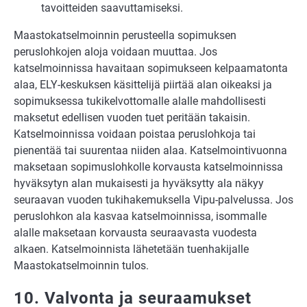
tavoitteiden saavuttamiseksi.
Maastokatselmoinnin perusteella sopimuksen
peruslohkojen aloja voidaan muuttaa. Jos
katselmoinnissa havaitaan sopimukseen kelpaamatonta
alaa, ELY-keskuksen käsittelijä piirtää alan oikeaksi ja
sopimuksessa tukikelvottomalle alalle mahdollisesti
maksetut edellisen vuoden tuet peritään takaisin.
Katselmoinnissa voidaan poistaa peruslohkoja tai
pienentää tai suurentaa niiden alaa. Katselmointivuonna
maksetaan sopimuslohkolle korvausta katselmoinnissa
hyväksytyn alan mukaisesti ja hyväksytty ala näkyy
seuraavan vuoden tukihakemuksella Vipu-palvelussa. Jos
peruslohkon ala kasvaa katselmoinnissa, isommalle
alalle maksetaan korvausta seuraavasta vuodesta
alkaen. Katselmoinnista lähetetään tuenhakijalle
Maastokatselmoinnin tulos.
10. Valvonta ja seuraamukset