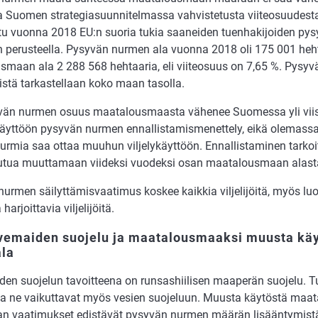
a Suomen strategiasuunnitelmassa vahvistetusta viiteosuudesta
ttu vuonna 2018 EU:n suoria tukia saaneiden tuenhakijoiden py
n perusteella. Pysyvän nurmen ala vuonna 2018 oli 175 001 heht
maan ala 2 288 568 hehtaaria, eli viiteosuus on 7,65 %. Pysy
istä tarkastellaan koko maan tasolla.
vän nurmen osuus maatalousmaasta vähenee Suomessa yli viisi
äyttöön pysyvän nurmen ennallistamismenettely, eikä olemassa
urmia saa ottaa muuhun viljelykäyttöön. Ennallistaminen tarkoitt
outua muuttamaan viideksi vuodeksi osan maatalousmaan alasta
urmen säilyttämisvaatimus koskee kaikkia viljelijöitä, myös l
harjoittavia viljelijöitä.
rvemaiden suojelu ja maatalousmaaksi muusta kä
ala
en suojelun tavoitteena on runsashiilisen maaperän suojelu. 
u ja ne vaikuttavat myös vesien suojeluun. Muusta käytöstä ma
lan vaatimukset edistävät pysyvän nurmen määrän lisääntymist