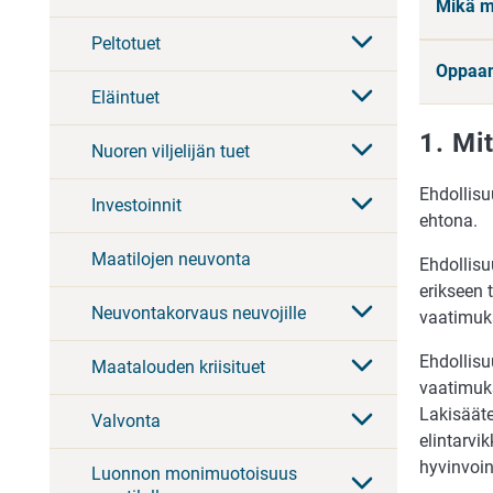
Mikä m
Peltotuet
Oppaan
Eläintuet
1. Mi
Nuoren viljelijän tuet
Ehdollisu
Investoinnit
ehtona.
Maatilojen neuvonta
Ehdollis
erikseen 
Neuvontakorvaus neuvojille
vaatimuk
Ehdollisu
Maatalouden kriisituet
vaatimuks
Lakisääte
Valvonta
elintarvi
hyvinvoin
Luonnon monimuotoisuus