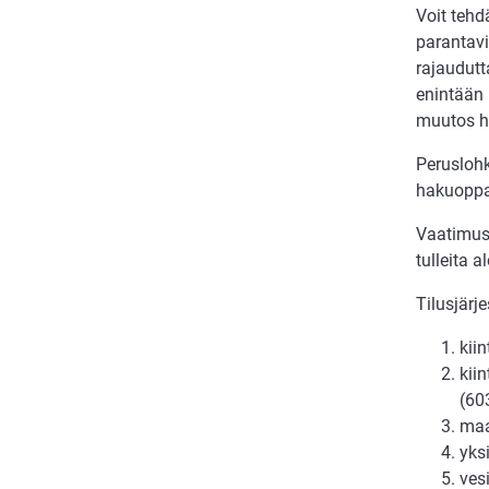
Voit tehd
parantavi
rajaudutt
enintään 
muutos hy
Perusloh
hakuopp
Vaatimus 
tulleita al
Tilusjärje
kii
kii
(60
maa
yks
ves