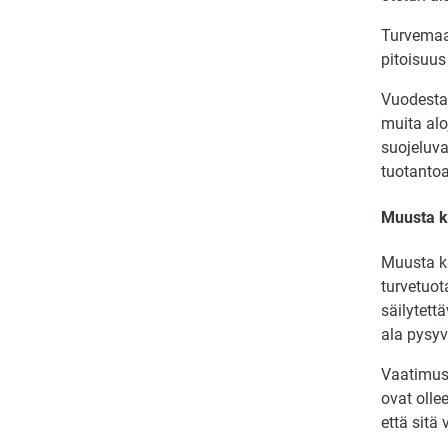
Turvemaa
pitoisuus
Vuodesta 
muita al
suojeluva
tuotantoa 
Muusta k
Muusta kä
turvetuot
säilytet
ala pysyv
Vaatimus 
ovat olle
että sitä