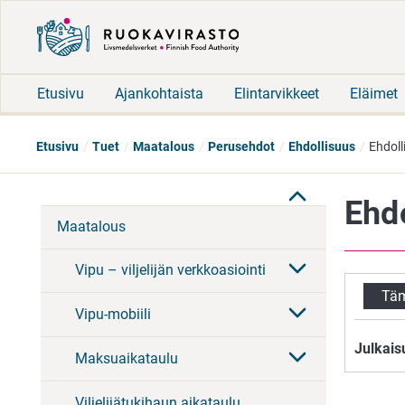
Etusivu
Ajankohtaista
Elintarvikkeet
Eläimet
Etusivu
Tuet
Maatalous
Perusehdot
Ehdollisuus
Ehdol
Ehd
Maatalous
Vipu – viljelijän verkkoasiointi
Täm
Vipu-mobiili
Julkais
Maksuaikataulu
Viljelijätukihaun aikataulu