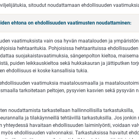
viljelijätukia, sitoudut noudattamaan ehdollisuuden vaatimuksi
joiden ehtona on ehdollisuuden vaatimusten noudattaminen:
uuden vaatimuksista vain osa hyvän maatalouden ja ympäristön
hjoisia hehtaaritukia. Pohjoisissa hehtaarituissa ehdollisuude
dattaa suojakaistavaatimuksia, sängenpolton kieltoa, maisemap
istä, puiden leikkauskieltoa sekä hukkakauran ja jättiputken tor
en ehdollisuus ei koske kansallisia tukia.
ehdollisuuden vaatimuksia maatalousmaalla ja maataloustoim
maalla tarkoitetaan peltojen, pysyvien kasvien sekä pysyvän 
en noudattamista tarkastellaan hallinnollisilla tarkastuksilla,
iseurannalla ja tilakäynneillä tehtävillä tarkastuksilla. Jos jonki
 yhteydessä havaitaan ehdollisuuden laiminlyönti, voidaan va
 myös ehdollisuuden valvonnaksi. Tarkastuksissa havaitut ehdo