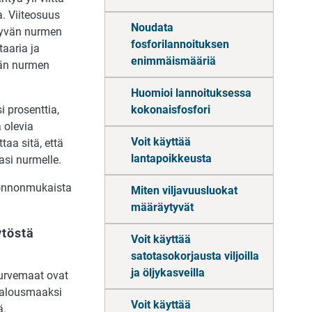
. Viiteosuus
Noudata
syvän nurmen
fosforilannoituksen
aaria ja
enimmäismääriä
vän nurmen
Huomioi lannoituksessa
 prosenttia,
kokonaisfosfori
 olevia
Voit käyttää
aa sitä, että
lantapoikkeusta
si nurmelle.
uonnonmukaista
Miten viljavuusluokat
määräytyvät
ytöstä
Voit käyttää
satotasokorjausta viljoilla
ja öljykasveilla
Turvemaat ovat
atalousmaaksi
Voit käyttää
ä.