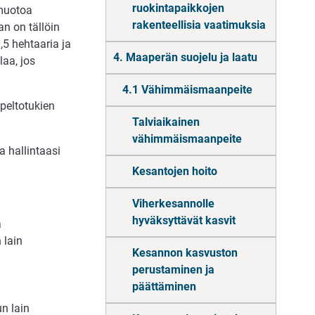
ruokintapaikkojen
 muotoa
rakenteellisia vaatimuksia
n on tällöin
5 hehtaaria ja
4. Maaperän suojelu ja laatu
aa, jos
4.1 Vähimmäismaanpeite
peltotukien
Talviaikainen
vähimmäismaanpeite
a hallintaasi
Kesantojen hoito
Viherkesannolle
hyväksyttävät kasvit
a
 lain
Kesannon kasvuston
perustaminen ja
päättäminen
un lain