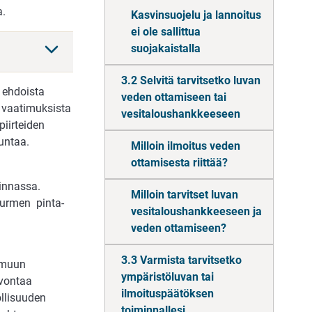
a.
Kasvinsuojelu ja lannoitus
ei ole sallittua
suojakaistalla
3.2 Selvitä tarvitsetko luvan
 ehdoista
veden ottamiseen tai
n vaatimuksista
vesitaloushankkeeseen
iirteiden
juntaa.
Milloin ilmoitus veden
ottamisesta riittää?
innassa.
Milloin tarvitset luvan
nurmen pinta-
vesitaloushankkeeseen ja
veden ottamiseen?
3.3 Varmista tarvitsetko
n muun
ympäristöluvan tai
lvontaa
ilmoituspäätöksen
llisuuden
toiminnallesi