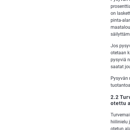
prosentti
on laske
pinta-ala
maatalous
säilyttäm
Jos pysy
otetaan k
pysyviä n
saatat j
Pysyvän n
tuotantoa 
2.2 Tu
otettu 
Turvemaid
hiiliniel
otetun a