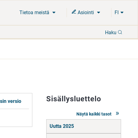
Tietoa meistä
Asiointi
FI
Hae
Haku
Sisällysluettelo
sin versio
Näytä kaikki tasot
Siirry
Uutta 2025
suoraan
sisältöön