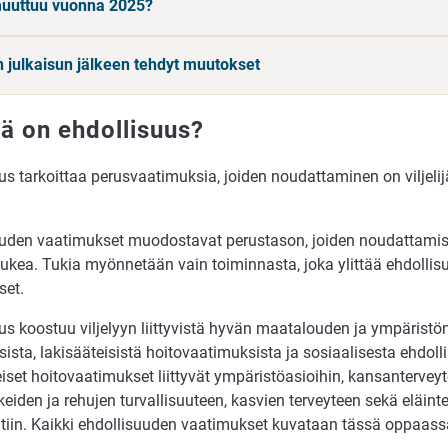
uuttuu vuonna 2025?
 julkaisun jälkeen tehdyt muutokset
tä on ehdollisuus?
us tarkoittaa perusvaatimuksia, joiden noudattaminen on viljelij
uuden vaatimukset muodostavat perustason, joiden noudattamis
tukea. Tukia myönnetään vain toiminnasta, joka ylittää ehdolli
set.
us koostuu viljelyyn liittyvistä hyvän maatalouden ja ympäristö
ista, lakisääteisistä hoitovaatimuksista ja sosiaalisesta ehdoll
iset hoitovaatimukset liittyvät ympäristöasioihin, kansanterveyt
kkeiden ja rehujen turvallisuuteen, kasvien terveyteen sekä eläint
tiin. Kaikki ehdollisuuden vaatimukset kuvataan tässä oppaass