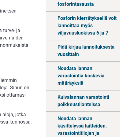
fosforintasausta
aineksen
Fosforin kierrätyksellä voit
lannoittaa myös
turve- ja
viljavuusluokissa 6 ja 7
turvemaiden
onnonmukaista
Pidä kirjaa lannoituksesta
vuosittain
Noudata lannan
varastointia koskevia
 aiemmin
määräyksiä
loja. Sinun on
ksi ottamasi
Kuivalannan varastointi
poikkeustilanteissa
aloja, jotka
Noudata lannan
sessa kunnossa,
käsittelyssä laitteiden,
varastointitilojen ja