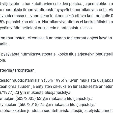
ä viljelytoimia hankaloittavien esteiden poistoa ja peruslohkon
a muutoksia ilman vaatimusta pysyvästä nurmikasvustosta. Ala
ava olemassa olevaan peruslohkoon sekä oltava kooltaan alle 0,
5% peruslohkon alasta. Nurmikasvivaatimus ei koske tällaista al
väksytään peltolohkorekisterin ajantasaistuksessa.
kon muutosten tekemisestä annetaan tarkemmat ohjeet kevään 
aalla.
pysyvästä nurmikasvustosta ei koske tilusjärjestelyn perusteell
oja.
stelyllä tarkoitetaan:
nteistönmuodostamislain (554/1995) 9 luvun mukaista uusjako
nteän omaisuuden ja erityisten oikeuksien lunastuksesta annetun
3/1977) 23 §:n mukaista tilusjärjestelyä
ntielain (503/2005) 63 §:n mukaista tilusjärjestelyä
ityistielain (560/2018) 75 §:n mukaista tilusjärjestelyä
istöhankkeiden johdosta suoritettavista tilusjärjestelyistä annet