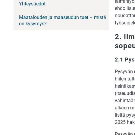
laiminlyö
Yhteystiedot
ehdollis
noudattam
Maatalouden ja maaseudun tuet – mistä
työsuoje
on kysymys?
2. Il
sope
2.1 Py
Pysyvän n
hiilen ta
heinäkasv
(itseuudis
vähintää
alkaen my
lisää py
2025 haku
Pysyvän 