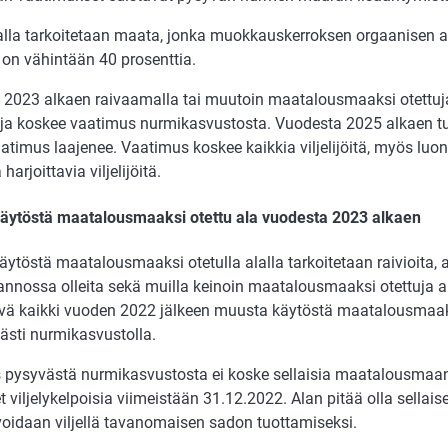
lla tarkoitetaan maata, jonka muokkauskerroksen orgaanisen 
 on vähintään 40 prosenttia.
2023 alkaen raivaamalla tai muutoin maatalousmaaksi otettuja 
oja koskee vaatimus nurmikasvustosta. Vuodesta 2025 alkaen 
atimus laajenee. Vaatimus koskee kaikkia viljelijöitä, myös lu
harjoittavia viljelijöitä.
äytöstä maatalousmaaksi otettu ala vuodesta 2023 alkaen
ytöstä maatalousmaaksi otetulla alalla tarkoitetaan raivioita,
annossa olleita sekä muilla keinoin maatalousmaaksi otettuja a
tävä kaikki vuoden 2022 jälkeen muusta käytöstä maatalousmaa
ästi nurmikasvustolla.
pysyvästä nurmikasvustosta ei koske sellaisia maatalousmaan 
et viljelykelpoisia viimeistään 31.12.2022. Alan pitää olla sellai
 voidaan viljellä tavanomaisen sadon tuottamiseksi.