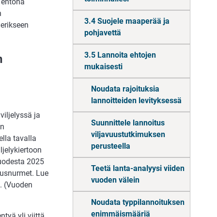
n ehtona
n
3.4 Suojele maaperää ja
 erikseen
pohjavettä
3.5 Lannoita ehtojen
n
mukaisesti
Noudata rajoituksia
lannoitteiden levityksessä
iljelyssä ja
Suunnittele lannoitus
än
viljavuustutkimuksen
lla tavalla
perusteella
iljelykiertoon
vuodesta 2025
Teetä lanta-analyysi viiden
tusnurmet. Lue
vuoden välein
. (Vuoden
Noudata typpilannoituksen
enimmäismääriä
ä yli viittä