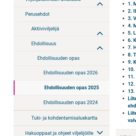
1. 
2. 
Perusehdot
3. 
4. 
Aktiiviviljelijä
5. 
6. 
Ehdollisuus
7. 
8. T
Ehdollisuuden opas
9. K
10.
Ehdollisuuden opas 2026
11.
12.
Ehdollisuuden opas 2025
13.
Lii
Ehdollisuuden opas 2024
ehd
Lii
Tuki- ja kohdentamisaluekartta
val
Hakuoppaat ja ohjeet viljelijöille