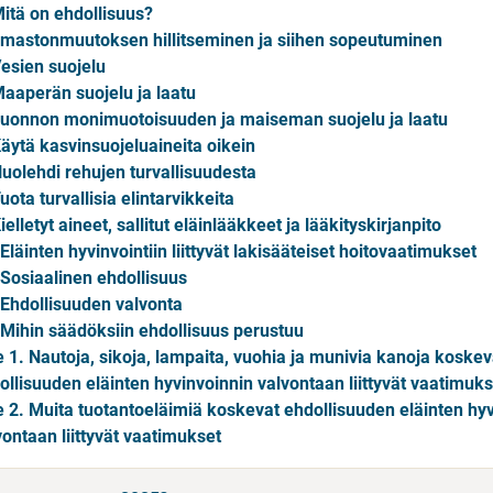
Mitä on ehdollisuus?
Ilmastonmuutoksen hillitseminen ja siihen sopeutuminen
Vesien suojelu
Maaperän suojelu ja laatu
Luonnon monimuotoisuuden ja maiseman suojelu ja laatu
Käytä kasvinsuojeluaineita oikein
Huolehdi rehujen turvallisuudesta
uota turvallisia elintarvikkeita
ielletyt aineet, sallitut eläinlääkkeet ja lääkityskirjanpito
 Eläinten hyvinvointiin liittyvät lakisääteiset hoitovaatimukset
 Sosiaalinen ehdollisuus
 Ehdollisuuden valvonta
 Mihin säädöksiin ehdollisuus perustuu
te 1. Nautoja, sikoja, lampaita, vuohia ja munivia kanoja koskev
ollisuuden eläinten hyvinvoinnin valvontaan liittyvät vaatimuks
te 2. Muita tuotantoeläimiä koskevat ehdollisuuden eläinten hy
vontaan liittyvät vaatimukset