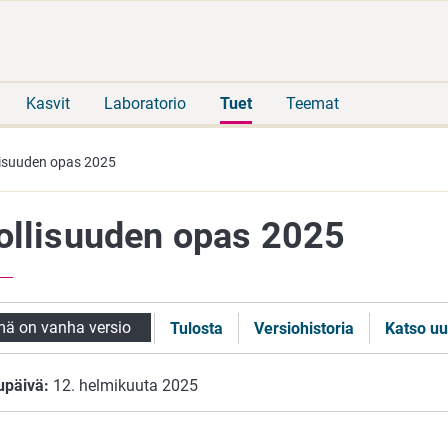
Siirry
Siirry
suoraan
koko
sisältöön
sivuston
hakuun
Kasvit
Laboratorio
Tuet
Teemat
lisuuden opas 2025
ollisuuden opas 2025
ä on vanha versio
Tulosta
Versiohistoria
Katso uu
upäivä:
12. helmikuuta 2025