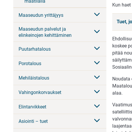
maatilalla
Kun haet 
Maaseudun yrittäjyys
Tuet, 
Maaseudun palvelut ja
elinkeinojen kehittäminen
Ehdollis
koskee po
Puutarhatalous
pitää nou
säilyttäm
Porotalous
Sosiaalin
Mehiläistalous
Noudata 
Maatalous
Vahingonkorvaukset
alaa.
Vaatimust
Elintarvikkeet
satelliitt
valvonnan
Asiointi – tuet
laajentaa