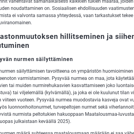
nnit vähentävät samanaikaisesti kaikkien tukien määrää, joide
uuden noudattaminen on. Sosiaalisen ehdollisuuden vaatimuste
ista ei valvonta samassa yhteydessä, vaan tarkastukset tekee
luviranomainen.
mastonmuutoksen hillitseminen ja siihe
utuminen
syvän nurmen säilyttäminen
urmen säilyttämisen tavoitteena on ympäristön huomioiminen v
lteenoton varmistaminen. Pysyvää nurmea on maa, jota käytetä
ien tai muiden nurmirehukasvien kasvattamiseen joko luontaise
tuva) tai viljelemällä (kylvämällä), ja joka ei ole kuulunut tilan v
n viiteen vuoteen. Pysyvää nurmea muodostavia kasveja ovat 
ös luonnonhoitonurmet, turvepeltojen nurmet sekä viherlannoi
syvistä nurmista peltotukien hakuoppaan Maatalousmaa-luvusta
opas julkaistaan keväällä 2025).
nurmen määrä suhteessa maatalousmaan määrään ei saa vähenty