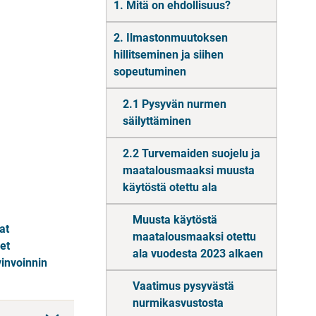
1. Mitä on ehdollisuus?
2. Ilmastonmuutoksen
hillitseminen ja siihen
sopeutuminen
2.1 Pysyvän nurmen
säilyttäminen
2.2 Turvemaiden suojelu ja
maatalousmaaksi muusta
käytöstä otettu ala
Muusta käytöstä
at
maatalousmaaksi otettu
et
ala vuodesta 2023 alkaen
vinvoinnin
Vaatimus pysyvästä
nurmikasvustosta