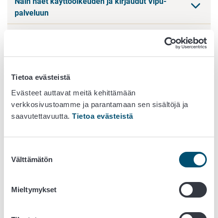
Näin haet käyttöoikeuden ja kirjaudut Vipu-
palveluun
Vinkkejä liitteiden lisäämiseen Vipu-palvelussa
Apua Vipu-palvelun käyttöön
Tietoa evästeistä
Evästeet auttavat meitä kehittämään
Vipu-ohje: Sokerijuurikkaan
verkkosivustoamme ja parantamaan sen sisältöjä ja
kuljetustuki 2025
saavutettavuutta.
Tietoa evästeistä
Julkaistu 10.2.2026
Suostumuksen
Lue ennen hakemista tuen hakuehdot sivulta
Välttämätön
valinta
Sokerijuurikkaan kuljetustuki
Mieltymykset
1. Näin haet sokerijuurikkaan kuljetustukea
Vipu-palvelussa