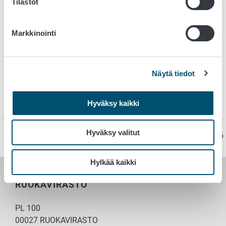
Tilastot
2. Hakijan tiedot
Markkinointi
3. Hakemustiedot
4. Lähetys
Näytä tiedot
5. Lähetyksen peruminen ja tietojen
Hyväksy kaikki
muuttaminen
Hyväksy valitut
Sivu on viimeksi päivitetty 10.2.2026
Hylkää kaikki
RUOKAVIRASTO
PL 100
00027 RUOKAVIRASTO