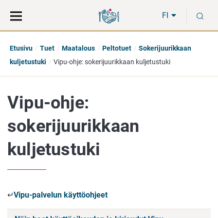
Siirry
Siirry
H
suoraan
koko
FI
sisältöön
sivuston
hakuun
Etusivu
Tuet
Maatalous
Peltotuet
Sokerijuurikkaan
kuljetustuki
Vipu-ohje: sokerijuurikkaan kuljetustuki
Vipu-ohje:
sokerijuurikkaan
kuljetustuki
↵
Vipu-palvelun käyttöohjeet