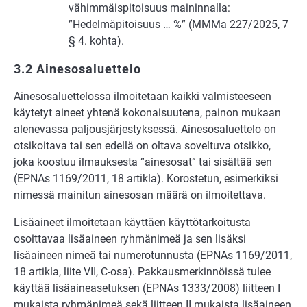
vähimmäispitoisuus maininnalla:
”Hedelmäpitoisuus … %” (MMMa 227/2025, 7
§ 4. kohta).
3.2 Ainesosaluettelo
Ainesosaluettelossa ilmoitetaan kaikki valmisteeseen
käytetyt aineet yhtenä kokonaisuutena, painon mukaan
alenevassa paljousjärjestyksessä. Ainesosaluettelo on
otsikoitava tai sen edellä on oltava soveltuva otsikko,
joka koostuu ilmauksesta ”ainesosat” tai sisältää sen
(EPNAs 1169/2011, 18 artikla). Korostetun, esimerkiksi
nimessä mainitun ainesosan määrä on ilmoitettava.
Lisäaineet ilmoitetaan käyttäen käyttötarkoitusta
osoittavaa lisäaineen ryhmänimeä ja sen lisäksi
lisäaineen nimeä tai numerotunnusta (EPNAs 1169/2011,
18 artikla, liite VII, C-osa). Pakkausmerkinnöissä tulee
käyttää lisäaineasetuksen (EPNAs 1333/2008) liitteen I
mukaista ryhmänimeä sekä liitteen II mukaista lisäaineen