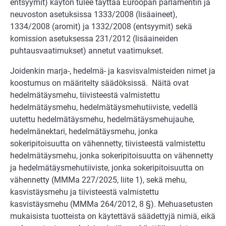
entsyymit) käytön tulee täyttää Euroopan parlamentin ja
neuvoston asetuksissa 1333/2008 (lisäaineet),
1334/2008 (aromit) ja 1332/2008 (entsyymit) sekä
komission asetuksessa 231/2012 (lisäaineiden
puhtausvaatimukset) annetut vaatimukset.
Joidenkin marja-, hedelmä- ja kasvisvalmisteiden nimet ja
koostumus on määritelty säädöksissä. Näitä ovat
hedelmätäysmehu, tiivisteestä valmistettu
hedelmätäysmehu, hedelmätäysmehutiiviste, vedellä
uutettu hedelmätäysmehu, hedelmätäysmehujauhe,
hedelmänektari, hedelmätäysmehu, jonka
sokeripitoisuutta on vähennetty, tiivisteestä valmistettu
hedelmätäysmehu, jonka sokeripitoisuutta on vähennetty
ja hedelmätäysmehutiiviste, jonka sokeripitoisuutta on
vähennetty (MMMa 227/2025, liite 1), sekä mehu,
kasvistäysmehu ja tiivisteestä valmistettu
kasvistäysmehu (MMMa 264/2012, 8 §). Mehuasetusten
mukaisista tuotteista on käytettävä säädettyjä nimiä, eikä