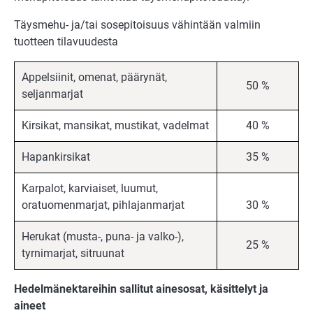
Täysmehu- ja/tai sosepitoisuus vähintään valmiin
tuotteen tilavuudesta
Appelsiinit, omenat, päärynät,
50 %
seljanmarjat
Kirsikat, mansikat, mustikat, vadelmat
40 %
Hapankirsikat
35 %
Karpalot, karviaiset, luumut,
oratuomenmarjat, pihlajanmarjat
30 %
Herukat (musta-, puna- ja valko-),
25 %
tyrnimarjat, sitruunat
Hedelmänektareihin sallitut ainesosat, käsittelyt ja
aineet