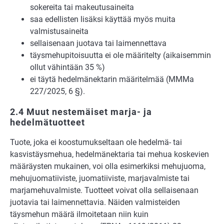
sokereita tai makeutusaineita
saa edellisten lisäksi käyttää myös muita
valmistusaineita
sellaisenaan juotava tai laimennettava
täysmehupitoisuutta ei ole määritelty (aikaisemmin
ollut vähintään 35 %)
ei täytä hedelmänektarin määritelmää (MMMa
227/2025, 6 §).
2.4 Muut nestemäiset marja- ja
hedelmätuotteet
Tuote, joka ei koostumukseltaan ole hedelmä- tai
kasvistäysmehua, hedelmänektaria tai mehua koskevien
määräysten mukainen, voi olla esimerkiksi mehujuoma,
mehujuomatiiviste, juomatiiviste, marjavalmiste tai
marjamehuvalmiste. Tuotteet voivat olla sellaisenaan
juotavia tai laimennettavia. Näiden valmisteiden
täysmehun määrä ilmoitetaan niin kuin