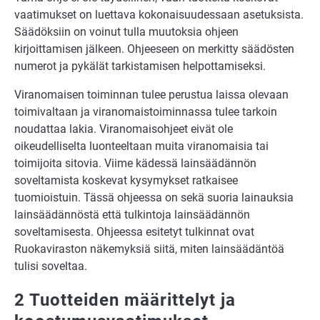
vaatimukset on luettava kokonaisuudessaan asetuksista.
Säädöksiin on voinut tulla muutoksia ohjeen
kirjoittamisen jälkeen. Ohjeeseen on merkitty säädösten
numerot ja pykälät tarkistamisen helpottamiseksi.
Viranomaisen toiminnan tulee perustua laissa olevaan
toimivaltaan ja viranomaistoiminnassa tulee tarkoin
noudattaa lakia. Viranomaisohjeet eivät ole
oikeudelliselta luonteeltaan muita viranomaisia tai
toimijoita sitovia. Viime kädessä lainsäädännön
soveltamista koskevat kysymykset ratkaisee
tuomioistuin. Tässä ohjeessa on sekä suoria lainauksia
lainsäädännöstä että tulkintoja lainsäädännön
soveltamisesta. Ohjeessa esitetyt tulkinnat ovat
Ruokaviraston näkemyksiä siitä, miten lainsäädäntöä
tulisi soveltaa.
2 Tuotteiden määrittelyt ja