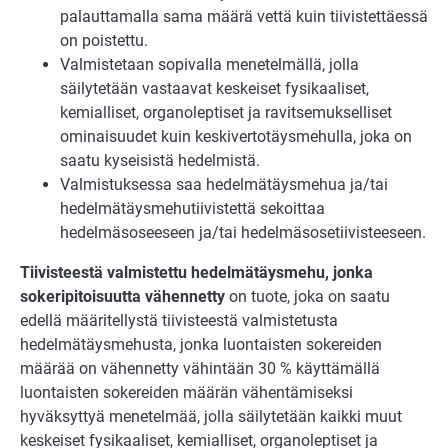
palauttamalla sama määrä vettä kuin tiivistettäessä
on poistettu.
Valmistetaan sopivalla menetelmällä, jolla
säilytetään vastaavat keskeiset fysikaaliset,
kemialliset, organoleptiset ja ravitsemukselliset
ominaisuudet kuin keskivertotäysmehulla, joka on
saatu kyseisistä hedelmistä.
Valmistuksessa saa hedelmätäysmehua ja/tai
hedelmätäysmehutiivistettä sekoittaa
hedelmäsoseeseen ja/tai hedelmäsosetiivisteeseen.
Tiivisteestä valmistettu hedelmätäysmehu, jonka
sokeripitoisuutta vähennetty
on tuote, joka on saatu
edellä määritellystä tiivisteestä valmistetusta
hedelmätäysmehusta, jonka luontaisten sokereiden
määrää on vähennetty vähintään 30 % käyttämällä
luontaisten sokereiden määrän vähentämiseksi
hyväksyttyä menetelmää, jolla säilytetään kaikki muut
keskeiset fysikaaliset, kemialliset, organoleptiset ja