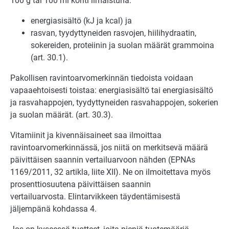
100 g tai 100 ml kohti ilmaistuna:
energiasisältö (kJ ja kcal) ja
rasvan, tyydyttyneiden rasvojen, hiilihydraatin,
sokereiden, proteiinin ja suolan määrät grammoina
(art. 30.1).
Pakollisen ravintoarvomerkinnän tiedoista voidaan
vapaaehtoisesti toistaa: energiasisältö tai energiasisältö
ja rasvahappojen, tyydyttyneiden rasvahappojen, sokerien
ja suolan määrät. (art. 30.3).
Vitamiinit ja kivennäisaineet saa ilmoittaa
ravintoarvomerkinnässä, jos niitä on merkitsevä määrä
päivittäisen saannin vertailuarvoon nähden (EPNAs
1169/2011, 32 artikla, liite XII). Ne on ilmoitettava myös
prosenttiosuutena päivittäisen saannin
vertailuarvosta. Elintarvikkeen täydentämisestä
jäljempänä kohdassa 4.