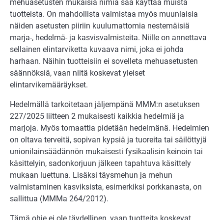
mehuasetusten mukaisia nimiä saa käyttää muista
tuotteista. On mahdollista valmistaa myös muunlaisia
näiden asetusten piiriin kuulumattomia nestemäisiä
marja-, hedelmä- ja kasvisvalmisteita. Niille on annettava
sellainen elintarviketta kuvaava nimi, joka ei johda
harhaan. Näihin tuotteisiin ei sovelleta mehuasetusten
säännöksiä, vaan niitä koskevat yleiset
elintarvikemääräykset.
Hedelmällä tarkoitetaan jäljempänä MMM:n asetuksen
227/2025 liitteen 2 mukaisesti kaikkia hedelmiä ja
marjoja. Myös tomaattia pidetään hedelmänä. Hedelmien
on oltava terveitä, sopivan kypsiä ja tuoreita tai säilöttyjä
unionilainsäädännön mukaisesti fysikaalisin keinoin tai
käsittelyin, sadonkorjuun jälkeen tapahtuva käsittely
mukaan luettuna. Lisäksi täysmehun ja mehun
valmistaminen kasviksista, esimerkiksi porkkanasta, on
sallittua (MMMa 264/2012).
Tämä ohje ei ole täydellinen, vaan tuotteita koskevat