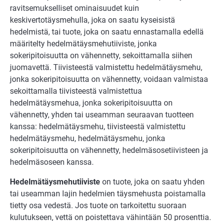
ravitsemukselliset ominaisuudet kuin
keskivertotäysmehulla, joka on saatu kyseisistä
hedelmistä, tai tuote, joka on saatu ennastamalla edellä
määritelty hedelmätäysmehutiiviste, jonka
sokeripitoisuutta on vähennetty, sekoittamalla siihen
juomavettä. Tiivisteestä valmistettu hedelmätäysmehu,
jonka sokeripitoisuutta on vähennetty, voidaan valmistaa
sekoittamalla tiivisteestä valmistettua
hedelmätäysmehua, jonka sokeripitoisuutta on
vähennetty, yhden tai useamman seuraavan tuotteen
kanssa: hedelmätäysmehu, tiivisteestä valmistettu
hedelmätäysmehu, hedelmätäysmehu, jonka
sokeripitoisuutta on vähennetty, hedelmäsosetiivisteen ja
hedelmäsoseen kanssa.
Hedelmätäysmehutiiviste
on tuote, joka on saatu yhden
tai useamman lajin hedelmien täysmehusta poistamalla
tietty osa vedestä. Jos tuote on tarkoitettu suoraan
kulutukseen, vettä on poistettava vähintään 50 prosenttia.