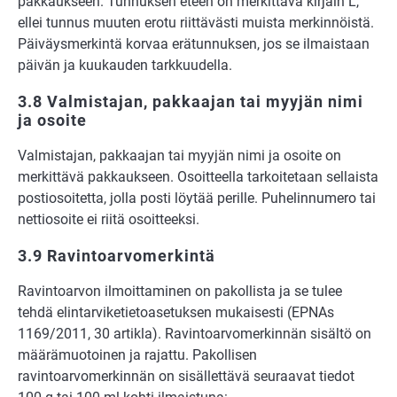
pakkaukseen. Tunnuksen eteen on merkittävä kirjain L,
ellei tunnus muuten erotu riittävästi muista merkinnöistä.
Päiväysmerkintä korvaa erätunnuksen, jos se ilmaistaan
päivän ja kuukauden tarkkuudella.
3.8 Valmistajan, pakkaajan tai myyjän nimi
ja osoite
Valmistajan, pakkaajan tai myyjän nimi ja osoite on
merkittävä pakkaukseen. Osoitteella tarkoitetaan sellaista
postiosoitetta, jolla posti löytää perille. Puhelinnumero tai
nettiosoite ei riitä osoitteeksi.
3.9 Ravintoarvomerkintä
Ravintoarvon ilmoittaminen on pakollista ja se tulee
tehdä elintarviketietoasetuksen mukaisesti (EPNAs
1169/2011, 30 artikla). Ravintoarvomerkinnän sisältö on
määrämuotoinen ja rajattu. Pakollisen
ravintoarvomerkinnän on sisällettävä seuraavat tiedot