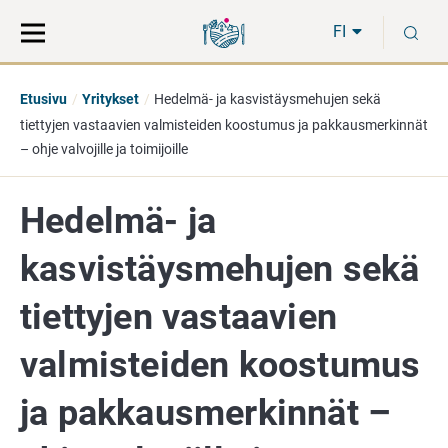
Siirry
Siirry
H
suoraan
koko
FI
sisältöön
sivuston
hakuun
Etusivu
Yritykset
Hedelmä- ja kasvistäysmehujen sekä
tiettyjen vastaavien valmisteiden koostumus ja pakkausmerkinnät
– ohje valvojille ja toimijoille
Hedelmä- ja
kasvistäysmehujen sekä
tiettyjen vastaavien
valmisteiden koostumus
ja pakkausmerkinnät –