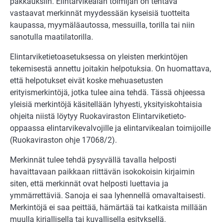
pakkauksiin. Elintarvikealan toimijan on tehtävä
vastaavat merkinnät myydessään kyseisiä tuotteita
kaupassa, myymäläautossa, messuilla, torilla tai niin
sanotulla maatilatorilla.
Elintarviketietoasetuksessa on yleisten merkintöjen
tekemisestä annettu joitakin helpotuksia. On huomattava,
että helpotukset eivät koske mehuasetusten
erityismerkintöjä, jotka tulee aina tehdä. Tässä ohjeessa
yleisiä merkintöjä käsitellään lyhyesti, yksityiskohtaisia
ohjeita niistä löytyy Ruokaviraston Elintarviketieto-
oppaassa elintarvikevalvojille ja elintarvikealan toimijoille
(Ruokaviraston ohje 17068/2).
Merkinnät tulee tehdä pysyvällä tavalla helposti
havaittavaan paikkaan riittävän isokokoisin kirjaimin
siten, että merkinnät ovat helposti luettavia ja
ymmärrettäviä. Sanoja ei saa lyhennellä omavaltaisesti.
Merkintöjä ei saa peittää, hämärtää tai katkaista millään
muulla kirjallisella tai kuvallisella esityksellä.