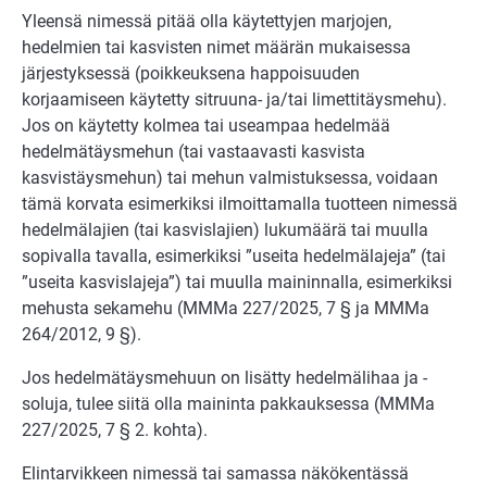
Yleensä nimessä pitää olla käytettyjen marjojen,
hedelmien tai kasvisten nimet määrän mukaisessa
järjestyksessä (poikkeuksena happoisuuden
korjaamiseen käytetty sitruuna- ja/tai limettitäysmehu).
Jos on käytetty kolmea tai useampaa hedelmää
hedelmätäysmehun (tai vastaavasti kasvista
kasvistäysmehun) tai mehun valmistuksessa, voidaan
tämä korvata esimerkiksi ilmoittamalla tuotteen nimessä
hedelmälajien (tai kasvislajien) lukumäärä tai muulla
sopivalla tavalla, esimerkiksi ”useita hedelmälajeja” (tai
”useita kasvislajeja”) tai muulla maininnalla, esimerkiksi
mehusta sekamehu (MMMa 227/2025, 7 § ja MMMa
264/2012, 9 §).
Jos hedelmätäysmehuun on lisätty hedelmälihaa ja -
soluja, tulee siitä olla maininta pakkauksessa (MMMa
227/2025, 7 § 2. kohta).
Elintarvikkeen nimessä tai samassa näkökentässä