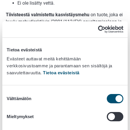
Ei ole lisätty vettä.
Tiivisteestä valmistettu kasvistäysmehu
on tuote, joka ei
kuulu mehudirektiivin (2001/112/EY) soveltamisalaan ja
joka on tehty kasvistäysmehutiivisteestä lisäämällä
siihen vettä.
Valmistettu kasvistäysmehutiivisteestä
Tietoa evästeistä
palauttamalla sama määrä vettä kuin tiivistettäessä
Evästeet auttavat meitä kehittämään
on poistettu.
verkkosivustoamme ja parantamaan sen sisältöjä ja
Soveltuvin fysikaalisin keinoin saman lajin
saavutettavuutta.
Tietoa evästeistä
kasviksista eristetty aromi voidaan palauttaa
mehuun.
Tuotteella on oltava vähintään vastaavat
Suostumuksen
aistinvaraiset ja analyyttiset ominaisuudet kuin
Välttämätön
valinta
keskivertotäysmehulla, joka on saatu samanlaisista
kasviksista.
Mieltymykset
Kasvistäysmehu ja tiivisteestä valmistettu
kasvistäysmehu on määritelty kansallisessa asetuksessa