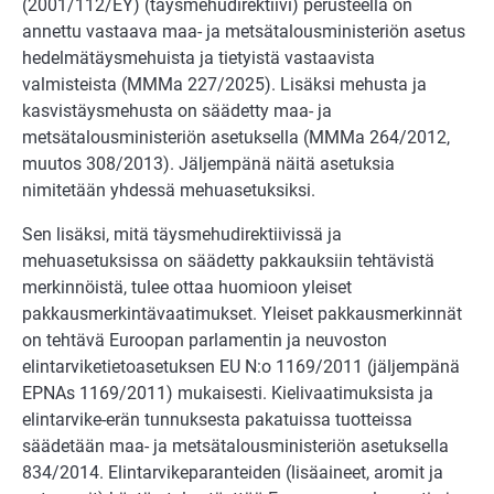
(2001/112/EY) (täysmehudirektiivi) perusteella on
annettu vastaava maa- ja metsätalousministeriön asetus
hedelmätäysmehuista ja tietyistä vastaavista
valmisteista (MMMa 227/2025). Lisäksi mehusta ja
kasvistäysmehusta on säädetty maa- ja
metsätalousministeriön asetuksella (MMMa 264/2012,
muutos 308/2013). Jäljempänä näitä asetuksia
nimitetään yhdessä mehuasetuksiksi.
Sen lisäksi, mitä täysmehudirektiivissä ja
mehuasetuksissa on säädetty pakkauksiin tehtävistä
merkinnöistä, tulee ottaa huomioon yleiset
pakkausmerkintävaatimukset. Yleiset pakkausmerkinnät
on tehtävä Euroopan parlamentin ja neuvoston
elintarviketietoasetuksen EU N:o 1169/2011 (jäljempänä
EPNAs 1169/2011) mukaisesti. Kielivaatimuksista ja
elintarvike-erän tunnuksesta pakatuissa tuotteissa
säädetään maa- ja metsätalousministeriön asetuksella
834/2014. Elintarvikeparanteiden (lisäaineet, aromit ja