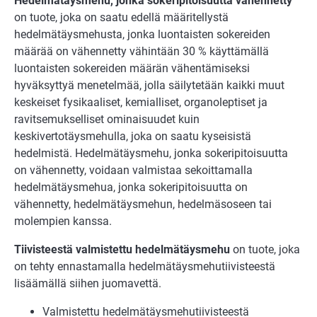
Hedelmätäysmehu, jonka sokeripitoisuutta vähennetty
on tuote, joka on saatu edellä määritellystä
hedelmätäysmehusta, jonka luontaisten sokereiden
määrää on vähennetty vähintään 30 % käyttämällä
luontaisten sokereiden määrän vähentämiseksi
hyväksyttyä menetelmää, jolla säilytetään kaikki muut
keskeiset fysikaaliset, kemialliset, organoleptiset ja
ravitsemukselliset ominaisuudet kuin
keskivertotäysmehulla, joka on saatu kyseisistä
hedelmistä. Hedelmätäysmehu, jonka sokeripitoisuutta
on vähennetty, voidaan valmistaa sekoittamalla
hedelmätäysmehua, jonka sokeripitoisuutta on
vähennetty, hedelmätäysmehun, hedelmäsoseen tai
molempien kanssa.
Tiivisteestä valmistettu hedelmätäysmehu
on tuote, joka
on tehty ennastamalla hedelmätäysmehutiivisteestä
lisäämällä siihen juomavettä.
Valmistettu hedelmätäysmehutiivisteestä