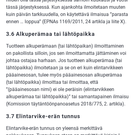
tässä järjestyksessä. Kun ajankohta ilmoitetaan muuten
kuin päivän tarkkuudella, on käytettävä ilmaisua ”parasta
ennen … loppua” (EPNAs 1169/2011, 24 artikla ja liite X).
3.6 Alkuperämaa tai lähtöpaikka
Tuotteen alkuperämaan (tai lähtöpaikan) ilmoittaminen
on pakollista silloin, jos sen ilmoittamatta jättäminen voi
johtaa ostajaa harhaan. Jos tuotteen alkuperämaa (tai
lähtöpaikka) ilmoitetaan ja se on eri kuin elintarvikkeen
pääainesosan, tulee myös pääainesosan alkuperämaa
(tai lähtöpaikka) ilmoittaa tai ilmoittaa, että
”(pääainesosan nimi) ei ole peräisin (elintarvikkeen
alkuperämaa tai lähtöpaikka)” tai samantapainen ilmaisu
(Komission täytäntöönpanoasetus 2018/775, 2. artikla).
3.7 Elintarvike-erän tunnus
Elintarvike-erän tunnus on yleensä merkittävä