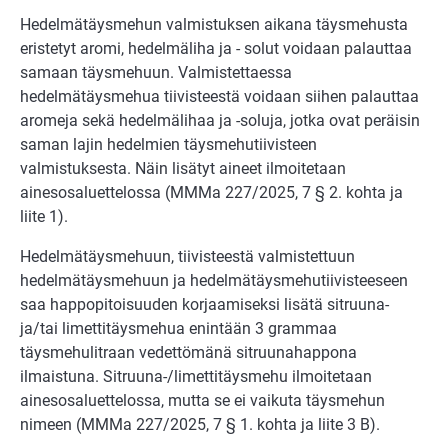
Hedelmätäysmehun valmistuksen aikana täysmehusta
eristetyt aromi, hedelmäliha ja - solut voidaan palauttaa
samaan täysmehuun. Valmistettaessa
hedelmätäysmehua tiivisteestä voidaan siihen palauttaa
aromeja sekä hedelmälihaa ja -soluja, jotka ovat peräisin
saman lajin hedelmien täysmehutiivisteen
valmistuksesta. Näin lisätyt aineet ilmoitetaan
ainesosaluettelossa (MMMa 227/2025, 7 § 2. kohta ja
liite 1).
Hedelmätäysmehuun, tiivisteestä valmistettuun
hedelmätäysmehuun ja hedelmätäysmehutiivisteeseen
saa happopitoisuuden korjaamiseksi lisätä sitruuna-
ja/tai limettitäysmehua enintään 3 grammaa
täysmehulitraan vedettömänä sitruunahappona
ilmaistuna. Sitruuna-/limettitäysmehu ilmoitetaan
ainesosaluettelossa, mutta se ei vaikuta täysmehun
nimeen (MMMa 227/2025, 7 § 1. kohta ja liite 3 B).