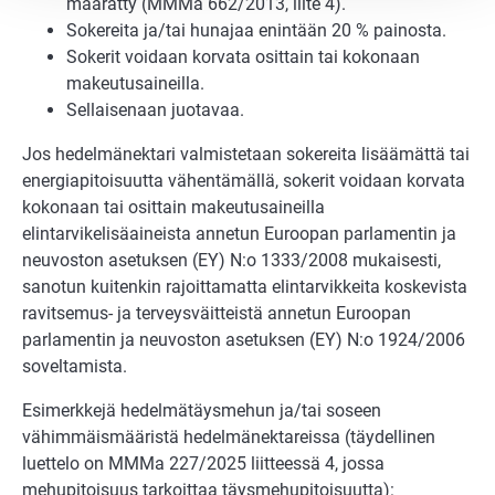
määrätty (MMMa 662/2013, liite 4).
Sokereita ja/tai hunajaa enintään 20 % painosta.
Sokerit voidaan korvata osittain tai kokonaan
makeutusaineilla.
Sellaisenaan juotavaa.
Jos hedelmänektari valmistetaan sokereita lisäämättä tai
energiapitoisuutta vähentämällä, sokerit voidaan korvata
kokonaan tai osittain makeutusaineilla
elintarvikelisäaineista annetun Euroopan parlamentin ja
neuvoston asetuksen (EY) N:o 1333/2008 mukaisesti,
sanotun kuitenkin rajoittamatta elintarvikkeita koskevista
ravitsemus- ja terveysväitteistä annetun Euroopan
parlamentin ja neuvoston asetuksen (EY) N:o 1924/2006
soveltamista.
Esimerkkejä hedelmätäysmehun ja/tai soseen
vähimmäismääristä hedelmänektareissa (täydellinen
luettelo on MMMa 227/2025 liitteessä 4, jossa
mehupitoisuus tarkoittaa täysmehupitoisuutta):