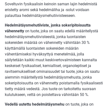
Soveltuvin fysikaalisin keinoin saman lajin hedelmistä
eristetty aromi sekä hedelmäliha ja -solut voidaan
palauttaa hedelmätäysmehutiivisteeseen.
Hedelmätäysmehutiiviste, jonka sokeripitoisuutta
vähennetty
on tuote, joka on saatu edellä määritellystä
hedelmätäysmehutiivisteestä, jonka luontaisten
sokereiden määrää on vähennetty vähintään 30 %
käyttämällä luontaisten sokereiden määrän
vähentämiseksi hyväksyttyä menetelmää, jolla
säilytetään kaikki muut keskivertovalmisteen kannalta
keskeiset fysikaaliset, kemialliset, organoleptiset ja
ravitsemukselliset ominaisuudet tai tuote, joka on saatu
aiemmin määritellystä hedelmätäysmehusta, jonka
sokeripitoisuutta on vähennetty poistamalla fysikaalisesti
tietty määrä vedestä. Jos tuote on tarkoitettu suoraan
kulutukseen, vettä on poistettava vähintään 50 %.
Vedellä uutettu hedelmätäysmehu
on tuote, joka on