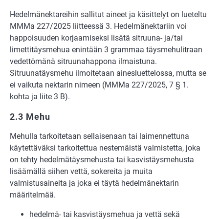
Hedelmänektareihin sallitut aineet ja käsittelyt on lueteltu
MMMa 227/2025 liitteessä 3. Hedelmänektariin voi
happoisuuden korjaamiseksi lisätä sitruuna- ja/tai
limettitäysmehua enintään 3 grammaa täysmehulitraan
vedettömänä sitruunahappona ilmaistuna.
Sitruunatäysmehu ilmoitetaan ainesluettelossa, mutta se
ei vaikuta nektarin nimeen (MMMa 227/2025, 7 § 1.
kohta ja liite 3 B).
2.3 Mehu
Mehulla tarkoitetaan sellaisenaan tai laimennettuna
käytettäväksi tarkoitettua nestemäistä valmistetta, joka
on tehty hedelmätäysmehusta tai kasvistäysmehusta
lisäämällä siihen vettä, sokereita ja muita
valmistusaineita ja joka ei täytä hedelmänektarin
määritelmää.
hedelmä- tai kasvistäysmehua ja vettä sekä