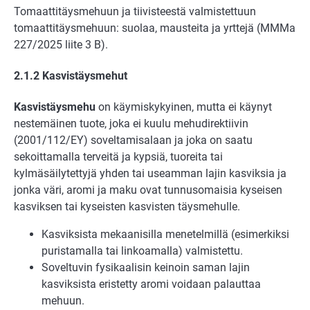
Tomaattitäysmehuun ja tiivisteestä valmistettuun
tomaattitäysmehuun: suolaa, mausteita ja yrttejä (MMMa
227/2025 liite 3 B).
2.1.2 Kasvistäysmehut
Kasvistäysmehu
on käymiskykyinen, mutta ei käynyt
nestemäinen tuote, joka ei kuulu mehudirektiivin
(2001/112/EY) soveltamisalaan ja joka on saatu
sekoittamalla terveitä ja kypsiä, tuoreita tai
kylmäsäilytettyjä yhden tai useamman lajin kasviksia ja
jonka väri, aromi ja maku ovat tunnusomaisia kyseisen
kasviksen tai kyseisten kasvisten täysmehulle.
Kasviksista mekaanisilla menetelmillä (esimerkiksi
puristamalla tai linkoamalla) valmistettu.
Soveltuvin fysikaalisin keinoin saman lajin
kasviksista eristetty aromi voidaan palauttaa
mehuun.