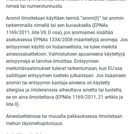
nimeä tai numerotunnusta.
Aromit ilmoitetaan käyttäen termiä ”aromi(t)” tai aromin
tarkemmalla nimellä tai sen kuvauksella (EPNAs
1169/2011, liite VII, D osa), jos aromiaines sisältää
asetuksessa EPNAs 1334/2008 määriteltyjä aromeja. Jos
entsyymien käyttö on lisäaineellista, ne tulee merkitä
ainesosaluetteloon. Valmistuksen apuaineena käytettyjä
entsyymejä ei tarvitse ilmoittaa. Entsyymien
merkintävaatimukset tulevat tarkentumaan, kun EU:ssa
sallittujen entsyymien luettelo julkaistaan. Jos lisäaineen
aromin tai entsyymin kantaja-aineena on käytetty
allergiaa ja intoleranssia aiheuttava ainetta tai tuotetta,
se on aina ilmoitettava (EPNAs 1169/2011, 21 artikla ja
liite II).
Ainesluettelossa tai muualla pakkauksessa ilmoitetaan
mehun täysmehupitoisuus.