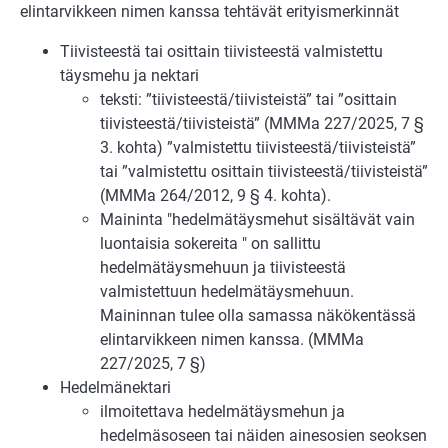
elintarvikkeen nimen kanssa tehtävät erityismerkinnät
Tiivisteestä tai osittain tiivisteestä valmistettu
täysmehu ja nektari
teksti: ”tiivisteestä/tiivisteistä” tai ”osittain
tiivisteestä/tiivisteistä” (MMMa 227/2025, 7 §
3. kohta) ”valmistettu tiivisteestä/tiivisteistä”
tai ”valmistettu osittain tiivisteestä/tiivisteistä”
(MMMa 264/2012, 9 § 4. kohta).
Maininta "hedelmätäysmehut sisältävät vain
luontaisia sokereita " on sallittu
hedelmätäysmehuun ja tiivisteestä
valmistettuun hedelmätäysmehuun.
Maininnan tulee olla samassa näkökentässä
elintarvikkeen nimen kanssa. (MMMa
227/2025, 7 §)
Hedelmänektari
ilmoitettava hedelmätäysmehun ja
hedelmäsoseen tai näiden ainesosien seoksen