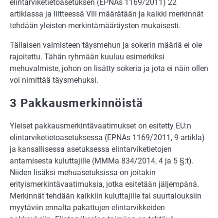
elintarviketietoasetuksen (EPNAs 1169/2011) 22
artiklassa ja liitteessä VIII määrätään ja kaikki merkinnät
tehdään yleisten merkintämääräysten mukaisesti.
Tällaisen valmisteen täysmehun ja sokerin määriä ei ole
rajoitettu. Tähän ryhmään kuuluu esimerkiksi
mehuvalmiste, johon on lisätty sokeria ja jota ei näin ollen
voi nimittää täysmehuksi.
3 Pakkausmerkinnöistä
Yleiset pakkausmerkintävaatimukset on esitetty EU:n
elintarviketietoasetuksessa (EPNAs 1169/2011, 9 artikla)
ja kansallisessa asetuksessa elintarviketietojen
antamisesta kuluttajille (MMMa 834/2014, 4 ja 5 §:t).
Niiden lisäksi mehuasetuksissa on joitakin
erityismerkintävaatimuksia, jotka esitetään jäljempänä.
Merkinnät tehdään kaikkiin kuluttajille tai suurtalouksiin
myytäviin ennalta pakattujen elintarvikkeiden