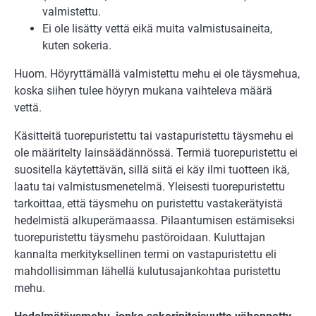
valmistettu.
Ei ole lisätty vettä eikä muita valmistusaineita,
kuten sokeria.
Huom. Höyryttämällä valmistettu mehu ei ole täysmehua,
koska siihen tulee höyryn mukana vaihteleva määrä
vettä.
Käsitteitä tuorepuristettu tai vastapuristettu täysmehu ei
ole määritelty lainsäädännössä. Termiä tuorepuristettu ei
suositella käytettävän, sillä siitä ei käy ilmi tuotteen ikä,
laatu tai valmistusmenetelmä. Yleisesti tuorepuristettu
tarkoittaa, että täysmehu on puristettu vastakerätyistä
hedelmistä alkuperämaassa. Pilaantumisen estämiseksi
tuorepuristettu täysmehu pastöroidaan. Kuluttajan
kannalta merkityksellinen termi on vastapuristettu eli
mahdollisimman lähellä kulutusajankohtaa puristettu
mehu.