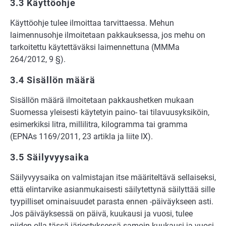
3.3 Käyttöohje
Käyttöohje tulee ilmoittaa tarvittaessa. Mehun
laimennusohje ilmoitetaan pakkauksessa, jos mehu on
tarkoitettu käytettäväksi laimennettuna (MMMa
264/2012, 9 §).
3.4 Sisällön määrä
Sisällön määrä ilmoitetaan pakkaushetken mukaan
Suomessa yleisesti käytetyin paino- tai tilavuusyksiköin,
esimerkiksi litra, millilitra, kilogramma tai gramma
(EPNAs 1169/2011, 23 artikla ja liite IX).
3.5 Säilyvyysaika
Säilyvyysaika on valmistajan itse määriteltävä sellaiseksi,
että elintarvike asianmukaisesti säilytettynä säilyttää sille
tyypilliset ominaisuudet parasta ennen -päiväykseen asti.
Jos päiväyksessä on päivä, kuukausi ja vuosi, tulee
niiden olla tässä järjestyksessä samoin kuukausi ja vuosi