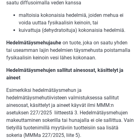
saatu diffusoimalla veden kanssa
maltoisia kokonaisia hedelmiä, joiden mehua ei
voida uuttaa fysikaalisin keinoin, tai
kuivattuja (dehydratoituja) kokonaisia hedelmiä.
Hedelmätäysmehujauhe
on tuote, joka on saatu yhden
tai useamman lajin hedelmien täysmehusta poistamalla
fysikaalisin keinoin vesi lähes kokonaan.
Hedelmätäysmehujen sallitut ainesosat, käsittelyt ja
aineet
Esimerkiksi hedelmätäysmehun ja
hedelmätäysmehutiivisteen valmistuksessa sallitut
ainesosat, käsittelyt ja aineet käyvät ilmi MMM:n
asetuksen 227/2025 liitteestä 3. Hedelmätäysmehujen
makeuttaminen sokerilla tai hunajalla ei ole sallittua. Vain
tietyillä tuotenimillä myytäviin tuotteisiin saa lisätä
sokeria (MMMa 227/2025, liite 5).