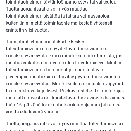
toimintaohjelman täytäntöönpano estyy tai vaikeutuu.
Tuottajaorganisaatio voi myös muuttaa
toimintaohjelman sisältöä ja jatkaa voimassaoloa,
kuitenkin niin että toimintaohjelma kestää yhteensä
enintään viisi vuotta.
Toimintaohjelman muutokselle kesken
toteuttamisvuoden on pyydettävä Ruokaviraston
ennakkohyväksyntä ennen muutoksen toteuttamista, jos
muutos vaikuttaa toimenpiteiden toteutumiseen.
Mui­hin
toteuttamis­vuon­na toi­min­ta­oh­jel­maan teh­tä­viin
pienempiin muu­tok­siin ei tar­vit­se pyy­tää Ruo­ka­vi­ras­ton
en­nak­ko­hy­väk­syn­tää. Muu­tok­sis­ta on kui­ten­kin vii­py­mät­
tä il­moi­tet­ta­va kir­jal­li­ses­ti Ruo­ka­vi­ras­tol­le. Toi­min­ta­oh­jel­
man jat­ka­mi­ses­ta on il­moi­tet­ta­va Ruo­ka­vi­ras­tol­le vii­meis­
tään 15. päi­vä­nä loka­kuu­ta toi­min­ta­oh­jel­man jat­ka­mis­
vuot­ta edel­tä­vä­nä vuon­na.
Tuot­ta­ja­or­ga­ni­saa­tio voi myös muut­taa toteuttamis­vuon­
na toi­min­ta­ra­has­ton suu­ruut­ta enin­tään 25 pro­sen­til­la