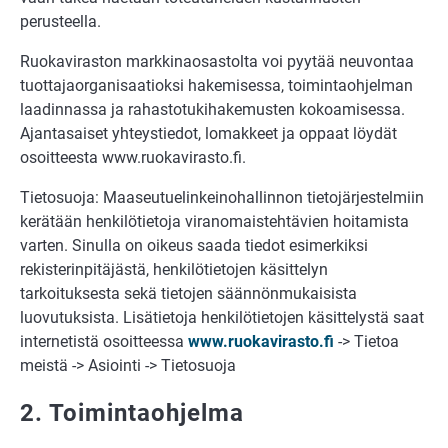
perusteella.
Ruokaviraston markkinaosastolta voi pyytää neuvontaa
tuottajaorganisaatioksi hakemisessa, toimintaohjelman
laadinnassa ja rahastotukihakemusten kokoamisessa.
Ajantasaiset yhteystiedot, lomakkeet ja oppaat löydät
osoitteesta www.ruokavirasto.fi.
Tietosuoja: Maaseutuelinkeinohallinnon tietojärjestelmiin
kerätään henkilötietoja viranomaistehtävien hoitamista
varten. Sinulla on oikeus saada tiedot esimerkiksi
rekisterinpitäjästä, henkilötietojen käsittelyn
tarkoituksesta sekä tietojen säännönmukaisista
luovutuksista. Lisätietoja henkilötietojen käsittelystä saat
internetistä osoitteessa
www.ruokavirasto.fi
-> Tietoa
meistä -> Asiointi -> Tietosuoja
2. Toimintaohjelma