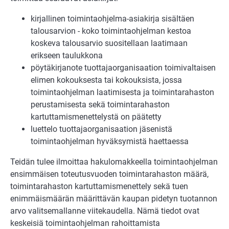
kirjallinen toimintaohjelma-asiakirja sisältäen
talousarvion - koko toimintaohjelman kestoa
koskeva talousarvio suositellaan laatimaan
erikseen taulukkona
pöytäkirjanote tuottajaorganisaation toimivaltaisen
elimen kokouksesta tai kokouksista, jossa
toimintaohjelman laatimisesta ja toimintarahaston
perustamisesta sekä toimintarahaston
kartuttamismenettelystä on päätetty
luettelo tuottajaorganisaation jäsenistä
toimintaohjelman hyväksymistä haettaessa
Teidän tulee ilmoittaa hakulomakkeella toimintaohjelman
ensimmäisen toteutusvuoden toimintarahaston määrä,
toimintarahaston kartuttamismenettely sekä tuen
enimmäismäärän määrittävän kaupan pidetyn tuotannon
arvo valitsemallanne viitekaudella. Nämä tiedot ovat
keskeisiä toimintaohjelman rahoittamista