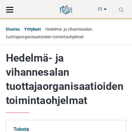
Siirry
Siirry
H
suoraan
koko
FI
sisältöön
sivuston
hakuun
Etusivu
Yritykset
Hedelmä- ja vihannesalan
tuottajaorganisaatioiden toimintaohjelmat
Hedelmä- ja
vihannesalan
tuottajaorganisaatioiden
toimintaohjelmat
Tulosta