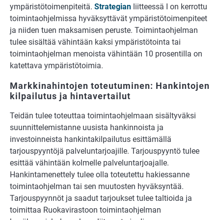
ympäristötoimenpiteitä.
Strategian
liitteessä I on kerrottu
toimintaohjelmissa hyväksyttävät ympäristötoimenpiteet
ja niiden tuen maksamisen peruste. Toimintaohjelman
tulee sisältää vähintään kaksi ympäristötointa tai
toimintaohjelman menoista vähintään 10 prosentilla on
katettava ympäristötoimia.
Markkinahintojen toteutuminen: Hankintojen
kilpailutus ja hintavertailut
Teidän tulee toteuttaa toimintaohjelmaan sisältyväksi
suunnittelemistanne uusista hankinnoista ja
investoinneista hankintakilpailutus esittämällä
tarjouspyyntöjä palveluntarjoajille. Tarjouspyyntö tulee
esittää vähintään kolmelle palveluntarjoajalle.
Hankintamenettely tulee olla toteutettu hakiessanne
toimintaohjelman tai sen muutosten hyväksyntää.
Tarjouspyynnöt ja saadut tarjoukset tulee taltioida ja
toimittaa Ruokavirastoon toimintaohjelman