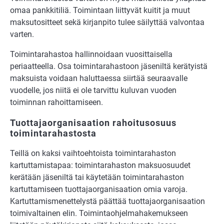
omaa pankkitiliä. Toimintaan liittyvät kuitit ja muut
maksutositteet sekä kirjanpito tulee säilyttää valvontaa
varten.
Toimintarahastoa hallinnoidaan vuosittaisella
periaatteella. Osa toimintarahastoon jäseniltä kerätyistä
maksuista voidaan haluttaessa siirtää seuraavalle
vuodelle, jos niitä ei ole tarvittu kuluvan vuoden
toiminnan rahoittamiseen.
Tuottajaorganisaation rahoitusosuus
toimintarahastosta
Teillä on kaksi vaihtoehtoista toimintarahaston
kartuttamistapaa: toimintarahaston maksuosuudet
kerätään jäseniltä tai käytetään toimintarahaston
kartuttamiseen tuottajaorganisaation omia varoja.
Kartuttamismenettelystä päättää tuottajaorganisaation
toimivaltainen elin. Toimintaohjelmahakemukseen