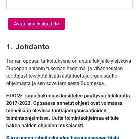
Avaa sisällysluettelo
1. Johdanto
Tämän oppaan tarkoituksena on antaa lukijalle yleiskuva
Euroopan unionin tukeman hedelmä- ja vihannesalan
tuottajayhteistyötä lisäävästä tuottajaorganisaatio-
ohjelmasta ja sen soveltamisesta Suomessa.
HUOM: Tämä hakuopas käsittelee päättyvää tukikautta
2017-2023. Oppaassa annetut ohjeet ovat voimassa
meneillään olevissa tuottajaorganisaatioiden
toimintaohjelmissa. Uutta toimintaohjelmaa ei tule
hakea näiden ohjeiden mukaisesti.
Siirry uuden rahoituskauden hakuoppaaseen tästä