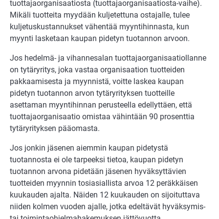
tuottajaorganisaatiosta (tuottajaorganisaatiosta-vaihe).
Mikäli tuotteita myydään kuljetettuna ostajalle, tulee
kuljetuskustannukset vähentää myyntihinnasta, kun
myynti lasketaan kaupan pidetyn tuotannon arvoon.
Jos hedelmä- ja vihannesalan tuottajaorganisaatiollanne
on tytäryritys, joka vastaa organisaation tuotteiden
pakkaamisesta ja myynnistä, voitte laskea kaupan
pidetyn tuotannon arvon tytäryrityksen tuotteille
asettaman myyntihinnan perusteella edellyttäen, että
tuottajaorganisaatio omistaa vähintään 90 prosenttia
tytäryrityksen pääomasta.
Jos jonkin jäsenen aiemmin kaupan pidetystä
tuotannosta ei ole tarpeeksi tietoa, kaupan pidetyn
tuotannon arvona pidetään jäsenen hyväksyttävien
tuotteiden myynnin tosiasiallista arvoa 12 peräkkäisen
kuukauden ajalta. Näiden 12 kuukauden on sijoituttava
niiden kolmen vuoden ajalle, jotka edeltävät hyväksymis-
tai toimintaohjelmahakemuksen jättövuotta.