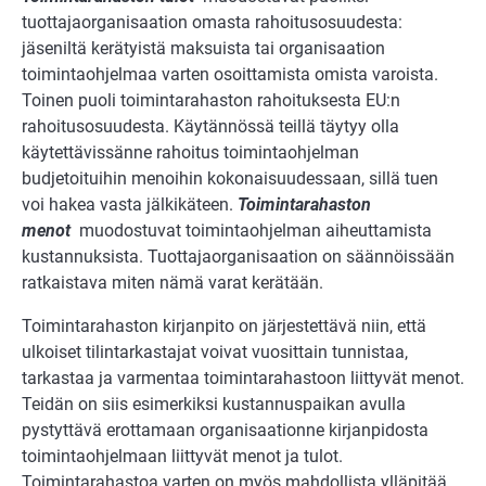
tuottajaorganisaation omasta rahoitusosuudesta:
jäseniltä kerätyistä maksuista tai organisaation
toimintaohjelmaa varten osoittamista omista varoista.
Toinen puoli toimintarahaston rahoituksesta EU:n
rahoitusosuudesta. Käytännössä teillä täytyy olla
käytettävissänne rahoitus toimintaohjelman
budjetoituihin menoihin kokonaisuudessaan, sillä tuen
voi hakea vasta jälkikäteen.
Toimintarahaston
menot
muodostuvat toimintaohjelman aiheuttamista
kustannuksista. Tuottajaorganisaation on säännöissään
ratkaistava miten nämä varat kerätään.
Toimintarahaston kirjanpito on järjestettävä niin, että
ulkoiset tilintarkastajat voivat vuosittain tunnistaa,
tarkastaa ja varmentaa toimintarahastoon liittyvät menot.
Teidän on siis esimerkiksi kustannuspaikan avulla
pystyttävä erottamaan organisaationne kirjanpidosta
toimintaohjelmaan liittyvät menot ja tulot.
Toimintarahastoa varten on myös mahdollista ylläpitää