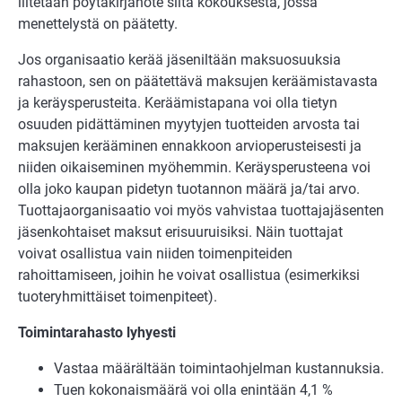
liitetään pöytäkirjanote siitä kokouksesta, jossa
menettelystä on päätetty.
Jos organisaatio kerää jäseniltään maksuosuuksia
rahastoon, sen on päätettävä maksujen keräämistavasta
ja keräysperusteita. Keräämistapana voi olla tietyn
osuuden pidättäminen myytyjen tuotteiden arvosta tai
maksujen kerääminen ennakkoon arvioperusteisesti ja
niiden oikaiseminen myöhemmin. Keräysperusteena voi
olla joko kaupan pidetyn tuotannon määrä ja/tai arvo.
Tuottajaorganisaatio voi myös vahvistaa tuottajajäsenten
jäsenkohtaiset maksut erisuuruisiksi. Näin tuottajat
voivat osallistua vain niiden toimenpiteiden
rahoittamiseen, joihin he voivat osallistua (esimerkiksi
tuoteryhmittäiset toimenpiteet).
Toimintarahasto lyhyesti
Vastaa määrältään toimintaohjelman kustannuksia.
Tuen kokonaismäärä voi olla enintään 4,1 %