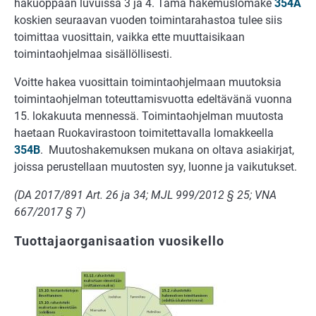
hakuoppaan luvuissa 3 ja 4. Tämä hakemuslomake
354A
koskien seuraavan vuoden toimintarahastoa tulee siis
toimittaa vuosittain, vaikka ette muuttaisikaan
toimintaohjelmaa sisällöllisesti.
Voitte hakea vuosittain toimintaohjelmaan muutoksia
toimintaohjelman toteuttamisvuotta edeltävänä vuonna
15. lokakuuta mennessä. Toimintaohjelman muutosta
haetaan Ruokavirastoon toimitettavalla lomakkeella
354B
. Muutoshakemuksen mukana on oltava asiakirjat,
joissa perustellaan muutosten syy, luonne ja vaikutukset.
(DA 2017/891 Art. 26 ja 34; MJL 999/2012 § 25; VNA
667/2017 § 7)
Tuottajaorganisaation vuosikello