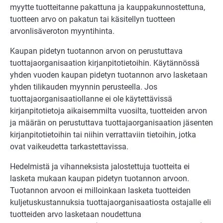
myytte tuotteitanne pakattuna ja kauppakunnostettuna,
tuotteen arvo on pakatun tai käsitellyn tuotteen
arvonlisäveroton myyntihinta.
Kaupan pidetyn tuotannon arvon on perustuttava
tuottajaorganisaation kirjanpitotietoihin. Käytännössä
yhden vuoden kaupan pidetyn tuotannon arvo lasketaan
yhden tilikauden myynnin perusteella. Jos
tuottajaorganisaatiollanne ei ole käytettävissä
kirjanpitotietoja aikaisemmilta vuosilta, tuotteiden arvon
ja määrän on perustuttava tuottajaorganisaation jäsenten
kirjanpitotietoihin tai niihin verrattaviin tietoihin, jotka
ovat vaikeudetta tarkastettavissa.
Hedelmistä ja vihanneksista jalostettuja tuotteita ei
lasketa mukaan kaupan pidetyn tuotannon arvoon.
Tuotannon arvoon ei milloinkaan lasketa tuotteiden
kuljetuskustannuksia tuottajaorganisaatiosta ostajalle eli
tuotteiden arvo lasketaan noudettuna