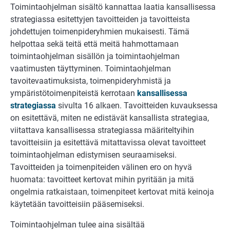
Toimintaohjelman sisältö kannattaa laatia kansallisessa
strategiassa esitettyjen tavoitteiden ja tavoitteista
johdettujen toimenpideryhmien mukaisesti. Tämä
helpottaa sekä teitä että meitä hahmottamaan
toimintaohjelman sisällön ja toimintaohjelman
vaatimusten täyttyminen. Toimintaohjelman
tavoitevaatimuksista, toimenpideryhmistä ja
ympäristötoimenpiteistä kerrotaan
kansallisessa
strategiassa
sivulta 16 alkaen. Tavoitteiden kuvauksessa
on esitettävä, miten ne edistävät kansallista strategiaa,
viitattava kansallisessa strategiassa määriteltyihin
tavoitteisiin ja esitettävä mitattavissa olevat tavoitteet
toimintaohjelman edistymisen seuraamiseksi.
Tavoitteiden ja toimenpiteiden välinen ero on hyvä
huomata: tavoitteet kertovat mihin pyritään ja mitä
ongelmia ratkaistaan, toimenpiteet kertovat mitä keinoja
käytetään tavoitteisiin pääsemiseksi.
Toimintaohjelman tulee aina sisältää