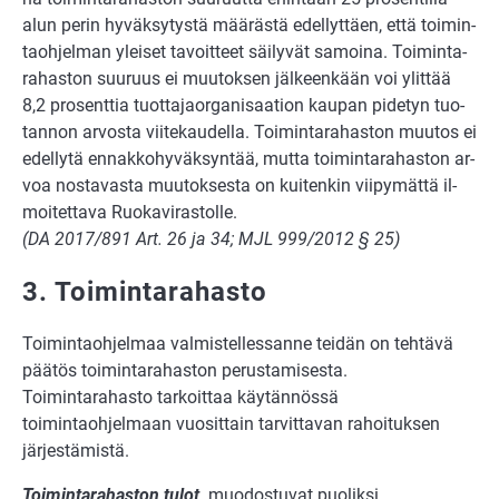
alun pe­rin hy­väk­sy­tys­tä mää­räs­tä edel­lyt­tä­en, että toi­min­
ta­oh­jel­man ylei­set ta­voit­teet säi­ly­vät sa­moi­na. Toi­min­ta­
ra­has­ton suu­ruus ei muu­tok­sen jäl­keen­kään voi ylit­tää
8,2 pro­sent­tia tuot­ta­ja­or­ga­ni­saa­ti­on kau­pan pi­de­tyn tuo­
tan­non ar­vos­ta vii­te­kau­del­la. Toi­min­ta­ra­has­ton muu­tos ei
edel­ly­tä en­nak­ko­hy­väk­syn­tää, mut­ta toi­min­ta­ra­has­ton ar­
voa nos­ta­vas­ta muu­tok­ses­ta on kui­ten­kin vii­py­mät­tä il­
moi­tet­ta­va Ruo­ka­vi­ras­tol­le.
(DA 2017/891 Art. 26 ja 34; MJL 999/2012 § 25)
3. Toimintarahasto
Toimintaohjelmaa valmistellessanne teidän on tehtävä
päätös toimintarahaston perustamisesta.
Toimintarahasto tarkoittaa käytännössä
toimintaohjelmaan vuosittain tarvittavan rahoituksen
järjestämistä.
Toimintarahaston tulot
muodostuvat puoliksi