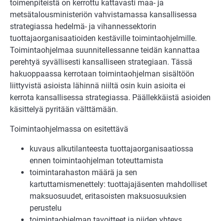
toimenpiteistä on kerrottu kattavasti maa- ja
metsätalousministeriön vahvistamassa kansallisessa
strategiassa hedelmä- ja vihannessektorin
tuottajaorganisaatioiden kestäville toimintaohjelmille.
Toimintaohjelmaa suunnitellessanne teidän kannattaa
perehtyä syvällisesti kansalliseen strategiaan. Tässä
hakuoppaassa kerrotaan toimintaohjelman sisältöön
liittyvistä asioista lähinnä niiltä osin kuin asioita ei
kerrota kansallisessa strategiassa. Päällekkäistä asioiden
käsittelyä pyritään välttämään.
Toimintaohjelmassa on esitettävä
kuvaus alkutilanteesta tuottajaorganisaatiossa
ennen toimintaohjelman toteuttamista
toimintarahaston määrä ja sen
kartuttamismenettely: tuottajajäsenten mahdolliset
maksuosuudet, eritasoisten maksuosuuksien
perustelu
toimintaohjelman tavoitteet ja niiden yhteys