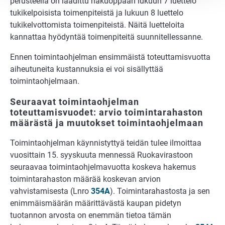
perusteella on laadittu hakuoppaan lukuun 7 luettelo
tukikelpoisista toimenpiteistä ja lukuun 8 luettelo
tukikelvottomista toimenpiteistä. Näitä luetteloita
kannattaa hyödyntää toimenpiteitä suunnitellessanne.
Ennen toimintaohjelman ensimmäistä toteuttamisvuotta
aiheutuneita kustannuksia ei voi sisällyttää
toimintaohjelmaan.
Seuraavat toimintaohjelman
toteuttamisvuodet: arvio toimintarahaston
määrästä ja muutokset toimintaohjelmaan
Toimintaohjelman käynnistyttyä teidän tulee ilmoittaa
vuosittain 15. syyskuuta mennessä Ruokavirastoon
seuraavaa toimintaohjelmavuotta koskeva hakemus
toimintarahaston määrää koskevan arvion
vahvistamisesta (Lnro
354A
). Toimintarahastosta ja sen
enimmäismäärän määrittävästä kaupan pidetyn
tuotannon arvosta on enemmän tietoa tämän