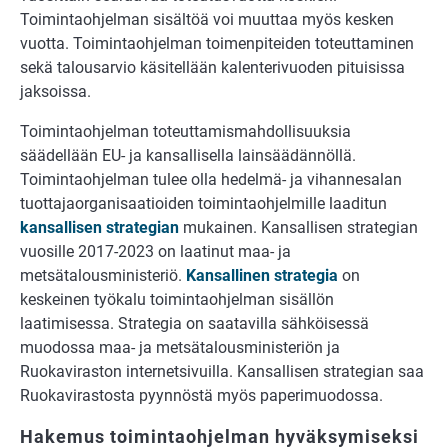
Toimintaohjelman sisältöä voi muuttaa myös kesken
vuotta. Toimintaohjelman toimenpiteiden toteuttaminen
sekä talousarvio käsitellään kalenterivuoden pituisissa
jaksoissa.
Toimintaohjelman toteuttamismahdollisuuksia
säädellään EU- ja kansallisella lainsäädännöllä.
Toimintaohjelman tulee olla hedelmä- ja vihannesalan
tuottajaorganisaatioiden toimintaohjelmille laaditun
kansallisen strategian
mukainen. Kansallisen strategian
vuosille 2017-2023 on laatinut maa- ja
metsätalousministeriö.
Kansallinen strategia
on
keskeinen työkalu toimintaohjelman sisällön
laatimisessa. Strategia on saatavilla sähköisessä
muodossa maa- ja metsätalousministeriön ja
Ruokaviraston internetsivuilla. Kansallisen strategian saa
Ruokavirastosta pyynnöstä myös paperimuodossa.
Hakemus toimintaohjelman hyväksymiseksi