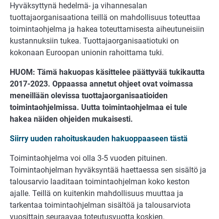
Hyväksyttynä hedelmä- ja vihannesalan
tuottajaorganisaationa teillä on mahdollisuus toteuttaa
toimintaohjelma ja hakea toteuttamisesta aiheutuneisiin
kustannuksiin tukea. Tuottajaorganisaatiotuki on
kokonaan Euroopan unionin rahoittama tuki.
HUOM: Tämä hakuopas käsittelee päättyvää tukikautta
2017-2023. Oppaassa annetut ohjeet ovat voimassa
meneillään olevissa tuottajaorganisaatioiden
toimintaohjelmissa. Uutta toimintaohjelmaa ei tule
hakea näiden ohjeiden mukaisesti.
Siirry uuden rahoituskauden hakuoppaaseen tästä
Toimintaohjelma voi olla 3-5 vuoden pituinen.
Toimintaohjelman hyväksyntää haettaessa sen sisältö ja
talousarvio laaditaan toimintaohjelman koko keston
ajalle. Teillä on kuitenkin mahdollisuus muuttaa ja
tarkentaa toimintaohjelman sisältöä ja talousarviota
vuosittain seuraavaa toteutusvuotta koskien.