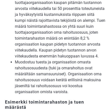
tuottajaorganisaation kaupan pitämän tuotannon
arvosta viitekaudella tai 50 prosenttia toteutuneista
ja hyväksytyistä kustannuksista riippuen siitä
kumpi näistä rajoittavista tekijöistä on alempi. Tuen
määrä toimintarahastossa on yhtä suuri kuin
tuottajaorganisaation oma rahoitusosuus, joten
toimintarahaston määrä on enintään 8,2 %
organisaation kaupan pidetyn tuotannon arvosta
viitekaudella. Kaupan pidetyn tuotannon arvon
viitekaudesta enemmän hakuoppaan luvussa 4.
Muodostuu tuesta ja organisaation omasta
rahoitusosuudesta (tuki ja omarahoitus ovat
määrältään samansuuruiset). Organisaation oma
rahoitusosuus voidaan kerätä erillisinä maksuina
jäseniltä tai rahoitusosuus voi koostua
organisaation omista varoista.
Esimerkki toimintarahaston ja tuen
määrästä