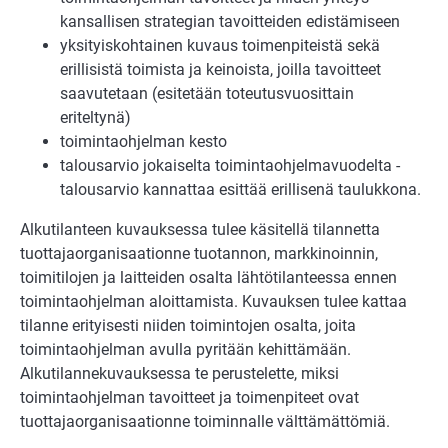
kansallisen strategian tavoitteiden edistämiseen
yksityiskohtainen kuvaus toimenpiteistä sekä
erillisistä toimista ja keinoista, joilla tavoitteet
saavutetaan (esitetään toteutusvuosittain
eriteltynä)
toimintaohjelman kesto
talousarvio jokaiselta toimintaohjelmavuodelta -
talousarvio kannattaa esittää erillisenä taulukkona.
Alkutilanteen kuvauksessa tulee käsitellä tilannetta
tuottajaorganisaationne tuotannon, markkinoinnin,
toimitilojen ja laitteiden osalta lähtötilanteessa ennen
toimintaohjelman aloittamista. Kuvauksen tulee kattaa
tilanne erityisesti niiden toimintojen osalta, joita
toimintaohjelman avulla pyritään kehittämään.
Alkutilannekuvauksessa te perustelette, miksi
toimintaohjelman tavoitteet ja toimenpiteet ovat
tuottajaorganisaationne toiminnalle välttämättömiä.