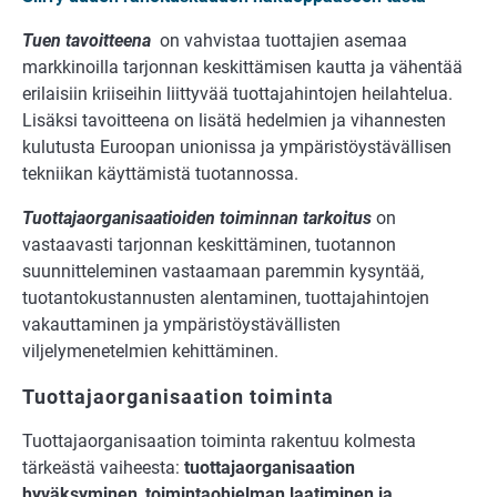
Tuen tavoitteena
on vahvistaa tuottajien asemaa
markkinoilla tarjonnan keskittämisen kautta ja vähentää
erilaisiin kriiseihin liittyvää tuottajahintojen heilahtelua.
Lisäksi tavoitteena on lisätä hedelmien ja vihannesten
kulutusta Euroopan unionissa ja ympäristöystävällisen
tekniikan käyttämistä tuotannossa.
Tuottajaorganisaatioiden toiminnan
tarkoitus
on
vastaavasti tarjonnan keskittäminen, tuotannon
suunnitteleminen vastaamaan paremmin kysyntää,
tuotantokustannusten alentaminen, tuottajahintojen
vakauttaminen ja ympäristöystävällisten
viljelymenetelmien kehittäminen.
Tuottajaorganisaation toiminta
Tuottajaorganisaation toiminta rakentuu kolmesta
tärkeästä vaiheesta:
tuottajaorganisaation
hyväksyminen
,
toimintaohjelman laatiminen ja