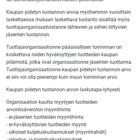
Kaupan pidetyn tuotannon arvoa myöhemmin vuosittain
laskettaessa mukaan laskettava tuotanto sisältää myös
tuottajaorganisaatiostanne lähtevien ja siihen liittyvien
jäsenten tuotannon.
Tuottajaorganisaationne pääasiallisen toiminnan on
koskettava niiden hyväksyttyjen tuotteiden kaupan
pitämistä, jotka ovat organisaationne jäsenten tuottamia.
Tuottajaorganisaationne kaupan pidetyn tuotannon arvo
ei siis voi olla pienempi kuin muun toiminnan arvo.
Kaupan pidetyn tuotannon arvon laskutapa lyhyesti
Organisaation kautta myytyjen tuotteiden
arvonlisäveroton myyntihinta
- ei-jäsenten tuotteiden myyntihinta
- ei-hyväksyttävien tuotteiden myynti
- ulkoiset kuljetuskustannukset (myyntirahdit)
- jalostus- ja toimituskustannukset