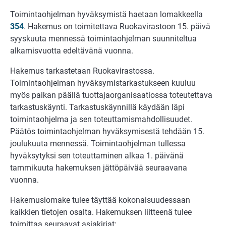
Toimintaohjelman hyväksymistä haetaan lomakkeella
354
. Hakemus on toimitettava Ruokavirastoon 15. päivä
syyskuuta mennessä toimintaohjelman suunniteltua
alkamisvuotta edeltävänä vuonna.
Hakemus tarkastetaan Ruokavirastossa.
Toimintaohjelman hyväksymistarkastukseen kuuluu
myös paikan päällä tuottajaorganisaatiossa toteutettava
tarkastuskäynti. Tarkastuskäynnillä käydään läpi
toimintaohjelma ja sen toteuttamismahdollisuudet.
Päätös toimintaohjelman hyväksymisestä tehdään 15.
joulukuuta mennessä. Toimintaohjelman tullessa
hyväksytyksi sen toteuttaminen alkaa 1. päivänä
tammikuuta hakemuksen jättöpäivää seuraavana
vuonna.
Hakemuslomake tulee täyttää kokonaisuudessaan
kaikkien tietojen osalta. Hakemuksen liitteenä tulee
toimittaa seuraavat asiakirjat: