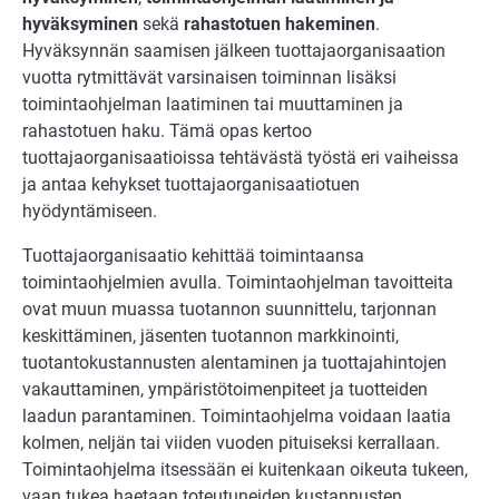
hyväksyminen
sekä
rahastotuen hakeminen
.
Hyväksynnän saamisen jälkeen tuottajaorganisaation
vuotta rytmittävät varsinaisen toiminnan lisäksi
toimintaohjelman laatiminen tai muuttaminen ja
rahastotuen haku. Tämä opas kertoo
tuottajaorganisaatioissa tehtävästä työstä eri vaiheissa
ja antaa kehykset tuottajaorganisaatiotuen
hyödyntämiseen.
Tuottajaorganisaatio kehittää toimintaansa
toimintaohjelmien avulla. Toimintaohjelman tavoitteita
ovat muun muassa tuotannon suunnittelu, tarjonnan
keskittäminen, jäsenten tuotannon markkinointi,
tuotantokustannusten alentaminen ja tuottajahintojen
vakauttaminen, ympäristötoimenpiteet ja tuotteiden
laadun parantaminen. Toimintaohjelma voidaan laatia
kolmen, neljän tai viiden vuoden pituiseksi kerrallaan.
Toimintaohjelma itsessään ei kuitenkaan oikeuta tukeen,
vaan tukea haetaan toteutuneiden kustannusten