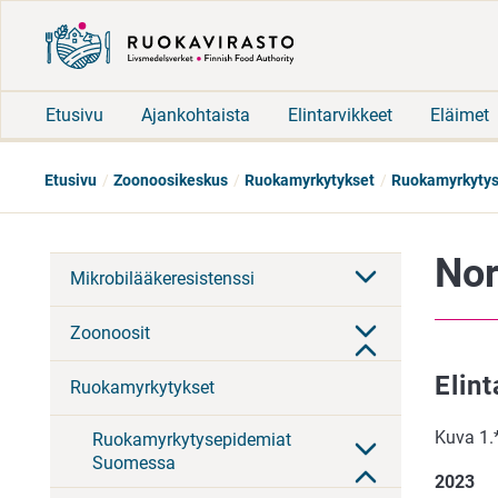
Etusivu
Ajankohtaista
Elintarvikkeet
Eläimet
Etusivu
Zoonoosikeskus
Ruokamyrkytykset
Ruokamyrkytyst
Nor
Mikrobilääkeresistenssi
Zoonoosit
Elint
Ruokamyrkytykset
Kuva 1.
Ruokamyrkytysepidemiat
Suomessa
2023