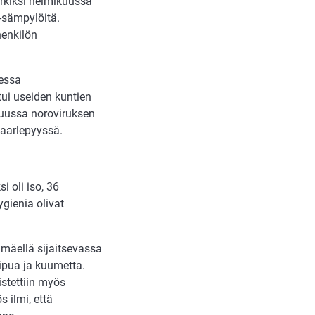
merkiksi helmikuussa
-sämpylöitä.
henkilön
dessa
ui useiden kuntien
äkuussa noroviruksen
aarlepyyssä.
 oli iso, 36
ygienia olivat
mäellä sijaitsevassa
kipua ja kuumetta.
istettiin myös
 ilmi, että