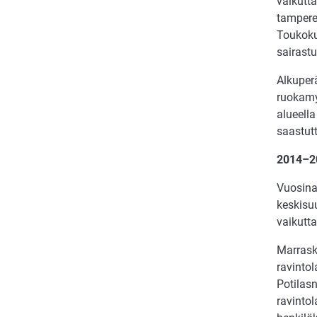
vaikutta
tampere
Toukoku
sairast
Alkuperä
ruokamy
alueella
saastut
2014–2
Vuosina 
keskisuu
vaikutt
Marrask
ravintol
Potilasn
ravinto