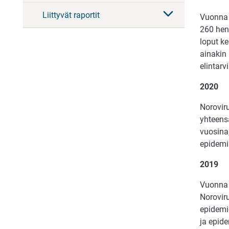
Liittyvät raportit
Vuonna 2
260 hen
loput ke
ainakin
elintarv
2020
Noroviru
yhteensä
vuosina,
epidemia
2019
Vuonna 2
Noroviru
epidemio
ja epide