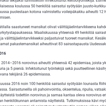
vaksi tekijäksi tunnistettiin infektoitunut keittiötyöntekijä. Esi
laisessa koulussa 50 henkilöä sairastui syötyään juusto-kurkku
ussa puolestaan kotona valmistettu voileipäkakku aiheutti 12 
umisen.
tilalla saastuneet mansikat olivat välittäjäelintarvikkeena kah
rkytystapauksessa. Maaliskuussa yhteensä 49 henkilöä sairast
 ja välittäjäelintarvikkeeksi paljastuivat tuoreet mansikat. Kes
tamat pakastemansikat aiheuttivat 83 sairastapausta Uudessak
016
2014–2016 norovirus aiheutti yhteensä 42 epidemiaa, joista yksi
ria ja 5 pieniä. Infektoitunut työntekijä sekä puutteellinen käsih
avana tekijänä 26 epidemiassa.
uussa 2016 noin 100 henkilöä sairastui syötyään lounasta Riihi
assa. Sairastuneilla oli pahoinvointia, oksentelua, ripulia, vatsa
äytteistä todettiin norovirus ja samaa kantaa oleva norovirus er
lan henkilökunnan antamista näytteistä. Tutkimuksissa kävi myös