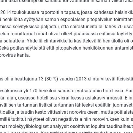
kunnasta useampi oli sairastunut vatsatautiin saman viikon aik
2014 toukokuussa raportoitiin tapaus, jossa kahdessa helsinkil
ui henkilöitä syötyään saman espoolaisen pitopalvelun toimittam
ssa selvityksissä paljastui, että sairastuneita oli lähes 70 usea
elun toimittamat ruoat olivat olleet pääasiassa erilaisia täytetty
a salaatteja. Yhdellä elintarvikkeita käsittelevällä henkilöllä oli 
 Sekä potilasnäytteistä että pitopalvelun henkilökunnan antamist
rovirus kanta.
s oli aiheuttajana 13 (30 %) vuoden 2013 elintarvikevälitteisist
säkuussa yli 170 henkilöä sairastui vatsatautiin hotellissa. Sa
n ajan, useassa hotellissa vierailleessa asiakasryhmässä. Elint
välisen tartunnan lisäksi tartunnan lähteeksi epäiltiin juomavett
ioaika ja taudin kesto viittasivat norovirukseen, mutta potilais
illä tutkitut näytteet olivat negatiivisia niin noroviruksen kuin
t molekyylibiologiset analyysit osoittivat lopulta taudinaiheut