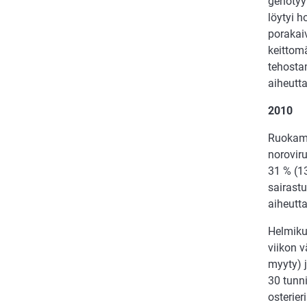
genotyy
löytyi h
porakaiv
keittomä
tehostam
aiheutta
2010
Ruokamyr
noroviru
31 % (13
sairastu
aiheutt
Helmikuu
viikon v
myyty) j
30 tunni
osterier