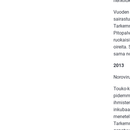
henkilö
Vuoden 
sairast
Tarkemmi
Pitopalv
ruokaisi
oireita.
sama no
2013
Noroviru
Touko-ke
pidemmä
ihmisten
inkubaat
menetelm
Tarkemma