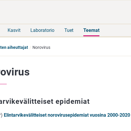
Siirry
Siirry
suoraan
koko
sisältöön
sivuston
hakuun
Kasvit
Laboratorio
Tuet
Teemat
en aiheuttajat
Norovirus
ovirus
arvikevälitteiset epidemiat
*)
Elintarvikevälitteiset norovirusepidemiat vuosina 2000-2020