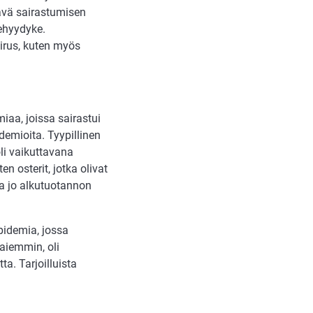
tävä sairastumisen
mehyydyke.
ovirus, kuten myös
iaa, joissa sairastui
demioita. Tyypillinen
li vaikuttavana
n osterit, jotka olivat
ua jo alkutuotannon
pidemia, jossa
 aiemmin, oli
ta. Tarjoilluista