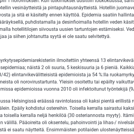
pin 1 noroviruksen. Kun tutkimukset uusittiin toukokuussa, sam
otellin vesinäytteistä ja pintapuhtausnäytteistä. Hotellin juomav
osta ja sitä ei käsitelty ennen käyttöä. Epidemia saatiin hallin
äräyksellä, puhdistamalla ja desinfioimalla hotellin veden käsit
alla hotellitilojen siivousta uusien tartuntojen estämiseksi. V
jaa ja siihen johtanutta syytä ei ole saatu selvitettyä.
kytysepidemiarekisteriin ilmoitettiin yhteensä 13 elintarvikeväl
sepidemiaa; näistä 2 oli suuria, 5 keskisuuria ja 6 pieniä. Kaikki
/42) elintarvikevälitteisistä epidemioista ja 54 %:lla ruokamyrk
neista oli norovirustartunta. Yleisin osoitettu tai epäilty vaikutt
amissa epidemioissa vuonna 2010 oli infektoitunut työntekijä (9
ssa Helsingissä eräässä ravintolassa oli kaksi pientä erillistä
älein. Epäily kohdistui ostereihin. Toisella kerralla sairastui kak
a toisella kerralla neljä henkilöä (30 osteriannosta myyty). Itämis
n välillä. Pääoireita oli oksentelu, pahoinvointi ja lihas-/ nivels
istä ei saatu näytteitä. Ensimmäisten potilaiden ulostenäytteissä