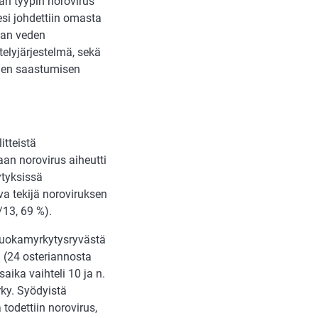
an tyypin norovirus
esi johdettiin omasta
taan veden
telyjärjestelmä, sekä
eden saastumisen
itteistä
aan norovirus aiheutti
ytyksissä
ava tekijä noroviruksen
/13, 69 %).
 ruokamyrkytysryvästä
si (24 osteriannosta
aika vaihteli 10 ja n.
ärky. Syödyistä
 todettiin norovirus,