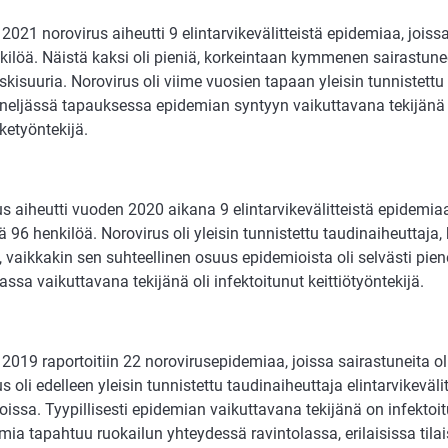
021 norovirus aiheutti 9 elintarvikevälitteistä epidemiaa, joiss
kilöä. Näistä kaksi oli pieniä, korkeintaan kymmenen sairastune
skisuuria. Norovirus oli viime vuosien tapaan yleisin tunnistettu
 neljässä tapauksessa epidemian syntyyn vaikuttavana tekijänä o
iketyöntekijä.
s aiheutti vuoden 2020 aikana 9 elintarvikevälitteistä epidemiaa
 96 henkilöä. Norovirus oli yleisin tunnistettu taudinaiheuttaja, 
 vaikkakin sen suhteellinen osuus epidemioista oli selvästi pie
ssa vaikuttavana tekijänä oli infektoitunut keittiötyöntekijä.
019 raportoitiin 22 norovirusepidemiaa, joissa sairastuneita ol
s oli edelleen yleisin tunnistettu taudinaiheuttaja elintarvikeväli
issa. Tyypillisesti epidemian vaikuttavana tekijänä on infektoit
mia tapahtuu ruokailun yhteydessä ravintolassa, erilaisissa til