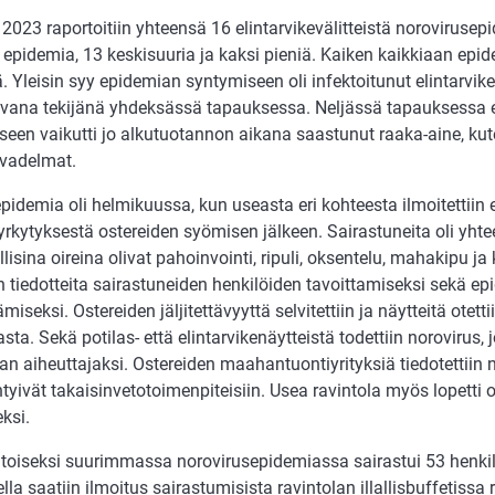
023 raportoitiin yhteensä 16 elintarvikevälitteistä norovirusep
i epidemia, 13 keskisuuria ja kaksi pieniä. Kaiken kaikkiaan epi
. Yleisin syy epidemian syntymiseen oli infektoitunut elintarviket
avana tekijänä yhdeksässä tapauksessa. Neljässä tapauksessa
een vaikutti jo alkutuotannon aikana saastunut raaka-aine, kute
vadelmat.
pidemia oli helmikuussa, kun useasta eri kohteesta ilmoitettiin 
rkytyksestä ostereiden syömisen jälkeen. Sairastuneita oli yhte
lisina oireina olivat pahoinvointi, ripuli, oksentelu, mahakipu 
n tiedotteita sairastuneiden henkilöiden tavoittamiseksi sekä e
miseksi. Ostereiden jäljitettävyyttä selvitettiin ja näytteitä otetti
asta. Sekä potilas- että elintarvikenäytteistä todettiin norovirus, 
n aiheuttajaksi. Ostereiden maahantuontiyrityksiä tiedotettiin 
htyivät takaisinvetotoimenpiteisiin. Usea ravintola myös lopetti
eksi.
toiseksi suurimmassa norovirusepidemiassa sairastui 53 henki
lla saatiin ilmoitus sairastumisista ravintolan illallisbuffetissa 