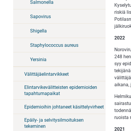
Salmonella
Kyselytu
riskiä l
Sapovirus
Potilasn
jälkiruo
Shigella
2022
Staphylococcus aureus
Noroviru
248 henk
Yersinia
syy epid
tekijänä
Välittäjäelintarvikkeet
välittäj
aikana, 
Elintarvikevälitteisten epidemioiden
tapahtumapaikat
Helmiku
sairastu
Epidemioihin johtaneet käsittelyvirheet
todennäk
ruoista 
Epäily- ja selvitysilmoituksen
tekeminen
2021