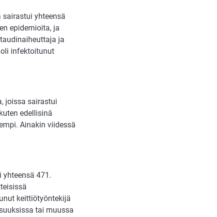
a sairastui yhteensä
en epidemioita, ja
 taudinaiheuttaja ja
li infektoitunut
, joissa sairastui
kuten edellisinä
nempi. Ainakin viidessä
i yhteensä 471.
tteisissä
unut keittiötyöntekijä
aisuuksissa tai muussa