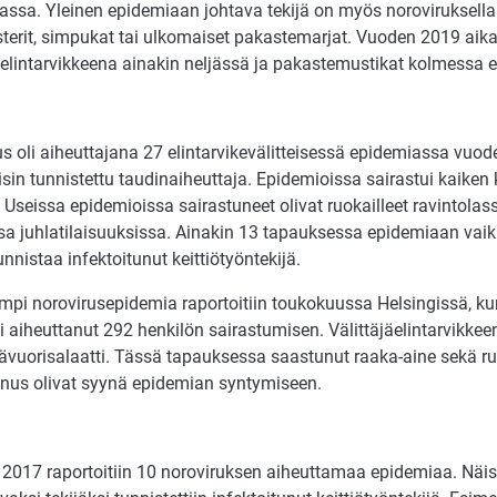
assa. Yleinen epidemiaan johtava tekijä on myös noroviruksella
terit, simpukat tai ulkomaiset pakastemarjat. Vuoden 2019 aikan
jäelintarvikkeena ainakin neljässä ja pakastemustikat kolmessa 
s oli aiheuttajana 27 elintarvikevälitteisessä epidemiassa vuod
isin tunnistettu taudinaiheuttaja. Epidemioissa sairastui kaiken
 Useissa epidemioissa sairastuneet olivat ruokailleet ravintolass
ssa juhlatilaisuuksissa. Ainakin 13 tapauksessa epidemiaan vaik
tunnistaa infektoitunut keittiötyöntekijä.
mpi norovirusepidemia raportoitiin toukokuussa Helsingissä, kun
i aiheuttanut 292 henkilön sairastumisen. Välittäjäelintarvikkee
jäävuorisalaatti. Tässä tapauksessa saastunut raaka-aine sekä r
us olivat syynä epidemian syntymiseen.
2017 raportoitiin 10 noroviruksen aiheuttamaa epidemiaa. Näis