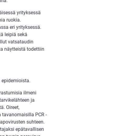
ana.
äisessä yrityksessä
ia ruokia.
ssa eri yrityksessä.
jä leipiä sekä
ollut vatsataudin
a näytteistä todettiin
ä epidemioista.
irastumisia ilmeni
arvikelähteen ja
ä. Oireet,
ta tavanomaisilla PCR -
 sapovirusten suhteen.
tajaksi epätavallisen