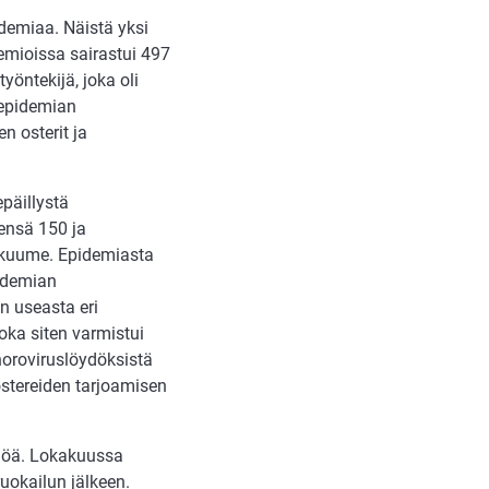
idemiaa. Näistä yksi
demioissa sairastui 497
yöntekijä, joka oli
 epidemian
n osterit ja
epäillystä
ensä 150 ja
ja kuume. Epidemiasta
pidemian
in useasta eri
joka siten varmistui
noroviruslöydöksistä
 ostereiden tarjoamisen
löä. Lokakuussa
ruokailun jälkeen.