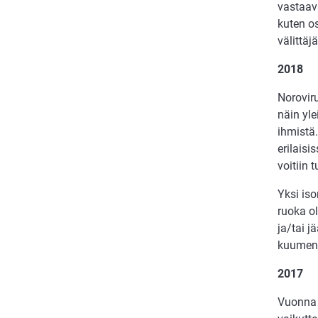
vastaav
kuten os
välittä
2018
Noroviru
näin yle
ihmistä.
erilaisi
voitiin 
Yksi iso
ruoka ol
ja/tai 
kuumenn
2017
Vuonna 