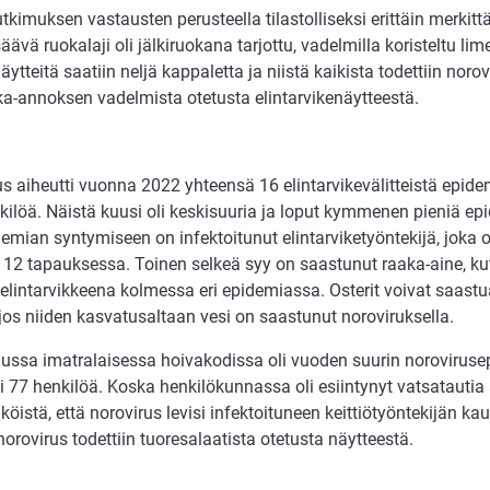
tkimuksen vastausten perusteella tilastolliseksi erittäin merkit
isäävä ruokalaji oli jälkiruokana tarjottu, vadelmilla koristeltu li
äytteitä saatiin neljä kappaletta ja niistä kaikista todettiin nor
ka-annoksen vadelmista otetusta elintarvikenäytteestä.
s aiheutti vuonna 2022 yhteensä 16 elintarvikevälitteistä epidem
ilöä. Näistä kuusi oli keskisuuria ja loput kymmenen pieniä epi
emian syntymiseen on infektoitunut elintarviketyöntekijä, joka o
 12 tapauksessa. Toinen selkeä syy on saastunut raaka-aine, kute
äelintarvikkeena kolmessa eri epidemiassa. Osterit voivat saast
jos niiden kasvatusaltaan vesi on saastunut noroviruksella.
ussa imatralaisessa hoivakodissa oli vuoden suurin noroviruse
i 77 henkilöä. Koska henkilökunnassa oli esiintynyt vatsatautia
öistä, että norovirus levisi infektoituneen keittiötyöntekijän kaut
norovirus todettiin tuoresalaatista otetusta näytteestä.