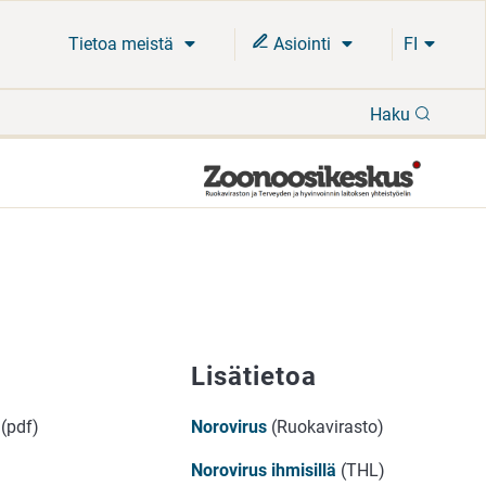
Tietoa meistä
Asiointi
FI
Hae
Haku
Lisätietoa
(pdf)
Norovirus
(Ruokavirasto)
Norovirus ihmisillä
(THL)