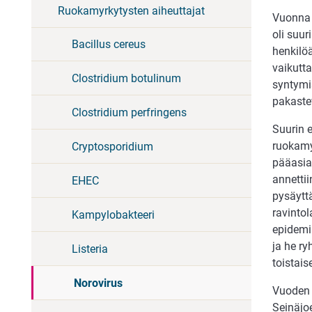
Ruokamyrkytysten aiheuttajat
Vuonna 2
oli suur
Bacillus cereus
henkilöä
vaikutt
Clostridium botulinum
syntymis
pakaste
Clostridium perfringens
Suurin e
ruokamy
Cryptosporidium
pääasial
annettii
EHEC
pysäyttä
ravintol
Kampylobakteeri
epidemia
ja he ry
Listeria
toistais
Norovirus
Vuoden 
Seinäjoe