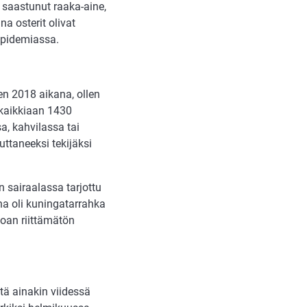
 saastunut raaka-aine,
a osterit olivat
epidemiassa.
en 2018 aikana, ollen
 kaikkiaan 1430
a, kahvilassa tai
uttaneeksi tekijäksi
 sairaalassa tarjottu
na oli kuningatarrahka
uoan riittämätön
tä ainakin viidessä