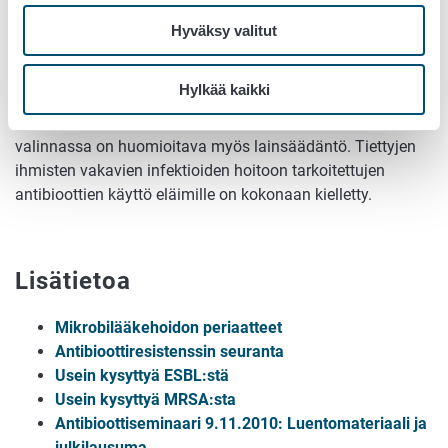
Sopivin antibiootti bakteerien aiheuttamien sairauden
hoitoon valitaan ensisijassa laboratoriotulosten
Hyväksy valitut
perusteella. Jos näytteitä ei ole mahdollista ottaa,
antibioottihoito aloitetaan todennäköisimmän
Hylkää kaikki
taudinaiheuttajan mukaan ja antibiootiksi valitaan
mahdollisimman kapeakirjoinen vaihtoehto. Antibiootin
valinnassa on huomioitava myös lainsäädäntö. Tiettyjen
ihmisten vakavien infektioiden hoitoon tarkoitettujen
antibioottien käyttö eläimille on kokonaan kielletty.
Lisätietoa
Mikrobilääkehoidon periaatteet
Antibioottiresistenssin seuranta
Usein kysyttyä ESBL:stä
Usein kysyttyä MRSA:sta
Antibioottiseminaari 9.11.2010: Luentomateriaali ja
julkilausuma