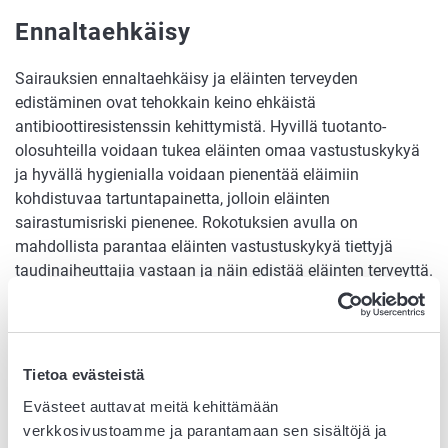
Ennaltaehkäisy
Sairauksien ennaltaehkäisy ja eläinten terveyden
edistäminen ovat tehokkain keino ehkäistä
antibioottiresistenssin kehittymistä. Hyvillä tuotanto-
olosuhteilla voidaan tukea eläinten omaa vastustuskykyä
ja hyvällä hygienialla voidaan pienentää eläimiin
kohdistuvaa tartuntapainetta, jolloin eläinten
sairastumisriski pienenee. Rokotuksien avulla on
mahdollista parantaa eläinten vastustuskykyä tiettyjä
taudinaiheuttajia vastaan ja näin edistää eläinten terveyttä.
Tuotantoeläinten terveydenhuolto pyrkii Suomen
olosuhteissa merkittäviksi katsottujen eläintautien
suunnitelmalliseen ennaltaehkäisyyn, jolloin eläinten
Tietoa evästeistä
sairastumisia ja siitä aiheutuvaa lääkitystarvetta voidaan
vähentää.
Evästeet auttavat meitä kehittämään
verkkosivustoamme ja parantamaan sen sisältöjä ja