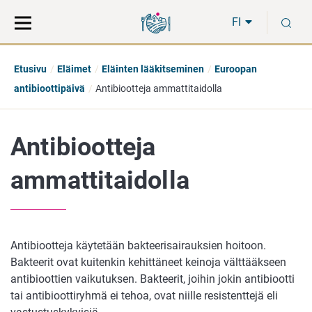
Siirry
Siirry
H
suoraan
koko
FI
sisältöön
sivuston
hakuun
Etusivu
Eläimet
Eläinten lääkitseminen
Euroopan
antibioottipäivä
Antibiootteja ammattitaidolla
Antibiootteja
ammattitaidolla
Antibiootteja käytetään bakteerisairauksien hoitoon.
Bakteerit ovat kuitenkin kehittäneet keinoja välttääkseen
antibioottien vaikutuksen. Bakteerit, joihin jokin antibiootti
tai antibioottiryhmä ei tehoa, ovat niille resistenttejä eli