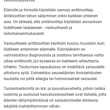
vastustuskykyisiä.
Eläimille ja ihmisille käytetään samoja antibiootteja.
Antibioottien tehon säilyminen onkin kaikkien yhteinen
asia. On tärkeää, että antibiootteja käytetään ainoastaan
todelliseen tarpeeseen - vastuullisesti ja
tarkoituksenmukaisesti.
Vastuulliseen antibioottien käyttöön kuuluu muutakin kuin
lääkkeen antaminen eläimelle. Eläinlääkärin on
varmistuttava diagnoosista ja osattava tarvittaessa valita
oikea antibiootti, jos kyseessä on bakteerin aiheuttama
infektio. Toistuvissa tapauksissa on mietittävä sairaudelle
altistavia syitä. Esimerkiksi seuraeläinten ihotulehdusten
taustalla voi piillä allergia tai hormonaaliset sairaudet.
Tuotantoeläimillä on ikä- ja kasvatusvaiheita, jolloin tarkka
ruokinta ja suotuisat kasvatusolosuhteet ovat tärkeitä, jotta
eläinten lähiympäristössä on sairastumiselle altistavia
tekijöitä mahdollisimman vähän.