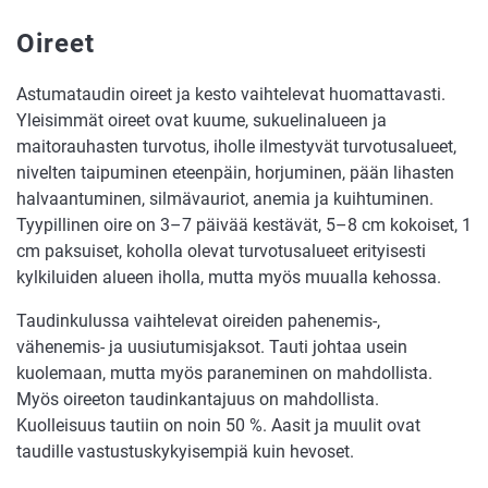
Oireet
Astumataudin oireet ja kesto vaihtelevat huomattavasti.
Yleisimmät oireet ovat kuume, sukuelinalueen ja
maitorauhasten turvotus, iholle ilmestyvät turvotusalueet,
nivelten taipuminen eteenpäin, horjuminen, pään lihasten
halvaantuminen, silmävauriot, anemia ja kuihtuminen.
Tyypillinen oire on 3–7 päivää kestävät, 5–8 cm kokoiset, 1
cm paksuiset, koholla olevat turvotusalueet erityisesti
kylkiluiden alueen iholla, mutta myös muualla kehossa.
Taudinkulussa vaihtelevat oireiden pahenemis-,
vähenemis- ja uusiutumisjaksot. Tauti johtaa usein
kuolemaan, mutta myös paraneminen on mahdollista.
Myös oireeton taudinkantajuus on mahdollista.
Kuolleisuus tautiin on noin 50 %. Aasit ja muulit ovat
taudille vastustuskykyisempiä kuin hevoset.