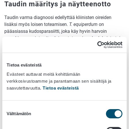
Taudin määritys ja näytteenotto
Taudin varma diagnoosi edellyttää kliinisten oireiden
lisäksi myös loisen toteamisen.
T. equiperdum
on
pääasiassa kudosparasiitti, joka käy hyvin harvoin
verenkierrossa joten itse loisen toteaminen kudoksista tai
genitaalieritteistä on hyvin hankalaa. Käytännössä
diagnoosi perustuu oireisiin ja vasta-ainemääritykseen
komplementinsidontatestillä eläimen seerumista. Vasta-
Tietoa evästeistä
aineita on infektoituneen eläimen veressä, vaikka sillä ei
olisi oireitakaan.
Evästeet auttavat meitä kehittämään
verkkosivustoamme ja parantamaan sen sisältöjä ja
Näytteeksi otetaan kokoverta, josta erotetaan tutkimusta
saavutettavuutta.
Tietoa evästeistä
varten seerumi.
Leviäminen
Suostumuksen
Välttämätön
valinta
Astumatauti leviää eläimestä toiseen astumisen
yhteydessä.