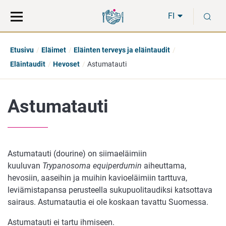
Siirry
Siirry
H
suoraan
koko
FI
sisältöön
sivuston
hakuun
Etusivu
Eläimet
Eläinten terveys ja eläintaudit
Eläintaudit
Hevoset
Astumatauti
Astumatauti
Astumatauti (dourine) on siimaeläimiin
kuuluvan
Trypanosoma equiperdumin
aiheuttama,
hevosiin, aaseihin ja muihin kavioeläimiin tarttuva,
leviämistapansa perusteella sukupuolitaudiksi katsottava
sairaus. Astumatautia ei ole koskaan tavattu Suomessa.
Astumatauti ei tartu ihmiseen.