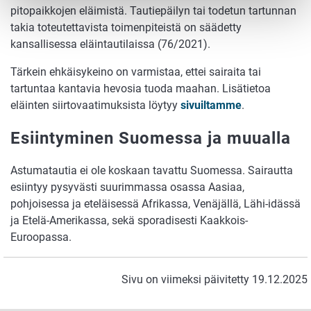
pitopaikkojen eläimistä. Tautiepäilyn tai todetun tartunnan
takia toteutettavista toimenpiteistä on säädetty
kansallisessa eläintautilaissa (76/2021).
Tärkein ehkäisykeino on varmistaa, ettei sairaita tai
tartuntaa kantavia hevosia tuoda maahan. Lisätietoa
eläinten siirtovaatimuksista löytyy
sivuiltamme
.
Esiintyminen Suomessa ja muualla
Astumatautia ei ole koskaan tavattu Suomessa. Sairautta
esiintyy pysyvästi suurimmassa osassa Aasiaa,
pohjoisessa ja eteläisessä Afrikassa, Venäjällä, Lähi-idässä
ja Etelä-Amerikassa, sekä sporadisesti Kaakkois-
Euroopassa.
Sivu on viimeksi päivitetty 19.12.2025