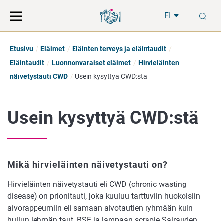
Siirry
Siirry
H
suoraan
koko
FI
sisältöön
sivuston
hakuun
Etusivu
Eläimet
Eläinten terveys ja eläintaudit
Eläintaudit
Luonnonvaraiset eläimet
Hirvieläinten
näivetystauti CWD
Usein kysyttyä CWD:stä
Usein kysyttyä CWD:stä
Mikä hirvieläinten näivetystauti on?
Hirvieläinten näivetystauti eli CWD (chronic wasting
disease) on prionitauti, joka kuuluu tarttuviin huokoisiin
aivorappeumiin eli samaan aivotautien ryhmään kuin
hullun lehmän tauti BSE ja lampaan scrapie.Sairauden