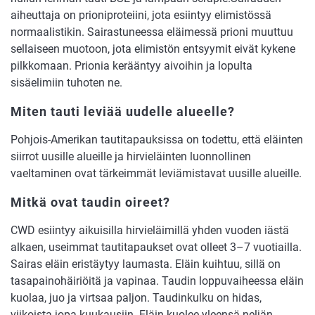
aiheuttaja on prioniproteiini, jota esiintyy elimistössä
normaalistikin. Sairastuneessa eläimessä prioni muuttuu
sellaiseen muotoon, jota elimistön entsyymit eivät kykene
pilkkomaan. Prionia kerääntyy aivoihin ja lopulta
sisäelimiin tuhoten ne.
Miten tauti leviää uudelle alueelle?
Pohjois-Amerikan tautitapauksissa on todettu, että eläinten
siirrot uusille alueille ja hirvieläinten luonnollinen
vaeltaminen ovat tärkeimmät leviämistavat uusille alueille.
Mitkä ovat taudin oireet?
CWD esiintyy aikuisilla hirvieläimillä yhden vuoden iästä
alkaen, useimmat tautitapaukset ovat olleet 3–7 vuotiailla.
Sairas eläin eristäytyy laumasta. Eläin kuihtuu, sillä on
tasapainohäiriöitä ja vapinaa. Taudin loppuvaiheessa eläin
kuolaa, juo ja virtsaa paljon. Taudinkulku on hidas,
viikoista jopa kuukausiin. Eläin kuolee yleensä neljän