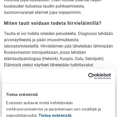
kuukauden kuluessa taudin puhkeamisesta,
luonnonvaraiset eläimet jopa nopeammin.
Miten tauti voidaan todeta hirvieläimillä?
Tautia ei voi todeta oireiden perusteella. Diagnoosi tehdään
aivonäytteestä ja pään imusolmukkeista
laboratoriotesteillä. Hirvieläimen pää lähetetään lähimpään
Ruokaviraston toimipaikkaan, jossa tehdään
eläintautipatologiaa (Helsinki, Kuopio, Oulu, Seinäjoki).
Eläimistä otetut näytteet lähetetään tutkittavaksi
Ruokaviraston laboratorioon Helsinkiin.
Missä eläimissä tautia voi esiintyä?
CWD:hen voivat sairastua lähes kaikki Suomessa
Tietoa evästeistä
tavattavat hirvieläimet (metsäpeura, hirvi, metsäkauris,
Evästeet auttavat meitä kehittämään
poro, valkohäntäkauris). Kuusipeuraa pidetään taudille
verkkosivustoamme ja parantamaan sen sisältöjä ja
vastustuskykyisenä. Pohjois-Amerikassa eniten tapauksia
saavutettavuutta.
Tietoa evästeistä