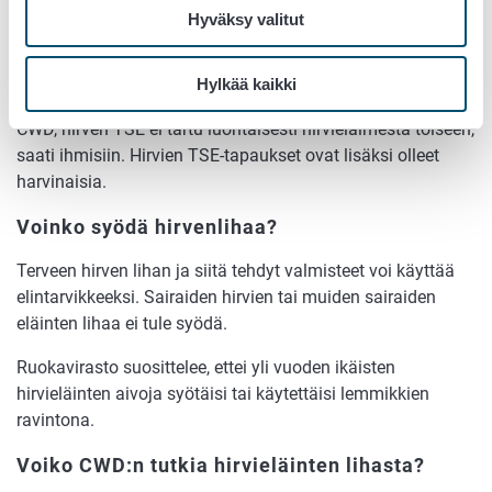
Hyväksy valitut
CWD:n ei ole koskaan todettu tarttuneen ihmiseen. Tauti on
tunnettu USA:ssa yli 50 vuotta ja sitä esiintyy yleisesti
Pohjois-Amerikan hirvieläimissä. Siellä ei kuitenkaan ole
Hylkää kaikki
koskaan todettu CWD:n tarttuneen ihmiseen. Toisin kuin
CWD, hirven TSE ei tartu luontaisesti hirvieläimestä toiseen,
saati ihmisiin. Hirvien TSE-tapaukset ovat lisäksi olleet
harvinaisia.
Voinko syödä hirvenlihaa?
Terveen hirven lihan ja siitä tehdyt valmisteet voi käyttää
elintarvikkeeksi. Sairaiden hirvien tai muiden sairaiden
eläinten lihaa ei tule syödä.
Ruokavirasto suosittelee, ettei yli vuoden ikäisten
hirvieläinten aivoja syötäisi tai käytettäisi lemmikkien
ravintona.
Voiko CWD:n tutkia hirvieläinten lihasta?