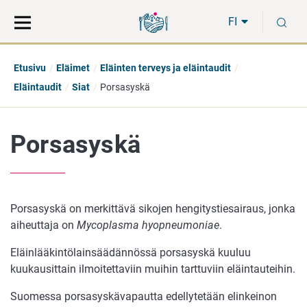
Siirry
Siirry
H
suoraan
koko
FI
sisältöön
sivuston
hakuun
Etusivu
Eläimet
Eläinten terveys ja eläintaudit
Eläintaudit
Siat
Porsasyskä
Porsasyskä
Porsasyskä on merkittävä sikojen hengitystiesairaus, jonka
aiheuttaja on
Mycoplasma hyopneumoniae
.
Eläinlääkintölainsäädännössä porsasyskä kuuluu
kuukausittain ilmoitettaviin muihin tarttuviin eläintauteihin.
Suomessa porsasyskävapautta edellytetään elinkeinon