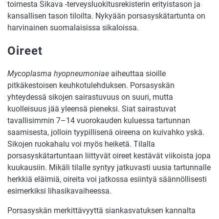
toimesta Sikava -terveysluokitusrekisterin erityistason ja
kansallisen tason tiloilta. Nykyään porsasyskätartunta on
harvinainen suomalaisissa sikaloissa.
Oireet
Mycoplasma hyopneumoniae
aiheuttaa sioille
pitkäkestoisen keuhkotulehduksen. Porsasyskän
yhteydessä sikojen sairastuvuus on suuri, mutta
kuolleisuus jää yleensä pieneksi. Siat sairastuvat
tavallisimmin 7–14 vuorokauden kuluessa tartunnan
saamisesta, jolloin tyypillisenä oireena on kuivahko yskä.
Sikojen ruokahalu voi myös heiketä. Tilalla
porsasyskätartuntaan liittyvät oireet kestävät viikoista jopa
kuukausiin. Mikäli tilalle syntyy jatkuvasti uusia tartunnalle
herkkiä eläimiä, oireita voi jatkossa esiintyä säännöllisesti
esimerkiksi lihasikavaiheessa.
Porsasyskän merkittävyyttä siankasvatuksen kannalta