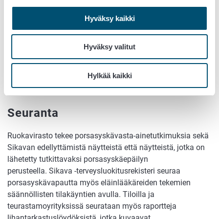
Sikava -terveysluokitusrekisterin erityistason ja kansallisen
Hyväksy kaikki
tason tiloilta. Porsasyskän vastustus koordinoidaan
elinkeinon toimesta.
Hyväksy valitut
Porsasyskätartunta voidaan saneerata sikatilalta.
Saneeraustapoja on useita ja se edellyttää tarkkaa
Hylkää kaikki
etukäteissuunnitelmaa ja toimintaa etenkin niissä
tilanteissa, joissa osa tilan eläimistä halutaan säilyttää.
Seuranta
Ruokavirasto tekee porsasyskävasta-ainetutkimuksia sekä
Sikavan edellyttämistä näytteistä että näytteistä, jotka on
lähetetty tutkittavaksi porsasyskäepäilyn
perusteella. Sikava -terveysluokitusrekisteri seuraa
porsasyskävapautta myös eläinlääkäreiden tekemien
säännöllisten tilakäyntien avulla. Tiloilla ja
teurastamoyrityksissä seurataan myös raportteja
lihantarkastuslöydöksistä, jotka kuvaavat