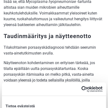
lisää se, että
Mycoplasma hyopneumoniae
-tartunta
altistaa sian muiden mikrobien aiheuttamille
keuhkotulehduksille. Voimakkaammat yleisoireet kuten
kuume, ruokahaluttomuus ja vaikeutunut hengitys liittyvät
yleensä bakteerien aiheuttamiin jälkitauteihin.
Taudinmääritys ja näytteenotto
Tilakohtainen porsasyskädiagnoosi tehdään seerumin
vasta-ainetutkimusten avulla.
Näytteenoton kohdentaminen on erityisen tärkeää, jos
tilalla epäillään uutta porsasyskätartuntaa. Koska
porsasyskän itämisaika on melko pitkä, vasta-aineita
voidaan yleensä jo todeta sellaisilla yksilöillä, joilla
yskäoireet ovat alkaneet muutamia päiviä aikaisemmin.
Tautiepäilytilanteissa näytteenotto tulisi tämän vuoksi
kohdistaa nimenomaan yskiviin sikoihin ja niiden kanssa
samoissa karsinoissa oleviin sikoihin.
Tietoa evästeistä