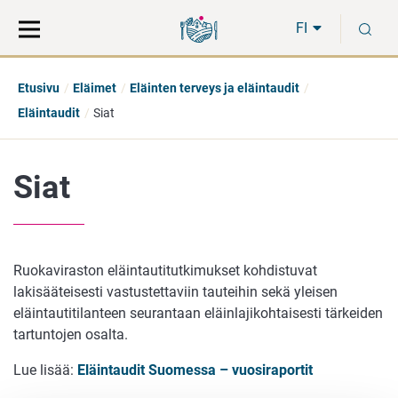
Siirry
Siirry
H
suoraan
koko
FI
sisältöön
sivuston
hakuun
Etusivu
Eläimet
Eläinten terveys ja eläintaudit
Eläintaudit
Siat
Siat
Ruokaviraston eläintautitutkimukset kohdistuvat
lakisääteisesti vastustettaviin tauteihin sekä yleisen
eläintautitilanteen seurantaan eläinlajikohtaisesti tärkeiden
tartuntojen osalta.
Lue lisää:
Eläintaudit Suomessa – vuosiraportit