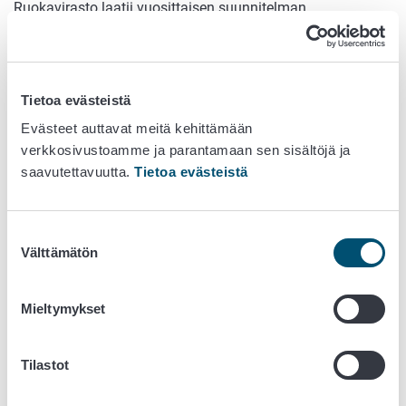
Ruokavirasto laatii vuosittaisen suunnitelman
lakisääteisesti vastustettavien eläintautien
seurantaohjelmista.
Sikataudeista erityisesti seurattavia vastustettavia
Tietoa evästeistä
eläintauteja ovat:
Evästeet auttavat meitä kehittämään
Afrikkalainen sikarutto
verkkosivustoamme ja parantamaan sen sisältöjä ja
Aujeszkyn tauti
saavutettavuutta.
Tietoa evästeistä
Bruselloosi eli luomistauti
Klassinen sikarutto
PRRS-tauti
Suostumuksen
Välttämätön
Salmonella tartunnat
valinta
Suu- ja sorkkatauti
TGE
Mieltymykset
Tietoa muista sikojen sairauksista saat valikosta.
Tilastot
Lisätietoa