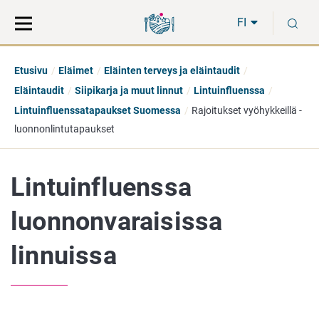
Siirry
Siirry
H
suoraan
koko
FI
sisältöön
sivuston
hakuun
Etusivu
Eläimet
Eläinten terveys ja eläintaudit
Eläintaudit
Siipikarja ja muut linnut
Lintuinfluenssa
Lintuinfluenssatapaukset Suomessa
Rajoitukset vyöhykkeillä -
luonnonlintutapaukset
Lintuinfluenssa
luonnonvaraisissa
linnuissa