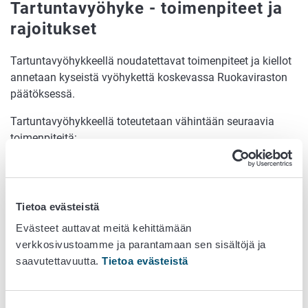
Tartuntavyöhyke - toimenpiteet ja
rajoitukset
Tartuntavyöhykkeellä noudatettavat toimenpiteet ja kiellot
annetaan kyseistä vyöhykettä koskevassa Ruokaviraston
päätöksessä.
Tartuntavyöhykkeellä toteutetaan vähintään seuraavia
toimenpiteitä:
riskinvähentämistoimenpiteet ja
bioturvaamistoimenpiteet, jotta estetään
korkeapatogeenisen lintuinfluenssan leviäminen
Tietoa evästeistä
tartunnan saaneista linnuista muihin eläimiin ja
Evästeet auttavat meitä kehittämään
ihmisiin
verkkosivustoamme ja parantamaan sen sisältöjä ja
luonnonvaraisten lintujen ja niistä saatavien
saavutettavuutta.
Tietoa evästeistä
eläinperäisten tuotteiden siirrot kielletään toisiin
jäsenvaltioihin komission delegoidun asetuksen (EU)
2020/688 mukaisesti