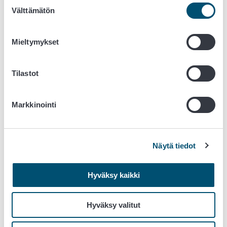
Suostumuksen
kuolleiden luonnonvaraisten lintujen ruhot ja
Välttämätön
valinta
ruhonosat on hävitettävä tai käsiteltävä asetuksen
(EY) 1069/2009 mukaisesti
Mieltymykset
Lisäksi tartuntavyöhykkeellä voidaan
rajoittaa siipikarjan tai vankeudessa pidettävien
Tilastot
lintujen siirtoja
säännellä metsästystoimintaa ja muuta ulkona
Markkinointi
tapahtuvaa toimintaa
rajoittaa luonnonvaraisten lintujen ruokintaa
Poikkeukset
Näytä tiedot
Ruokavirasto voi myöntää hakemuksesta
yksittäistapauksessa luvan poiketa tartuntavyöhykkeellä
Hyväksy kaikki
noudatettavasta kiellosta tai rajoituksesta, jos
poikkeaminen ei aiheuta taudin leviämisen vaaraa.
Hyväksy valitut
Ilmoita lintuinfluenssaepäilystä