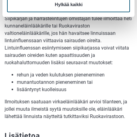
kunnaneläinlääkärille
Hylkää kaikki
Siipikarjan ja harrastelintujen omistajan tulee ilmoittaa heti
kunnaneläinlääkärille tai Ruokaviraston
valtioneläinlääkärille, jos hän havaitsee linnuissaan
lintuinfluenssaan viittaavia sairauden oireita.
Lintuinfluenssan esiintymiseen siipikarjassa voivat viitata
sairauden oireiden kuten apaattisuuden ja
ruokahaluttomuuden lisäksi seuraavat muutokset:
rehun ja veden kulutuksen pieneneminen
munantuotannon pieneneminen tai
lisääntynyt kuolleisuus
Ilmoituksen saatuaan virkaeläinlääkäri arvioi tilanteen, ja
jollei muuta ilmeistä syytä muutoksille ole, eläinlääkäri
lähettää linnuista näytteitä tutkittaviksi Ruokavirastoon.
Lisätietoa