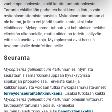
vanhempaispolvesta ja sitä kautta tuotantopolvesta.
Tartunta ehkäistään parhaiten hankkimalla lintuja vain
mykoplasmattomista parvista. Mykoplasmatartuntaan ei
ole hoitoa, ja lintu voi jäädä taudin kantajaksi koko
eliniäkseen. Mykoplasmat tuhoutuvat kohtalaisen herkästi
elimistön ulkopuolella, mutta niiden on todettu säilyvän
eritteissä useita viikkoja. Mykoplasmat ovat herkkiä
tavanomaisille desinfektioaineille.
Seuranta
Mycoplasma gallisepticum
-tartunnan esiintymistä
seurataan sisämarkkinakauppaan hyväksytyissä
siipikarjan pitopaikoissa. Terveistä kana- ja
kalkkunaparvista voidaan tutkia mykoplasmavasta-aineet
terveydenseurantatutkimuksena
. Lisäksi tutkitaan kaikki
Mycoplasma gallisepticum
-tartunnan oireisiin viittaavat
tautiepäilyt tartunnan pois sulkemiseksi
ruumiinavaustutkimuksella tai
hengitystiepaketilla
.