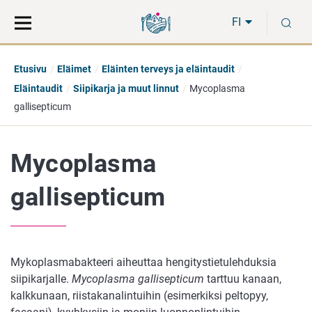
Siirry
Siirry
H
suoraan
koko
FI
sisältöön
sivuston
hakuun
Etusivu
Eläimet
Eläinten terveys ja eläintaudit
Eläintaudit
Siipikarja ja muut linnut
Mycoplasma
gallisepticum
Mycoplasma
gallisepticum
Mykoplasmabakteeri aiheuttaa hengitystietulehduksia
siipikarjalle.
Mycoplasma gallisepticum
tarttuu kanaan,
kalkkunaan, riistakanalintuihin (esimerkiksi peltopyy,