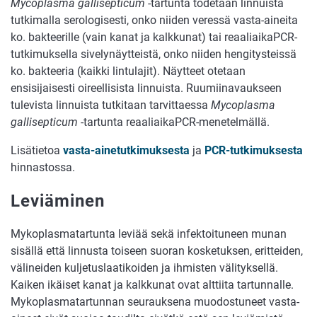
Mycoplasma gallisepticum
-tartunta todetaan linnuista
tutkimalla serologisesti, onko niiden veressä vasta-aineita
ko. bakteerille (vain kanat ja kalkkunat) tai reaaliaikaPCR-
tutkimuksella sivelynäytteistä, onko niiden hengitysteissä
ko. bakteeria (kaikki lintulajit). Näytteet otetaan
ensisijaisesti oireellisista linnuista. Ruumiinavaukseen
tulevista linnuista tutkitaan tarvittaessa
Mycoplasma
gallisepticum
-tartunta reaaliaikaPCR-menetelmällä.
Lisätietoa
vasta-ainetutkimuksesta
ja
PCR-tutkimuksesta
hinnastossa.
Leviäminen
Mykoplasmatartunta leviää sekä infektoituneen munan
sisällä että linnusta toiseen suoran kosketuksen, eritteiden,
välineiden kuljetuslaatikoiden ja ihmisten välityksellä.
Kaiken ikäiset kanat ja kalkkunat ovat alttiita tartunnalle.
Mykoplasmatartunnan seurauksena muodostuneet vasta-