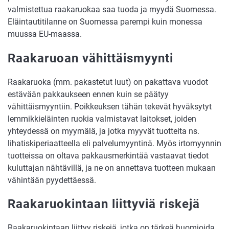
valmistettua raakaruokaa saa tuoda ja myydä Suomessa.
Eläintautitilanne on Suomessa parempi kuin monessa
muussa EU-maassa.
Raakaruoan vähittäismyynti
Raakaruoka (mm. pakastetut luut) on pakattava vuodot
estävään pakkaukseen ennen kuin se päätyy
vähittäismyyntiin. Poikkeuksen tähän tekevät hyväksytyt
lemmikkieläinten ruokia valmistavat laitokset, joiden
yhteydessä on myymälä, ja jotka myyvät tuotteita ns.
lihatiskiperiaatteella eli palvelumyyntinä. Myös irtomyynnin
tuotteissa on oltava pakkausmerkintää vastaavat tiedot
kuluttajan nähtävillä, ja ne on annettava tuotteen mukaan
vähintään pyydettäessä.
Raakaruokintaan liittyviä riskejä
Raakaruokintaan liittyy riskejä, jotka on tärkeä huomioida,