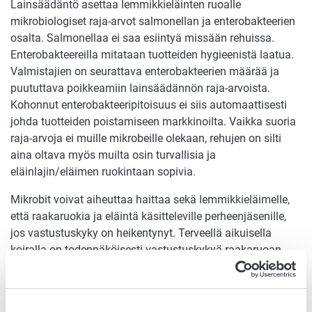
Lainsäädäntö asettaa lemmikkieläinten ruoalle
mikrobiologiset raja-arvot salmonellan ja enterobakteerien
osalta. Salmonellaa ei saa esiintyä missään rehuissa.
Enterobakteereilla mitataan tuotteiden hygieenistä laatua.
Valmistajien on seurattava enterobakteerien määrää ja
puututtava poikkeamiin lainsäädännön raja-arvoista.
Kohonnut enterobakteeripitoisuus ei siis automaattisesti
johda tuotteiden poistamiseen markkinoilta. Vaikka suoria
raja-arvoja ei muille mikrobeille olekaan, rehujen on silti
aina oltava myös muilta osin turvallisia ja
eläinlajin/eläimen ruokintaan sopivia.
Mikrobit voivat aiheuttaa haittaa sekä lemmikkieläimelle,
että raakaruokia ja eläintä käsitteleville perheenjäsenille,
jos vastustuskyky on heikentynyt. Terveellä aikuisella
koiralla on todennäköisesti vastustuskykyä raakaruoan
mikrobeita vastaan, mutta mm. nuorilla, vanhoilla ja
sairailla vastustuskyky voi olla riittämätön. Haitalliset
bakteerit voivat aiheuttaa lemmikeille esimerkiksi kroonisia