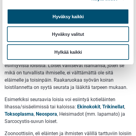
Ruokavirasto on tehnyt tutkimuksen kotimaisten
Hyväksy kaikki
raakaruokien mikrobeista ja kyseisen tutkimuksen raportin
voit lukea
täältä
.
Hyväksy valitut
Loiset
Jotkut loiset elävät lihassa tai sisäelimissä. Pakastaminen
Hylkää kaikki
ei tapa suurinta osaa liha- ja eläinperäisissä tuotteissa
esiintyvistä loisista. Loiset valitsevat isäntänsä, joten se
mikä on turvallista ihmiselle, ei välttämättä ole sitä
eläimelle ja toisinpäin. Raakaruokaa syövän koiran
loistilannetta on syytä seurata ja lääkitä tarpeen mukaan.
Esimerkiksi seuraavia loisia voi esiintyä kotieläinten
lihassa/sisäelimissä tai kaloissa:
Ekinokokit
,
Trikinellat
,
Toksoplasma
,
Neospora
, Heisimadot (mm. lapamato) ja
Sarcocystis-suvun loiset.
Zoonoottisiin, eli eläinten ja ihmisten välillä tarttuviin loisiin