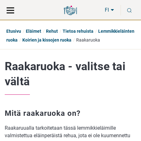
Siirry
Siirry
H
suoraan
koko
FI
sisältöön
sivuston
hakuun
Etusivu
Eläimet
Rehut
Tietoa rehuista
Lemmikkieläinten
ruoka
Koirien ja kissojen ruoka
Raakaruoka
Raakaruoka - valitse tai
vältä
Mitä raakaruoka on?
Raakaruualla tarkoitetaan tässä lemmikkieläimille
valmistettua eläinperäistä rehua, jota ei ole kuumennettu