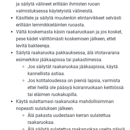
ja säilytä välineet erillään ihmisten ruoan
valmistuksessa käytetyistä välineistä.
Käsittele ja säilytä muutenkin elintarvikkeet selvästi
erillään lemmikkieläinten ruoasta.
Vältä koskemasta käsin raakaruokaan ja jos kosket,
pese kädet välittömästi koskemisen jälkeen, ettet
levitä bakteereja.
Säilytä raakaruoka pakkauksessa, älä irtotavarana
esimerkiksi jääkaapissa tai pakastimessa.
Jos säilytät raakaruokaa jääkaapissa, käytä
kannellista astiaa.
Jos kotitaloudessa on pieniä lapsia, varmista
ettei heillä ole pääsyä koiranruokaan keittiössä
tai eläimen ruokakupilla.
Käytä sulattamasi raakaruoka mahdollisimman
nopeasti sulatuksen jälkeen.
Älä pakasta uudestaan kerran sulatettua
raakaruokaa.
Älä säilytä sulatettua raakaruokaa useita päiviä