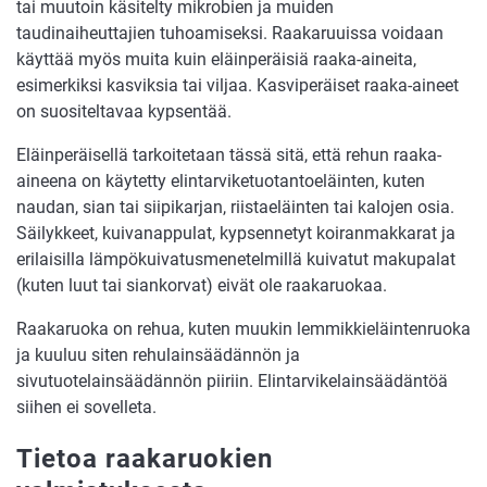
tai muutoin käsitelty mikrobien ja muiden
taudinaiheuttajien tuhoamiseksi. Raakaruuissa voidaan
käyttää myös muita kuin eläinperäisiä raaka-aineita,
esimerkiksi kasviksia tai viljaa. Kasviperäiset raaka-aineet
on suositeltavaa kypsentää.
Eläinperäisellä tarkoitetaan tässä sitä, että rehun raaka-
aineena on käytetty elintarviketuotantoeläinten, kuten
naudan, sian tai siipikarjan, riistaeläinten tai kalojen osia.
Säilykkeet, kuivanappulat, kypsennetyt koiranmakkarat ja
erilaisilla lämpökuivatusmenetelmillä kuivatut makupalat
(kuten luut tai siankorvat) eivät ole raakaruokaa.
Raakaruoka on rehua, kuten muukin lemmikkieläintenruoka
ja kuuluu siten rehulainsäädännön ja
sivutuotelainsäädännön piiriin. Elintarvikelainsäädäntöä
siihen ei sovelleta.
Tietoa raakaruokien