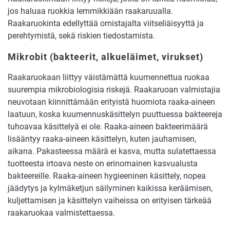
jos haluaa ruokkia lemmikkiään raakaruualla.
Raakaruokinta edellyttää omistajalta viitseliäisyyttä ja
perehtymistä, sekä riskien tiedostamista.
Mikrobit (bakteerit, alkueläimet, virukset)
Raakaruokaan liittyy väistämättä kuumennettua ruokaa
suurempia mikrobiologisia riskejä. Raakaruoan valmistajia
neuvotaan kiinnittämään erityistä huomiota raaka-aineen
laatuun, koska kuumennuskäsittelyn puuttuessa bakteereja
tuhoavaa käsittelyä ei ole. Raaka-aineen bakteerimäärä
lisääntyy raaka-aineen käsittelyn, kuten jauhamisen,
aikana. Pakasteessa määrä ei kasva, mutta sulatettaessa
tuotteesta irtoava neste on erinomainen kasvualusta
bakteereille. Raaka-aineen hygieeninen käsittely, nopea
jäädytys ja kylmäketjun säilyminen kaikissa keräämisen,
kuljettamisen ja käsittelyn vaiheissa on erityisen tärkeää
raakaruokaa valmistettaessa.