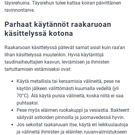
täysrehuina. Täysrehun tulee kattaa koiran päivittäinen
ravinnontarve.
Parhaat käytännöt raakaruoan
käsittelyssä kotona
Raakaruoan käsittelyssä pätevät samat asiat kuin raa’an
lihan käsittelyssä muutenkin. Hyviä käytäntöjä
taudinaiheuttajien kasvun, leviämisen ja ihmisten
tartuttamisen estämiseksi ovat:
Käytä metallisia tai keraamisia välineitä, pese ne
käytön jälkeen välittömästi kuumalla vedellä (yli
70°C). Älä käytä puisia välineitä, koska niitä ei saa
puhtaaksi.
Pese myös eläimen ruokakuppi ja vesiastia. Bakteerit
säilyvät astioiden pinnoilla ja juomavedessä hyvin.
Jos sekoitat raakaruuan itse, käytä eri leikkuulautoja
ja välineitä ihmisten ja eläinten ruuanvalmistukseen