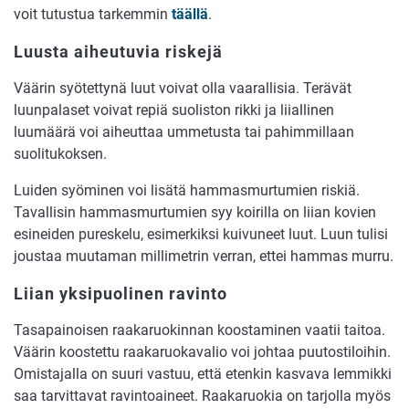
voit tutustua tarkemmin
täällä
.
Luusta aiheutuvia riskejä
Väärin syötettynä luut voivat olla vaarallisia. Terävät
luunpalaset voivat repiä suoliston rikki ja liiallinen
luumäärä voi aiheuttaa ummetusta tai pahimmillaan
suolitukoksen.
Luiden syöminen voi lisätä hammasmurtumien riskiä.
Tavallisin hammasmurtumien syy koirilla on liian kovien
esineiden pureskelu, esimerkiksi kuivuneet luut. Luun tulisi
joustaa muutaman millimetrin verran, ettei hammas murru.
Liian yksipuolinen ravinto
Tasapainoisen raakaruokinnan koostaminen vaatii taitoa.
Väärin koostettu raakaruokavalio voi johtaa puutostiloihin.
Omistajalla on suuri vastuu, että etenkin kasvava lemmikki
saa tarvittavat ravintoaineet. Raakaruokia on tarjolla myös