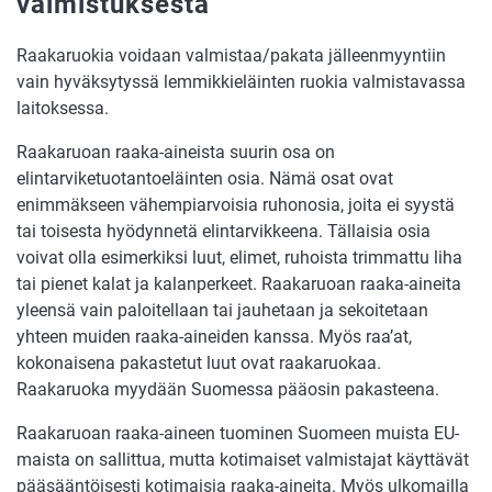
valmistuksesta
Raakaruokia voidaan valmistaa/pakata jälleenmyyntiin
vain hyväksytyssä lemmikkieläinten ruokia valmistavassa
laitoksessa.
Raakaruoan raaka-aineista suurin osa on
elintarviketuotantoeläinten osia. Nämä osat ovat
enimmäkseen vähempiarvoisia ruhonosia, joita ei syystä
tai toisesta hyödynnetä elintarvikkeena. Tällaisia osia
voivat olla esimerkiksi luut, elimet, ruhoista trimmattu liha
tai pienet kalat ja kalanperkeet. Raakaruoan raaka-aineita
yleensä vain paloitellaan tai jauhetaan ja sekoitetaan
yhteen muiden raaka-aineiden kanssa. Myös raa’at,
kokonaisena pakastetut luut ovat raakaruokaa.
Raakaruoka myydään Suomessa pääosin pakasteena.
Raakaruoan raaka-aineen tuominen Suomeen muista EU-
maista on sallittua, mutta kotimaiset valmistajat käyttävät
pääsääntöisesti kotimaisia raaka-aineita. Myös ulkomailla