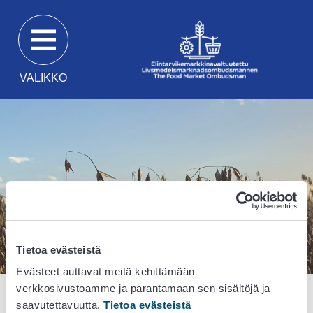
Siirry
suoraan
sisältöön
VALIKKO
Tietoa evästeistä
Evästeet auttavat meitä kehittämään
verkkosivustoamme ja parantamaan sen sisältöjä ja
Etusivu
saavutettavuutta.
Elintarvikemarkkinavaltuutettu
Tietoa evästeistä
Toiminta