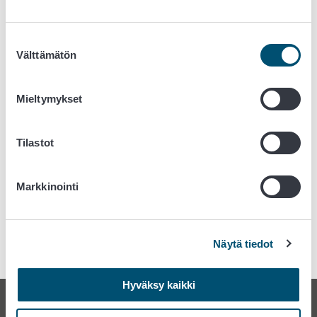
Suositukset
Suositukset
Suostumuksen
Välttämätön
valinta
Elintarvikemarkkinavaltuutetun suositus sopimusten
päättämisestä
Mieltymykset
Suosituksia kustannuskriisin ratkaisemiseksi ja
kannattavuustilanteen parantamiseksi
Tilastot
Markkinointi
Näytä tiedot
Hyväksy kaikki
Elintarvikemarkkinavaltuutetun toimisto