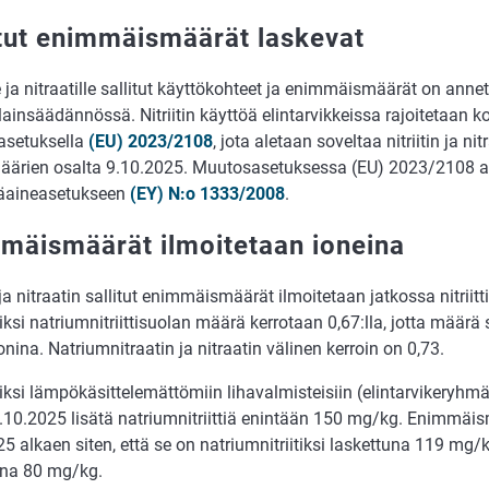
itut enimmäismäärät laskevat
lle ja nitraatille sallitut käyttökohteet ja enimmäismäärät on anne
lainsäädännössä. Nitriitin käyttöä elintarvikkeissa rajoitetaan 
setuksella
(EU) 2023/2108
, jota aletaan soveltaa nitriitin ja ni
äärien osalta 9.10.2025. Muutosasetuksessa (EU) 2023/2108 
isäaineasetukseen
(EY) N:o 1333/2008
.
mäismäärät ilmoitetaan ioneina
n ja nitraatin sallitut enimmäismäärät ilmoitetaan jatkossa nitriitti-
ksi natriumnitriittisuolan määrä kerrotaan 0,67:lla, jotta määrä
i-ionina. Natriumnitraatin ja nitraatin välinen kerroin on 0,73.
iksi lämpökäsittelemättömiin lihavalmisteisiin (elintarvikeryhm
.10.2025 lisätä natriumnitriittiä enintään 150 mg/kg. Enimmäi
5 alkaen siten, että se on natriumnitriitiksi laskettuna 119 mg/kg 
una 80 mg/kg.