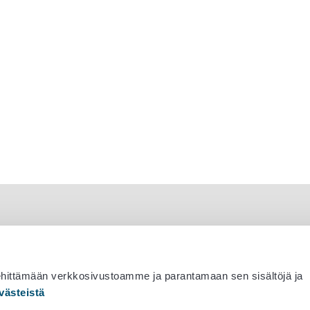
ehittämään verkkosivustoamme ja parantamaan sen sisältöjä ja
västeistä
 530 0400