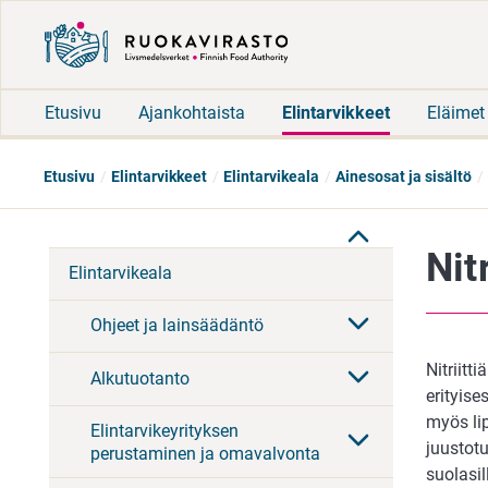
Etusivu
Ajankohtaista
Elintarvikkeet
Eläimet
Etusivu
Elintarvikkeet
Elintarvikeala
Ainesosat ja sisältö
Nit
Elintarvikeala
Ohjeet ja lainsäädäntö
Nitriitt
Alkutuotanto
erityise
myös lip
Elintarvikeyrityksen
juustotu
perustaminen ja omavalvonta
suolasil