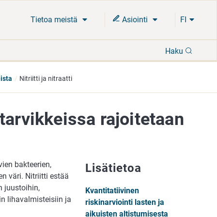
Tietoa meistä
Asiointi
FI
Hae
Haku
eista
Nitriitti ja nitraatti
intarvikkeissa rajoitetaan
vien bakteerien,
Lisätietoa
 väri. Nitriitti estää
n juustoihin,
Kvantitatiivinen
in lihavalmisteisiin ja
riskinarviointi lasten ja
aikuisten altistumisesta