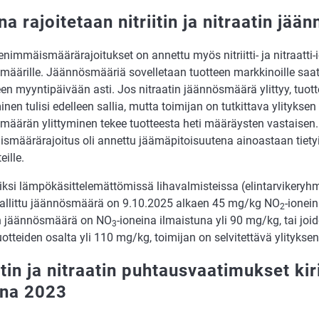
a rajoitetaan nitriitin ja nitraatin jä
nimmäismäärärajoitukset on annettu myös nitriitti- ja nitraatti-
määrille. Jäännösmääriä sovelletaan tuotteen markkinoille saa
en myyntipäivään asti. Jos nitraatin jäännösmäärä ylittyy, tuot
nen tulisi edelleen sallia, mutta toimijan on tutkittava ylityksen s
määrän ylittyminen tekee tuotteesta heti määräysten vastaisen
määrärajoitus oli annettu jäämäpitoisuutena ainoastaan tietyill
eille.
ksi lämpökäsittelemättömissä lihavalmisteissa (elintarvikeryhmä
sallittu jäännösmäärä on 9.10.2025 alkaen 45 mg/kg NO
-ionei
2
in jäännösmäärä on NO
-ioneina ilmaistuna yli 90 mg/kg, tai joi
3
uotteiden osalta yli 110 mg/kg, toimijan on selvitettävä ylityksen
itin ja nitraatin puhtausvaatimukset kir
na 2023