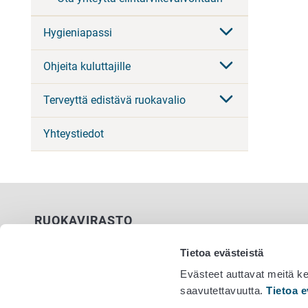
Hygieniapassi
Ohjeita kuluttajille
Terveyttä edistävä ruokavalio
Yhteystiedot
RUOKAVIRASTO
PL 100
Tietoa evästeistä
00027 RUOKAVIRASTO
Evästeet auttavat meitä k
saavutettavuutta.
Tietoa e
Yhteystiedot
Vaihde 029