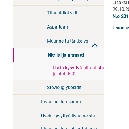
Lisäksi 
29.10.2
Titaanidioksidi
N:o 23
Aspartaami
Usein ky
Muunneltu tärkkelys
Nitriitti ja nitraatti
Usein kysyttyä nitraatista
ja nitriitistä
Stevioliglykosidit
Lisäaineiden saanti
Usein kysyttyä lisäaineista
Lisäaineiden valvontahanke