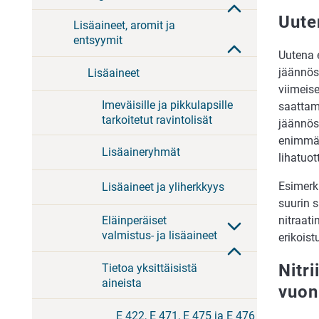
Uuten
Lisäaineet, aromit ja
entsyymit
Uutena e
jäännös
Lisäaineet
viimeise
Imeväisille ja pikkulapsille
saattami
tarkoitetut ravintolisät
jäännös
enimmäis
Lisäaineryhmät
lihatuott
Esimerki
Lisäaineet ja yliherkkyys
suurin 
nitraat
Eläinperäiset
valmistus- ja lisäaineet
erikoist
Nitri
Tietoa yksittäisistä
aineista
vuon
E 422, E 471, E 475 ja E 476