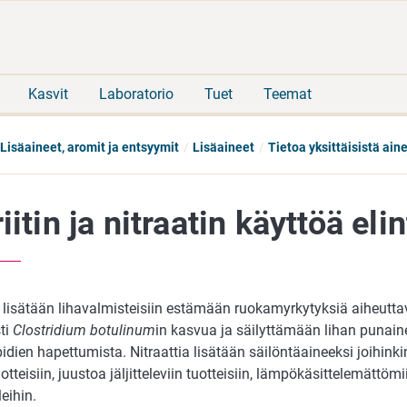
Siirry
Siirry
suoraan
koko
sisältöön
sivuston
hakuun
Kasvit
Laboratorio
Tuet
Teemat
Lisäaineet, aromit ja entsyymit
Lisäaineet
Tietoa yksittäisistä ain
riitin ja nitraatin käyttöä el
iä lisätään lihavalmisteisiin estämään ruokamyrkytyksiä aiheutta
sti
Clostridium botulinum
in kasvua ja säilyttämään lihan punainen
idien hapettumista. Nitraattia lisätään säilöntäaineeksi joihinki
otteisiin, juustoa jäljitteleviin tuotteisiin, lämpökäsittelemättömi
leihin.