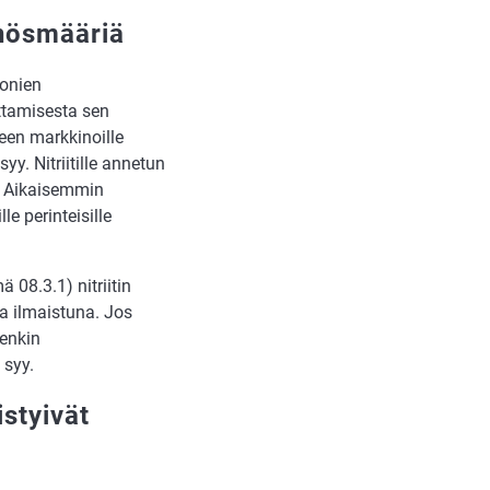
ännösmääriä
ionien
ttamisesta sen
teen markkinoille
yy. Nitriitille annetun
. Aikaisemmin
e perinteisille
 08.3.1) nitriitin
na ilmaistuna. Jos
denkin
 syy.
istyivät