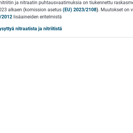
nitriitin ja nitraatin puhtausvaatimuksia on tiukennettu raskasme
023 alkaen (komission asetus
(EU) 2023/2108
)
. Muutokset on 
1/2012
lisäaineiden eritelmistä
syttyä nitraatista ja nitriitistä