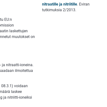
nitraatille ja nitriitille
. Eviran
tutkimuksia 2/2013.
ttu EU:n
komission
traatin laskettujen
annetut muutokset on
 ja nitraatti-ioneina.
 saadaan ilmoitettua
ä 08.3.1) voidaan
smäärä laskee
ja nitriitti-ioneiksi