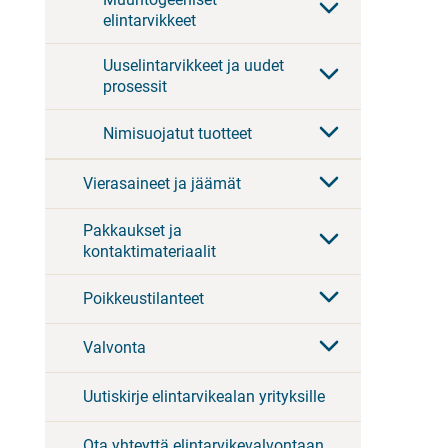
elintarvikkeet
Uuselintarvikkeet ja uudet
prosessit
Nimisuojatut tuotteet
Vierasaineet ja jäämät
Pakkaukset ja
kontaktimateriaalit
Poikkeustilanteet
Valvonta
Uutiskirje elintarvikealan yrityksille
Ota yhteyttä elintarvikevalvontaan