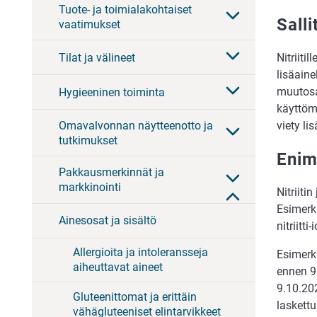
Tuote- ja toimialakohtaiset
Sall
vaatimukset
Tilat ja välineet
Nitriiti
lisäaine
muutosa
Hygieeninen toiminta
käyttöm
Omavalvonnan näytteenotto ja
viety l
tutkimukset
Enim
Pakkausmerkinnät ja
markkinointi
Nitriiti
Esimerki
Ainesosat ja sisältö
nitriitt
Allergioita ja intoleransseja
Esimerk
aiheuttavat aineet
ennen 9
9.10.202
Gluteenittomat ja erittäin
laskett
vähägluteeniset elintarvikkeet