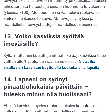
terveysriskiä, sillä arvo on määritetty pitkäaikaisaltistuksen
aiheuttamista haitoista ja siinä on huomioitu turvakerroin
(yleensä x100). Monipuolinen ja vaihteleva ruokavalio
kuitenkin ehkäisee toistuvia ADI-arvojen ylityksiä ja
mahdollisten terveyshaittojen mahdollisuus pienenee.
13. Voiko kasviksia syöttää
imeväisille?
Kyllä, mutta niin kutsuttuja nitraatinkerääjäkasviksia tulee
välttää alle 1-vuotiaiden ravitsemuksessa.
Nitraattia
sisältävien kasvisten käyttö alle kouluikäisillä lapsilla
14. Lapseni on syönyt
pinaattiohukaisia päivittäin –
tuleeko minun olla huolissani?
Ei, sillä kasvisten hyvien ominaisuuksien katsotaan
kuitenkin ylittävän nitraatin mahdollisesti aiheuttamat