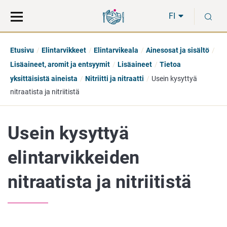
Siirry
Siirry
H
suoraan
koko
FI
sisältöön
sivuston
hakuun
Etusivu
Elintarvikkeet
Elintarvikeala
Ainesosat ja sisältö
Lisäaineet, aromit ja entsyymit
Lisäaineet
Tietoa
yksittäisistä aineista
Nitriitti ja nitraatti
Usein kysyttyä
nitraatista ja nitriitistä
Usein kysyttyä
elintarvikkeiden
nitraatista ja nitriitistä