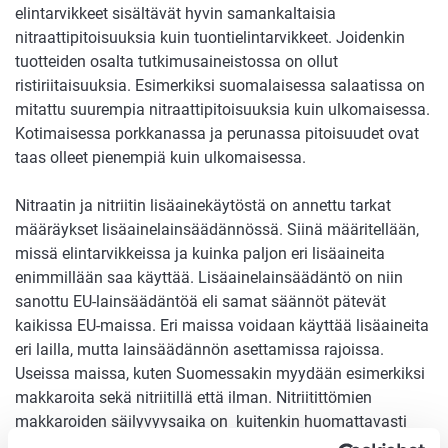
elintarvikkeet sisältävät hyvin samankaltaisia
nitraattipitoisuuksia kuin tuontielintarvikkeet. Joidenkin
tuotteiden osalta tutkimusaineistossa on ollut
ristiriitaisuuksia. Esimerkiksi suomalaisessa salaatissa on
mitattu suurempia nitraattipitoisuuksia kuin ulkomaisessa.
Kotimaisessa porkkanassa ja perunassa pitoisuudet ovat
taas olleet pienempiä kuin ulkomaisessa.
Nitraatin ja nitriitin lisäainekäytöstä on annettu tarkat
määräykset lisäainelainsäädännössä. Siinä määritellään,
missä elintarvikkeissa ja kuinka paljon eri lisäaineita
enimmillään saa käyttää. Lisäainelainsäädäntö on niin
sanottu EU-lainsäädäntöä eli samat säännöt pätevät
kaikissa EU-maissa. Eri maissa voidaan käyttää lisäaineita
eri lailla, mutta lainsäädännön asettamissa rajoissa.
Useissa maissa, kuten Suomessakin myydään esimerkiksi
makkaroita sekä nitriitillä että ilman. Nitriitittömien
makkaroiden säilyvyysaika on kuitenkin huomattavasti
lyhyempi kuin niiden, joihin on lisätty nitriittiä.