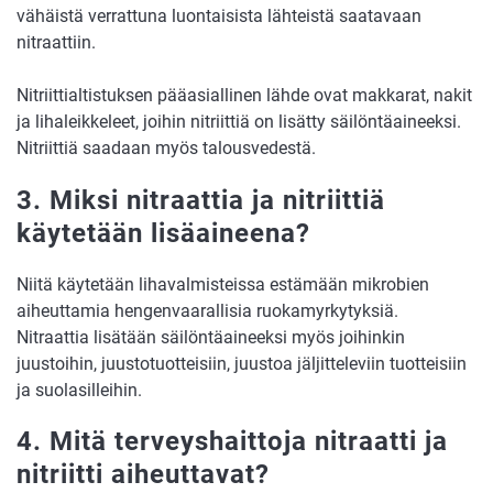
vähäistä verrattuna luontaisista lähteistä saatavaan
nitraattiin.
Nitriittialtistuksen pääasiallinen lähde ovat makkarat, nakit
ja lihaleikkeleet, joihin nitriittiä on lisätty säilöntäaineeksi.
Nitriittiä saadaan myös talousvedestä.
3. Miksi nitraattia ja nitriittiä
käytetään lisäaineena?
Niitä käytetään lihavalmisteissa estämään mikrobien
aiheuttamia hengenvaarallisia ruokamyrkytyksiä.
Nitraattia lisätään säilöntäaineeksi myös joihinkin
juustoihin, juustotuotteisiin, juustoa jäljitteleviin tuotteisiin
ja suolasilleihin.
4. Mitä terveyshaittoja nitraatti ja
nitriitti aiheuttavat?