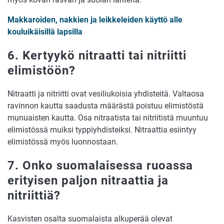
Makkaroiden, nakkien ja leikkeleiden käyttö alle
kouluikäisillä lapsilla
6. Kertyykö nitraatti tai nitriitti
elimistöön?
Nitraatti ja nitriitti ovat vesiliukoisia yhdisteitä. Valtaosa
ravinnon kautta saadusta määrästä poistuu elimistöstä
munuaisten kautta. Osa nitraatista tai nitriitistä muuntuu
elimistössä muiksi typpiyhdisteiksi. Nitraattia esiintyy
elimistössä myös luonnostaan.
7. Onko suomalaisessa ruoassa
erityisen paljon nitraattia ja
nitriittiä?
Kasvisten osalta suomalaista alkuperää olevat