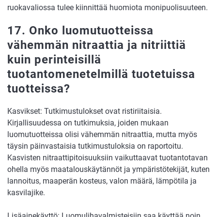
ruokavaliossa tulee kiinnittää huomiota monipuolisuuteen.
17. Onko luomutuotteissa
vähemmän nitraattia ja nitriittiä
kuin perinteisillä
tuotantomenetelmillä tuotetuissa
tuotteissa?
Kasvikset: Tutkimustulokset ovat ristiriitaisia.
Kirjallisuudessa on tutkimuksia, joiden mukaan
luomutuotteissa olisi vähemmän nitraattia, mutta myös
täysin päinvastaisia tutkimustuloksia on raportoitu.
Kasvisten nitraattipitoisuuksiin vaikuttaavat tuotantotavan
ohella myös maatalouskäytännöt ja ympäristötekijät, kuten
lannoitus, maaperän kosteus, valon määrä, lämpötila ja
kasvilajike.
Lisäainekäyttö: Luomulihavalmisteisiin saa käyttää noin