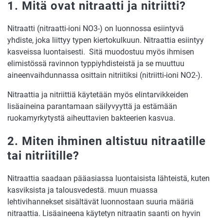
1. Mitä ovat nitraatti ja nitriitti?
Nitraatti (nitraatti-ioni NO3-) on luonnossa esiintyvä
yhdiste, joka liittyy typen kiertokulkuun. Nitraattia esiintyy
kasveissa luontaisesti. Sitä muodostuu myös ihmisen
elimistössä ravinnon typpiyhdisteistä ja se muuttuu
aineenvaihdunnassa osittain nitriitiksi (nitriitti-ioni NO2-).
Nitraattia ja nitriittiä käytetään myös elintarvikkeiden
lisäaineina parantamaan säilyvyyttä ja estämään
ruokamyrkytystä aiheuttavien bakteerien kasvua.
2. Miten ihminen altistuu nitraatille
tai nitriitille?
Nitraattia saadaan pääasiassa luontaisista lähteistä, kuten
kasviksista ja talousvedestä. muun muassa
lehtivihannekset sisältävät luonnostaan suuria määriä
nitraattia. Lisäaineena käytetyn nitraatin saanti on hyvin