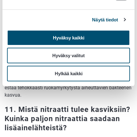
avomaalla kasvaneissa kasviksissa. Koska myös muut
tekijät vaikuttavat nitraattipitoisuuteen, ei voida
Näytä tiedot
yksiselitteisesti sanoa, että kasvuhuonekasviksissa olisi
enemmän nitraattia.
Hyväksy kaikki
10. Voiko nitriitin lisäaineena
korvata jollain muulla?
Hyväksy valitut
Lihavalmisteita voidaan valmistaa myös ilman nitriittiä.
Nitriitin käyttö on kuitenkin varsin tarpeellista esimerkiksi
Hylkää kaikki
vähäsuolaisissa tuotteissa, joilla on pitkä käyttöaika. Se
estää tehokkaasti ruokamyrkytystä aiheuttavien bakteerien
kasvua.
11. Mistä nitraatti tulee kasviksiin?
Kuinka paljon nitraattia saadaan
lisäainelähteistä?