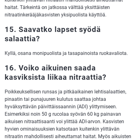
haitat. Tärkeintä on jatkossa välttää yksittäisten
nitraatinkerääjäkasvisten yksipuolista käyttöä.
15. Saavatko lapset syödä
salaattia?
Kyllä, osana monipuolista ja tasapainoista ruokavaliota.
16. Voiko aikuinen saada
kasviksista liikaa nitraattia?
Poikkeuksellisen runsas ja pitkäaikainen lehtisalaattien,
pinaatin tai punajuuren kulutus saattaa johtaa
hyväksyttävän päivittäissaannin (ADI) ylittymiseen.
Esimerkiksi noin 50 g rucolaa syövän 60 kg painavan
aikuisen nitraattisaanti voi ylittää ADI-arvon. Kasvisten
hyvien ominaisuuksien katsotaan kuitenkin ylittävän
nitraatin mahdollisesti aiheuttamat haitat. Myös aikuisten