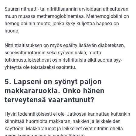
Suuren nitraatti- tai nitriittisaannin arvioidaan aiheuttavan
muun muassa methemoglobinemiaa. Methemoglobiini on
hemoglobiinin muoto, jonka kyky kuljettaa happea on
huono.
Nitriittialtistuksen on myös epäilty lisäävän diabeteksen,
sepelvaltimotaudin sekä syövän riskiä, mutta
tutkimustulokset ovat osin ristiriitaisia eikä suoraa syy-
yhteyttä ole toistaiseksi osoitettu.
5. Lapseni on syönyt paljon
makkararuokia. Onko hänen
terveytensä vaarantunut?
Hyvin todennäköisesti ei ole. Jatkossa kannattaa kuitenkin
kiinnittää huomioita makkaran, nakkien ja leikkeleiden
käyttöön. Makkararuoat ja leikkeleet ovat nitriitin ohella
myös kovan rasvan ja suolan lähteitä.