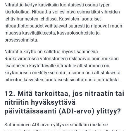
Nitraattia kertyy kasviksiin luontaisesti osana typen
kiertokulkua. Nitraattia voi esiintyä esimerkiksi vihreiden
lehtivihannesten lehdissä. Kasvisten luontaiset
nitraattipitoisuudet vaihtelevat suuresti ja riippuvat muun
muassa kasvilajikkeesta, kasvuolosuhteista ja
prosessoinnista.
Nitraatin käyttö on sallittua myös lisäaineena.
Ruokavirastossa valmistuneen riskinarvioinnin mukaan
lisäaineena käytettävälle nitraatille altistuminen on
käytännössä merkityksetöntä ja suurin osa altistuksesta
aiheutuu kasvisten luontaisesti sisältämästä nitraatista.
12. Mitä tarkoittaa, jos nitraatin tai
nitriitin hyväksyttävä
päivittäissaanti (ADI-arvo) ylittyy?
Satunnainen ADI-arvon ylitys ei sinällään merkitse