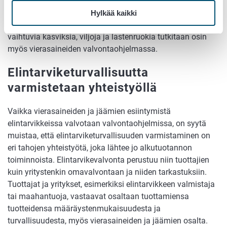
Myös torjunta-ainejäämien pitoisuutta elintarvikkeissa
rajoitetaan asetetuilla jäämien enimmäismäärillä. Torjunta-
Hylkää kaikki
ainejäämien valvontaohjelmassa otettuja, vuosittain
vaihtuvia kasviksia, viljoja ja lastenruokia tutkitaan osin
myös vierasaineiden valvontaohjelmassa.
Elintarviketurvallisuutta
varmistetaan yhteistyöllä
Vaikka vierasaineiden ja jäämien esiintymistä
elintarvikkeissa valvotaan valvontaohjelmissa, on syytä
muistaa, että elintarviketurvallisuuden varmistaminen on
eri tahojen yhteistyötä, joka lähtee jo alkutuotannon
toiminnoista. Elintarvikevalvonta perustuu niin tuottajien
kuin yritystenkin omavalvontaan ja niiden tarkastuksiin.
Tuottajat ja yritykset, esimerkiksi elintarvikkeen valmistaja
tai maahantuoja, vastaavat osaltaan tuottamiensa
tuotteidensa määräystenmukaisuudesta ja
turvallisuudesta, myös vierasaineiden ja jäämien osalta.