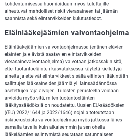
kohdentamisessa huomioidaan myös kuluttajille
aiheutuvat mahdolliset riskit vierasaineen tai jäämän
saannista sekä elintarvikkeiden kulutustiedot.
Eläinlääkejäämien valvontaohjelma
Eläinlääkejäämien valvontaohjelmassa (entinen elävien
eläinten ja elävistä saatavien elintarvikkeiden
vierasainevalvontaohjelma) valvotaan jatkossakin sitä,
ettei tuotantoeläinten kasvatuksessa käytetä kiellettyjä
aineita ja etteivät elintarvikkeet sisällä eläinten lääkintään
sallittujen lääkeaineiden jäämiä yli lainsäädännössä
asetettujen raja-arvojen. Tulosten perusteella voidaan
arvioida myös sitä, miten tuotantoeläinten
lääkityssäädöksiä on noudatettu. Uusien EU-säädöksien
((EU) 2022/1644 ja 2022/1646) nojalla toteutetaan
riskiperusteista valvontaohjelmaa myös jatkossa lähes
samalla tavalla kuin aikaisemmin ja sen ohella
lääkejäämien esiintymistä seurataan satunnaiseen