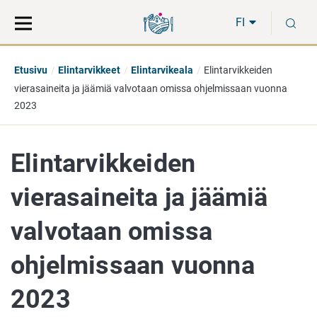
Siirry
Siirry
H
suoraan
koko
FI
sisältöön
sivuston
hakuun
Etusivu
Elintarvikkeet
Elintarvikeala
Elintarvikkeiden
vierasaineita ja jäämiä valvotaan omissa ohjelmissaan vuonna
2023
Elintarvikkeiden
vierasaineita ja jäämiä
valvotaan omissa
ohjelmissaan vuonna
2023