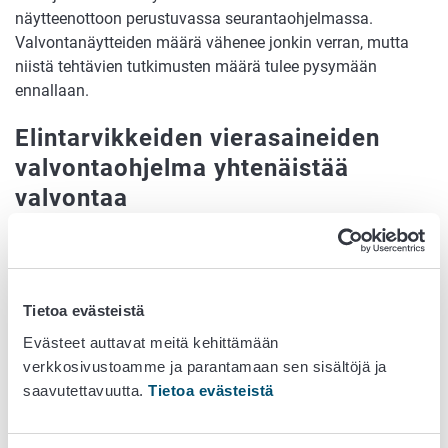
näytteenottoon perustuvassa seurantaohjelmassa.
Valvontanäytteiden määrä vähenee jonkin verran, mutta
niistä tehtävien tutkimusten määrä tulee pysymään
ennallaan.
Elintarvikkeiden vierasaineiden
valvontaohjelma yhtenäistää
valvontaa
Elintarvikkeiden vierasaineiden valvontaohjelma tulee
harmonisoimaan vierasaineiden valvontaa EU-
jäsenmaissa. Tähän asti jäsenvaltiot ovat voineet
Tietoa evästeistä
suunnitella valvontaa vapaammin omista lähtökohdistaan,
mutta uudet EU-säädökset ((EU) 2022/931 ja 2022/932)
Evästeet auttavat meitä kehittämään
antavat tarkemmat raamit sille, mitä elintarvikkeita ja
verkkosivustoamme ja parantamaan sen sisältöjä ja
vierasaineita jäsenvaltioiden tulisi tutkia ja millaisia
saavutettavuutta.
Tietoa evästeistä
määriä. Vierasaineilla tarkoitetaan aineita, joita ei ole
tarkoituksella lisätty elintarvikkeisiin, mutta joita niissä