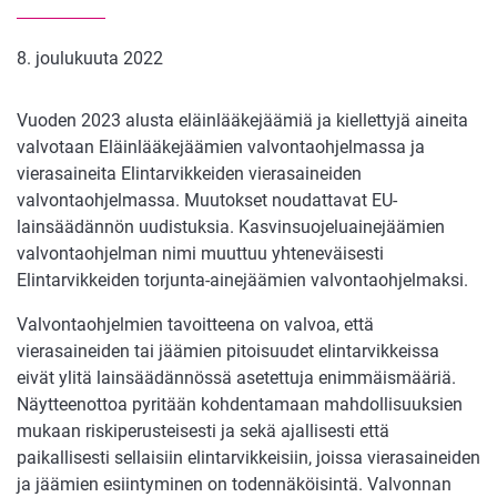
8. joulukuuta 2022
Vuoden 2023 alusta eläinlääkejäämiä ja kiellettyjä aineita
valvotaan Eläinlääkejäämien valvontaohjelmassa ja
vierasaineita Elintarvikkeiden vierasaineiden
valvontaohjelmassa. Muutokset noudattavat EU-
lainsäädännön uudistuksia. Kasvinsuojeluainejäämien
valvontaohjelman nimi muuttuu yhteneväisesti
Elintarvikkeiden torjunta-ainejäämien valvontaohjelmaksi.
Valvontaohjelmien tavoitteena on valvoa, että
vierasaineiden tai jäämien pitoisuudet elintarvikkeissa
eivät ylitä lainsäädännössä asetettuja enimmäismääriä.
Näytteenottoa pyritään kohdentamaan mahdollisuuksien
mukaan riskiperusteisesti ja sekä ajallisesti että
paikallisesti sellaisiin elintarvikkeisiin, joissa vierasaineiden
ja jäämien esiintyminen on todennäköisintä. Valvonnan