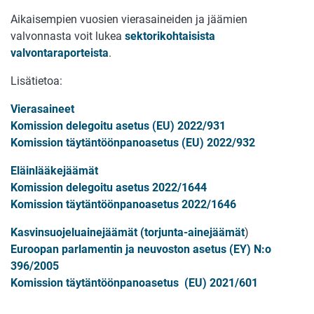
Aikaisempien vuosien vierasaineiden ja jäämien
valvonnasta voit lukea
sektorikohtaisista
valvontaraporteista
.
Lisätietoa:
Vierasaineet
Komission delegoitu asetus (EU) 2022/931
Komission täytäntöönpanoasetus (EU) 2022/932
Eläinlääkejäämät
Komission delegoitu asetus 2022/1644
Komission täytäntöönpanoasetus 2022/1646
Kasvinsuojeluainejäämät (torjunta-ainejäämät
)
Euroopan parlamentin ja neuvoston asetus (EY) N:o
396/2005
Komission täytäntöönpanoasetus (EU) 2021/601