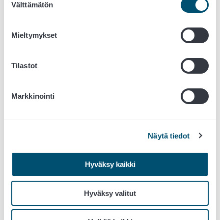
Välttämätön
valinta
myöhemmässä käsittelyvaiheessa.
Kriittiselle hallintapisteelle on ominaista, että kyseisessä
Mieltymykset
vaiheessa
voi aiheutua terveysvaara
Tilastot
vaara voidaan mittaamalla tai arvioimalla todeta
vaaraa voidaan hallita
Markkinointi
hallittavalle asialle voidaan määrittää kriittiset rajat
kriittisen rajan ylittyessä turvallisuus voidaan taata
korjaavilla toimenpiteillä.
Näytä tiedot
Tyypillisiä kriittisiä hallintapisteitä voivat olla esimerkiksi
seuraavat: herkästi pilaantuvien valmistusaineiden
vastaanotto tai käyttöönotto; lämpökäsittelyt, joissa
Hyväksy kaikki
haitallinen mikrobi tuhotaan; jäähdytys- ja
pakastusvaiheet, joissa mikrobien kasvu estetään,
Hyväksy valitut
säilöntäaineen lisääminen tai pakkaaminen.
HACCP periaatteessa 3
määritetään kriittisille