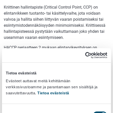
Kriittinen hallintapiste (Critical Control Point, CCP) on
elintarvikkeen tuotanto- tai käsittelyvaihe, jota voidaan
valvoa ja hallita siihen liittyvän vaaran poistamiseksi tai
esiintymistodennäköisyyden minimoimiseksi. Kriittisessä
hallintapisteessä pystytään vaikuttamaan joko yhden tai
useamman vaaran esiintymiseen.
HACCP periaatteen 2 mukaan elintarvikeyrityksen on
määritettävä kaikki elintarviketoimintaan liittyvät kriittiset
hallintapisteet. Kriittinen hallintapiste voi olla esimerkiksi
raaka-aineissa tai niiden tuotannossa, sadonkorjuussa,
valmistusohjeissa, valmistusmenetelmissä, kuljetuksessa
Tietoa evästeistä
tai varastoinnissa.
Evästeet auttavat meitä kehittämään
verkkosivustoamme ja parantamaan sen sisältöjä ja
Kriittisten hallintapisteiden määrittämisen avuksi voi
saavutettavuutta.
Tietoa evästeistä
käyttää ns. päätöksentekopuuta. Päätöksentekopuun
avulla voidaan havaita, että kaikki kriittiset kohdat
elintarvikkeen käsittelyssä eivät ole kriittisiä
Suostumuksen
hallintapisteitä. Sen sijaan vaaraa hallitaan