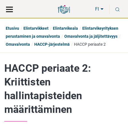
Siirry
Siirry
H
suoraan
koko
FI
sisältöön
sivuston
hakuun
Etusivu
Elintarvikkeet
Elintarvikeala
Elintarvikeyrityksen
perustaminen ja omavalvonta
Omavalvonta ja jäljitettävyys
Omavalvonta
HACCP-järjestelmä
HACCP periaate 2
HACCP periaate 2:
Kriittisten
hallintapisteiden
määrittäminen