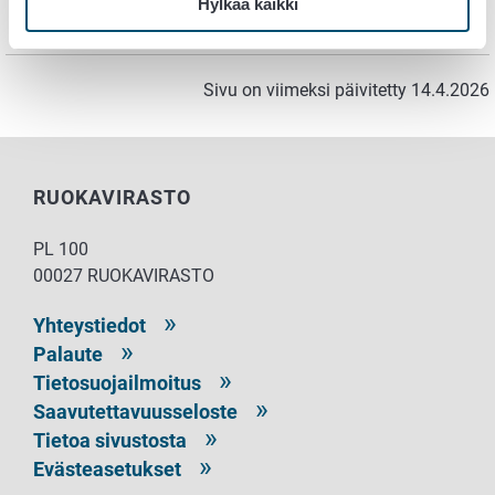
Hylkää kaikki
hallintapisteille tavoitetasot ja kriittiset rajat.
Sivu on viimeksi päivitetty 14.4.2026
RUOKAVIRASTO
PL 100
00027 RUOKAVIRASTO
Yhteystiedot
Palaute
Tietosuojailmoitus
Saavutettavuusseloste
Tietoa sivustosta
Evästeasetukset