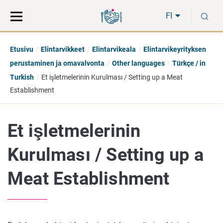
Siirry
Siirry
H
suoraan
koko
FI
sisältöön
sivuston
hakuun
Etusivu
Elintarvikkeet
Elintarvikeala
Elintarvikeyrityksen
perustaminen ja omavalvonta
Other languages
Türkçe / in
Turkish
Et işletmelerinin Kurulması / Setting up a Meat
Establishment
Et işletmelerinin
Kurulması / Setting up a
Meat Establishment