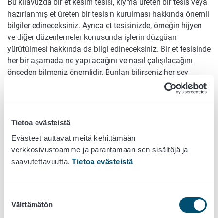
Bu kılavuzda bir et kesim tesisi, kıyma üreten bir tesis veya
hazırlanmış et üreten bir tesisin kurulması hakkında önemli
bilgiler edineceksiniz. Ayrıca et tesisinizde, örneğin hijyen
ve diğer düzenlemeler konusunda işlerin düzgüan
yürütülmesi hakkında da bilgi edineceksiniz. Bir et tesisinde
her bir aşamada ne yapılacağını ve nasıl çalışılacağını
önceden bilmeniz önemlidir. Bunları bilirseniz her şey
yolunda gider ve hem müşteriler hem de gıda müfettişi
mutlu olur.
Et işletmelerinin Kurulması
Tietoa evästeistä
Evästeet auttavat meitä kehittämään
verkkosivustoamme ja parantamaan sen sisältöjä ja
Bu kılavuz altı bölüme ayrılmıştır:
saavutettavuutta.
Tietoa evästeistä
Kılavuza Giriş
1. Bölüm, Kuruluş
: 1. Bölüm, bir et tesisi kurmak için
Suostumuksen
ihtiyaç duyulan bilgilerin bir özetidir.
Välttämätön
valinta
2. Bölüm, Tesis
: 2. Bölüm, tesislerin uygunluğuna