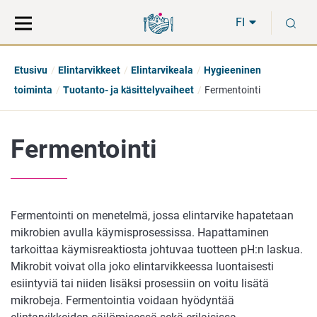
Siirry
Siirry
H
suoraan
koko
FI
sisältöön
sivuston
hakuun
Etusivu
Elintarvikkeet
Elintarvikeala
Hygieeninen
toiminta
Tuotanto- ja käsittelyvaiheet
Fermentointi
Fermentointi
Fermentointi on menetelmä, jossa elintarvike hapatetaan
mikrobien avulla käymisprosessissa. Hapattaminen
tarkoittaa käymisreaktiosta johtuvaa tuotteen pH:n laskua.
Mikrobit voivat olla joko elintarvikkeessa luontaisesti
esiintyviä tai niiden lisäksi prosessiin on voitu lisätä
mikrobeja. Fermentointia voidaan hyödyntää