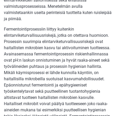
elintarvikkeiden säilömisessä sekä erilaisissa
valmistusprosesseissa. Menetelmän avulla
valmistetaankin useita perinteisiä tuotteita kuten ruisleipää
ja piimää.
Fermentointiprosessiin liittyy kuitenkin
elintarviketurvallisuusriskejä, jotka on otettava huomioon.
Prosessin suurimpia elintarviketurvallisuusriskejä ovat
haitallisten mikrobien kasvu tai aktivoituminen tuotteessa.
Avainasemassa fermentointiprosessin riskienhallinnassa
ovat pH:n laskun onnistuminen ja hyvät raaka-aineet sekä
työvälineiden puhtaus ja prosessin hygienian hallinta.
Mikäli käymisprosessi ei lähde kunnolla käyntiin, on
haitallisilla mikrobeilla suotuisat kasvumahdollisuudet.
Epäonnistunut fermentointi ja epähygieeniset
työskentelytavat sekä puutteellinen tuotantohygienia
altistavat tuotteen haitallisten mikrobien kasvulle.
Haitalliset mikrobit voivat päätyä tuotteeseen joko raaka-
aineiden mukana tai esimerkiksi puutteellisen hygienian