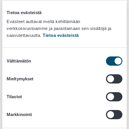
Euroopan parlamentin ja neuvoston direktiivi
1999/2/EY
ionisoivalla säteilyllä käsiteltyjä
Tietoa evästeistä
elintarvikkeita ja elintarvikkeiden ainesosia koskevan
jäsenvaltioiden lainsäädännön lähentämisestä
Evästeet auttavat meitä kehittämään
Euroopan parlamentin ja neuvoston direktiivi
verkkosivustoamme ja parantamaan sen sisältöjä ja
1999/3/EY
ionisoivalla säteilyllä käsiteltyjä
saavutettavuutta.
Tietoa evästeistä
elintarvikkeita ja elintarvikkeiden ainesosia koskevan
yhteisön luettelon vahvistamisesta
Suostumuksen
Komission päätös
2002/840/EY
elintarvikkeita
Välttämätön
valinta
ionisoivalla säteilyllä käsittelevien, kolmansissa
maissa sijaitsevien hyväksyttyjen laitosten luettelon
vahvistamisesta
Mieltymykset
Luettelo niistä elintarvikkeista ja elintarvikkeiden
ainesosista, joiden käsittelyn ionisoivalla säteilyllä
Tilastot
jäsenvaltiot sallivat (Julkaistaan Euroopan Unionin
virallisessa lehdessä EUVL C-sarjassa, viimeisin
2006/C112/05)
Markkinointi