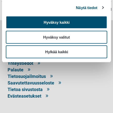
Näytä tiedot
Sivu on viimeksi päivitetty 5.9.2023
Hyväksy kaikki
RUOKAVIRASTO
Hyväksy valitut
PL 100
00027 RUOKAVIRASTO
Hylkää kaikki
Yhteystiedot
Palaute
Tietosuojailmoitus
Saavutettavuusseloste
Tietoa sivustosta
Evästeasetukset