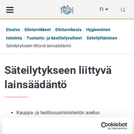
Siirry
Siirry
H
suoraan
koko
FI
sisältöön
sivuston
hakuun
Etusivu
Elintarvikkeet
Elintarvikeala
Hygieeninen
toiminta
Tuotanto- ja käsittelyvaiheet
Säteilyttäminen
Säteilytykseen liittyvä lainsäädäntö
Säteilytykseen liittyvä
lainsäädäntö
Kauppa- ja teollisuusministeriön asetus
elintarvikkeen käsittelystä ionisoivalla säteilyllä
(852/2000)