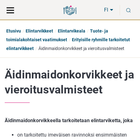
Siirry
Siirry
H
suoraan
koko
FI
sisältöön
sivuston
hakuun
Etusivu
Elintarvikkeet
Elintarvikeala
Tuote- ja
toimialakohtaiset vaatimukset
Erityisille ryhmille tarkoitetut
elintarvikkeet
Äidinmaidonkorvikkeet ja vieroitusvalmisteet
Äidinmaidonkorvikkeet ja
vieroitusvalmisteet
Äidinmaidonkorvikkeella tarkoitetaan elintarviketta, joka
on tarkoitettu imeväisen ravinnoksi ensimmäisten