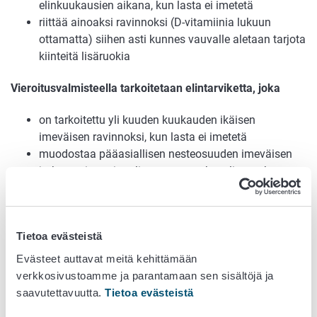
elinkuukausien aikana, kun lasta ei imetetä
riittää ainoaksi ravinnoksi (D-vitamiinia lukuun
ottamatta) siihen asti kunnes vauvalle aletaan tarjota
kiinteitä lisäruokia
Vieroitusvalmisteella tarkoitetaan elintarviketta, joka
on tarkoitettu yli kuuden kuukauden ikäisen
imeväisen ravinnoksi, kun lasta ei imetetä
muodostaa pääasiallisen nesteosuuden imeväisen
jatkuvasti monipuolistuvassa ruokavaliossa, kun
vauvalle aletaan tarjota kiinteitä lisäruokia
ei ole tarkoitettu annettavaksi alle kuuden kuukauden
ikäiselle imeväiselle rintamaidon sijasta
Tietoa evästeistä
Äidinmaidonkorvikkeita ja vieroitusvalmisteita koskeva
Evästeet auttavat meitä kehittämään
lainsäädäntö ja ohjeistus on koottu
Elintarvikealan ohjeet
verkkosivustoamme ja parantamaan sen sisältöjä ja
ja lainsäädäntö
-sivulle kohtaan Erityisille ryhmille
saavutettavuutta.
Tietoa evästeistä
tarkoitetut elintarvikkeet.