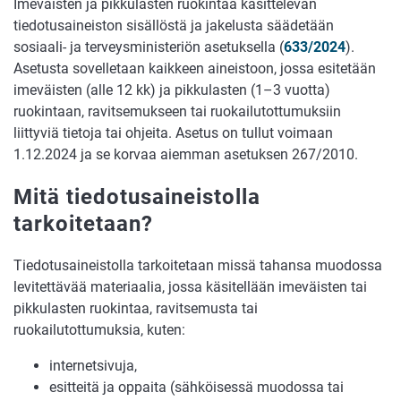
Imeväisten ja pikkulasten ruokintaa käsittelevän
tiedotusaineiston sisällöstä ja jakelusta säädetään
sosiaali- ja terveysministeriön asetuksella (
633/2024
).
Asetusta sovelletaan kaikkeen aineistoon, jossa esitetään
imeväisten (alle 12 kk) ja pikkulasten (1–3 vuotta)
ruokintaan, ravitsemukseen tai ruokailutottumuksiin
liittyviä tietoja tai ohjeita. Asetus on tullut voimaan
1.12.2024 ja se korvaa aiemman asetuksen 267/2010.
Mitä tiedotusaineistolla
tarkoitetaan?
Tiedotusaineistolla tarkoitetaan missä tahansa muodossa
levitettävää materiaalia, jossa käsitellään imeväisten tai
pikkulasten ruokintaa, ravitsemusta tai
ruokailutottumuksia, kuten:
internetsivuja,
esitteitä ja oppaita (sähköisessä muodossa tai