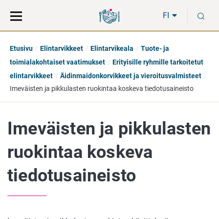
Siirry
Siirry
H
suoraan
koko
FI
sisältöön
sivuston
hakuun
Etusivu
Elintarvikkeet
Elintarvikeala
Tuote- ja
toimialakohtaiset vaatimukset
Erityisille ryhmille tarkoitetut
elintarvikkeet
Äidinmaidonkorvikkeet ja vieroitusvalmisteet
Imeväisten ja pikkulasten ruokintaa koskeva tiedotusaineisto
Imeväisten ja pikkulasten
ruokintaa koskeva
tiedotusaineisto