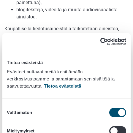
painettuna),
blogitekstejä, videoita ja muuta audiovisuaalista
aineistoa.
Kaupallisella tiedotusaineistolla tarkoitetaan aineistoa,
joka on osittain tai kokonaan teollisuuden tai kaupan
kustantama. Elintarvikelainsäädännön edellyttämät
elintarviketiedot eivät ole asetuksessa tarkoitettua
tiedotusaineistoa.
Tietoa evästeistä
Terveyden ja hyvinvoinnin laitos THL hyväksyy ennalta
Evästeet auttavat meitä kehittämään
imeväisen
ruokintaa koskevan kaupallisen
verkkosivustoamme ja parantamaan sen sisältöjä ja
tiedotusaineiston
. THL myös ylläpitää julkista luetteloa
saavutettavuutta.
Tietoa evästeistä
hyväksytyistä tiedotusaineistoista. Lisätietoa asiasta ja
ohjeet ennakkohyväksynnän hakemiseksi löytyvät
THL:n
internetsivuilta
.
Suostumuksen
Välttämätön
valinta
Yritysten, yhteisöjen tai muiden toimijoiden internetsivut
voivat olla tässä asetuksessa tarkoitettua
tiedotusaineistoa, jos niissä esitetään imeväisten tai
Mieltymykset