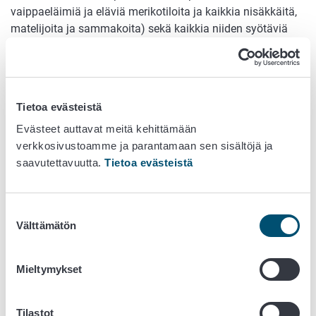
vaippaeläimiä ja eläviä merikotiloita ja kaikkia nisäkkäitä,
matelijoita ja sammakoita) sekä kaikkia niiden syötäviä
muotoja, osia ja niistä saatuja tuotteita.
Kalastustuotteita ovat esimerkiksi perkaamaton kala,
fileoitu kala, savustettu kala, keitetyt ravut tai kalasäilyke.
Tietoa evästeistä
Kalastustuotteita koskevia ohjeita:
Evästeet auttavat meitä kehittämään
verkkosivustoamme ja parantamaan sen sisältöjä ja
Kalastustuoteohje
saavutettavuutta.
Tietoa evästeistä
Kalastustuotteet: alkutuotantoa, rekisteröitävää
elintarviketoimintaa vai kala-alan hyväksytty
elintarvikehuoneisto?
(päivitetty 25.10.2022)
Suostumuksen
Kalakukon valmistuksen ja myynnin valvonta, 16021
Välttämätön
valinta
(pdf)
Kala-alan laitoksen toiminnan aloittaminen (opas
pk-yrityksille, pdf)
Mieltymykset
Näytteenotto pienissä kala-alan laitoksissa ja
kalakaupoissa (pdf)
Tilastot