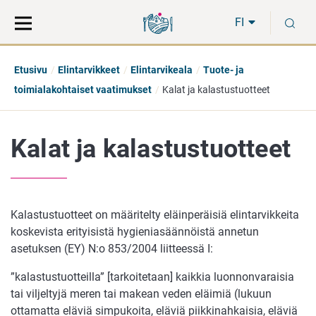
Siirry
Siirry
H
suoraan
koko
FI
sisältöön
sivuston
hakuun
Etusivu
Elintarvikkeet
Elintarvikeala
Tuote- ja
toimialakohtaiset vaatimukset
Kalat ja kalastustuotteet
Kalat ja kalastustuotteet
Kalastustuotteet on määritelty eläinperäisiä elintarvikkeita
koskevista erityisistä hygieniasäännöistä annetun
asetuksen (EY) N:o 853/2004 liitteessä I:
”kalastustuotteilla” [tarkoitetaan] kaikkia luonnonvaraisia
tai viljeltyjä meren tai makean veden eläimiä (lukuun
ottamatta eläviä simpukoita, eläviä piikkinahkaisia, eläviä