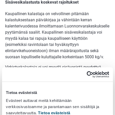
Sisävesikalastusta koskevat rajoitukset
Kaupallinen kalastaja on velvollinen pitämään
kalastuksestaan päiväkirjaa ja vähintään kerran
kalenterivuodessa ilmoittamaan Luonnonvarakeskukselle
pyytämänsä saaliit. Kaupallinen sisävesikalastaja voi
myydä kalaa tai rapuja kaupalliseen käyttöön
(esimerkiksi ravintolaan tai hyväksyttyyn
elintarvikehuoneistoon) ilman määrärajoitusta sekä
suoraan lopulliselle kuluttajalle korkeintaan 5000 kg/v.
Virkistyskalastaja ei voi myydä sisävesistä pyydettyä
kalaa tai rapuja kaupalliseen käyttöön. Virkistyskalastaja
voi myydä saaliinsa ainoastaan suoraan lopulliselle
kuluttajalle, jolloin määrärajoituksena on 100 kg kalaa tai
300 rapua vuodessa.
Tietoa evästeistä
Evästeet auttavat meitä kehittämään
Tulkintoja kalastussaaliin luovuttamisesta
verkkosivustoamme ja parantamaan sen sisältöjä ja
Kalastuskilpailujen saaliiden myynti
saavutettavuutta.
Tietoa evästeistä