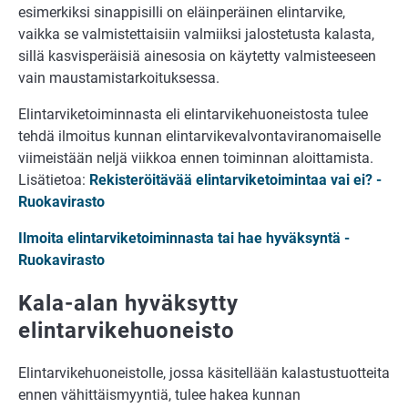
esimerkiksi sinappisilli on eläinperäinen elintarvike,
vaikka se valmistettaisiin valmiiksi jalostetusta kalasta,
sillä kasvisperäisiä ainesosia on käytetty valmisteeseen
vain maustamistarkoituksessa.
Elintarviketoiminnasta eli elintarvikehuoneistosta tulee
tehdä ilmoitus kunnan elintarvikevalvontaviranomaiselle
viimeistään neljä viikkoa ennen toiminnan aloittamista.
Lisätietoa:
Rekisteröitävää elintarviketoimintaa vai ei? -
Ruokavirasto
Ilmoita elintarviketoiminnasta tai hae hyväksyntä -
Ruokavirasto
Kala-alan hyväksytty
elintarvikehuoneisto
Elintarvikehuoneistolle, jossa käsitellään kalastustuotteita
ennen vähittäismyyntiä, tulee hakea kunnan