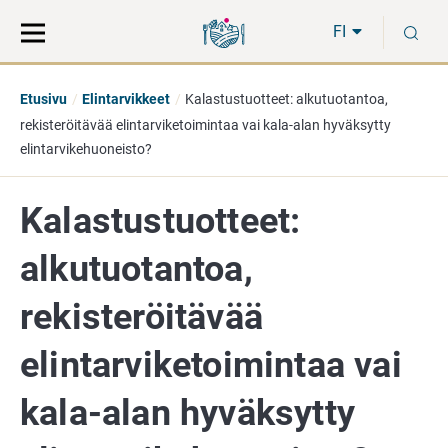
Siirry
Siirry
H
suoraan
koko
FI
sisältöön
sivuston
hakuun
Etusivu
Elintarvikkeet
Kalastustuotteet: alkutuotantoa,
rekisteröitävää elintarviketoimintaa vai kala-alan hyväksytty
elintarvikehuoneisto?
Kalastustuotteet:
alkutuotantoa,
rekisteröitävää
elintarviketoimintaa vai
kala-alan hyväksytty