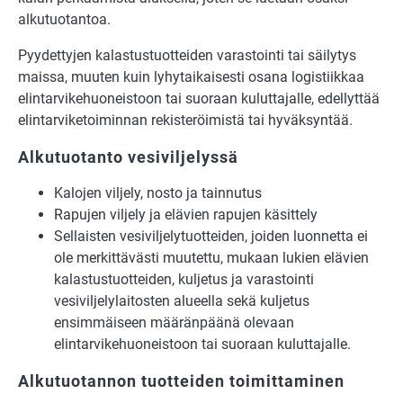
alkutuotantoa.
Pyydettyjen kalastustuotteiden varastointi tai säilytys
maissa, muuten kuin lyhytaikaisesti osana logistiikkaa
elintarvikehuoneistoon tai suoraan kuluttajalle, edellyttää
elintarviketoiminnan rekisteröimistä tai hyväksyntää.
Alkutuotanto vesiviljelyssä
Kalojen viljely, nosto ja tainnutus
Rapujen viljely ja elävien rapujen käsittely
Sellaisten vesiviljelytuotteiden, joiden luonnetta ei
ole merkittävästi muutettu, mukaan lukien elävien
kalastustuotteiden, kuljetus ja varastointi
vesiviljelylaitosten alueella sekä kuljetus
ensimmäiseen määränpäänä olevaan
elintarvikehuoneistoon tai suoraan kuluttajalle.
Alkutuotannon tuotteiden toimittaminen