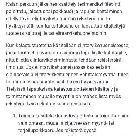
Kalan perkuun jälkeinen käsittely (esimerkiksi fileointi,
paloittelu, jalostus tai pakkaus) ja rapujen keittäminen
edellyttävät elintarviketoiminnan rekisteröintiä tai
hyväksyntää, kun tarkoituksena on luovuttaa käsiteltyjä
tuotteita kuluttajille tai elintarvikehuoneistoihin.
Kun kalastustuotteita käsitellään elintarvikehuoneistossa,
josta tuotteet luovutetaan suoraan lopullisille kuluttajille,
riittää, että elintarviketoiminnasta tehdään rekisteröinti-
ilmoitus. Jos elintarvikehuoneistossa käsitellään
eläinperäisiä elintarvikkeita ennen vähittäismyyntiä, tulee
toiminnalle pääsääntöisesti hakea hyväksyntää.
Tietyissä tapauksissa kalastustuotteiden käsittely ja
toimittaminen muualle myyntiin on mahdollista myös
rekisteröidyssä elintarvikehuoneistossa:
Toimija käsittelee kalastustuotteita ja toimittaa niitä
vain omaan, muualla sijaitsevaan myynti- tai
tarjoilupaikkaan. Jos rekisteröidyssä