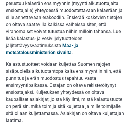
perustuu kalaerän ensimyynnin (myynti alkutuottajalta
ensiostajalle) yhteydessä muodostettavaan kalaerään ja
sille annettavaan eräkoodiin. Ensierää koskevien tietojen
on oltava saatavilla kaikissa vaiheissa siten, että
viranomaiset voivat tutustua niihin milloin tahansa. Lue
lisää kalastus- ja vesiviljelytuotteiden
jäljitettävyysvaatimuksista
Maa- ja
metsätalousministeriön sivuilta
.
Kalastustuotteet voidaan kuljettaa Suomen rajojen
sisäpuolella alkutuotantopaikalta ensimyyntiin niin, että
punnitus ja erän muodostus tapahtuu vasta
ensimyyntipaikassa. Ostajan on oltava rekisteröitynyt
ensiostajaksi. Kuljetuksen yhteydessä on oltava
kaupalliset asiakirjat, joista käy ilmi, mistä kalastustuote
on peräisin, mikä toimija sitä kuljettaa ja mille toimijalle
sitä ollaan kuljettamassa. Asiakirjan on oltava kuljettajan
laatima.