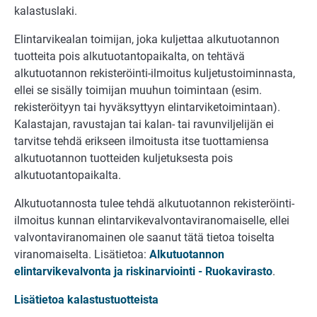
kalastuslaki.
Elintarvikealan toimijan, joka kuljettaa alkutuotannon
tuotteita pois alkutuotantopaikalta, on tehtävä
alkutuotannon rekisteröinti-ilmoitus kuljetustoiminnasta,
ellei se sisälly toimijan muuhun toimintaan (esim.
rekisteröityyn tai hyväksyttyyn elintarviketoimintaan).
Kalastajan, ravustajan tai kalan- tai ravunviljelijän ei
tarvitse tehdä erikseen ilmoitusta itse tuottamiensa
alkutuotannon tuotteiden kuljetuksesta pois
alkutuotantopaikalta.
Alkutuotannosta tulee tehdä alkutuotannon rekisteröinti-
ilmoitus kunnan elintarvikevalvontaviranomaiselle, ellei
valvontaviranomainen ole saanut tätä tietoa toiselta
viranomaiselta. Lisätietoa:
Alkutuotannon
elintarvikevalvonta ja riskinarviointi - Ruokavirasto
.
Lisätietoa kalastustuotteista