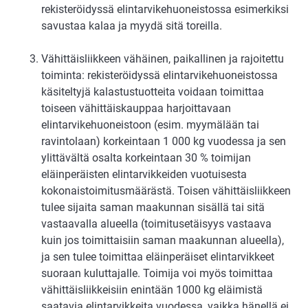
rekisteröidyssä elintarvikehuoneistossa esimerkiksi
savustaa kalaa ja myydä sitä toreilla.
Vähittäisliikkeen vähäinen, paikallinen ja rajoitettu
toiminta: rekisteröidyssä elintarvikehuoneistossa
käsiteltyjä kalastustuotteita voidaan toimittaa
toiseen vähittäiskauppaa harjoittavaan
elintarvikehuoneistoon (esim. myymälään tai
ravintolaan) korkeintaan 1 000 kg vuodessa ja sen
ylittävältä osalta korkeintaan 30 % toimijan
eläinperäisten elintarvikkeiden vuotuisesta
kokonaistoimitusmäärästä. Toisen vähittäisliikkeen
tulee sijaita saman maakunnan sisällä tai sitä
vastaavalla alueella (toimitusetäisyys vastaava
kuin jos toimittaisiin saman maakunnan alueella),
ja sen tulee toimittaa eläinperäiset elintarvikkeet
suoraan kuluttajalle. Toimija voi myös toimittaa
vähittäisliikkeisiin enintään 1000 kg eläimistä
saatavia elintarvikkeita vuodessa, vaikka hänellä ei