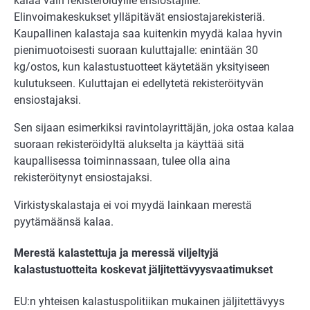
kalaa vain rekisteröidyille ensiostajille.
Elinvoimakeskukset ylläpitävät ensiostajarekisteriä.
Kaupallinen kalastaja saa kuitenkin myydä kalaa hyvin
pienimuotoisesti suoraan kuluttajalle: enintään 30
kg/ostos, kun kalastustuotteet käytetään yksityiseen
kulutukseen. Kuluttajan ei edellytetä rekisteröityvän
ensiostajaksi.
Sen sijaan esimerkiksi ravintolayrittäjän, joka ostaa kalaa
suoraan rekisteröidyltä alukselta ja käyttää sitä
kaupallisessa toiminnassaan, tulee olla aina
rekisteröitynyt ensiostajaksi.
Virkistyskalastaja ei voi myydä lainkaan merestä
pyytämäänsä kalaa.
Merestä kalastettuja ja meressä viljeltyjä
kalastustuotteita koskevat jäljitettävyysvaatimukset
EU:n yhteisen kalastuspolitiikan mukainen jäljitettävyys