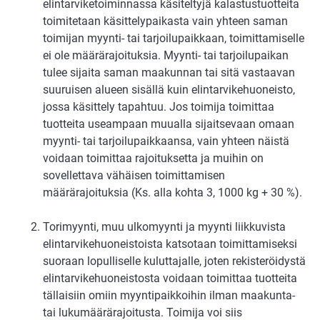
elintarviketoiminnassa käsiteltyjä kalastustuotteita
toimitetaan käsittelypaikasta vain yhteen saman
toimijan myynti- tai tarjoilupaikkaan, toimittamiselle
ei ole määrärajoituksia. Myynti- tai tarjoilupaikan
tulee sijaita saman maakunnan tai sitä vastaavan
suuruisen alueen sisällä kuin elintarvikehuoneisto,
jossa käsittely tapahtuu. Jos toimija toimittaa
tuotteita useampaan muualla sijaitsevaan omaan
myynti- tai tarjoilupaikkaansa, vain yhteen näistä
voidaan toimittaa rajoituksetta ja muihin on
sovellettava vähäisen toimittamisen
määrärajoituksia (Ks. alla kohta 3, 1000 kg + 30 %).
Torimyynti, muu ulkomyynti ja myynti liikkuvista
elintarvikehuoneistoista katsotaan toimittamiseksi
suoraan lopulliselle kuluttajalle, joten rekisteröidystä
elintarvikehuoneistosta voidaan toimittaa tuotteita
tällaisiin omiin myyntipaikkoihin ilman maakunta-
tai lukumäärärajoitusta. Toimija voi siis