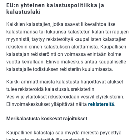
EU:n yhteinen kalastuspolitiikka ja
kalastuslaki
Kaikkien kalastajien, jotka saavat liikevaihtoa itse
kalastamansa tai lukuunsa kalastetun kalan tai rapujen
myynnistä, täytyy rekisteröityä kaupallisten kalastajien
rekisteriin ennen kalastuksen aloittamista. Kaupallisen
kalastajan rekisteröinti on voimassa enintään kolme
vuotta kerrallaan. Elinvoimakeskus antaa kaupalliselle
kalastajalle todistuksen rekisteriin kuulumisesta.
Kaikki ammattimaista kalastusta harjoittavat alukset
tulee rekisteröidä kalastusalusrekisteriin.
Vesiviljelylaitokset rekisteröidään vesiviljelyrekisteriin.
Elinvoimakeskukset ylläpitävät näitä
rekistereitä
.
Merikalastusta koskevat rajoitukset
Kaupallinen kalastaja saa myydä merestä pyydettyä