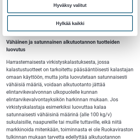
Hyväksy valitut
suoraan kuluttajalle noudatetaan 5000 kg/v
luovutusmäärärajaa. Tätä suurempien määrien
luovuttaminen edellyttää elintarvikehuoneiston
Hylkää kaikki
rekisteröintiä.
Vähäinen ja satunnainen alkutuotannon tuotteiden
luovutus
Harrastemaisesta virkistyskalastuksesta, jossa
kalastustuotteet on tarkoitettu pääsääntöisesti kalastajan
omaan käyttöön, mutta joita luovutetaan satunnaisesti
vähäisiä määriä, voidaan alkutuotanto jättää
elintarvikevalvonnan ulkopuolelle kunnan
elintarvikevalvontayksikön harkinnan mukaan. Jos
virkistyskalastaja esimerkiksi luovuttaa kalaa
satunnaisesti vähäisinä määrinä (alle 100 kg/v)
sukulaisille, naapureille tai muille tuttaville, eikä niitä
markkinoida mitenkään, toiminnasta ei ole Ruokaviraston
tulkinnan mukaan tarvetta edellyttää alkutuotannon