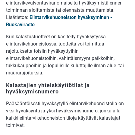
elintarvikevalvontaviranomaiselta hyväksymistä ennen
toiminnan aloittamista tai olennaista muuttamista.
Lisätietoa:
Elintarvikehuoneiston hyväksyminen -
Ruokavirasto
Kun kalastustuotteet on käsitelty hyväksytyssä
elintarvikehuoneistossa, tuotteita voi toimittaa
rajoituksetta toisiin hyväksyttyihin
elintarvikehuoneistoihin, vähittäismyyntipaikkoihin,
tukkukauppoihin ja lopullisille kuluttajille ilman alue- tai
määrärajoituksia.
Kalastajien yhteiskäyttötilat ja
hyväksymisnumero
Pääsääntöisesti hyväksytyllä elintarvikehuoneistolla on
yksi hyväksyntä ja yksi hyväksymisnumero, jonka alla
kaikki elintarvikehuoneiston tiloja käyttävät kalastajat
toimivat.