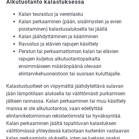
Alkutuotanto kalastuksessa
Kalan teurastus ja verenlasku
Kalan perkaaminen (pään, sisälmysten ja evien
poistaminen) kalastusaluksella tai jäällä
Kalan jäähdyttäminen ja kääriminen
Ravustus ja elävien rapujen käsittely
Peratun tai perkaamattoman kalan tai elävien
rapujen kuljetus alkutuotantopaikalta
ensimmäiseen määränpäänä olevaan
elintarvikehuoneistoon tai suoraan kuluttajalle.
Kalastustuotteet on viipymättä jäähdytettävä sulavan
jään lämpötilaan
aluksella tai välittömästi
purkamisen
jälkeen rannassa. Kalan perkaaminen tai muu käsittely
maissa ei ole alkutuotantoa, vaan edellyttää
elintarviketoiminnan rekisteröimistä tai hyväksyntää.
Kalan perkaaminen jäältä tapahtuvan kalastuksen
välittömässä yhteydessä katsotaan kuitenkin vastaavan
kalan perkaamista aluksella, joten se luetaan osaksi