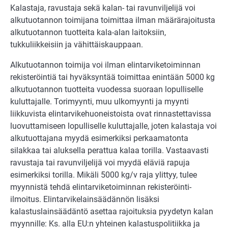
Kalastaja, ravustaja sekä kalan- tai ravunviljelijä voi
alkutuotannon toimijana toimittaa ilman määrärajoitusta
alkutuotannon tuotteita kala-alan laitoksiin,
tukkuliikkeisiin ja vähittäiskauppaan.
Alkutuotannon toimija voi ilman elintarviketoiminnan
rekisteröintiä tai hyväksyntää toimittaa enintään 5000 kg
alkutuotannon tuotteita vuodessa suoraan lopulliselle
kuluttajalle. Torimyynti, muu ulkomyynti ja myynti
liikkuvista elintarvikehuoneistoista ovat rinnastettavissa
luovuttamiseen lopulliselle kuluttajalle, joten kalastaja voi
alkutuottajana myydä esimerkiksi perkaamatonta
silakkaa tai aluksella perattua kalaa torilla. Vastaavasti
ravustaja tai ravunviljelijä voi myydä eläviä rapuja
esimerkiksi torilla. Mikäli 5000 kg/v raja ylittyy, tulee
myynnistä tehdä elintarviketoiminnan rekisteröinti-
ilmoitus. Elintarvikelainsäädännön lisäksi
kalastuslainsäädäntö asettaa rajoituksia pyydetyn kalan
myynnille: Ks. alla EU:n yhteinen kalastuspolitiikka ja