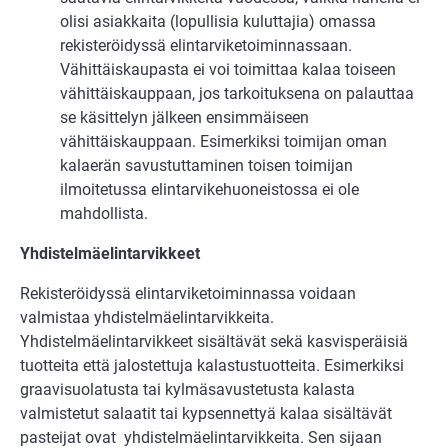
olisi asiakkaita (lopullisia kuluttajia) omassa
rekisteröidyssä elintarviketoiminnassaan.
Vähittäiskaupasta ei voi toimittaa kalaa toiseen
vähittäiskauppaan, jos tarkoituksena on palauttaa
se käsittelyn jälkeen ensimmäiseen
vähittäiskauppaan. Esimerkiksi toimijan oman
kalaerän savustuttaminen toisen toimijan
ilmoitetussa elintarvikehuoneistossa ei ole
mahdollista.
Yhdistelmäelintarvikkeet
Rekisteröidyssä elintarviketoiminnassa voidaan
valmistaa yhdistelmäelintarvikkeita.
Yhdistelmäelintarvikkeet sisältävät sekä kasvisperäisiä
tuotteita että jalostettuja kalastustuotteita. Esimerkiksi
graavisuolatusta tai kylmäsavustetusta kalasta
valmistetut salaatit tai kypsennettyä kalaa sisältävät
pasteijat ovat yhdistelmäelintarvikkeita. Sen sijaan