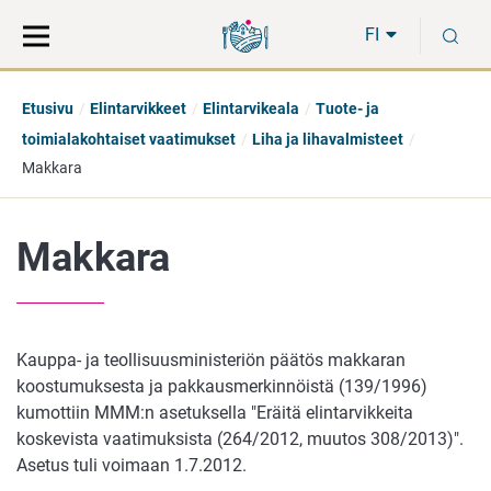
Siirry
Siirry
H
suoraan
koko
FI
sisältöön
sivuston
hakuun
Etusivu
Elintarvikkeet
Elintarvikeala
Tuote- ja
toimialakohtaiset vaatimukset
Liha ja lihavalmisteet
Makkara
Makkara
Kauppa- ja teollisuusministeriön päätös makkaran
koostumuksesta ja pakkausmerkinnöistä (139/1996)
kumottiin MMM:n asetuksella "Eräitä elintarvikkeita
koskevista vaatimuksista (264/2012, muutos 308/2013)".
Asetus tuli voimaan 1.7.2012.