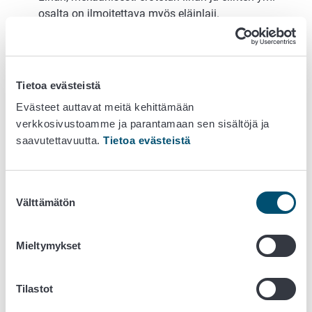
osalta on ilmoitettava myös eläinlaji.
Makkarassa käytetyt ainesosat ilmoitetaan niiden
omilla nimillään ainesosaluettelossa.
Makkaran rasvapitoisuus on ilmoitettava
painoprosentteina valmistushetkellä tai ilmoitettuna
Tietoa evästeistä
siten, kuin ravintoarvomerkinnästä erikseen
Evästeet auttavat meitä kehittämään
säädetään.
verkkosivustoamme ja parantamaan sen sisältöjä ja
Käyttöohjeet, esim. jos makkara myydään raakana,
saavutettavuutta.
Tietoa evästeistä
tulee ilmoittaa pakkausmerkintälainsäädännön
mukaisesti.
Jos makkarankuori ei ole syötävä, siitä on
Suostumuksen
ilmoitettava. Syötävä makkarankuori ilmoitetaan
Välttämätön
valinta
ainesosaluettelossa, esim. lampaan suoli.
Makkaran suolapitoisuus sekä tarvittaessa merkintä
Mieltymykset
voimakassuolaisuudesta on ilmoitettava kansallisen
pakkausmerkintälainsäädännön mukaisesti (
MMMa
1010/2014
).
Tilastot
Käyttöön vakiintuneiden makkaroiden nimiä, kuten