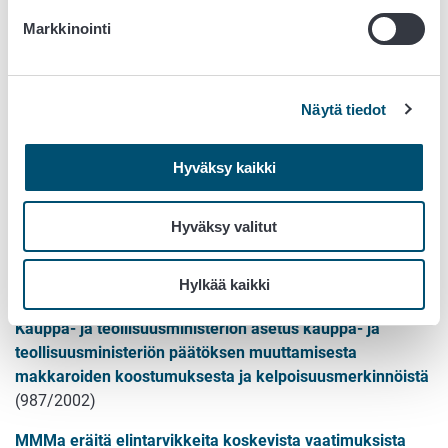
kestomakkara, leikkelemakkara ja ruokamakkara saa
Markkinointi
edelleen käyttää edellyttäen, että nimet eivät johda
harhaan.
Rasva- ja suolapitoisuuden ilmoittaminen koskee
Näytä tiedot
pakkaamatonta makkaraa. Lisää aiheesta asetuksessa
MMMa 834/2014
, 6 - 8 §.
Hyväksy kaikki
Lainsäädäntö
Hyväksy valitut
Kauppa- ja teollisuusministeriön päätös makkaroiden
Hylkää kaikki
koostumuksesta ja kirjoituksista
(139/1996)
Kauppa- ja teollisuusministeriön asetus kauppa- ja
teollisuusministeriön päätöksen muuttamisesta
makkaroiden koostumuksesta ja kelpoisuusmerkinnöistä
(987/2002)
MMMa eräitä elintarvikkeita koskevista vaatimuksista