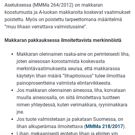
Asetuksessa (MMMa 264/2012) on makkaran
koostumusta ja A-luokan makkaroita koskevat vaatimukset
poistettu. Myös on poistettu tarpeettomana määritelmä
”muu lihaan verrattava valmistusaine”.
Makkaran pakkauksessa ilmoitettavista merkinnöistä
Makkaran olennainen raaka-aine on perinteisesti liha,
joten ainesosan korostamista koskevasta
merkintävaatimuksesta seuraa, että makkarassa
käytetyn lihan määrä ”lihapitoisuus” tulee ilmoittaa
painoprosentteina valmiista elintarvikkeesta.
Jos makkaran olennainen ainesosa, liha, korvataan
muulla ainesosalla, on siitä ilmoitettava tuotteen
nimen yhteydessä, kuten verimakkara, ryynimakkara
jne.
Jos tuote valmistetaan ja pakataan Suomessa, on
lihan alkuperämaa ilmoitettava (
MMMa 218/2017
).
Lihan, mekaanisesti erotetun lihan ja elinten ym.