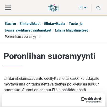
Siirry
Siirry
H
suoraan
koko
FI
sisältöön
sivuston
hakuun
Etusivu
Elintarvikkeet
Elintarvikeala
Tuote- ja
toimialakohtaiset vaatimukset
Liha ja lihavalmisteet
Poronlihan suoramyynti
Poronlihan suoramyynti
Elintarvikelainsäädäntö edellyttää, että kaikki kuluttajalle
myytävä liha on tarkastettava tiettyjä poikkeuksia lukuun
ottamatta. Suomi on saanut EU-lainsäädännöstä
kansallisen poikkeuksen, joka mahdollistaa
tarkastamattoman poronlihan ja siitä valmistetun poron