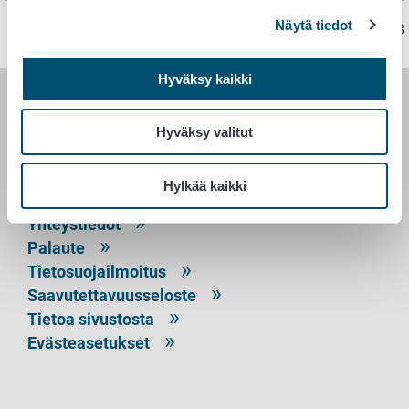
Näytä tiedot
Sivu on viimeksi päivitetty 5.9.2023
Hyväksy kaikki
RUOKAVIRASTO
Hyväksy valitut
PL 100
00027 RUOKAVIRASTO
Hylkää kaikki
Yhteystiedot
Palaute
Tietosuojailmoitus
Saavutettavuusseloste
Tietoa sivustosta
Evästeasetukset