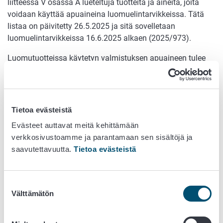
liitteessä V osassa A lueteltuja tuotteita ja aineita, joita
voidaan käyttää apuaineina luomuelintarvikkeissa. Tätä
listaa on päivitetty 26.5.2025 ja sitä sovelletaan
luomuelintarvikkeissa 16.6.2025 alkaen (2025/973).
Luomutuotteissa käytetyn valmistuksen apuaineen tulee
olla asetuksen (EY) N:o 1333/2008 hyväksyntäedellytysten
mukainen.
Tietoa evästeistä
Listalla mm. seuraavia muutoksia:
Evästeet auttavat meitä kehittämään
verkkosivustoamme ja parantamaan sen sisältöjä ja
Ainoastaan luonnonmukaisesta tuotannosta:
saavutettavuutta.
Tietoa evästeistä
Kasviöljyt
Mehiläisvaha
Suostumuksen
Karnaubavaha
Välttämätön
valinta
Etikkahappo / etikka
Luonnonmukaisesta tuotannosta, jos saatavilla: