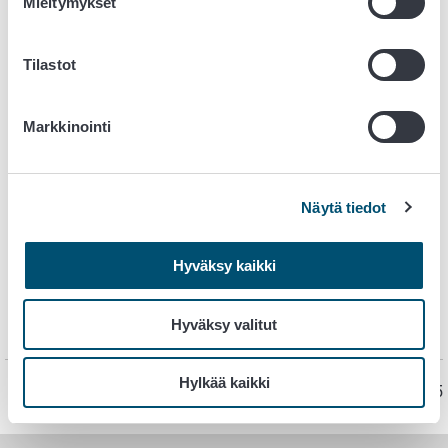
Mieltymykset
Humalauute
Mäntyhartsiuute
Tilastot
Nämä apuaineet tulee olla luomusertifioituja.
Markkinointi
Lainsäädäntö
Täytäntöönpanoasetus (EU) 2021/1165
Näytä tiedot
Täytäntöönpanoasetus (EU) 2023/121 - oikaisee ja
muuttaa 2021/1165 luetteloita
Hyväksy kaikki
Täytäntöönpanoasetus (EU) 2025/973- oikaisee ja
Hyväksy valitut
muuttaa 2021/1165
Hylkää kaikki
Sivu on viimeksi päivitetty 10.6.2025