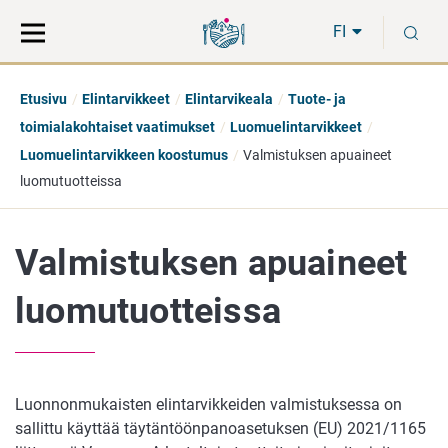
Siirry
Siirry
H
suoraan
koko
FI
sisältöön
sivuston
hakuun
Etusivu
Elintarvikkeet
Elintarvikeala
Tuote- ja
toimialakohtaiset vaatimukset
Luomuelintarvikkeet
Luomuelintarvikkeen koostumus
Valmistuksen apuaineet
luomutuotteissa
Valmistuksen apuaineet
luomutuotteissa
Luonnonmukaisten elintarvikkeiden valmistuksessa on
sallittu käyttää täytäntöönpanoasetuksen (EU) 2021/1165