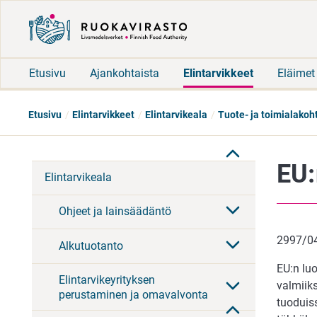
Etusivu
Ajankohtaista
Elintarvikkeet
Eläimet
Etusivu
Elintarvikkeet
Elintarvikeala
Tuote- ja toimialakoh
EU:
Elintarvikeala
Ohjeet ja lainsäädäntö
2997/04
Alkutuotanto
EU:n lu
Elintarvikeyrityksen
valmiik
perustaminen ja omavalvonta
tuoduis