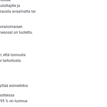
luttajille ja
akkausta avaamatta tai
aviranomaisen
nesosat on tuotettu.
n, että tunnusta
i tarkoitusta
yttää esimerkiksi
uotteissa
n 95 % on luomua