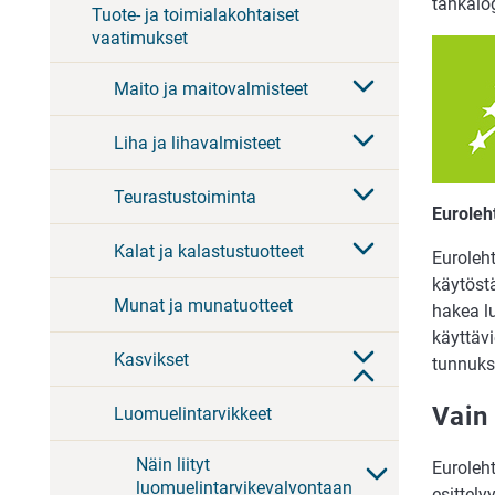
tähkälog
Tuote- ja toimialakohtaiset
vaatimukset
Maito ja maitovalmisteet
Liha ja lihavalmisteet
Teurastustoiminta
Euroleh
Kalat ja kalastustuotteet
Euroleh
käytöst
Munat ja munatuotteet
hakea l
käyttäv
Kasvikset
tunnuks
Vain
Luomuelintarvikkeet
Näin liityt
Euroleht
luomuelintarvikevalvontaan
esittel