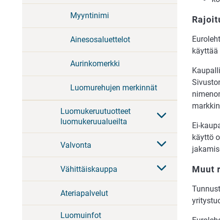
Myyntinimi
Rajoit
Euroleht
Ainesosaluettelot
käyttää
Aurinkomerkki
Kaupalli
Sivuston
Luomurehujen merkinnät
nimenom
markkino
Luomukeruutuotteet
luomukeruualueilta
Ei-kaupa
käyttö 
Valvonta
jakamis
Muut r
Vähittäiskauppa
Tunnusta
Ateriapalvelut
yrityst
Luomuinfot