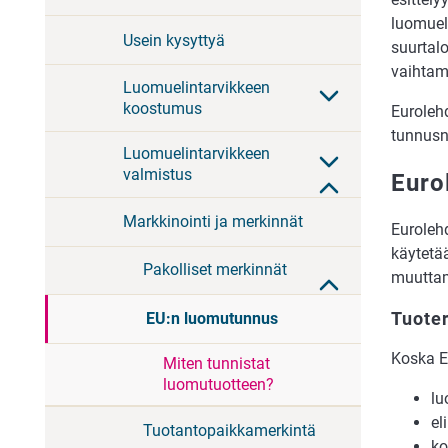
luomueli
Usein kysyttyä
suurtalo
vaihtam
Luomuelintarvikkeen
koostumus
Euroleh
tunnusn
Luomuelintarvikkeen
valmistus
Euro
Markkinointi ja merkinnät
Eurolehd
käytetä
Pakolliset merkinnät
muuttam
Tuoter
EU:n luomutunnus
Koska Eu
Miten tunnistat
luomutuotteen?
lu
el
Tuotantopaikkamerkintä
ko