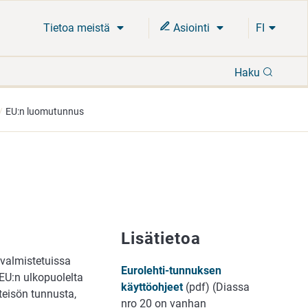
Tietoa meistä
Asiointi
FI
Hae
Haku
EU:n luomutunnus
Lisätietoa
 valmistetuissa
Eurolehti-tunnuksen
EU:n ulkopuolelta
käyttöohjeet
(pdf) (Diassa
teisön tunnusta,
nro 20 on vanhan