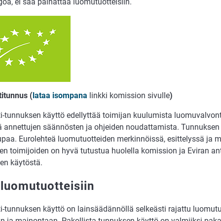
oa, ei saa painattaa luomutuotteisiin.
titunnus (
lataa isompana
linkki komission sivulle
)
ti-tunnuksen käyttö edellyttää toimijan kuulumista luomuvalvo
ä annettujen säännösten ja ohjeiden noudattamista. Tunnuksen kä
upaa. Eurolehteä luomutuotteiden merkinnöissä, esittelyssä ja
ien toimijoiden on hyvä tutustua huolella komission ja Eviran 
en käytöstä.
 luomutuotteisiin
i-tunnuksen käyttö on lainsäädännöllä selkeästi rajattu luomutu
yyn ja mainontaan. Pakollista tunnuksen käyttö on valmiiksi pak