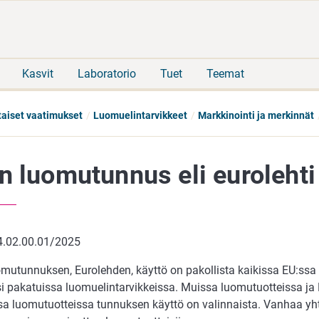
Siirry
Siirry
suoraan
koko
sisältöön
sivuston
hakuun
Kasvit
Laboratorio
Tuet
Teemat
taiset vaatimukset
Luomuelintarvikkeet
Markkinointi ja merkinnät
n luomutunnus eli eurolehti
.02.00.01/2025
omutunnuksen, Eurolehden, käyttö on pakollista kaikissa EU:ssa
si pakatuissa luomuelintarvikkeissa. Muissa luomutuotteissa ja 
sa luomutuotteissa tunnuksen käyttö on valinnaista. Vanhaa yh