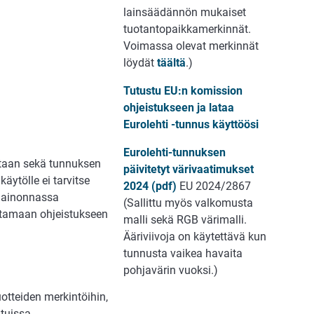
lainsäädännön mukaiset
tuotantopaikkamerkinnät.
Voimassa olevat merkinnät
löydät
täältä
.)
Tutustu EU:n komission
ohjeistukseen ja lataa
Eurolehti -tunnus käyttöösi
Eurolehti-tunnuksen
ntaan sekä tunnuksen
päivitetyt
värivaatimukset
ytölle ei tarvitse
2024 (pdf)
EU 2024/2867
 mainonnassa
(Sallittu myös valkomusta
antamaan ohjeistukseen
malli sekä RGB värimalli.
Ääriviivoja on käytettävä kun
tunnusta vaikea havaita
pohjavärin vuoksi.)
otteiden merkintöihin,
atuissa