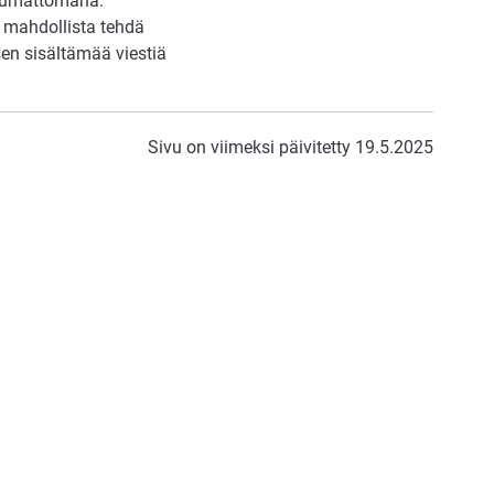
ttumattomana.
n mahdollista tehdä
en sisältämää viestiä
Sivu on viimeksi päivitetty 19.5.2025