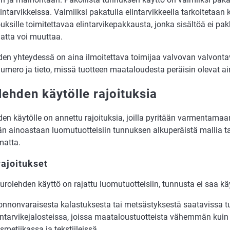
ntarvikkeissa. Valmiiksi pakatulla elintarvikkeella tarkoitetaan ku
uksille toimitettavaa elintarvikepakkausta, jonka sisältöä ei p
atta voi muuttaa.
den yhteydessä on aina ilmoitettava toimijaa valvovan valvont
umero ja tieto, missä tuotteen maataloudesta peräisin olevat ai
lehden käytölle rajoituksia
en käytölle on annettu rajoituksia, joilla pyritään varmentamaa
än ainoastaan luomutuotteisiin tunnuksen alkuperäistä mallia ta
atta.
ajoitukset
rolehden käyttö on rajattu luomutuotteisiin, tunnusta ei saa kä
onnonvaraisesta kalastuksesta tai metsästyksestä saatavissa t
intarvikejalosteissa, joissa maataloustuotteista vähemmän kui
smetiikassa ja tekstiileissä