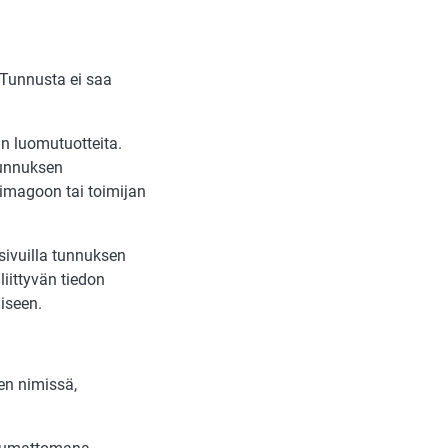
 Tunnusta ei saa
än luomutuotteita.
tunnuksen
imagoon tai toimijan
a sivuilla tunnuksen
iittyvän tiedon
iseen.
en nimissä,