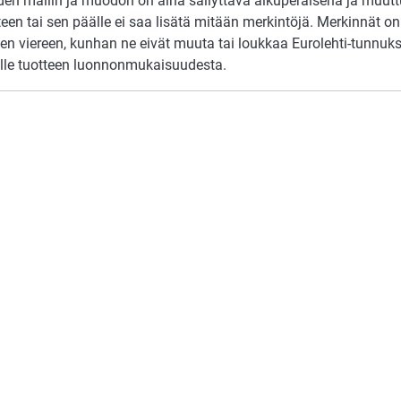
den mallin ja muodon on aina säilyttävä alkuperäisenä ja muu
een tai sen päälle ei saa lisätä mitään merkintöjä. Merkinnät o
en viereen, kunhan ne eivät muuta tai loukkaa Eurolehti-tunnuks
jille tuotteen luonnonmukaisuudesta.