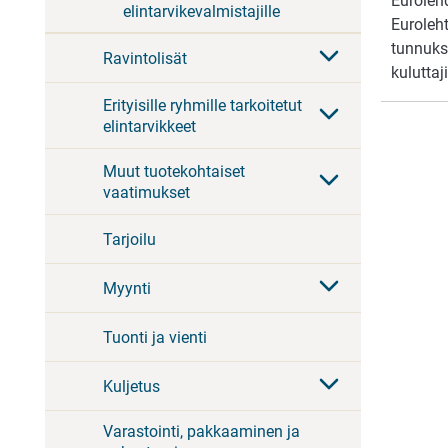
Euroleh
elintarvikevalmistajille
Euroleht
tunnuks
Ravintolisät
kulutta
Erityisille ryhmille tarkoitetut
elintarvikkeet
Muut tuotekohtaiset
vaatimukset
Tarjoilu
Myynti
Tuonti ja vienti
Kuljetus
Varastointi, pakkaaminen ja