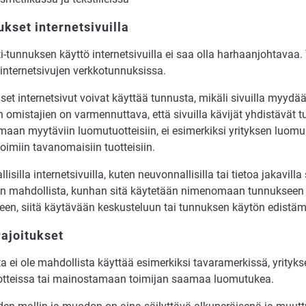
ukset internetsivuilla
i-tunnuksen käyttö internetsivuilla ei saa olla harhaanjohtavaa.
 internetsivujen verkkotunnuksissa.
set internetsivut voivat käyttää tunnusta, mikäli sivuilla myydä
 omistajien on varmennuttava, että sivuilla kävijät yhdistävät 
aan myytäviin luomutuotteisiin, ei esimerkiksi yrityksen luomu
imiin tavanomaisiin tuotteisiin.
llisilla internetsivuilla, kuten neuvonnallisilla tai tietoa jakavill
on mahdollista, kunhan sitä käytetään nimenomaan tunnukseen l
een, siitä käytävään keskusteluun tai tunnuksen käytön edistäm
ajoitukset
 ei ole mahdollista käyttää esimerkiksi tavaramerkissä, yrityks
uotteissa tai mainostamaan toimijan saamaa luomutukea.